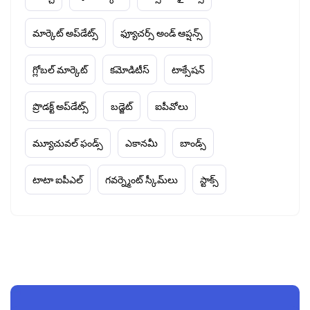
మార్కెట్ అప్‌డేట్స్
ఫ్యూచర్స్ అండ్ ఆప్షన్స్
గ్లోబల్ మార్కెట్
కమోడిటీస్
టాక్సేషన్
ప్రొడక్ట్ అప్‌డేట్స్
బడ్జెట్
ఐపీవోలు
మ్యూచువల్ ఫండ్స్
ఎకానమీ
బాండ్స్
టాటా ఐపీఎల్
గవర్న్మెంట్ స్కీమ్‌లు
స్టాక్స్