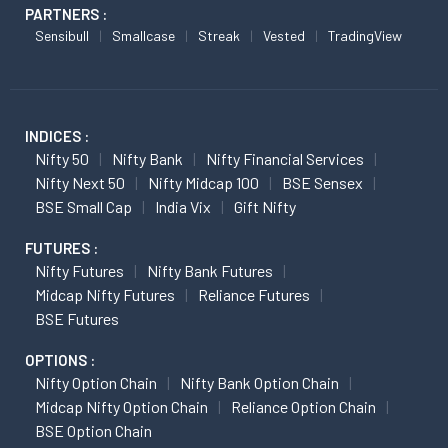
PARTNERS :
Sensibull
Smallcase
Streak
Vested
TradingView
INDICES :
Nifty 50
Nifty Bank
Nifty Financial Services
Nifty Next 50
Nifty Midcap 100
BSE Sensex
BSE Small Cap
India Vix
Gift Nifty
FUTURES :
Nifty Futures
Nifty Bank Futures
Midcap Nifty Futures
Reliance Futures
BSE Futures
OPTIONS :
Nifty Option Chain
Nifty Bank Option Chain
Midcap Nifty Option Chain
Reliance Option Chain
BSE Option Chain