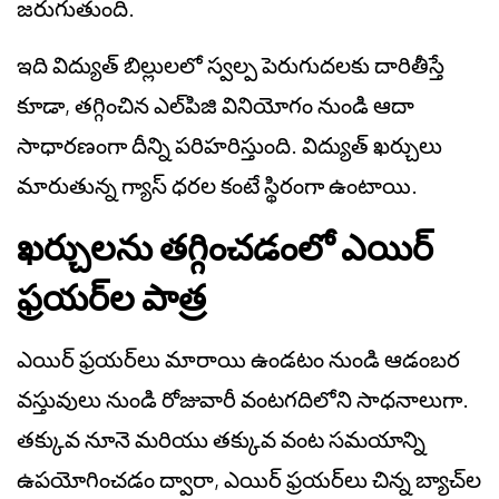
జరుగుతుంది.
ఇది విద్యుత్ బిల్లులలో స్వల్ప పెరుగుదలకు దారితీస్తే
కూడా, తగ్గించిన ఎల్‌పిజి వినియోగం నుండి ఆదా
సాధారణంగా దీన్ని పరిహరిస్తుంది. విద్యుత్ ఖర్చులు
మారుతున్న గ్యాస్ ధరల కంటే స్థిరంగా ఉంటాయి.
ఖర్చులను తగ్గించడంలో ఎయిర్
ఫ్రయర్‌ల పాత్ర
ఎయిర్ ఫ్రయర్‌లు మారాయి
ఉండటం నుండి
ఆడంబర
వస్తువులు నుండి రోజువారీ వంటగదిలోని సాధనాలుగా.
తక్కువ నూనె మరియు తక్కువ వంట సమయాన్ని
ఉపయోగించడం ద్వారా, ఎయిర్ ఫ్రయర్‌లు చిన్న బ్యాచ్‌ల