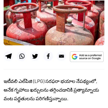
ఇటీవలి
ఎల్‌పిజి (LPG) సరఫరా భయాల నేపథ్యంలో,
అనేక గృహాలు ఖర్చులను తగ్గించడానికి ప్రత్యామ్నాయ
వంట పద్ధతులను పరిగణిస్తున్నాయి.