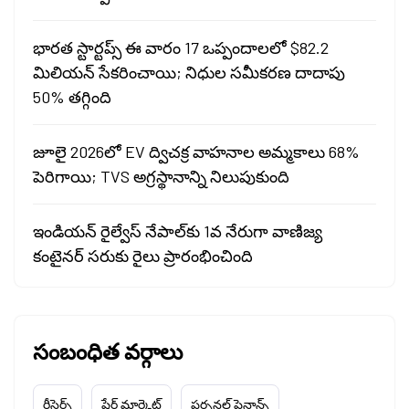
భారత స్టార్టప్స్ ఈ వారం 17 ఒప్పందాలలో $82.2
మిలియన్ సేకరించాయి; నిధుల సమీకరణ దాదాపు
50% తగ్గింది
జూలై 2026లో EV ద్విచక్ర వాహనాల అమ్మకాలు 68%
పెరిగాయి; TVS అగ్రస్థానాన్ని నిలుపుకుంది
ఇండియన్ రైల్వేస్ నేపాల్‌కు 1వ నేరుగా వాణిజ్య
కంటైనర్ సరుకు రైలు ప్రారంభించింది
సంబంధిత వర్గాలు
రీసెర్చ్
షేర్ మార్కెట్
పర్సనల్ ఫైనాన్స్