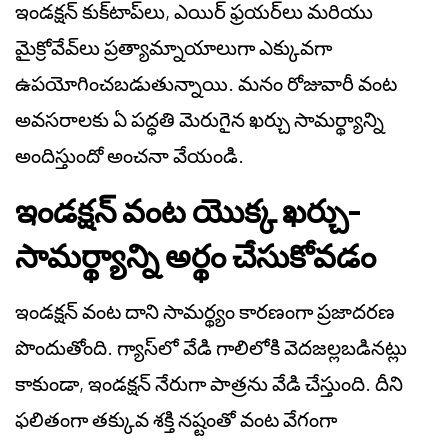
ఇండక్షన్ కుక్‌టాప్‌లు, ఎయిర్ ఫ్రయర్‌లు మరియు
మైక్రోవేవ్‌లు ప్రత్యామ్నాయాలుగా ఎక్కువగా
ఉపయోగించబడుతున్నాయి. మనం రోజువారీ వంట
అవసరాలకు ఏ పద్ధతి మెరుగైన ఖర్చు సామర్థ్యాన్ని
అందిస్తుందో అంచనా వేయండి.
ఇండక్షన్ వంట యొక్క ఖర్చు-
సామర్థ్యాన్ని అర్థం చేసుకోవడం
ఇండక్షన్ వంట దాని సామర్థ్యం కారణంగా ప్రజాదరణ
పొందుతోంది. గ్యాస్‌లో వేడి గాలిలోకి వెదజల్లబడినట్లు
కాకుండా, ఇండక్షన్ నేరుగా పాత్రను వేడి చేస్తుంది. దీని
ఫలితంగా తక్కువ శక్తి నష్టంతో వంట వేగంగా