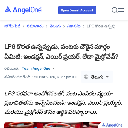
Open Demat Account
›
›
›
›
హోమ్ పేజీ
సమాచారం
తెలుగు
ఎకానమీ
LPG కొరత ఉన్నప్పుడు, వంటక
LPG కొరత ఉన్నప్పుడు, వంటకు చౌకైన మార్గం
ఏమిటి: ఇండక్షన్, ఎయిర్ ఫ్రయర్, లేదా మైక్రోవేవ్?
రచయిత::
Team Angel One
తెలుగు
నవీకరించబడింది::
26 Mar 2026, 4:27 pm IST
LPG సరఫరా ఆందోళనలతో, వంట ఎంపికల వ్యయ-
ప్రభావితతను అన్వేషించండి: ఇండక్షన్, ఎయిర్ ఫ్రయ్యర్,
మరియు మైక్రోవేవ్ కోసం ఆర్థిక పరిష్కారాలు.