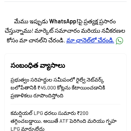
categories.
మేము ఇప్పుడు
WhatsApp!
పై ప్రత్యక్ష ప్రసారం
చేస్తున్నాము! మార్కెట్ సమాచారం మరియు నవీకరణల
కోసం మా చానల్‌ని చేరండి.
మా ఛానెల్‌లో చేరండి.
సంబంధిత వ్యాసాలు
ప్రభుత్వం సరిహద్దుల సమీపంలో రైల్వే నెట్‌వర్క్
బలోపేతానికి ₹45,000 కోట్లను కేటాయించడానికి
ప్రణాళికలు రూపొందిస్తోంది
కమర్షియల్ LPG ధరలు సుమారు ₹200
తగ్గించబడ్డాయి, అయితే ATF పెరిగింది మరియు గృహ
LPG మార్పులేదు