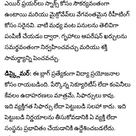
ఎయిర్ ఫ్రయర్‌లు స్నాక్స్ కోసం సౌకర్యవంతంగా
ఉంటాయి మరియు మైక్రోవేవ్‌లు వేగవంతమైన రీహీటింగ్
కోసం సరైనవి. వాటి మధ్య వంట పనులను తెలివిగా
పంపిణీ చేయడం ద్వారా, గృహాలు ఆపరేషన్ ఖర్చులను
సమర్థవంతంగా నిర్వహించవచ్చు మరియు శక్తి
సామర్థ్యాన్ని పెంచవచ్చు.
డిస్క్లైమర్:
ఈ బ్లాగ్ ప్రత్యేకంగా విద్యా ప్రయోజనాల
కోసం రాయబడింది. పేర్కొన్న సెక్యూరిటీస్ లేదా కంపెనీలు
కేవలం ఉదాహరణలు మాత్రమే, సిఫార్సులు కావు.
ఇది వ్యక్తిగత సిఫార్సు లేదా పెట్టుబడి సలహా కాదు. ఇది
పెట్టుబడి నిర్ణయాలను తీసుకోవడానికి ఏ వ్యక్తి లేదా
సంస్థను ప్రభావితం చేయడానికి ఉద్దేశించబడలేదు.