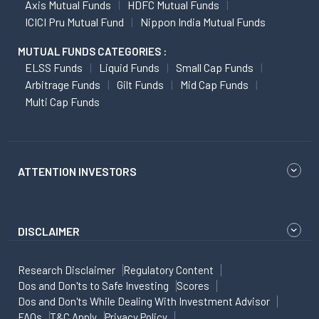
Axis Mutual Funds
HDFC Mutual Funds
ICICI Pru Mutual Fund
Nippon India Mutual Funds
MUTUAL FUNDS CATEGORIES :
ELSS Funds
Liquid Funds
Small Cap Funds
Arbitrage Funds
Gilt Funds
Mid Cap Funds
Multi Cap Funds
ATTENTION INVESTORS
DISCLAIMER
Research Disclaimer
Regulatory Content
Dos and Don'ts to Safe Investing
Scores
Dos and Don'ts While Dealing With Investment Advisor
FAQs
T&C Apply
Privacy Policy