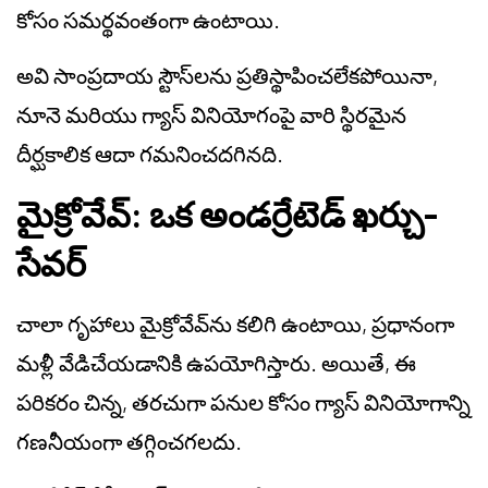
కోసం సమర్థవంతంగా ఉంటాయి.
అవి సాంప్రదాయ స్టౌస్‌లను ప్రతిస్థాపించలేకపోయినా,
నూనె మరియు గ్యాస్ వినియోగంపై వారి స్థిరమైన
దీర్ఘకాలిక ఆదా గమనించదగినది.
మైక్రోవేవ్: ఒక అండర్రేటెడ్ ఖర్చు-
సేవర్
చాలా గృహాలు మైక్రోవేవ్‌ను కలిగి ఉంటాయి, ప్రధానంగా
మళ్లీ వేడిచేయడానికి ఉపయోగిస్తారు. అయితే, ఈ
పరికరం చిన్న, తరచుగా పనుల కోసం గ్యాస్ వినియోగాన్ని
గణనీయంగా తగ్గించగలదు.