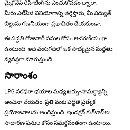
మైక్రోవేవ్ రీహీటింగ్‌ను ఎంచుకోవడం ద్వారా,
మీరు
ఎల్‌పిజి
వినియోగాన్ని తగ్గిస్తారు, మీ విద్యుత్
బిల్లును గణనీయంగా ప్రభావితం చేయకుండా.
ఈ పద్ధతి రోజువారీ పనుల కోసం ఆచరణీయంగా
ఉంటుంది, ఇది వంటగదిలో ఒక సాధ్యమైన మద్దతు
వ్యవస్థగా మారుస్తుంది.
సారాంశం
LPG సరఫరా భయాల మధ్య ఖర్చు-సామర్థ్యాన్ని
అంచనా వేయడం, ప్రతి వంట పద్ధతి ప్రత్యేక
ప్రయోజనాలను అందిస్తుంది. ఇండక్షన్ కుక్‌టాప్‌లు
సాధారణ
పనుల
కోసం సమర్థవంతంగా ఉంటాయి,