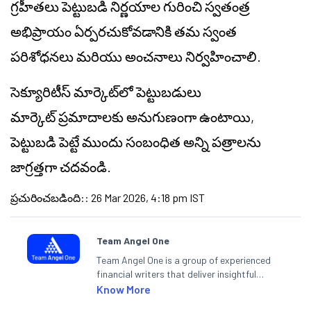
గ్రహీతలు పెట్టుబడి నిర్ణయాల గురించి స్వతంత్ర
అభిప్రాయం ఏర్పరచుకోవడానికి తమ స్వంత
పరిశోధనలు మరియు అంచనాలు నిర్వహించాలి.
సెక్యూరిటీస్ మార్కెట్‌లో పెట్టుబడులు
మార్కెట్
ప్రమాదాలకు
అనుగుణంగా ఉంటాయి,
పెట్టుబడి పెట్టే ముందు సంబంధిత అన్ని పత్రాలను
జాగ్రత్తగా చదవండి.
ప్రచురించబడింది:
:
26 Mar 2026, 4:18 pm IST
Team Angel One
Team Angel One is a group of experienced
financial writers that deliver insightful
articles on the stock market, IPO, economy,
Know More
personal finance, commodities and related