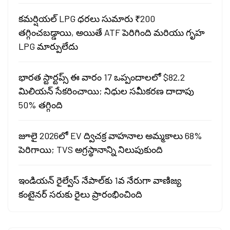
కమర్షియల్ LPG ధరలు సుమారు ₹200
తగ్గించబడ్డాయి, అయితే ATF పెరిగింది మరియు గృహ
LPG మార్పులేదు
భారత స్టార్టప్స్ ఈ వారం 17 ఒప్పందాలలో $82.2
మిలియన్ సేకరించాయి; నిధుల సమీకరణ దాదాపు
50% తగ్గింది
జూలై 2026లో EV ద్విచక్ర వాహనాల అమ్మకాలు 68%
పెరిగాయి; TVS అగ్రస్థానాన్ని నిలుపుకుంది
ఇండియన్ రైల్వేస్ నేపాల్‌కు 1వ నేరుగా వాణిజ్య
కంటైనర్ సరుకు రైలు ప్రారంభించింది