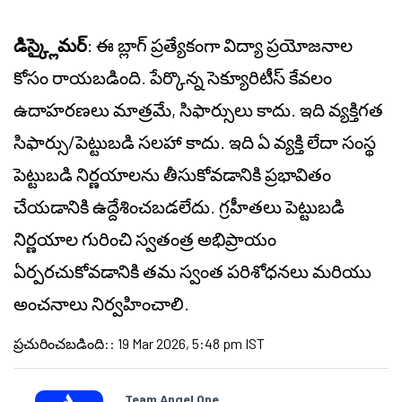
డిస్క్లైమర్
: ఈ బ్లాగ్ ప్రత్యేకంగా విద్యా ప్రయోజనాల
కోసం రాయబడింది. పేర్కొన్న సెక్యూరిటీస్ కేవలం
ఉదాహరణలు మాత్రమే, సిఫార్సులు కాదు. ఇది వ్యక్తిగత
సిఫార్సు/పెట్టుబడి సలహా కాదు. ఇది ఏ వ్యక్తి లేదా సంస్థ
పెట్టుబడి నిర్ణయాలను తీసుకోవడానికి ప్రభావితం
చేయడానికి ఉద్దేశించబడలేదు. గ్రహీతలు పెట్టుబడి
నిర్ణయాల గురించి స్వతంత్ర అభిప్రాయం
ఏర్పరచుకోవడానికి తమ స్వంత పరిశోధనలు మరియు
అంచనాలు నిర్వహించాలి.
ప్రచురించబడింది:
:
19 Mar 2026, 5:48 pm IST
Team Angel One