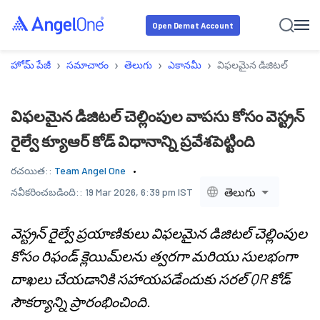
Open Demat Account
›
›
›
›
హోమ్ పేజీ
సమాచారం
తెలుగు
ఎకానమీ
విఫలమైన డిజిటల్ చెల్లింపుల 
విఫలమైన డిజిటల్ చెల్లింపుల వాపసు కోసం వెస్ట్రన్
రైల్వే క్యూఆర్ కోడ్ విధానాన్ని ప్రవేశపెట్టింది
రచయిత::
Team Angel One
తెలుగు
నవీకరించబడింది::
19 Mar 2026, 6:39 pm IST
వెస్ట్రన్ రైల్వే ప్రయాణికులు విఫలమైన డిజిటల్ చెల్లింపుల
కోసం రిఫండ్ క్లెయిమ్‌లను త్వరగా మరియు సులభంగా
దాఖలు చేయడానికి సహాయపడేందుకు సరల్ QR కోడ్
సౌకర్యాన్ని ప్రారంభించింది.