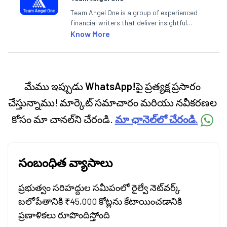
Team Angel One is a group of experienced
financial writers that deliver insightful
articles on the stock market, IPO, economy,
Know More
personal finance, commodities and related
categories.
మేము ఇప్పుడు
WhatsApp!
పై ప్రత్యక్ష ప్రసారం
చేస్తున్నాము! మార్కెట్ సమాచారం మరియు నవీకరణల
కోసం మా చానల్‌ని చేరండి.
మా ఛానెల్‌లో చేరండి.
సంబంధిత వ్యాసాలు
ప్రభుత్వం సరిహద్దుల సమీపంలో రైల్వే నెట్‌వర్క్
బలోపేతానికి ₹45,000 కోట్లను కేటాయించడానికి
ప్రణాళికలు రూపొందిస్తోంది