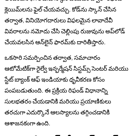
క్లెయిమ్‌లను ఫైల్ చేయవచ్చు. కోడ్‌ను స్కాన్ చేసిన
తర్వాత, వినియోగదారులు విఫలమైన లావాదేవీ
వివరాలను నమోదు చేసి చెల్లింపు రుజువును అప్‌లోడ్
చేయవలసిన ఆన్‌లైన్ ఫారమ్‌కు దారితీస్తారు.
ఒకసారి సమర్పించిన తర్వాత, సమాచారం
ఆటోమేటిక్‌గా రైల్వే ఇన్ఫర్మేషన్ సిస్టమ్స్ సెంటర్ మరియు
స్టేట్ బ్యాంక్ ఆఫ్ ఇండియాకు ధృవీకరణ కోసం
పంపబడుతుంది. ఈ ప్రక్రియ రిఫండ్ విధానాన్ని
సులభతరం చేయడానికి మరియు ప్రయాణికులు
తరచుగా ఎదుర్కొనే ఆలస్యాలను తగ్గించడానికి
ఆశాజనకంగా ఉంది.