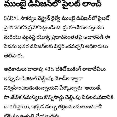
ముంబై డివిజన్‌లో పైలట్ లాంచ్
SARAL సౌకర్యం వెస్ట్రన్ రైల్వే ముంబై డివిజన్‌లో పైలట్
ప్రాతిపదికన ప్రవేశపెట్టబడింది. ప్రయాణికుల స్పందన
మరియు వ్యవస్థ యొక్క ప్రభావవంతతపై ఆధారపడి ఈ
సేవను ఇతర డివిజన్‌లకు విస్తరించవచ్చని అధికారులు
తెలిపారు.
అధికారులు దాదాపు 48% టికెట్ బుకింగ్ లావాదేవీలు
ఇప్పుడు డిజిటల్ చెల్లింపు మోడ్‌ల ద్వారా
నిర్వహించబడుతున్నాయని పేర్కొన్నారు. అయితే,
సాంకేతిక సమస్యలు కొన్నిసార్లు చెల్లింపు విఫలమవడానికి
దారితీస్తాయి, ఇక్కడ డబ్బు తగ్గించబడుతుంది కానీ
టిక్కెట్లు ఉత్పత్తి చేయబడవు.