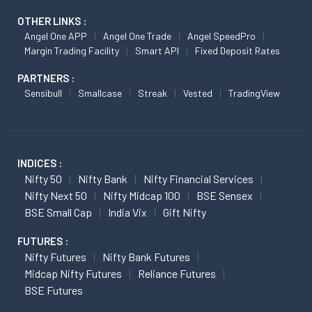
OTHER LINKS :
Angel One APP
Angel One Trade
Angel SpeedPro
Margin Trading Facility
Smart API
Fixed Deposit Rates
PARTNERS :
Sensibull
Smallcase
Streak
Vested
TradingView
INDICES :
Nifty 50
Nifty Bank
Nifty Financial Services
Nifty Next 50
Nifty Midcap 100
BSE Sensex
BSE Small Cap
India Vix
Gift Nifty
FUTURES :
Nifty Futures
Nifty Bank Futures
Midcap Nifty Futures
Reliance Futures
BSE Futures