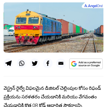
వెస్ట్రన్ రైల్వే విఫలమైన డిజిటల్ చెల్లింపుల కోసం రిఫండ్
ప్రక్రియను సరళతరం చేయడానికి మరియు వేగవంతం
చేయడానికి కొత్త QR కోడ్ ఆధారిత సౌకర్యాన్ని