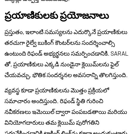
ప్రయాణికులకు ప్రయోజనాలు
ప్రస్తుతం, ఇలాంటి సమస్యలను ఎదుర్కొనే ప్రయాణికులు
తరచుగా రైల్వే బుకింగ్ కౌంటర్‌లను సందర్శించాల్సి
ఉంటుంది రిఫండ్ అభ్యర్థనలు సమర్పించడానికి. SARAL
తో, ప్రయాణికులు ఎక్కడి నుండైనా క్లెయిమ్‌లను ఫైల్
చేయవచ్చు, భౌతిక సందర్శనల అవసరాన్ని తొలగిస్తుంది.
వ్యవస్థ కూడా ప్రయాణికులను మొత్తం ప్రక్రియలో
సమాచారం అందిస్తుంది. రిఫండ్ స్థితి గురించి
నవీకరణలు ఇమెయిల్ ద్వారా పంపబడతాయి మరియు
వినియోగదారులు తమ క్లెయిమ్ పురోగతిని
పర్యవేక్షించడానికి ట్రాకింగ్ లింక్‌ను కూడా అందుకుంటారు.