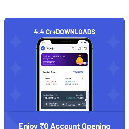
4.4 Cr+
DOWNLOADS
Enjoy ₹0 Account Opening