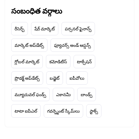
సంబంధిత వర్గాలు
రీసెర్చ్
షేర్ మార్కెట్
పర్సనల్ ఫైనాన్స్
మార్కెట్ అప్‌డేట్స్
ఫ్యూచర్స్ అండ్ ఆప్షన్స్
గ్లోబల్ మార్కెట్
కమోడిటీస్
టాక్సేషన్
ప్రొడక్ట్ అప్‌డేట్స్
బడ్జెట్
ఐపీవోలు
మ్యూచువల్ ఫండ్స్
ఎకానమీ
బాండ్స్
టాటా ఐపీఎల్
గవర్న్మెంట్ స్కీమ్‌లు
స్టాక్స్