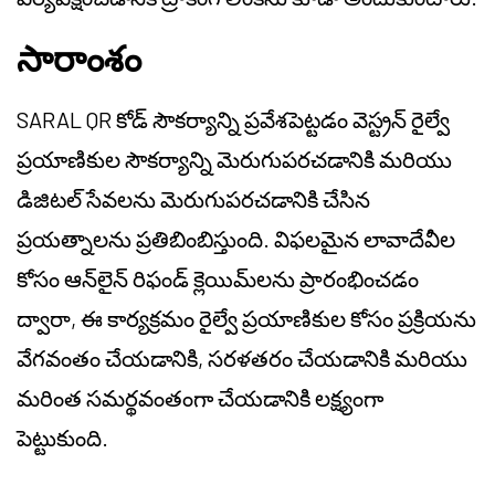
సారాంశం
SARAL QR కోడ్ సౌకర్యాన్ని ప్రవేశపెట్టడం వెస్ట్రన్ రైల్వే
ప్రయాణికుల సౌకర్యాన్ని మెరుగుపరచడానికి మరియు
డిజిటల్ సేవలను మెరుగుపరచడానికి చేసిన
ప్రయత్నాలను ప్రతిబింబిస్తుంది. విఫలమైన లావాదేవీల
కోసం ఆన్‌లైన్ రిఫండ్ క్లెయిమ్‌లను ప్రారంభించడం
ద్వారా, ఈ కార్యక్రమం రైల్వే ప్రయాణికుల కోసం ప్రక్రియను
వేగవంతం చేయడానికి, సరళతరం చేయడానికి మరియు
మరింత సమర్థవంతంగా చేయడానికి లక్ష్యంగా
పెట్టుకుంది.