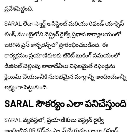
ప్రవేశపెట్టింది.
SARAL లేదా స్మార్ట్ అసిస్టెంట్ మరియు రిఫండ్ యాక్సెస్
లింక్, ముంబైలోని వెస్ట్రన్ రైల్వే ప్రధాన కార్యాలయంలో
జరిగిన ప్రెస్ కాన్ఫరెన్స్‌లో ప్రారంభించబడింది. ఈ
కార్యక్రమం ప్రయాణికులకు టికెట్ బుకింగ్ సమయంలో
డిజిటల్ చెల్లింపు లావాదేవీలు విఫలమైతే రిఫండ్లను
క్లెయిమ్ చేయడానికి సులభమైన మార్గాన్ని అందించడాన్ని
లక్ష్యంగా పెట్టుకుంది.
SARAL సౌకర్యం ఎలా పనిచేస్తుంది
SARAL వ్యవస్థలో, ప్రయాణికులు వెస్ట్రన్ రైల్వే
అందించిన QR కోడ్‌ను స్కాన్ చేయడం ద్వారా రిఫండ్