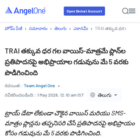
Open Demat Account
›
›
›
›
హోమ్ పేజీ
సమాచారం
తెలుగు
ఎకానమీ
TRAI తక్కువ ధర గల వాయిస
TRAI తక్కువ ధర గల వాయిస్-మాత్రమే ప్లాన్‌ల
ప్రతిపాదనపై అభిప్రాయాల గడువును మే 5 వరకు
పొడిగించింది
రచయిత::
Team Angel One
తెలుగు
నవీకరించబడింది::
1 May 2026, 12:10 am IST
ట్రాయ్ డేటా లేకుండా చౌకైన వాయిస్ మరియు SMS-
మాత్రం ప్లాన్లను తప్పనిసరి చేసే ప్రతిపాదనపై అభిప్రాయం
కోసం గడువును మే 5 వరకు పొడిగించింది.