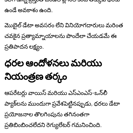
ఉండే అవకాశం ఉంది.
మొబైల్ డేటా అవసరం లేని వినియోగదారులు మరింత
చవకైన ప్రత్యామ్నాయాలను పొందేలా చేయడమే ఈ
ప్రతిపాదన లక్ష్యం.
ధరల ఆందోళనలు మరియు
నియంత్రణ తర్కం
ఆపరేటర్లు వాయిస్ మరియు ఎస్ఎంఎస్-ఒన్‌లీ
ప్యాక్‌లను ముందుగా ప్రవేశపెట్టినప్పుడు, ధరలు డేటా
ప్రయోజనాల తొలగింపును తగినంతగా
ప్రతిబింబించలేదని రెగ్యులేటర్ గమనించింది.