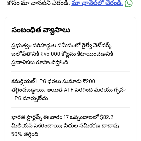
కోసం మా చానల్‌ని చేరండి.
మా ఛానెల్‌లో చేరండి.
సంబంధిత వ్యాసాలు
ప్రభుత్వం సరిహద్దుల సమీపంలో రైల్వే నెట్‌వర్క్
బలోపేతానికి ₹45,000 కోట్లను కేటాయించడానికి
ప్రణాళికలు రూపొందిస్తోంది
కమర్షియల్ LPG ధరలు సుమారు ₹200
తగ్గించబడ్డాయి, అయితే ATF పెరిగింది మరియు గృహ
LPG మార్పులేదు
భారత స్టార్టప్స్ ఈ వారం 17 ఒప్పందాలలో $82.2
మిలియన్ సేకరించాయి; నిధుల సమీకరణ దాదాపు
50% తగ్గింది