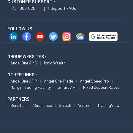
CUSTOMER SUPPORT :
18001020
Support FAQs
FOLLOW US :
GROUP WEBSITES :
Angel One AMC
Ionic Wealth
OTHER LINKS :
Angel One APP
Angel One Trade
Angel SpeedPro
Margin Trading Facility
Smart API
Fixed Deposit Rates
PARTNERS :
Sensibull
Smallcase
Streak
Vested
TradingView