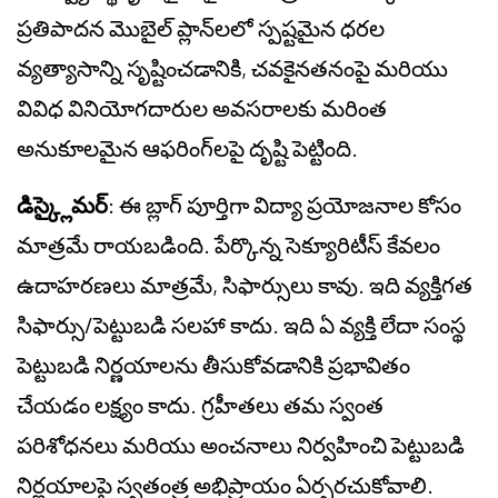
ప్రతిపాదన మొబైల్ ప్లాన్‌లలో స్పష్టమైన ధరల
వ్యత్యాసాన్ని సృష్టించడానికి, చవకైనతనంపై మరియు
వివిధ వినియోగదారుల అవసరాలకు మరింత
అనుకూలమైన ఆఫరింగ్‌లపై దృష్టి పెట్టింది.
డిస్క్లైమర్
: ఈ బ్లాగ్ పూర్తిగా విద్యా ప్రయోజనాల కోసం
మాత్రమే రాయబడింది. పేర్కొన్న సెక్యూరిటీస్ కేవలం
ఉదాహరణలు మాత్రమే, సిఫార్సులు కావు. ఇది వ్యక్తిగత
సిఫార్సు/పెట్టుబడి సలహా కాదు. ఇది ఏ వ్యక్తి లేదా సంస్థ
పెట్టుబడి నిర్ణయాలను తీసుకోవడానికి ప్రభావితం
చేయడం లక్ష్యం కాదు. గ్రహీతలు తమ స్వంత
పరిశోధనలు మరియు అంచనాలు నిర్వహించి పెట్టుబడి
నిర్ణయాలపై స్వతంత్ర అభిప్రాయం ఏర్పరచుకోవాలి.