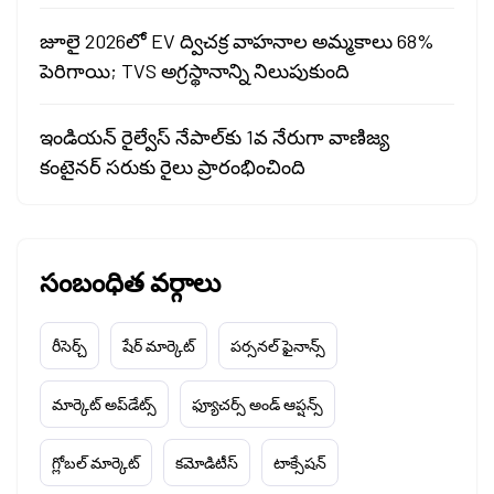
జూలై 2026లో EV ద్విచక్ర వాహనాల అమ్మకాలు 68%
పెరిగాయి; TVS అగ్రస్థానాన్ని నిలుపుకుంది
ఇండియన్ రైల్వేస్ నేపాల్‌కు 1వ నేరుగా వాణిజ్య
కంటైనర్ సరుకు రైలు ప్రారంభించింది
సంబంధిత వర్గాలు
రీసెర్చ్
షేర్ మార్కెట్
పర్సనల్ ఫైనాన్స్
మార్కెట్ అప్‌డేట్స్
ఫ్యూచర్స్ అండ్ ఆప్షన్స్
గ్లోబల్ మార్కెట్
కమోడిటీస్
టాక్సేషన్