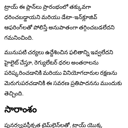
ట్రాయ్ ఈ ప్లాన్‌లు ప్రారంభంలో తక్కువగా
ధరించబడ్డాయని మరియు డేటా-ఇన్‌క్లూజివ్
ఆఫరింగ్‌లతో పోలిస్తే అనుపాతంగా తగ్గించబడలేదని
గమనించింది.
మునుపటి చర్యలు ఉద్దేశించిన ఫలితాన్ని ఇవ్వలేదని
హైలైట్ చేస్తూ, రెగ్యులేటర్ ధరల అంతరాలను
పరిష్కరించడానికి మరియు వినియోగదారుల రక్షణను
మెరుగుపరచడానికి ఈ సవరణ ప్రతిపాదనను ముందుకు
తెచ్చింది.
సారాంశం
పునర్వ్యవస్థీకృత టైమ్‌లైన్‌లతో, ట్రాయ్ యొక్క