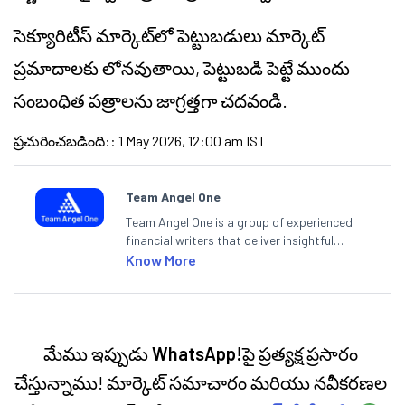
సెక్యూరిటీస్ మార్కెట్‌లో పెట్టుబడులు మార్కెట్
ప్రమాదాలకు లోనవుతాయి, పెట్టుబడి పెట్టే ముందు
సంబంధిత పత్రాలను జాగ్రత్తగా చదవండి.
ప్రచురించబడింది:
:
1 May 2026, 12:00 am IST
Team Angel One
Team Angel One is a group of experienced
financial writers that deliver insightful
articles on the stock market, IPO, economy,
Know More
personal finance, commodities and related
categories.
మేము ఇప్పుడు
WhatsApp!
పై ప్రత్యక్ష ప్రసారం
చేస్తున్నాము! మార్కెట్ సమాచారం మరియు నవీకరణల