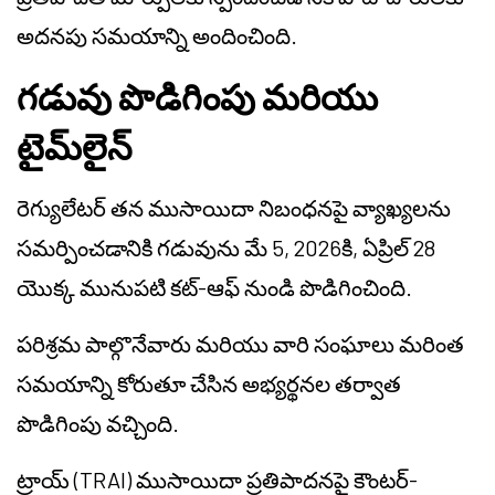
అదనపు సమయాన్ని అందించింది.
గడువు పొడిగింపు మరియు
టైమ్‌లైన్
రెగ్యులేటర్ తన ముసాయిదా నిబంధనపై వ్యాఖ్యలను
సమర్పించడానికి గడువును మే 5, 2026కి, ఏప్రిల్ 28
యొక్క మునుపటి కట్-ఆఫ్ నుండి పొడిగించింది.
పరిశ్రమ పాల్గొనేవారు మరియు వారి సంఘాలు మరింత
సమయాన్ని కోరుతూ చేసిన అభ్యర్థనల తర్వాత
పొడిగింపు వచ్చింది.
ట్రాయ్ (TRAI) ముసాయిదా ప్రతిపాదనపై కౌంటర్-