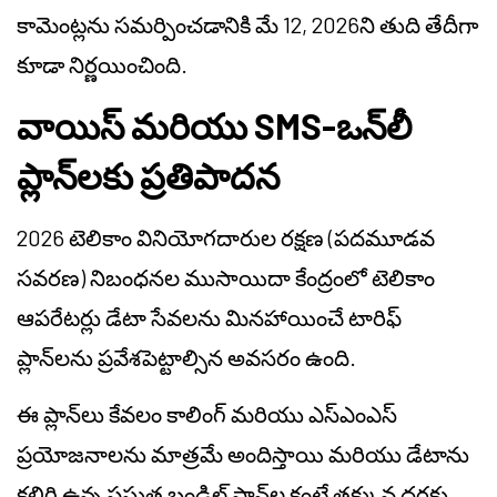
కామెంట్లను సమర్పించడానికి మే 12, 2026ని తుది తేదీగా
కూడా నిర్ణయించింది.
వాయిస్ మరియు SMS-ఒన్‌లీ
ప్లాన్‌లకు ప్రతిపాదన
2026 టెలికాం వినియోగదారుల రక్షణ (పదమూడవ
సవరణ) నిబంధనల ముసాయిదా కేంద్రంలో టెలికాం
ఆపరేటర్లు డేటా సేవలను మినహాయించే టారిఫ్
ప్లాన్‌లను ప్రవేశపెట్టాల్సిన అవసరం ఉంది.
ఈ ప్లాన్‌లు కేవలం కాలింగ్ మరియు ఎస్ఎంఎస్
ప్రయోజనాలను మాత్రమే అందిస్తాయి మరియు డేటాను
కలిగి ఉన్న ప్రస్తుత బండిల్ ప్లాన్‌ల కంటే తక్కువ ధరకు