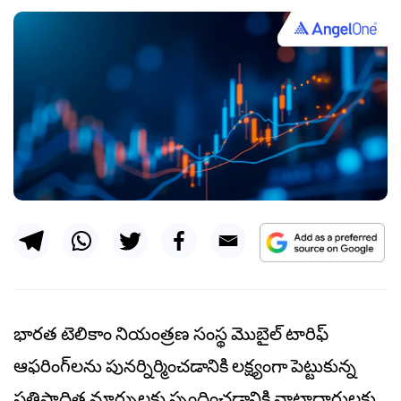
భారత టెలికాం నియంత్రణ సంస్థ మొబైల్ టారిఫ్
ఆఫరింగ్‌లను పునర్నిర్మించడానికి లక్ష్యంగా పెట్టుకున్న
ప్రతిపాదిత మార్పులకు స్పందించడానికి వాటాదారులకు