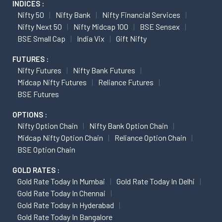
INDICES :
Nifty 50
Nifty Bank
Nifty Financial Services
Nifty Next 50
Nifty Midcap 100
BSE Sensex
BSE Small Cap
India Vix
Gift Nifty
FUTURES :
Nifty Futures
Nifty Bank Futures
Midcap Nifty Futures
Reliance Futures
BSE Futures
OPTIONS :
Nifty Option Chain
Nifty Bank Option Chain
Midcap Nifty Option Chain
Reliance Option Chain
BSE Option Chain
GOLD RATES :
Gold Rate Today In Mumbai
Gold Rate Today In Delhi
Gold Rate Today In Chennai
Gold Rate Today In Hyderabad
Gold Rate Today In Bangalore