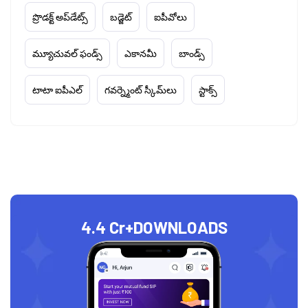
ప్రొడక్ట్ అప్‌డేట్స్
బడ్జెట్
ఐపీవోలు
మ్యూచువల్ ఫండ్స్
ఎకానమీ
బాండ్స్
టాటా ఐపీఎల్
గవర్న్మెంట్ స్కీమ్‌లు
స్టాక్స్
4.4 Cr+
DOWNLOADS