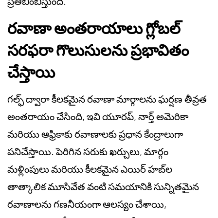
ప్రతిబింబిస్తుంది.
రవాణా అంతరాయాలు గ్లోబల్
సరఫరా గొలుసులను ప్రభావితం
చేస్తాయి
గల్ఫ్ ద్వారా కీలకమైన రవాణా మార్గాలను ఘర్షణ తీవ్రత
అంతరాయం చేసింది, ఇవి యూరప్, నార్త్ అమెరికా
మరియు ఆఫ్రికాకు రవాణాలకు ప్రధాన కేంద్రాలుగా
పనిచేస్తాయి. పెరిగిన సరుకు ఖర్చులు, మార్గం
మళ్లింపులు మరియు కీలకమైన ఎయిర్ హబ్‌ల
తాత్కాలిక మూసివేత వంటి సమయానికి సున్నితమైన
రవాణాలను గణనీయంగా ఆలస్యం చేశాయి,