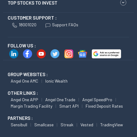
TOP STOCKS TO INVEST
CUSTOMER SUPPORT :
18001020
Support FAQs
FOLLOW US :
GROUP WEBSITES :
Angel One AMC
Ionic Wealth
OTHER LINKS :
Angel One APP
Angel One Trade
Angel SpeedPro
Margin Trading Facility
Smart API
Fixed Deposit Rates
PARTNERS :
Sensibull
Smallcase
Streak
Vested
TradingView