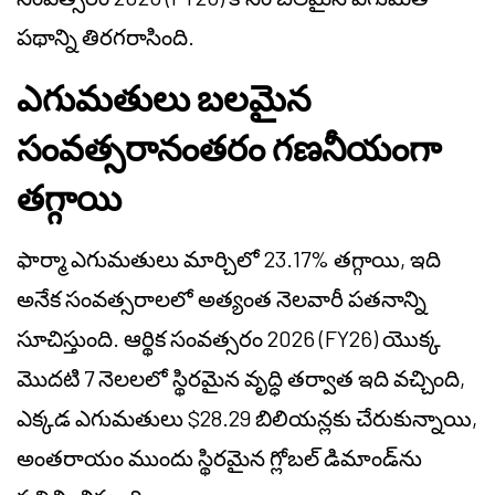
పథాన్ని తిరగరాసింది.
ఎగుమతులు బలమైన
సంవత్సరానంతరం గణనీయంగా
తగ్గాయి
ఫార్మా ఎగుమతులు మార్చిలో 23.17% తగ్గాయి, ఇది
అనేక సంవత్సరాలలో అత్యంత నెలవారీ పతనాన్ని
సూచిస్తుంది. ఆర్థిక సంవత్సరం 2026 (FY26) యొక్క
మొదటి 7 నెలలలో స్థిరమైన వృద్ధి తర్వాత ఇది వచ్చింది,
ఎక్కడ ఎగుమతులు $28.29 బిలియన్లకు చేరుకున్నాయి,
అంతరాయం ముందు స్థిరమైన గ్లోబల్ డిమాండ్‌ను