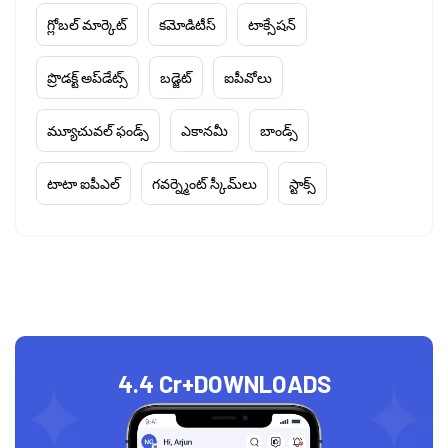
గ్లోబల్ మార్కెట్
కమోడిటీస్
టాక్సేషన్
ప్రొడక్ట్ అప్‌డేట్స్
బడ్జెట్
ఐపీవోలు
మ్యూచువల్ ఫండ్స్
ఎకానమీ
బాండ్స్
టాటా ఐపీఎల్
గవర్న్మెంట్ స్కీమ్‌లు
స్టాక్స్
4.4 Cr+
DOWNLOADS