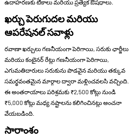
ఉదాహరణకు టీకాలు మరియు ప్రత్యేక ఔషధాలు.
ఖర్చు పెరుగుదల మరియు
ఆపరేషనల్ సవాళ్లు
రవాణా ఖర్చులు గణనీయంగా పెరిగాయి, సరుకు ఛార్జీలు
మరియు కంటైనర్ రేట్లు గణనీయంగా పెరిగాయి,
ఎగుమతిదారులు సరుకును పొడవైన మరియు తక్కువ
సమర్థవంతమైన మార్గాల ద్వారా మళ్లించవలసి వచ్చింది.
ఈ అంతరాయాలు పరిశ్రమకు ₹2,500 కోట్లు నుండి
₹5,000 కోట్లు మధ్య నష్టాలను కలిగించినట్లు అంచనా
వేయబడింది.
సారాంశం