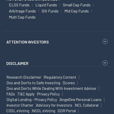
ELSS Funds
Liquid Funds
Small Cap Funds
Arbitrage Funds
Gilt Funds
Mid Cap Funds
Multi Cap Funds
ATTENTION INVESTORS
DISCLAIMER
Research Disclaimer
Regulatory Content
Dos and Don'ts to Safe Investing
Scores
Dos and Don'ts While Dealing With Investment Advisor
FAQs
T&C Apply
Privacy Policy
Digital Lending - Privacy Policy
AngelOne Personal Loans
Investor Charter
Advisory for Investors
NCL Collateral
CDSL eVoting
NSDL eVoting
ODR Portal