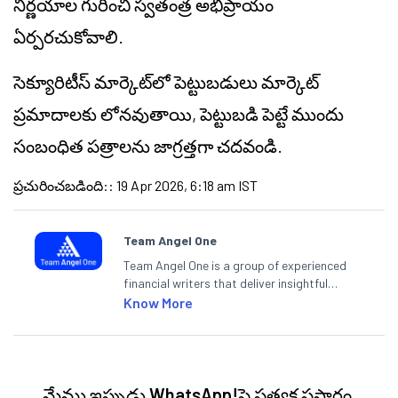
నిర్ణయాల గురించి స్వతంత్ర అభిప్రాయం
ఏర్పరచుకోవాలి.
సెక్యూరిటీస్ మార్కెట్‌లో పెట్టుబడులు మార్కెట్
ప్రమాదాలకు లోనవుతాయి, పెట్టుబడి పెట్టే ముందు
సంబంధిత పత్రాలను జాగ్రత్తగా చదవండి.
ప్రచురించబడింది:
:
19 Apr 2026, 6:18 am IST
Team Angel One
Team Angel One is a group of experienced
financial writers that deliver insightful
articles on the stock market, IPO, economy,
Know More
personal finance, commodities and related
categories.
మేము ఇప్పుడు
WhatsApp!
పై ప్రత్యక్ష ప్రసారం