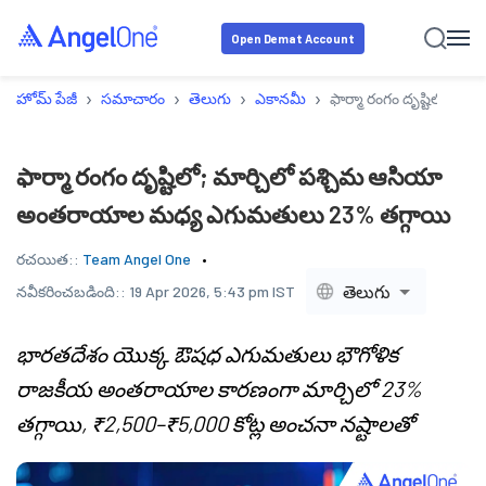
Open Demat Account
›
›
›
›
హోమ్ పేజీ
సమాచారం
తెలుగు
ఎకానమీ
ఫార్మా రంగం దృష్టిలో; 
ఫార్మా రంగం దృష్టిలో; మార్చిలో పశ్చిమ ఆసియా
అంతరాయాల మధ్య ఎగుమతులు 23% తగ్గాయి
రచయిత::
Team Angel One
తెలుగు
నవీకరించబడింది::
19 Apr 2026, 5:43 pm IST
భారతదేశం యొక్క ఔషధ ఎగుమతులు భౌగోళిక
రాజకీయ అంతరాయాల కారణంగా మార్చిలో 23%
తగ్గాయి, ₹2,500–₹5,000 కోట్ల అంచనా నష్టాలతో