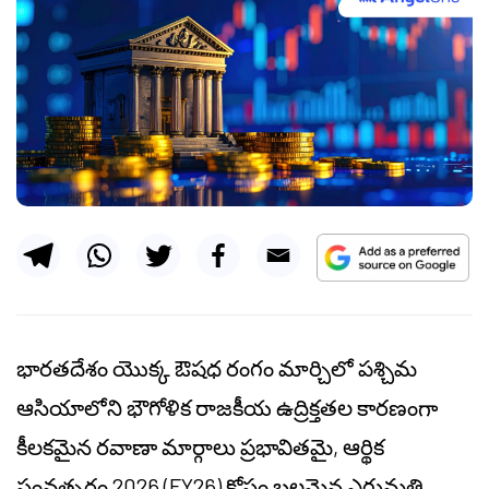
భారతదేశం యొక్క ఔషధ రంగం మార్చిలో పశ్చిమ
ఆసియాలోని భౌగోళిక రాజకీయ ఉద్రిక్తతల కారణంగా
కీలకమైన రవాణా మార్గాలు ప్రభావితమై, ఆర్థిక
సంవత్సరం 2026 (FY26) కోసం బలమైన ఎగుమతి