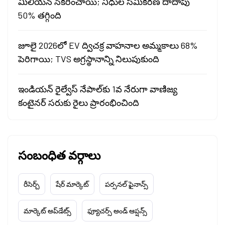
మిలియన్ సేకరించాయి; నిధుల సమీకరణ దాదాపు
50% తగ్గింది
జూలై 2026లో EV ద్విచక్ర వాహనాల అమ్మకాలు 68%
పెరిగాయి; TVS అగ్రస్థానాన్ని నిలుపుకుంది
ఇండియన్ రైల్వేస్ నేపాల్‌కు 1వ నేరుగా వాణిజ్య
కంటైనర్ సరుకు రైలు ప్రారంభించింది
సంబంధిత వర్గాలు
రీసెర్చ్
షేర్ మార్కెట్
పర్సనల్ ఫైనాన్స్
మార్కెట్ అప్‌డేట్స్
ఫ్యూచర్స్ అండ్ ఆప్షన్స్