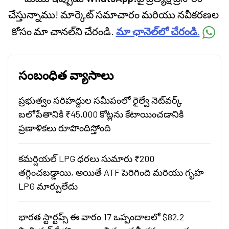
చేస్తున్నాము! మార్కెట్ సమాచారం మరియు నవీకరణల
కోసం మా చానల్‌ని చేరండి.
మా ఛానెల్‌లో చేరండి.
సంబంధిత వ్యాసాలు
ప్రభుత్వం సరిహద్దుల సమీపంలో రైల్వే నెట్‌వర్క్
బలోపేతానికి ₹45,000 కోట్లను కేటాయించడానికి
ప్రణాళికలు రూపొందిస్తోంది
కమర్షియల్ LPG ధరలు సుమారు ₹200
తగ్గించబడ్డాయి, అయితే ATF పెరిగింది మరియు గృహ
LPG మార్పులేదు
భారత స్టార్టప్స్ ఈ వారం 17 ఒప్పందాలలో $82.2