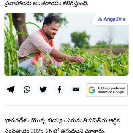
ప్రవాహాలను అంతరాయం కలిగిస్తుంది.
భారతదేశం యొక్క బియ్యం ఎగుమతి పనితీరు ఆర్థిక
సంవత్సరం 2025-26 లో తగ్గుదలని చూశారు,