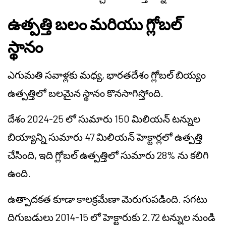
ఉత్పత్తి బలం మరియు గ్లోబల్
స్థానం
ఎగుమతి సవాళ్లకు మధ్య, భారతదేశం గ్లోబల్ బియ్యం
ఉత్పత్తిలో బలమైన స్థానం కొనసాగిస్తోంది.
దేశం 2024-25 లో సుమారు 150 మిలియన్ టన్నుల
బియ్యాన్ని సుమారు 47 మిలియన్ హెక్టార్లలో ఉత్పత్తి
చేసింది, ఇది గ్లోబల్ ఉత్పత్తిలో సుమారు 28% ను కలిగి
ఉంది.
ఉత్పాదకత కూడా కాలక్రమేణా మెరుగుపడింది. సగటు
దిగుబడులు 2014-15 లో హెక్టారుకు 2.72 టన్నుల నుండి