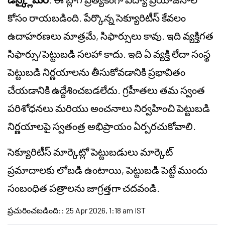
కోసం రాయబడింది. పేర్కొన్న సెక్యూరిటీస్ కేవలం
ఉదాహరణలు మాత్రమే, సిఫార్సులు కావు. ఇది వ్యక్తిగత
సిఫార్సు/పెట్టుబడి సలహా కాదు. ఇది ఏ వ్యక్తి లేదా సంస్థ
పెట్టుబడి నిర్ణయాలను తీసుకోవడానికి ప్రభావితం
చేయడానికి ఉద్దేశించబడలేదు. గ్రహీతలు తమ స్వంత
పరిశోధనలు మరియు అంచనాలు నిర్వహించి పెట్టుబడి
నిర్ణయాలపై స్వతంత్ర అభిప్రాయం ఏర్పరచుకోవాలి.
సెక్యూరిటీస్ మార్కెట్లో పెట్టుబడులు మార్కెట్
ప్రమాదాలకు లోబడి ఉంటాయి, పెట్టుబడి పెట్టే ముందు
సంబంధిత పత్రాలను జాగ్రత్తగా చదవండి.
ప్రచురించబడింది:
:
25 Apr 2026, 1:18 am IST