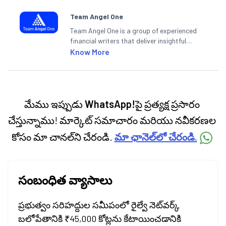
Team Angel One
Team Angel One is a group of experienced
financial writers that deliver insightful
articles on the stock market, IPO, economy,
Know More
personal finance, commodities and related
categories.
మేము ఇప్పుడు
WhatsApp!
పై ప్రత్యక్ష ప్రసారం
చేస్తున్నాము! మార్కెట్ సమాచారం మరియు నవీకరణల
కోసం మా చానల్‌ని చేరండి.
మా ఛానెల్‌లో చేరండి.
సంబంధిత వ్యాసాలు
ప్రభుత్వం సరిహద్దుల సమీపంలో రైల్వే నెట్‌వర్క్
బలోపేతానికి ₹45,000 కోట్లను కేటాయించడానికి