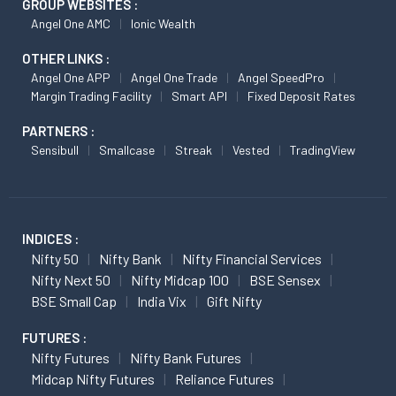
GROUP WEBSITES :
Angel One AMC
Ionic Wealth
OTHER LINKS :
Angel One APP
Angel One Trade
Angel SpeedPro
Margin Trading Facility
Smart API
Fixed Deposit Rates
PARTNERS :
Sensibull
Smallcase
Streak
Vested
TradingView
INDICES :
Nifty 50
Nifty Bank
Nifty Financial Services
Nifty Next 50
Nifty Midcap 100
BSE Sensex
BSE Small Cap
India Vix
Gift Nifty
FUTURES :
Nifty Futures
Nifty Bank Futures
Midcap Nifty Futures
Reliance Futures