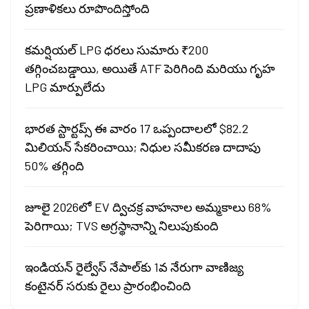
ప్రణాళికలు రూపొందిస్తోంది
కమర్షియల్ LPG ధరలు సుమారు ₹200
తగ్గించబడ్డాయి, అయితే ATF పెరిగింది మరియు గృహ
LPG మార్పులేదు
భారత స్టార్టప్స్ ఈ వారం 17 ఒప్పందాలలో $82.2
మిలియన్ సేకరించాయి; నిధుల సమీకరణ దాదాపు
50% తగ్గింది
జూలై 2026లో EV ద్విచక్ర వాహనాల అమ్మకాలు 68%
పెరిగాయి; TVS అగ్రస్థానాన్ని నిలుపుకుంది
ఇండియన్ రైల్వేస్ నేపాల్‌కు 1వ నేరుగా వాణిజ్య
కంటైనర్ సరుకు రైలు ప్రారంభించింది