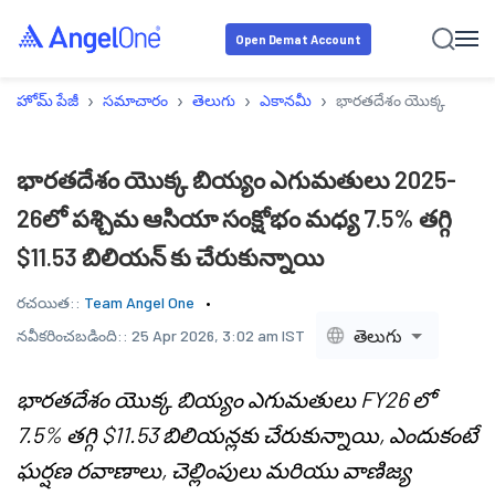
Open Demat Account
›
›
›
›
హోమ్ పేజీ
సమాచారం
తెలుగు
ఎకానమీ
భారతదేశం యొక్క బియ్యం 
భారతదేశం యొక్క బియ్యం ఎగుమతులు 2025-
26లో పశ్చిమ ఆసియా సంక్షోభం మధ్య 7.5% తగ్గి
$11.53 బిలియన్ కు చేరుకున్నాయి
రచయిత::
Team Angel One
తెలుగు
నవీకరించబడింది::
25 Apr 2026, 3:02 am IST
భారతదేశం యొక్క బియ్యం ఎగుమతులు FY26 లో
7.5% తగ్గి $11.53 బిలియన్లకు చేరుకున్నాయి, ఎందుకంటే
ఘర్షణ రవాణాలు, చెల్లింపులు మరియు వాణిజ్య