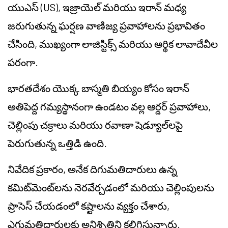
యుఎస్ (US), ఇజ్రాయెల్ మరియు ఇరాన్ మధ్య
జరుగుతున్న ఘర్షణ వాణిజ్య ప్రవాహాలను ప్రభావితం
చేసింది, ముఖ్యంగా లాజిస్టిక్స్ మరియు ఆర్థిక లావాదేవీల
పరంగా.
భారతదేశం యొక్క బాస్మతి బియ్యం కోసం ఇరాన్
అతిపెద్ద గమ్యస్థానంగా ఉండటం వల్ల ఆర్డర్ ప్రవాహాలు,
చెల్లింపు చక్రాలు మరియు రవాణా షెడ్యూల్‌లపై
పెరుగుతున్న ఒత్తిడి ఉంది.
నివేదిక ప్రకారం, అనేక దిగుమతిదారులు ఉన్న
కమిట్‌మెంట్‌లను నెరవేర్చడంలో మరియు చెల్లింపులను
ప్రాసెస్ చేయడంలో కష్టాలను వ్యక్తం చేశారు,
ఎగుమతిదారులకు అనిశ్చితిని కలిగిస్తున్నారు.