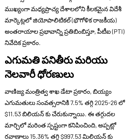
ముఖ్యంగా మధ్యప్రాచ్య దేశాలలోని కీలకమైన విదేశీ
మార్కెట్లలో జియోపాలిటికల్ (భౌగోళిక రాజకీయ)
అంతరాయాల ప్రభావాన్ని ప్రతిబింబిస్తూ, పీటీఐ (PTI)
నివేదిక ప్రకారం.
ఎగుమతి పనితీరు మరియు
నెలవారీ ధోరణులు
వాణిజ్య మంత్రిత్వ శాఖ డేటా ప్రకారం, బియ్యం
ఎగుమతులు సంవత్సరానికి 7.5% తగ్గి 2025-26 లో
$11.53 బిలియన్ కు చేరుకున్నాయి. ఈ తగ్గుదల
మార్చిలో మరింత స్పష్టంగా కనిపించింది, అప్పట్లో
రవాణాలు 15.36% తగ్గి $997.53 మిలియన్ కు