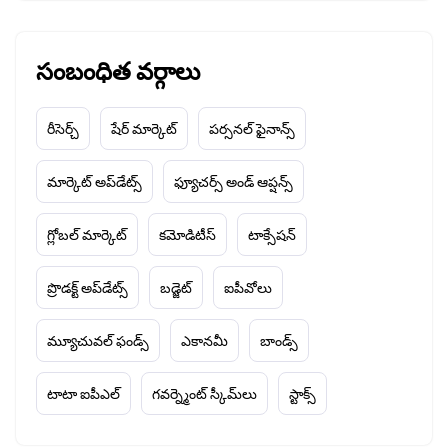
సంబంధిత వర్గాలు
రీసెర్చ్
షేర్ మార్కెట్
పర్సనల్ ఫైనాన్స్
మార్కెట్ అప్‌డేట్స్
ఫ్యూచర్స్ అండ్ ఆప్షన్స్
గ్లోబల్ మార్కెట్
కమోడిటీస్
టాక్సేషన్
ప్రొడక్ట్ అప్‌డేట్స్
బడ్జెట్
ఐపీవోలు
మ్యూచువల్ ఫండ్స్
ఎకానమీ
బాండ్స్
టాటా ఐపీఎల్
గవర్న్మెంట్ స్కీమ్‌లు
స్టాక్స్