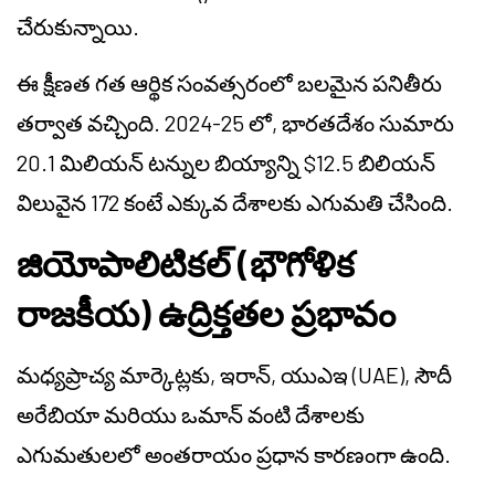
చేరుకున్నాయి.
ఈ క్షీణత గత ఆర్థిక సంవత్సరంలో బలమైన పనితీరు
తర్వాత వచ్చింది. 2024-25 లో, భారతదేశం సుమారు
20.1 మిలియన్ టన్నుల బియ్యాన్ని $12.5 బిలియన్
విలువైన 172 కంటే ఎక్కువ దేశాలకు ఎగుమతి చేసింది.
జియోపాలిటికల్ (భౌగోళిక
రాజకీయ) ఉద్రిక్తతల ప్రభావం
మధ్యప్రాచ్య మార్కెట్లకు, ఇరాన్, యుఎఇ (UAE), సౌదీ
అరేబియా మరియు ఒమాన్ వంటి దేశాలకు
ఎగుమతులలో అంతరాయం ప్రధాన కారణంగా ఉంది.