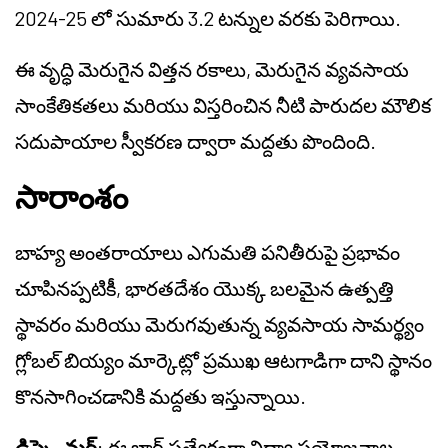
2024-25 లో సుమారు 3.2 టన్నుల వరకు పెరిగాయి.
ఈ వృద్ధి మెరుగైన విత్తన రకాలు, మెరుగైన వ్యవసాయ
సాంకేతికతలు మరియు విస్తరించిన నీటి పారుదల మౌలిక
సదుపాయాల స్వీకరణ ద్వారా మద్దతు పొందింది.
సారాంశం
బాహ్య అంతరాయాలు ఎగుమతి పనితీరుపై ప్రభావం
చూపినప్పటికీ, భారతదేశం యొక్క బలమైన ఉత్పత్తి
స్థావరం మరియు మెరుగవుతున్న వ్యవసాయ సామర్థ్యం
గ్లోబల్ బియ్యం మార్కెట్లో ప్రముఖ ఆటగాడిగా దాని స్థానం
కొనసాగించడానికి మద్దతు ఇస్తున్నాయి.
డిస్క్లైమర్
: ఈ బ్లాగ్ ప్రత్యేకంగా విద్యా ప్రయోజనాల