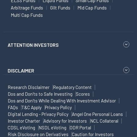
ELSS Funds
Liquid Funds
Small Cap Funds
Arbitrage Funds
Gilt Funds
Mid Cap Funds
Multi Cap Funds
ATTENTION INVESTORS
DISCLAIMER
Research Disclaimer
Regulatory Content
Dos and Don'ts to Safe Investing
Scores
Dos and Don'ts While Dealing With Investment Advisor
FAQs
T&C Apply
Privacy Policy
Digital Lending - Privacy Policy
Angel One Personal Loans
Investor Charter
Advisory for Investors
NCL Collateral
CDSL eVoting
NSDL eVoting
ODR Portal
Risk Disclosure on Derivatives
Caution for Investors