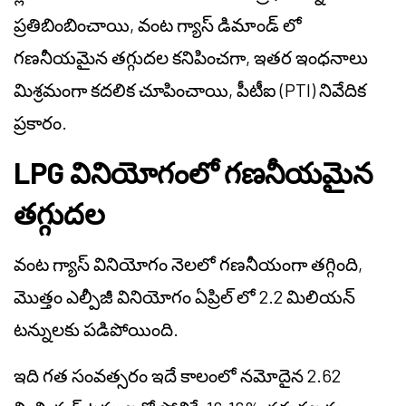
ప్రతిబింబించాయి, వంట గ్యాస్ డిమాండ్ లో
గణనీయమైన తగ్గుదల కనిపించగా, ఇతర ఇంధనాలు
మిశ్రమంగా కదలిక చూపించాయి, పీటీఐ (PTI) నివేదిక
ప్రకారం.
LPG వినియోగంలో గణనీయమైన
తగ్గుదల
వంట గ్యాస్ వినియోగం నెలలో గణనీయంగా తగ్గింది,
మొత్తం ఎల్పీజీ వినియోగం ఏప్రిల్ లో 2.2 మిలియన్
టన్నులకు పడిపోయింది.
ఇది గత సంవత్సరం ఇదే కాలంలో నమోదైన 2.62