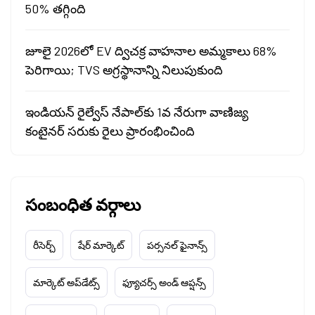
50% తగ్గింది
జూలై 2026లో EV ద్విచక్ర వాహనాల అమ్మకాలు 68%
పెరిగాయి; TVS అగ్రస్థానాన్ని నిలుపుకుంది
ఇండియన్ రైల్వేస్ నేపాల్‌కు 1వ నేరుగా వాణిజ్య
కంటైనర్ సరుకు రైలు ప్రారంభించింది
సంబంధిత వర్గాలు
రీసెర్చ్
షేర్ మార్కెట్
పర్సనల్ ఫైనాన్స్
మార్కెట్ అప్‌డేట్స్
ఫ్యూచర్స్ అండ్ ఆప్షన్స్