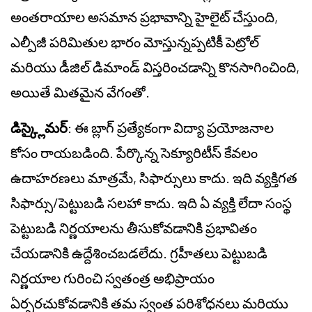
అంతరాయాల అసమాన ప్రభావాన్ని హైలైట్ చేస్తుంది,
ఎల్పీజీ పరిమితుల భారం మోస్తున్నప్పటికీ పెట్రోల్
మరియు డీజిల్ డిమాండ్ విస్తరించడాన్ని కొనసాగించింది,
అయితే మితమైన వేగంతో.
డిస్క్లైమర్
: ఈ బ్లాగ్ ప్రత్యేకంగా విద్యా ప్రయోజనాల
కోసం రాయబడింది. పేర్కొన్న సెక్యూరిటీస్ కేవలం
ఉదాహరణలు మాత్రమే, సిఫార్సులు కాదు. ఇది వ్యక్తిగత
సిఫార్సు/పెట్టుబడి సలహా కాదు. ఇది ఏ వ్యక్తి లేదా సంస్థ
పెట్టుబడి నిర్ణయాలను తీసుకోవడానికి ప్రభావితం
చేయడానికి ఉద్దేశించబడలేదు. గ్రహీతలు పెట్టుబడి
నిర్ణయాల గురించి స్వతంత్ర అభిప్రాయం
ఏర్పరచుకోవడానికి తమ స్వంత పరిశోధనలు మరియు