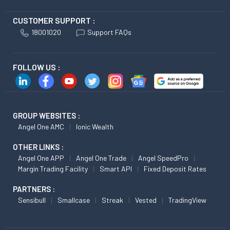
CUSTOMER SUPPORT :
18001020
Support FAQs
FOLLOW US :
GROUP WEBSITES :
Angel One AMC
Ionic Wealth
OTHER LINKS :
Angel One APP
Angel One Trade
Angel SpeedPro
Margin Trading Facility
Smart API
Fixed Deposit Rates
PARTNERS :
Sensibull
Smallcase
Streak
Vested
TradingView