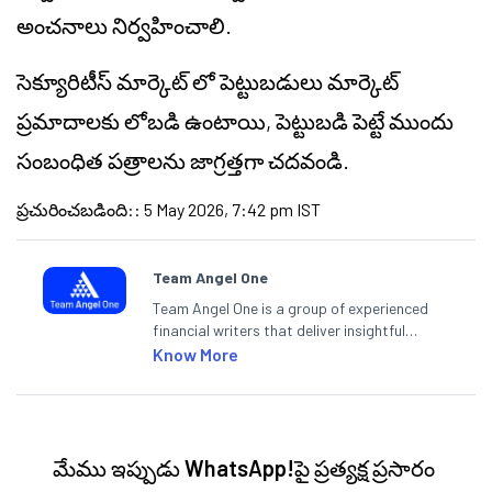
అంచనాలు నిర్వహించాలి.
సెక్యూరిటీస్ మార్కెట్ లో పెట్టుబడులు మార్కెట్
ప్రమాదాలకు లోబడి ఉంటాయి, పెట్టుబడి పెట్టే ముందు
సంబంధిత పత్రాలను జాగ్రత్తగా చదవండి.
ప్రచురించబడింది:
:
5 May 2026, 7:42 pm IST
Team Angel One
Team Angel One is a group of experienced
financial writers that deliver insightful
articles on the stock market, IPO, economy,
Know More
personal finance, commodities and related
categories.
మేము ఇప్పుడు
WhatsApp!
పై ప్రత్యక్ష ప్రసారం