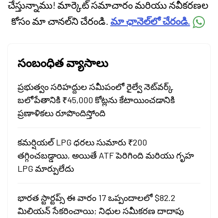
చేస్తున్నాము! మార్కెట్ సమాచారం మరియు నవీకరణల
కోసం మా చానల్‌ని చేరండి.
మా ఛానెల్‌లో చేరండి.
సంబంధిత వ్యాసాలు
ప్రభుత్వం సరిహద్దుల సమీపంలో రైల్వే నెట్‌వర్క్
బలోపేతానికి ₹45,000 కోట్లను కేటాయించడానికి
ప్రణాళికలు రూపొందిస్తోంది
కమర్షియల్ LPG ధరలు సుమారు ₹200
తగ్గించబడ్డాయి, అయితే ATF పెరిగింది మరియు గృహ
LPG మార్పులేదు
భారత స్టార్టప్స్ ఈ వారం 17 ఒప్పందాలలో $82.2
మిలియన్ సేకరించాయి; నిధుల సమీకరణ దాదాపు