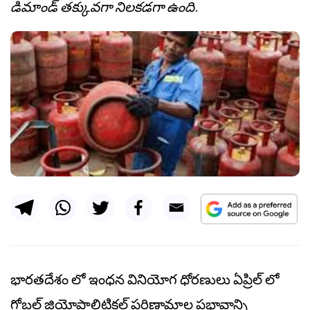
డిమాండ్ తక్కువగా నిలకడగా ఉంది.
భారతదేశం లో ఇంధన వినియోగ ధోరణులు ఏప్రిల్ లో
గ్లోబల్ జియోపాలిటికల్ పరిణామాల ప్రభావాన్ని