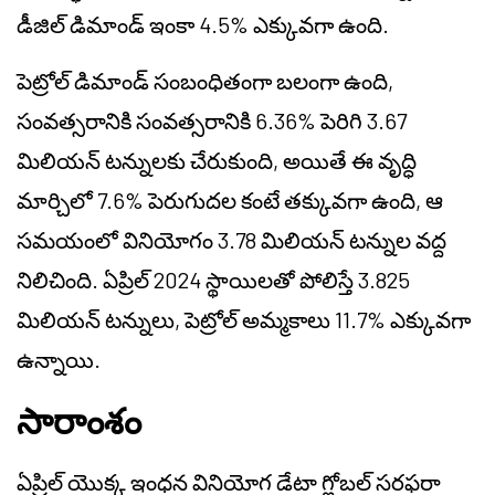
డీజిల్ డిమాండ్ ఇంకా 4.5% ఎక్కువగా ఉంది.
పెట్రోల్ డిమాండ్ సంబంధితంగా బలంగా ఉంది,
సంవత్సరానికి సంవత్సరానికి 6.36% పెరిగి 3.67
మిలియన్ టన్నులకు చేరుకుంది, అయితే ఈ వృద్ధి
మార్చిలో 7.6% పెరుగుదల కంటే తక్కువగా ఉంది, ఆ
సమయంలో వినియోగం 3.78 మిలియన్ టన్నుల వద్ద
నిలిచింది. ఏప్రిల్ 2024 స్థాయిలతో పోలిస్తే 3.825
మిలియన్ టన్నులు, పెట్రోల్ అమ్మకాలు 11.7% ఎక్కువగా
ఉన్నాయి.
సారాంశం
ఏప్రిల్ యొక్క ఇంధన వినియోగ డేటా గ్లోబల్ సరఫరా