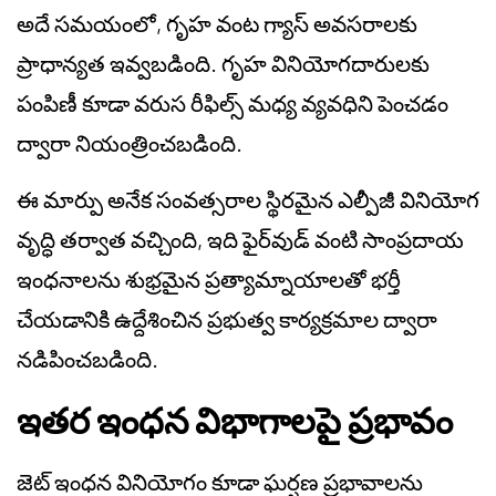
అదే సమయంలో, గృహ వంట గ్యాస్ అవసరాలకు
ప్రాధాన్యత ఇవ్వబడింది. గృహ వినియోగదారులకు
పంపిణీ కూడా వరుస రీఫిల్స్ మధ్య వ్యవధిని పెంచడం
ద్వారా నియంత్రించబడింది.
ఈ మార్పు అనేక సంవత్సరాల స్థిరమైన ఎల్పీజీ వినియోగ
వృద్ధి తర్వాత వచ్చింది, ఇది ఫైర్‌వుడ్ వంటి సాంప్రదాయ
ఇంధనాలను శుభ్రమైన ప్రత్యామ్నాయాలతో భర్తీ
చేయడానికి ఉద్దేశించిన ప్రభుత్వ కార్యక్రమాల ద్వారా
నడిపించబడింది.
ఇతర ఇంధన విభాగాలపై ప్రభావం
జెట్ ఇంధన వినియోగం కూడా ఘర్షణ ప్రభావాలను