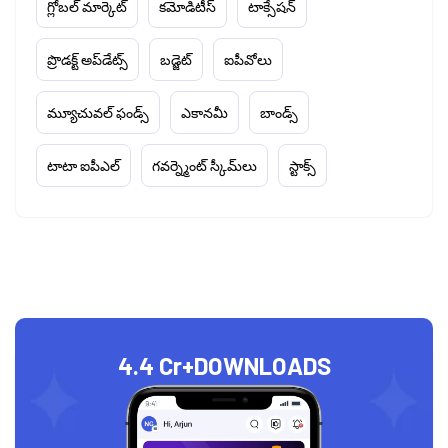
గ్లోబల్ మార్కెట్
కమోడిటీస్
టాక్సేషన్
ప్రొడక్ట్ అప్‌డేట్స్
బడ్జెట్
ఐపీవోలు
మ్యూచువల్ ఫండ్స్
ఎకానమీ
బాండ్స్
టాటా ఐపీఎల్
గవర్న్మెంట్ స్కీమ్‌లు
స్టాక్స్
4.4 Cr+
DOWNLOADS