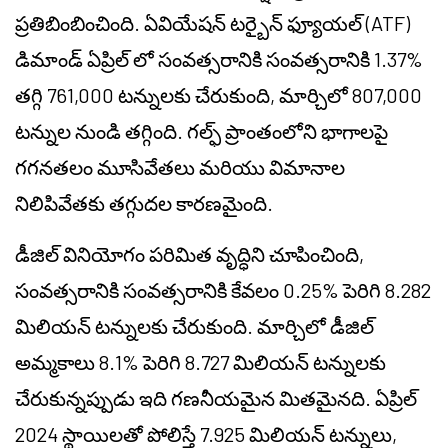
ప్రతిబింబించింది. ఏవియేషన్ టర్బైన్ ఫ్యూయల్ (ATF)
డిమాండ్ ఏప్రిల్ లో సంవత్సరానికి సంవత్సరానికి 1.37%
తగ్గి 761,000 టన్నులకు చేరుకుంది, మార్చిలో 807,000
టన్నుల నుండి తగ్గింది. గల్ఫ్ ప్రాంతంలోని భాగాలపై
గగనతలం మూసివేతలు మరియు విమానాల
నిలిపివేతకు తగ్గుదల కారణమైంది.
డీజిల్ వినియోగం పరిమిత వృద్ధిని చూపించింది,
సంవత్సరానికి సంవత్సరానికి కేవలం 0.25% పెరిగి 8.282
మిలియన్ టన్నులకు చేరుకుంది. మార్చిలో డీజిల్
అమ్మకాలు 8.1% పెరిగి 8.727 మిలియన్ టన్నులకు
చేరుకున్నప్పుడు ఇది గణనీయమైన మితమైనది. ఏప్రిల్
2024 స్థాయిలతో పోలిస్తే 7.925 మిలియన్ టన్నులు,