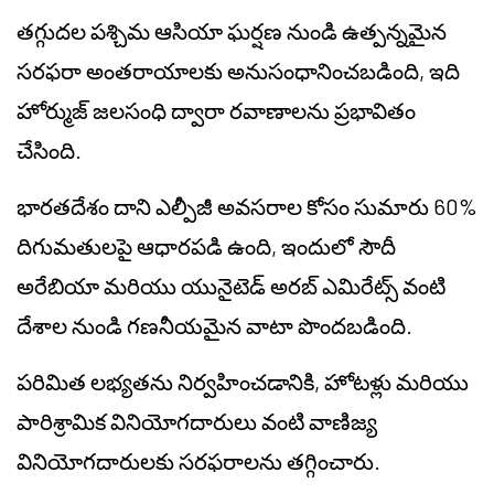
తగ్గుదల పశ్చిమ ఆసియా ఘర్షణ నుండి ఉత్పన్నమైన
సరఫరా అంతరాయాలకు అనుసంధానించబడింది, ఇది
హోర్ముజ్ జలసంధి ద్వారా రవాణాలను ప్రభావితం
చేసింది.
భారతదేశం దాని ఎల్పీజీ అవసరాల కోసం సుమారు 60%
దిగుమతులపై ఆధారపడి ఉంది, ఇందులో సౌదీ
అరేబియా మరియు యునైటెడ్ అరబ్ ఎమిరేట్స్ వంటి
దేశాల నుండి గణనీయమైన వాటా పొందబడింది.
పరిమిత లభ్యతను నిర్వహించడానికి, హోటళ్లు మరియు
పారిశ్రామిక వినియోగదారులు వంటి వాణిజ్య
వినియోగదారులకు సరఫరాలను తగ్గించారు.