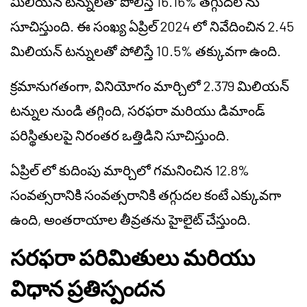
మిలియన్ టన్నులతో పోలిస్తే 16.16% తగ్గుదల ను
సూచిస్తుంది. ఈ సంఖ్య ఏప్రిల్ 2024 లో నివేదించిన 2.45
మిలియన్ టన్నులతో పోలిస్తే 10.5% తక్కువగా ఉంది.
క్రమానుగతంగా, వినియోగం మార్చిలో 2.379 మిలియన్
టన్నుల నుండి తగ్గింది, సరఫరా మరియు డిమాండ్
పరిస్థితులపై నిరంతర ఒత్తిడిని సూచిస్తుంది.
ఏప్రిల్ లో కుదింపు మార్చిలో గమనించిన 12.8%
సంవత్సరానికి సంవత్సరానికి తగ్గుదల కంటే ఎక్కువగా
ఉంది, అంతరాయాల తీవ్రతను హైలైట్ చేస్తుంది.
సరఫరా పరిమితులు మరియు
విధాన ప్రతిస్పందన