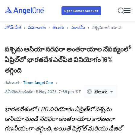
Open Demat Account
›
›
›
›
హోమ్ పేజీ
సమాచారం
తెలుగు
ఎకానమీ
పశ్చిమ ఆసియా సరఫరా అంతర
పశ్చిమ ఆసియా సరఫరా అంతరాయాల నేపథ్యంలో
ఏప్రిల్‌లో భారతదేశ ఎల్‌పిజి వినియోగం 16%
తగ్గింది
రచయిత::
Team Angel One
తెలుగు
నవీకరించబడింది::
5 May 2026, 7:58 pm IST
భారతదేశంలో LPG వినియోగం ఏప్రిల్‌లో పశ్చిమ
ఆసియా నుండి సరఫరా అంతరాయాల కారణంగా
గణనీయంగా తగ్గింది, అయితే పెట్రోల్ మరియు డీజిల్