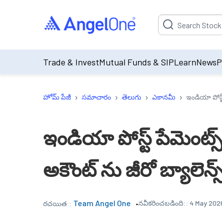
Suggestion will be p
Trade & Invest
Mutual Funds & SIP
Learn
News
P
›
›
›
›
హోమ్ పేజీ
సమాచారం
తెలుగు
ఎకానమీ
ఇండియా పోస్ట్
ఇండియా పోస్ట్ పేమెంట్స్ 
అకౌంట్ ను జీరో బ్యాలెన
Team Angel One
నవీకరించబడింది::
4 May 2026
రచయిత::