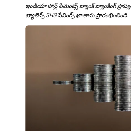
ఇండియా పోస్ట్ పేమెంట్స్ బ్యాంక్ బ్యాంకింగ్ ప్
బ్యాలెన్స్ SHG సేవింగ్స్ ఖాతాను ప్రారంభించింది.