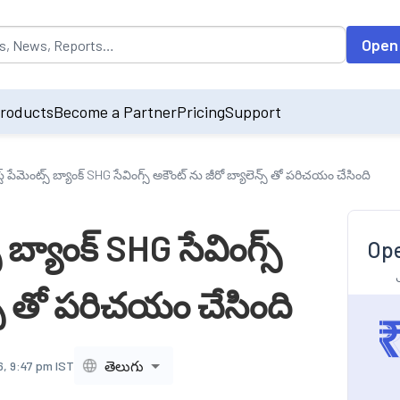
opulated by default on accessing the input field. On entering data int
Open
roducts
Become a Partner
Pricing
Support
 పేమెంట్స్ బ్యాంక్ SHG సేవింగ్స్ అకౌంట్ ను జీరో బ్యాలెన్స్ తో పరిచయం చేసింది
బ్యాంక్ SHG సేవింగ్స్
Ope
్స్ తో పరిచయం చేసింది
తెలుగు
, 9:47 pm IST