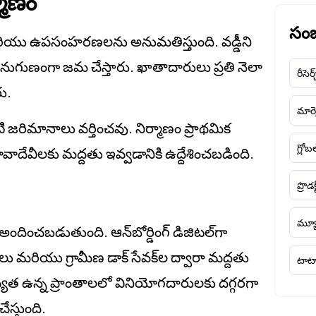
మాణం
సంబ
రియు ఉపసంహరణలను అనుమతిస్తుంది. వడ్డీని
కు అనుగుణంగా జమ చేస్తారు. ఖాతాదారులు ప్రతి నెలా
రీసెర్
ు.
మార్క
ి జరిమానాలు వర్తించవు. నిర్మాణం ప్రాథమిక
గ్లోబ
వీలకు మద్దతు ఇవ్వడానికి ఉద్దేశించబడింది.
ప్రొడక
మ్యూ
ందించబడుతుంది. ఆన్‌బోర్డింగ్ డిజిటల్‌గా
 మరియు గ్రామీణ డాక్ సేవక్‌ల ద్వారా మద్దతు
టాటా
ప్యత ఉన్న ప్రాంతాలలో వినియోగదారులకు దగ్గరగా
స్తుంది.