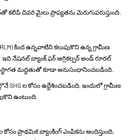
తో కలిపి చివరి మైలు ప్రాప్యతను మెరుగుపరుస్తుంది.
RLM) కింద ఉన్నవాటిని కలుపుకొని ఉన్న గ్రామీణ
ది నేషనల్ బ్యాంక్ ఫర్ అగ్రికల్చర్ అండ్ రూరల్
సంస్థాగత మద్దతుతో కూడా అనుసంధానించబడింది.
్గొనే SHG ల కోసం ఉద్దేశించబడింది, ఇందులో గ్రామీణ
ుకొని ఉంటుంది.
 ప్రాథమిక బ్యాంకింగ్ ఎంపికను అందిస్తుంది,