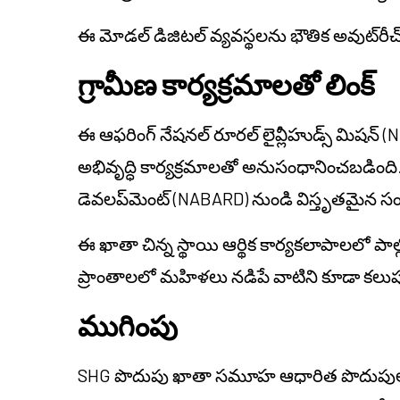
ఈ మోడల్ డిజిటల్ వ్యవస్థలను భౌతిక అవుట్‌రీచ్‌
గ్రామీణ కార్యక్రమాలతో లింక్
ఈ ఆఫరింగ్ నేషనల్ రూరల్ లైవ్లీహుడ్స్ మిషన్ (N
అభివృద్ధి కార్యక్రమాలతో అనుసంధానించబడింది. ఇ
డెవలప్‌మెంట్ (NABARD) నుండి విస్తృతమైన 
ఈ ఖాతా చిన్న స్థాయి ఆర్థిక కార్యకలాపాలలో పాల
ప్రాంతాలలో మహిళలు నడిపే వాటిని కూడా కలుప
ముగింపు
SHG పొదుపు ఖాతా సమూహ ఆధారిత పొదుపుల కోసం