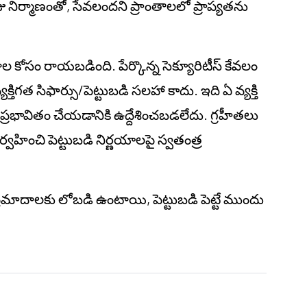
నిర్మాణంతో, సేవలందని ప్రాంతాలలో ప్రాప్యతను
జనాల కోసం రాయబడింది. పేర్కొన్న సెక్యూరిటీస్ కేవలం
ిగత సిఫార్సు/పెట్టుబడి సలహా కాదు. ఇది ఏ వ్యక్తి
ి ప్రభావితం చేయడానికి ఉద్దేశించబడలేదు. గ్రహీతలు
ంచి పెట్టుబడి నిర్ణయాలపై స్వతంత్ర
 ప్రమాదాలకు లోబడి ఉంటాయి, పెట్టుబడి పెట్టే ముందు