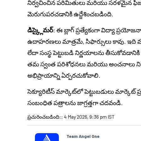
నిర్వచించిన పరిమితులు మరియు సరళమైన ఫీజు 
మెరుగుపరచడానికి ఉద్దేశించబడింది.
డిస్క్లైమర్
: ఈ బ్లాగ్ ప్రత్యేకంగా విద్యా ప్రయో
ఉదాహరణలు మాత్రమే, సిఫార్సులు కావు. ఇది వ్యక్త
లేదా సంస్థ పెట్టుబడి నిర్ణయాలను తీసుకోవడానిక
తమ స్వంత పరిశోధనలు మరియు అంచనాలు నిర్వహి
అభిప్రాయాన్ని ఏర్పరచుకోవాలి.
సెక్యూరిటీస్ మార్కెట్‌లో పెట్టుబడులు మార్కెట్
సంబంధిత పత్రాలను జాగ్రత్తగా చదవండి.
ప్రచురించబడింది:
:
4 May 2026, 9:36 pm IST
Team Angel One