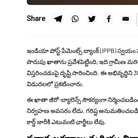
Share
ఇండియా పోస్ట్ పేమెంట్స్ బ్యాంక్ (IPPB) స్
పొదుపు ఖాతాను ప్రవేశపెట్టింది, ఇది గ్రామీణ మర
విస్తరించడంపై దృష్టి సారించింది. ఈ అభివృద్ధిని 30 
విడుదలలో ప్రకటించారు.
ఈ ఖాతా జీరో-బ్యాలెన్స్ సౌకర్యంగా నిర్మించబడింది
నిర్వహణ అవసరం లేదు. గరిష్ట అనుమతించబడిన బ
కార్డ్ జారీకి ఎటువంటి ఛార్జీలు లేవు.