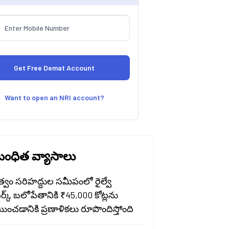
Want to open an NRI account?
ంధిత వ్యాసాలు
త్వం సరిహద్దుల సమీపంలో రైల్వే
వర్క్ బలోపేతానికి ₹45,000 కోట్లను
ించడానికి ప్రణాళికలు రూపొందిస్తోంది