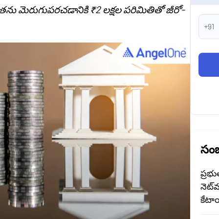
రాప్యతను మెరుగుపరచడానికి ₹2 లక్షల పరిమితితో జీరో-
+91
సంబ
ప్రభు
నెట్‌
కేటాయ