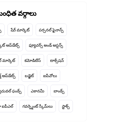
ంధిత వర్గాలు
చ్
షేర్ మార్కెట్
పర్సనల్ ఫైనాన్స్
ెట్ అప్‌డేట్స్
ఫ్యూచర్స్ అండ్ ఆప్షన్స్
ల్ మార్కెట్
కమోడిటీస్
టాక్సేషన్
్ట్ అప్‌డేట్స్
బడ్జెట్
ఐపీవోలు
చువల్ ఫండ్స్
ఎకానమీ
బాండ్స్
 ఐపీఎల్
గవర్న్మెంట్ స్కీమ్‌లు
స్టాక్స్