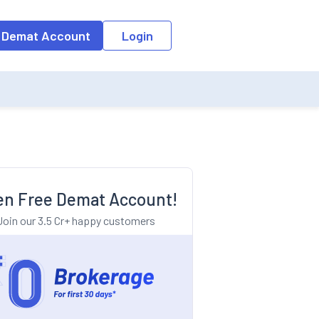
o the input field, the suggestion list will be updated as per the keyw
 Demat Account
Login
n Free Demat Account!
Join our 3.5 Cr+ happy customers