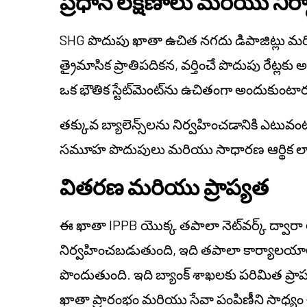
ప్రధాన లక్షణాలు మరియు నిర్
SHG పొదుపు ఖాతా ఉచిత నగదు డిపాజిట్లు మ
త్రైమాసిక ప్రాతిపదికన, వర్తించే పొదుపు రేట్ల
ఒక భౌతిక స్టేట్‌మెంట్‌ను ఉచితంగా అందుకుంటార
తక్కువ బ్యాలెన్స్‌లను నిర్వహించడానికి ఎటువంట
సమూహ పొదుపులు మరియు సాధారణ ఆర్థిక లావాదే
వితరణ మరియు ప్రాప్యత
ఈ ఖాతా IPPB యొక్క తపాలా నెట్‌వర్క్ ద్వారా అ
నిర్వహించబడుతుంది, ఇది తపాలా కార్యాలయాలు
పొందుతుంది. ఇది బ్యాంక్ శాఖలకు పరిమిత ప్రా
ఖాతా ప్రారంభం మరియు సేవా పంపిణీని సాధ్యం చే