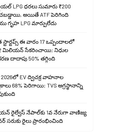
షియల్ LPG ధరలు సుమారు ₹200
ంచబడ్డాయి, అయితే ATF పెరిగింది
ు గృహ LPG మార్పులేదు
స్టార్టప్స్ ఈ వారం 17 ఒప్పందాలలో
2 మిలియన్ సేకరించాయి; నిధుల
రణ దాదాపు 50% తగ్గింది
 2026లో EV ద్విచక్ర వాహనాల
ాలు 68% పెరిగాయి; TVS అగ్రస్థానాన్ని
పుకుంది
న్ రైల్వేస్ నేపాల్‌కు 1వ నేరుగా వాణిజ్య
ర్ సరుకు రైలు ప్రారంభించింది