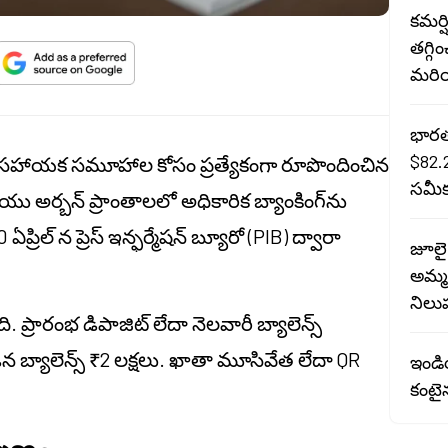
కమర్
తగ్గి
మరియ
భారత 
$82.
వయం సహాయక సమూహాల కోసం ప్రత్యేకంగా రూపొందించిన
సమీక
ియు అర్బన్ ప్రాంతాలలో అధికారిక బ్యాంకింగ్‌ను
ఏప్రిల్ న ప్రెస్ ఇన్ఫర్మేషన్ బ్యూరో (PIB) ద్వారా
జూలై
అమ్మక
నిలు
. ప్రారంభ డిపాజిట్ లేదా నెలవారీ బ్యాలెన్స్
్యాలెన్స్ ₹2 లక్షలు. ఖాతా మూసివేత లేదా QR
ఇండియ
కంటైన