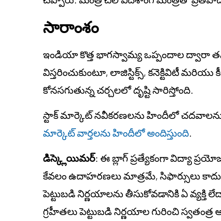
సారాంశం
ఇండియా కొత్త భాగస్వామ్య ఒప్పందాల ద్వారా తన 
విస్తరించుకుంటూ, లాజిస్టిక్స్, కనెక్టివిటీ మరి
కోనసగుతున్న
చర్చలలో దృష్టి సారిస్తోంది.
స్టాక్ మార్కెట్ నవీకరణలను హిందీలో చదవాలను
మార్కెట్ వార్తలను హిందీలో అందిస్తుంది
.
డిస్క్లెయిమర్
: ఈ బ్లాగ్ ప్రత్యేకంగా విద్యా ప్
కేవలం ఉదాహరణలు మాత్రమే, సిఫార్సులు కాదు. ఇద
పెట్టుబడి నిర్ణయాలను తీసుకోవడానికి ఏ వ్యక్తి 
గ్రహీతలు పెట్టుబడి నిర్ణయాల గురించి స్వతంత