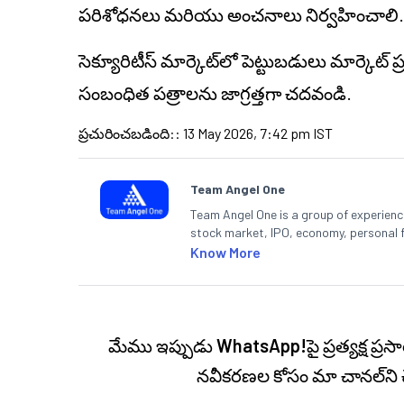
పరిశోధనలు మరియు అంచనాలు నిర్వహించాలి
సెక్యూరిటీస్ మార్కెట్‌లో పెట్టుబడులు మార్కెట్
సంబంధిత పత్రాలను జాగ్రత్తగా చదవండి.
ప్రచురించబడింది:
:
13 May 2026, 7:42 pm IST
Team Angel One
Team Angel One is a group of experienced
stock market, IPO, economy, personal 
Know More
మేము ఇప్పుడు
WhatsApp!
పై ప్రత్యక్ష 
నవీకరణల కోసం మా చానల్‌ని 