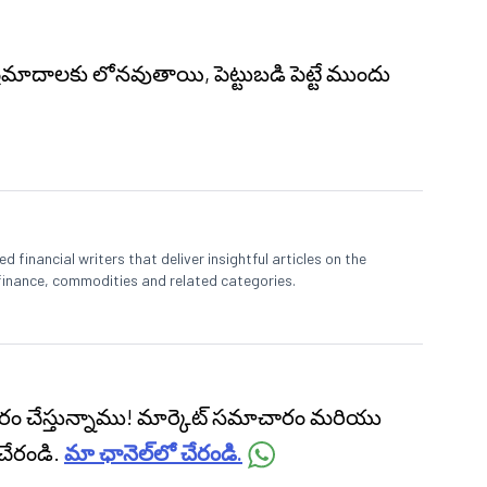
.
 ప్రమాదాలకు లోనవుతాయి, పెట్టుబడి పెట్టే ముందు
 financial writers that deliver insightful articles on the
finance, commodities and related categories.
ప్రసారం చేస్తున్నాము! మార్కెట్ సమాచారం మరియు
చేరండి.
మా ఛానెల్‌లో చేరండి.