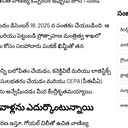
త వాణిజ్య ఒప్పందం ఇప్పుడు జూన్ 1 నుండి
సంబ
పందం డిసెంబర్ 18, 2025 న సంతకం చేయబడింది. ఆ
రీసెర్
మరియు పెట్టుబడి ప్రోత్సాహణ మంత్రిత్వ శాఖలో
 కోసం సలహాదారు పంకజ్ ఖిమ్జీతో తన
మార్క
గ్లోబ
ాన్ని బలోపేతం చేయడం, కనెక్టివిటీ మరియు లాజిస్టిక్స్
ప్రొడక
ాలను సులభతరం చేయడం మరియు CEPA (సీఈపీఏ)
లను అన్వేషించడం మీద కేంద్రీకృతమయ్యాయి.
మ్యూ
ాళ్లను ఎదుర్కొంటున్నాయి
టాటా
కరణ ఇస్తూ, గోయల్ చిలీతో ఉచిత వాణిజ్య