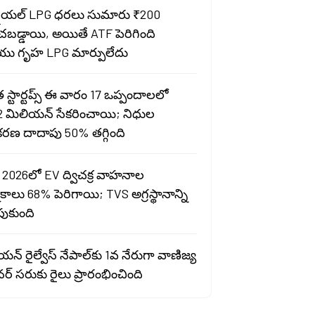
షియల్ LPG ధరలు సుమారు ₹200
ంచబడ్డాయి, అయితే ATF పెరిగింది
ు గృహ LPG మార్పులేదు
స్టార్టప్స్ ఈ వారం 17 ఒప్పందాలలో
2 మిలియన్ సేకరించాయి; నిధుల
రణ దాదాపు 50% తగ్గింది
 2026లో EV ద్విచక్ర వాహనాల
ాలు 68% పెరిగాయి; TVS అగ్రస్థానాన్ని
పుకుంది
న్ రైల్వేస్ నేపాల్‌కు 1వ నేరుగా వాణిజ్య
ర్ సరుకు రైలు ప్రారంభించింది