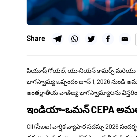
Share
పియూష్ గోయల్, యూనియన్ కామర్స్ మరియు ఇండస
భాగస్వామ్య ఒప్పందం జూన్ 1, 2026 నుండి అమ
అంతర్జాతీయ వాణిజ్య భాగస్వామ్యాలను విస్తరించ
ఇండియా-ఒమన్ CEPA అమలు 
CII (సీఐఐ) వార్షిక వ్యాపార సదస్సు 2026 సం