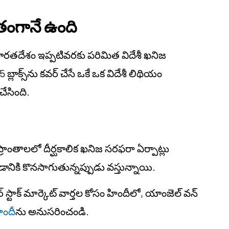
ితంగానే ఉంది
భారతదేశం ఇప్పటివరకు పరిమిత విదేశీ ఖనిజ
బ్లాక్స్‌ను కవర్ చేసే ఒకే ఒక విదేశీ లిథియం
ేసింది.
రాంతాలలో దీర్ఘకాలిక ఖనిజ సరఫరా ఏర్పాట్లు
నికి కొనసాగుతున్నప్పుడు వస్తున్నాయి.
స్టాక్ మార్కెట్ వార్తల కోసం హిందీలో, యాంజెల్ వన్
ిందీ
ను అనుసరించండి.