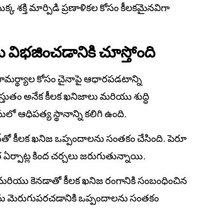
శక్తి మార్పిడి ప్రణాళికల కోసం కీలకమైనవిగా
ిభజించడానికి చూస్తోంది
ామర్థ్యాల కోసం చైనాపై ఆధారపడటాన్ని
ప్రస్తుతం అనేక కీలక ఖనిజాలు మరియు శుద్ధి
ో ఆధిపత్య స్థానాన్ని కలిగి ఉంది.
ాన్‌తో కీలక ఖనిజ ఒప్పందాలను సంతకం చేసింది. పెరూ
 ఏర్పాట్ల కింద చర్చలు జరుగుతున్నాయి.
్ మరియు కెనడాతో కీలక ఖనిజ రంగానికి సంబంధించిన
తను మెరుగుపరచడానికి ఒప్పందాలను సంతకం