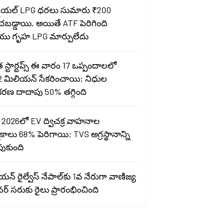
షియల్ LPG ధరలు సుమారు ₹200
ంచబడ్డాయి, అయితే ATF పెరిగింది
ు గృహ LPG మార్పులేదు
స్టార్టప్స్ ఈ వారం 17 ఒప్పందాలలో
2 మిలియన్ సేకరించాయి; నిధుల
రణ దాదాపు 50% తగ్గింది
 2026లో EV ద్విచక్ర వాహనాల
ాలు 68% పెరిగాయి; TVS అగ్రస్థానాన్ని
పుకుంది
న్ రైల్వేస్ నేపాల్‌కు 1వ నేరుగా వాణిజ్య
ర్ సరుకు రైలు ప్రారంభించింది