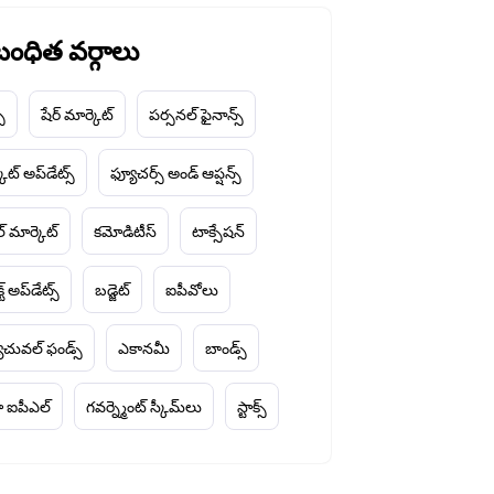
ంధిత వర్గాలు
చ్
షేర్ మార్కెట్
పర్సనల్ ఫైనాన్స్
ెట్ అప్‌డేట్స్
ఫ్యూచర్స్ అండ్ ఆప్షన్స్
ల్ మార్కెట్
కమోడిటీస్
టాక్సేషన్
్ట్ అప్‌డేట్స్
బడ్జెట్
ఐపీవోలు
చువల్ ఫండ్స్
ఎకానమీ
బాండ్స్
 ఐపీఎల్
గవర్న్మెంట్ స్కీమ్‌లు
స్టాక్స్