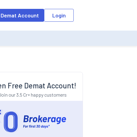
o the input field, the suggestion list will be updated as per the keyw
 Demat Account
Login
n Free Demat Account!
Join our 3.5 Cr+ happy customers