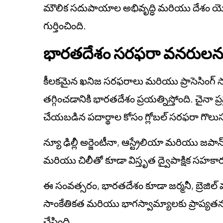
మౌలిక సదుపాయాల అభివృద్ధి మరియు దేశం యొక్క 
గుర్తించింది.
భారతదేశం సరఫరా వనరులను వ
కీలకమైన ఖనిజ సరఫరాలు మరియు ప్రాసెసింగ్ స
తగ్గించడానికి భారతదేశం ప్రయత్నిస్తోంది. చైనా 
చేయబడిన పదార్థాల కోసం గ్లోబల్ సరఫరా గొలుసుల
న్యూ ఢిల్లీ అర్జెంటీనా, ఆస్ట్రేలియా మరియు జప
మరియు చిలీతో కూడా విస్తృత ద్వైపాక్షిక సహకార
ఈ సంవత్సరం, భారతదేశం కూడా జర్మనీ, బ్రెజిల
సాంకేతికత మరియు భాగస్వామ్యాలకు ప్రాప్య
చేసింది.