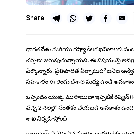
Share
భారతదేశం మరియు రష్యా కీలక ఖనిజాలకు సంబం
చర్చలు జరుపుతున్నాయని, ఈ విషయంపై అవగాహ
పేర్కొన్నారు. ప్రతిపాదిత ఏర్పాటులో ఖనిజ అన
సహకారం ఈ రెండు దేశాల మధ్య ఉండే అవకాశం
ఒప్పందం యొక్క ముసాయిదా ఇప్పటికే రష్యన్ 
వచ్చే 2 నెలల్లో సంతకం చేయబడే అవకాశం ఉంది.
శాఖ నిర్వహిస్తోంది.
రాయిటర్స్ నివేదించిన ప్రకారం, భారతదేశం యొక్క 