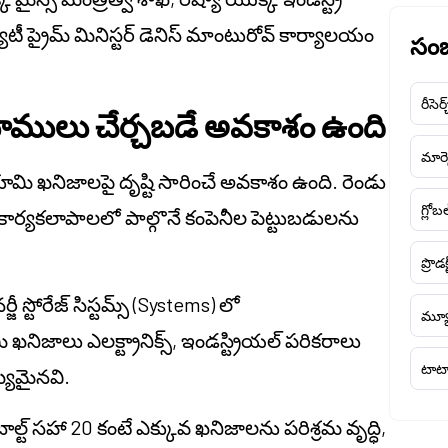
ూటీ ప్రైమ్ మినిస్టర్ డెనిస్ మాంటురోవ్ కార్యాలయం
సంబ
రీసెర్
ములు చేర్చబడే అవకాశం ఉంది
మార్క
ి ఖనిజాలపై దృష్టి సారించే అవకాశం ఉంది. రెండు
గ్లోబ
కార్యకలాపాలలో పాల్గొనే కంపెనీల పెట్టుబడులను
ప్రొడక
స్టోరేజ్ సిస్టమ్స్ (Systems) లో
మ్యూ
ాలు ఎలక్ట్రానిక్స్, ఇండస్ట్రియల్ పరికరాలు
టాటా
్యమైనవి.
ట్ సహా 20 కంటే ఎక్కువ ఖనిజాలను పరిశ్రమ వృద్ధి,