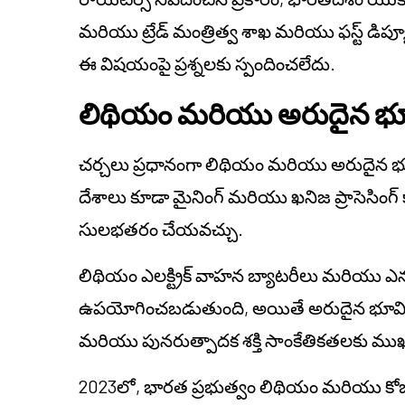
మరియు ట్రేడ్ మంత్రిత్వ శాఖ మరియు ఫస్ట్ డిప్య
ఈ విషయంపై ప్రశ్నలకు స్పందించలేదు.
లిథియం మరియు అరుదైన భూ
చర్చలు ప్రధానంగా లిథియం మరియు అరుదైన భూమ
దేశాలు కూడా మైనింగ్ మరియు ఖనిజ ప్రాసెసింగ్ 
సులభతరం చేయవచ్చు.
లిథియం ఎలక్ట్రిక్ వాహన బ్యాటరీలు మరియు ఎనర్జీ 
ఉపయోగించబడుతుంది, అయితే అరుదైన భూమి ఖనిజ
మరియు పునరుత్పాదక శక్తి సాంకేతికతలకు ముఖ
2023లో, భారత ప్రభుత్వం లిథియం మరియు కోబాల్