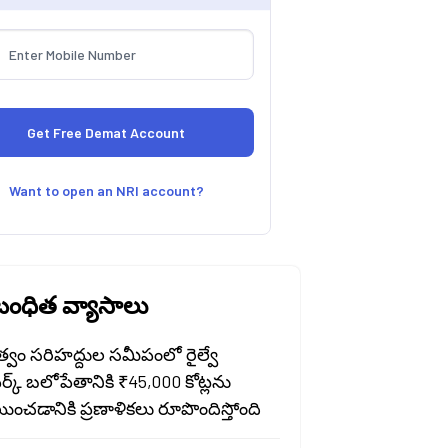
Want to open an NRI account?
ంధిత వ్యాసాలు
త్వం సరిహద్దుల సమీపంలో రైల్వే
వర్క్ బలోపేతానికి ₹45,000 కోట్లను
ించడానికి ప్రణాళికలు రూపొందిస్తోంది