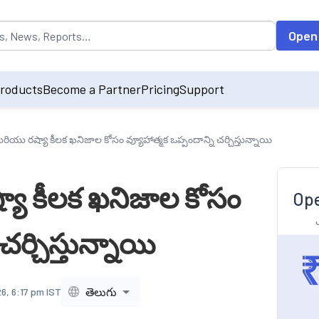
opulated by default on accessing the input field. On entering data int
Open
roducts
Become a Partner
Pricing
Support
యు రష్యా కీలక ఖనిజాల కోసం వ్యూహాత్మక ఒప్పందాన్ని చర్చిస్తున్నాయి
ా కీలక ఖనిజాల కోసం
Ope
చర్చిస్తున్నాయి
తెలుగు
6, 6:17 pm IST