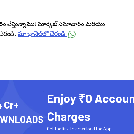
ప్రసారం చేస్తున్నాము! మార్కెట్ సమాచారం మరియు
చేరండి.
మా ఛానెల్‌లో చేరండి.
Enjoy ₹0 Accoun
4 Cr+
Charges
OWNLOADS
Get the link to download the App