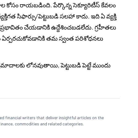
జనాల కోసం రాయబడింది. పేర్కొన్న సెక్యూరిటీస్ కేవలం
తిగత సిఫార్సు/పెట్టుబడి సలహా కాదు. ఇది ఏ వ్యక్తి
ి ప్రభావితం చేయడానికి ఉద్దేశించబడలేదు. గ్రహీతలు
ాయం ఏర్పరచుకోవడానికి తమ స్వంత పరిశోధనలు
 ప్రమాదాలకు లోనవుతాయి, పెట్టుబడి పెట్టే ముందు
 financial writers that deliver insightful articles on the
finance, commodities and related categories.