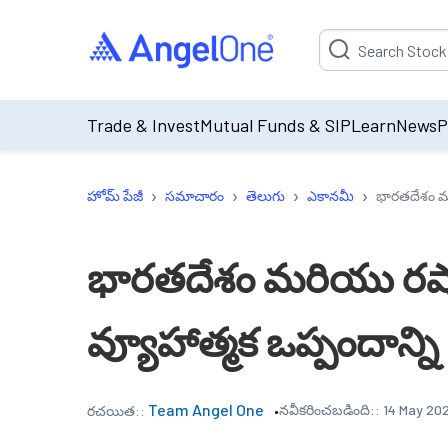
Suggestion will be p
Trade & Invest
Mutual Funds & SIP
Learn
News
P
›
›
›
›
హోమ్ పేజీ
సమాచారం
తెలుగు
ఎకానమీ
భారతదేశం మరి
భారతదేశం మరియు రష్య
వ్యూహాత్మక ఒప్పందాన్ని 
Team Angel One
నవీకరించబడింది::
14 May 202
రచయిత::