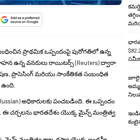
కమర్
తగ్గి
మరియ
భారత 
$82.
ధించిన ప్రాథమిక ఒప్పందంపై పురోగతిలో ఉన్న
సమీక
న ఉన్న వనరులు రాయిటర్స్ (Reuters) ద్వారా
్వేషణ, ప్రాసెసింగ్ మరియు సాంకేతికత సంబంధిత
జూలై
 ఉంది.
అమ్మక
నిలు
(Russian) అధికారులకు పంచబడింది. ఈ ఒప్పందం
 ఈ చర్చలను భారతదేశం యొక్క మైన్స్ మంత్రిత్వ
ఇండియ
కంటైన
మైన్స్ మంత్రిత్వ శాఖ, రష్యా యొక్క ఇండస్ట్రీ