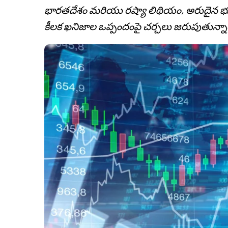
భారతదేశం మరియు రష్యా లిథియం, అరుదైన భూ
కీలక ఖనిజాల ఒప్పందంపై చర్చలు జరుపుతున్న