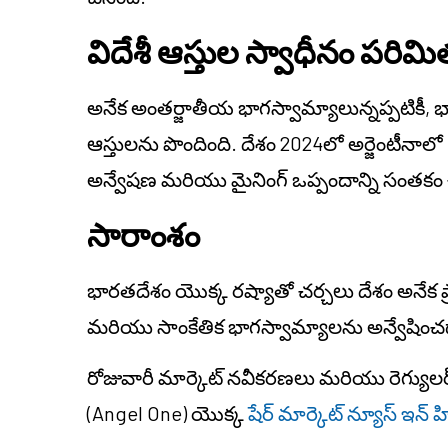
విదేశీ ఆస్తుల స్వాధీనం పరిమ
అనేక అంతర్జాతీయ భాగస్వామ్యాలున్నప్పటికీ, 
ఆస్తులను పొందింది. దేశం 2024లో అర్జెంటీనాలో 5 
అన్వేషణ మరియు మైనింగ్ ఒప్పందాన్ని సంతకం చ
సారాంశం
భారతదేశం యొక్క రష్యాతో చర్చలు దేశం అనేక ప్
మరియు సాంకేతిక భాగస్వామ్యాలను అన్వేషించడా
రోజువారీ మార్కెట్ నవీకరణలు మరియు రెగ్యులర్ 
(Angel One) యొక్క
షేర్ మార్కెట్ న్యూస్ ఇన్ హ