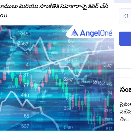
ములు మరియు సాంకేతిక సహకారాన్ని కవర్ చేసే
ాయి.
+91
సంబ
ప్రభు
నెట్‌
కేటాయ