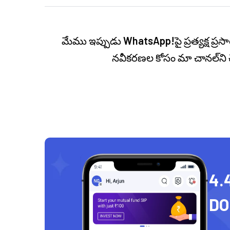
మేము ఇప్పుడు
WhatsApp!
పై ప్రత్యక్ష 
నవీకరణల కోసం మా చానల్‌ని 
4.
D