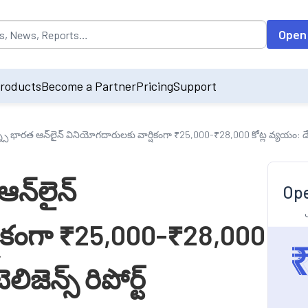
opulated by default on accessing the input field. On entering data int
Open
roducts
Become a Partner
Pricing
Support
ర్న్స్ భారత ఆన్‌లైన్ వినియోగదారులకు వార్షికంగా ₹25,000-₹28,000 కోట్ల వ్యయం: డేటం
ఆన్‌లైన్
Ope
షికంగా ₹25,000-₹28,000
జెన్స్ రిపోర్ట్