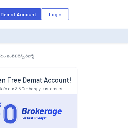
o the input field, the suggestion list will be updated as per the keyw
 Demat Account
Login
 ఇంటెలిజెన్స్ రిపోర్ట్
n Free Demat Account!
Join our 3.5 Cr+ happy customers