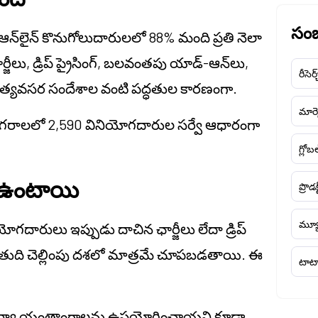
సంబ
ఆన్‌లైన్ కొనుగోలుదారులలో 88% మంది ప్రతి నెలా
జీలు, డ్రిప్ ప్రైసింగ్, బలవంతపు యాడ్-ఆన్‌లు,
రీసెర్
ించే అత్యవసర సందేశాల వంటి పద్ధతుల కారణంగా.
మార్క
గరాలలో 2,590 వినియోగదారుల సర్వే ఆధారంగా
గ్లోబ
ా ఉంటాయి
ప్రొడక
మ్యూ
యోగదారులు ఇప్పుడు దాచిన ఛార్జీలు లేదా డ్రిప్
లు తుది చెల్లింపు దశలో మాత్రమే చూపబడతాయి. ఈ
టాటా
చర్యా యంత్రాంగాలను ఉపయోగించాయని కూడా