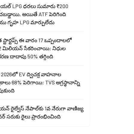
షియల్ LPG ధరలు సుమారు ₹200
ంచబడ్డాయి, అయితే ATF పెరిగింది
ు గృహ LPG మార్పులేదు
స్టార్టప్స్ ఈ వారం 17 ఒప్పందాలలో
2 మిలియన్ సేకరించాయి; నిధుల
రణ దాదాపు 50% తగ్గింది
 2026లో EV ద్విచక్ర వాహనాల
ాలు 68% పెరిగాయి; TVS అగ్రస్థానాన్ని
పుకుంది
న్ రైల్వేస్ నేపాల్‌కు 1వ నేరుగా వాణిజ్య
ర్ సరుకు రైలు ప్రారంభించింది