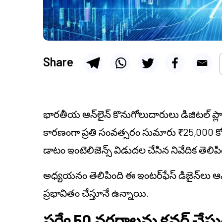
Share
భారతీయ ఆన్‌లైన్‌ కొనుగోలుదారులు డిజిటల్ ప్లా
కారణంగా ప్రతి సంవత్సరం సుమారు ₹25,000 కోట్ల
డాటం ఇంటెలిజెన్స్ విడుదల చేసిన నివేదిక తెలిపి
అధ్యయనం తెలిపింది ఈ ఇంటర్‌ఫేస్ డిజైన్‌లు ఆన్
ప్రభావితం చేస్తూనే ఉన్నాయి.
సర్వే 50 నగరాలను కవర్ చేస్తు