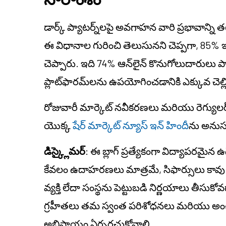
డార్క్ ప్యాటర్న్‌లపై అవగాహన వారి ప్రభావాన్ని త
ఈ విధానాల గురించి తెలుసునని చెప్పగా, 85% ఇం
చెప్పారు. ఇది 74% ఆన్‌లైన్ కొనుగోలుదారులు 
ప్లాట్‌ఫారమ్‌లను ఉపయోగించడానికి ఎక్కువ చెల్ల
రోజువారీ మార్కెట్ నవీకరణలు మరియు రెగ్యులర్ 
యొక్క
షేర్ మార్కెట్ న్యూస్ ఇన్ హిందీ
ను అనుస
డిస్క్లైమర్
: ఈ బ్లాగ్ ప్రత్యేకంగా విద్యాపరమైన ఉ
కేవలం ఉదాహరణలు మాత్రమే, సిఫార్సులు కావు. ఇ
వ్యక్తి లేదా సంస్థను పెట్టుబడి నిర్ణయాలు తీసుక
గ్రహీతలు తమ స్వంత పరిశోధనలు మరియు అంచనాల
అభిప్రాయం ఏర్పరచుకోవాలి.