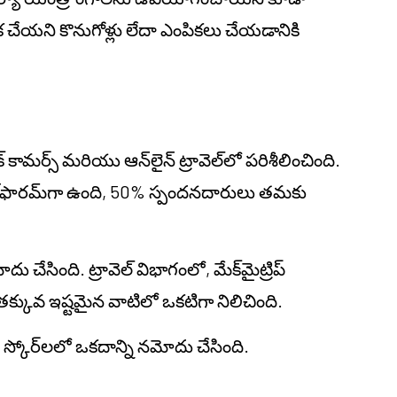
 చేయని కొనుగోళ్లు లేదా ఎంపికలు చేయడానికి
కామర్స్ మరియు ఆన్‌లైన్ ట్రావెల్‌లో పరిశీలించింది.
్‌ఫారమ్‌గా ఉంది, 50% స్పందనదారులు తమకు
ోదు చేసింది. ట్రావెల్ విభాగంలో, మేక్‌మైట్రిప్
్ తక్కువ ఇష్టమైన వాటిలో ఒకటిగా నిలిచింది.
్రత స్కోర్‌లలో ఒకదాన్ని నమోదు చేసింది.