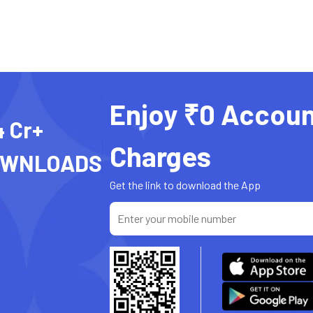
Enjoy ₹0 Accoun
4 Cr+
Charges
OWNLOADS
Get the link to download the App