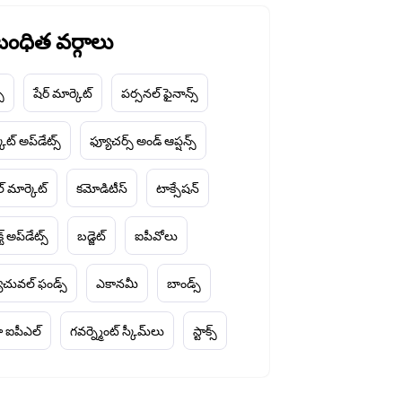
ంధిత వర్గాలు
చ్
షేర్ మార్కెట్
పర్సనల్ ఫైనాన్స్
ెట్ అప్‌డేట్స్
ఫ్యూచర్స్ అండ్ ఆప్షన్స్
ల్ మార్కెట్
కమోడిటీస్
టాక్సేషన్
్ట్ అప్‌డేట్స్
బడ్జెట్
ఐపీవోలు
చువల్ ఫండ్స్
ఎకానమీ
బాండ్స్
 ఐపీఎల్
గవర్న్మెంట్ స్కీమ్‌లు
స్టాక్స్