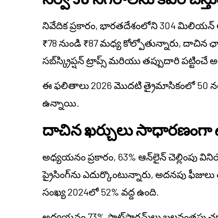
నివేదిక ప్రకారం, భారతదేశంలోని 304 మిలియన్ 
₹78 నుండి ₹87 మధ్య కోల్పోతున్నారు, దాచిన ఛార్
సబ్‌స్క్రిప్షన్ ట్రాప్స్ మరియు తప్పుదారి పట్ట
ఈ ఫలితాలు 2026 మొదటి త్రైమాసికంలో 50 న
ఉన్నాయి.
దాచిన ఖర్చులు సాధారణంగ
అధ్యయనం ప్రకారం, 63% ఆన్‌లైన్ చెల్లింపు విని
ప్రైసింగ్‌ను ఎదుర్కొంటున్నారు, అదనపు ఫీజు
సంఖ్య 2024లో 52% వద్ద ఉంది.
అధ్యయనం 73% ప్లాట్‌ఫారమ్‌లు బలవంతపు 