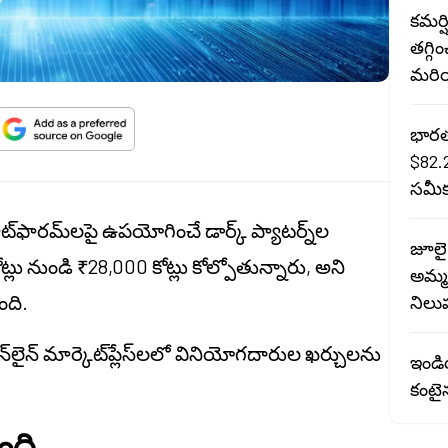
కమర్
తగ్గి
మరియ
భారత 
$82.
సమీక
ట్‌ఫారమ్‌లపై ఉపయోగించే డార్క్ ప్యాటర్న్‌ల
జూలై
ు నుండి ₹28,000 కోట్లు కోల్పోతున్నారు, అని
అమ్మక
ంది.
నిలు
‌లైన్ మార్కెట్‌ప్లేస్‌లలో వినియోగదారుల ఖర్చులను
ఇండియ
కంటైన
ంది