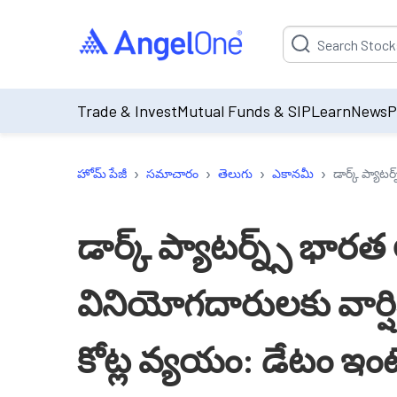
Suggestion will be p
Trade & Invest
Mutual Funds & SIP
Learn
News
P
›
›
›
›
హోమ్ పేజీ
సమాచారం
తెలుగు
ఎకానమీ
డార్క్ ప్యాట
డార్క్ ప్యాటర్న్స్ భారత 
వినియోగదారులకు వార్
కోట్ల వ్యయం: డేటం ఇంటెలి