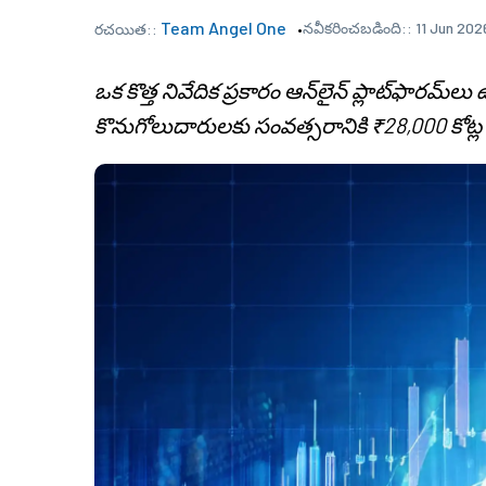
Team Angel One
నవీకరించబడింది::
11 Jun 202
రచయిత::
ఒక కొత్త నివేదిక ప్రకారం ఆన్‌లైన్ ప్లాట్‌ఫారమ్
కొనుగోలుదారులకు సంవత్సరానికి ₹28,000 కోట్ల 