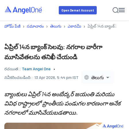
Open Demat Account
›
›
›
›
హోమ్ పేజీ
సమాచారం
తెలుగు
ఎకానమీ
ఏప్రిల్ 14న బ్యాంక్ సెల
ఏప్రిల్ 14న బ్యాంక్ సెలవు: నగరాల వారీగా
మూసివేతలను తనిఖీ చేయండి
రచయిత::
Team Angel One
తెలుగు
నవీకరించబడింది::
13 Apr 2026, 5:44 pm IST
బ్యాంకులు ఏప్రిల్ 14న అంబేద్కర్ జయంతి మరియు
వివిధ రాష్ట్రాలలో ప్రాంతీయ పండుగల కారణంగా అనేక
నగరాలలో మూసివేయబడతాయి.