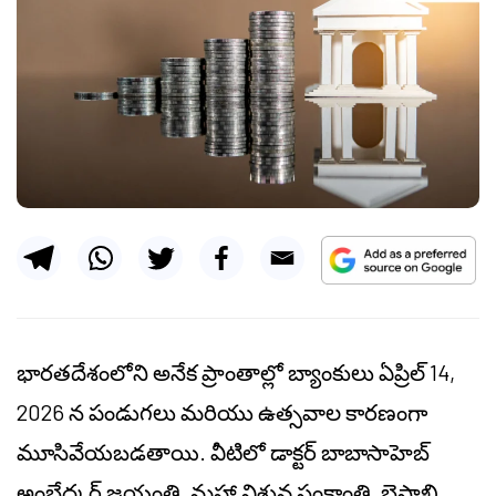
భారతదేశంలోని అనేక ప్రాంతాల్లో బ్యాంకులు ఏప్రిల్ 14,
2026 న పండుగలు మరియు ఉత్సవాల కారణంగా
మూసివేయబడతాయి. వీటిలో డాక్టర్ బాబాసాహెబ్
అంబేద్కర్ జయంతి, మహా విశువ సంక్రాంతి, బైసాఖి,