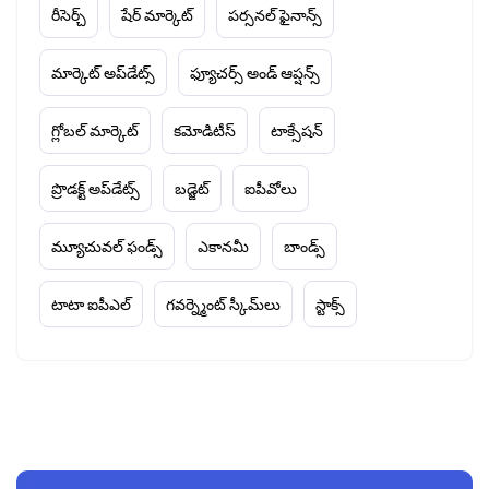
రీసెర్చ్
షేర్ మార్కెట్
పర్సనల్ ఫైనాన్స్
మార్కెట్ అప్‌డేట్స్
ఫ్యూచర్స్ అండ్ ఆప్షన్స్
గ్లోబల్ మార్కెట్
కమోడిటీస్
టాక్సేషన్
ప్రొడక్ట్ అప్‌డేట్స్
బడ్జెట్
ఐపీవోలు
మ్యూచువల్ ఫండ్స్
ఎకానమీ
బాండ్స్
టాటా ఐపీఎల్
గవర్న్మెంట్ స్కీమ్‌లు
స్టాక్స్