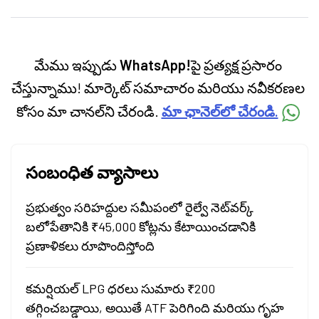
personal finance, commodities and related
categories.
మేము ఇప్పుడు
WhatsApp!
పై ప్రత్యక్ష ప్రసారం
చేస్తున్నాము! మార్కెట్ సమాచారం మరియు నవీకరణల
కోసం మా చానల్‌ని చేరండి.
మా ఛానెల్‌లో చేరండి.
సంబంధిత వ్యాసాలు
ప్రభుత్వం సరిహద్దుల సమీపంలో రైల్వే నెట్‌వర్క్
బలోపేతానికి ₹45,000 కోట్లను కేటాయించడానికి
ప్రణాళికలు రూపొందిస్తోంది
కమర్షియల్ LPG ధరలు సుమారు ₹200
తగ్గించబడ్డాయి, అయితే ATF పెరిగింది మరియు గృహ