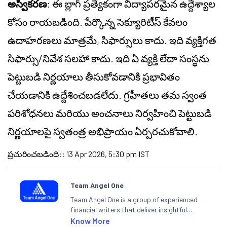
అస్వీకరణ
: ఈ బ్లాగ్ ప్రత్యేకంగా విద్యాపరమైన ఉద్దేశ్యాల
కోసం రాయబడింది. పేర్కొన్న సెక్యూరిటీస్ కేవలం
ఉదాహరణలు మాత్రమే, సిఫార్సులు కాదు. ఇది వ్యక్తిగత
సిఫార్సు/నివేశ సలహా కాదు. ఇది ఏ వ్యక్తి లేదా సంస్థను
పెట్టుబడి నిర్ణయాలు తీసుకోవడానికి ప్రభావితం
చేయడానికి ఉద్దేశించబడలేదు. గ్రహీతలు తమ స్వంత
పరిశోధనలు మరియు అంచనాలు నిర్వహించి పెట్టుబడి
నిర్ణయాలపై స్వతంత్ర అభిప్రాయం ఏర్పరచుకోవాలి.
ప్రచురించబడింది:
:
13 Apr 2026, 5:30 pm IST
Team Angel One
Team Angel One is a group of experienced
financial writers that deliver insightful
articles on the stock market, IPO, economy,
Know More