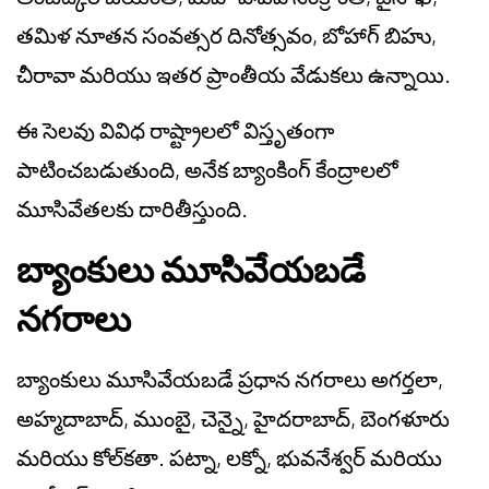
తమిళ నూతన సంవత్సర దినోత్సవం, బోహాగ్ బిహు,
చీరావా మరియు ఇతర ప్రాంతీయ వేడుకలు ఉన్నాయి.
ఈ సెలవు వివిధ రాష్ట్రాలలో విస్తృతంగా
పాటించబడుతుంది, అనేక బ్యాంకింగ్ కేంద్రాలలో
మూసివేతలకు దారితీస్తుంది.
బ్యాంకులు మూసివేయబడే
నగరాలు
బ్యాంకులు మూసివేయబడే ప్రధాన నగరాలు అగర్తలా,
అహ్మదాబాద్, ముంబై, చెన్నై, హైదరాబాద్, బెంగళూరు
మరియు కోల్‌కతా. పట్నా, లక్నో, భువనేశ్వర్ మరియు