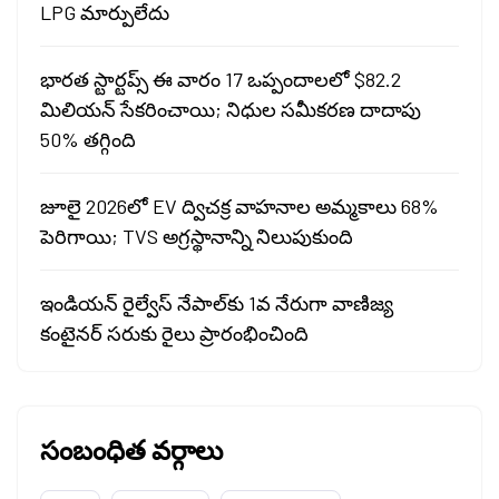
LPG మార్పులేదు
భారత స్టార్టప్స్ ఈ వారం 17 ఒప్పందాలలో $82.2
మిలియన్ సేకరించాయి; నిధుల సమీకరణ దాదాపు
50% తగ్గింది
జూలై 2026లో EV ద్విచక్ర వాహనాల అమ్మకాలు 68%
పెరిగాయి; TVS అగ్రస్థానాన్ని నిలుపుకుంది
ఇండియన్ రైల్వేస్ నేపాల్‌కు 1వ నేరుగా వాణిజ్య
కంటైనర్ సరుకు రైలు ప్రారంభించింది
సంబంధిత వర్గాలు