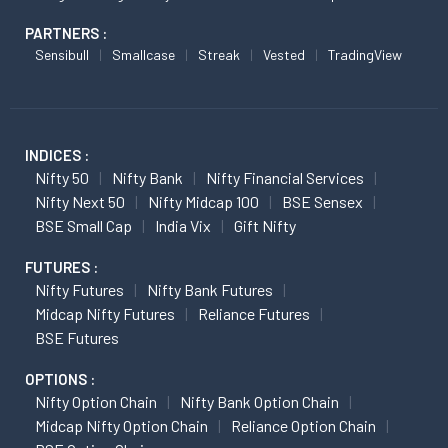
PARTNERS :
Sensibull
Smallcase
Streak
Vested
TradingView
INDICES :
Nifty 50
Nifty Bank
Nifty Financial Services
Nifty Next 50
Nifty Midcap 100
BSE Sensex
BSE Small Cap
India Vix
Gift Nifty
FUTURES :
Nifty Futures
Nifty Bank Futures
Midcap Nifty Futures
Reliance Futures
BSE Futures
OPTIONS :
Nifty Option Chain
Nifty Bank Option Chain
Midcap Nifty Option Chain
Reliance Option Chain