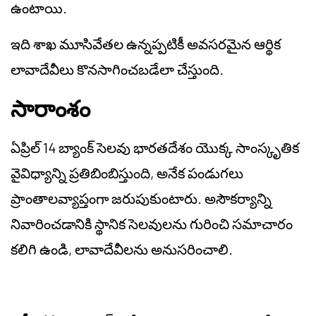
ఉంటాయి.
ఇది శాఖ మూసివేతల ఉన్నప్పటికీ అవసరమైన ఆర్థిక
లావాదేవీలు కొనసాగించబడేలా చేస్తుంది.
సారాంశం
ఏప్రిల్ 14 బ్యాంక్ సెలవు భారతదేశం యొక్క సాంస్కృతిక
వైవిధ్యాన్ని ప్రతిబింబిస్తుంది, అనేక పండుగలు
ప్రాంతాలవ్యాప్తంగా జరుపుకుంటారు. అసౌకర్యాన్ని
నివారించడానికి స్థానిక సెలవులను గురించి సమాచారం
కలిగి ఉండి, లావాదేవీలను అనుసరించాలి.