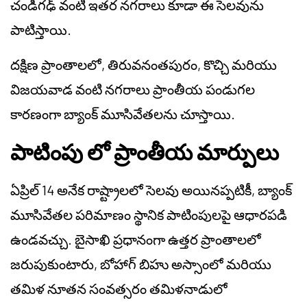
చండీగఢ్ వంటి ఇతర నగరాలు కూడా ఈ సెలవును
పాటిస్తాయి.
దక్షిణ ప్రాంతాలలో, తిరువనంతపురం, కొచ్చి మరియు
విజయవాడ వంటి నగరాలు ప్రాంతీయ పండుగల
కారణంగా బ్యాంక్ మూసివేతలను చూస్తాయి.
పాటింపు లో ప్రాంతీయ మార్పులు
ఏప్రిల్ 14 అనేక రాష్ట్రాలలో సెలవు అయినప్పటికీ, బ్యాంక్
మూసివేతల పరిమాణం స్థానిక పాటింపులపై ఆధారపడి
ఉండవచ్చు. బైసాఖి ప్రధానంగా ఉత్తర ప్రాంతాలలో
జరుపుకుంటారు, బోహాగ్ బిహు అస్సాంలో మరియు
తమిళ నూతన సంవత్సరం తమిళనాడులో