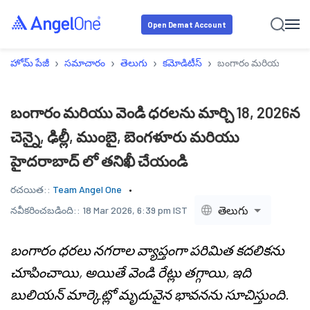
Open Demat Account
›
›
›
›
హోమ్ పేజీ
సమాచారం
తెలుగు
కమోడిటీస్
బంగారం మరియు వెండి ధర
బంగారం మరియు వెండి ధరలను మార్చి 18, 2026న
చెన్నై, ఢిల్లీ, ముంబై, బెంగళూరు మరియు
హైదరాబాద్ లో తనిఖీ చేయండి
రచయిత::
Team Angel One
తెలుగు
నవీకరించబడింది::
18 Mar 2026, 6:39 pm IST
బంగారం ధరలు నగరాల వ్యాప్తంగా పరిమిత కదలికను
చూపించాయి, అయితే వెండి రేట్లు తగ్గాయి, ఇది
బులియన్ మార్కెట్లో మృదువైన భావనను సూచిస్తుంది.