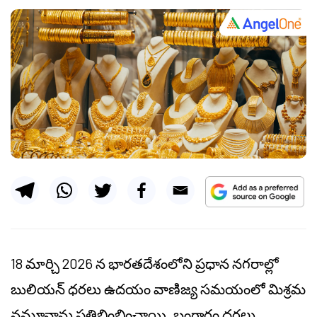
18 మార్చి 2026 న భారతదేశంలోని ప్రధాన నగరాల్లో
బులియన్ ధరలు ఉదయం వాణిజ్య సమయంలో మిశ్రమ
నమూనాను ప్రతిబింబించాయి. బంగారం ధరలు