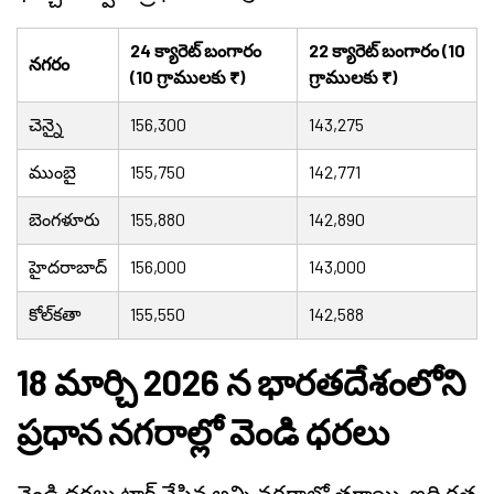
24 క్యారెట్ బంగారం
22 క్యారెట్ బంగారం (10
నగరం
(10 గ్రాములకు ₹)
గ్రాములకు ₹)
చెన్నై
156,300
143,275
ముంబై
155,750
142,771
బెంగళూరు
155,880
142,890
హైదరాబాద్
156,000
143,000
కోల్‌కతా
155,550
142,588
18 మార్చి 2026 న భారతదేశంలోని
ప్రధాన నగరాల్లో వెండి ధరలు
వెండి ధరలు ట్రాక్ చేసిన అన్ని నగరాల్లో తగ్గాయి, ఇది గత