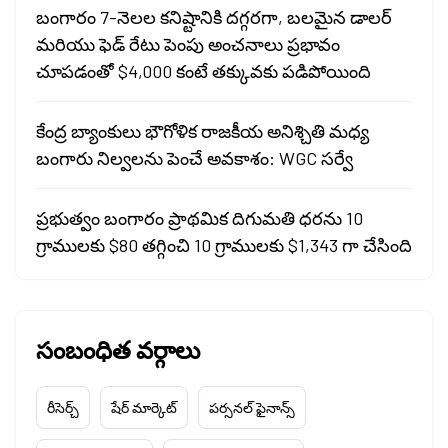
బంగారం 7-నెలల కనిష్టానికి దగ్గరగా, బలమైన డాలర్
మరియు ఫెడ్ రేటు పెంపు అంచనాలు ప్రభావం
చూపడంతో $4,000 కంటే తక్కువకు పడిపోయింది
కేంద్ర బ్యాంకులు భౌగోళిక రాజకీయ అనిశ్చితి మధ్య
బంగారు నిల్వలను పెంచే అవకాశం: WGC సర్వే
ప్రభుత్వం బంగారం ప్రాథమిక దిగుమతి ధరను 10
గ్రాములకు $80 తగ్గించి 10 గ్రాములకు $1,343 గా చేసింది
సంబంధిత వర్గాలు
రీసెర్చ్
షేర్ మార్కెట్
పర్సనల్ ఫైనాన్స్