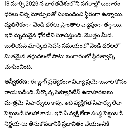
18 మార్చి 2026 న భారతదేశంలోని నగరాల్లో బంగారం
ధరలు చిన్న మార్పులతో సంబంధించి స్థిరంగా ఉన్నాయి.
వ్యతిరేకంగా, వెండి ధరలు ప్రాంతాల వ్యాప్తంగా తగ్గాయి,
ఇది మృదువైన ధోరణిని సూచిస్తుంది. మొత్తం మీద,
బులియన్ మార్కెట్ సెషన్ సమయంలో వెండి ధరలలో
మితమైన తగ్గుదలతో పాటు బంగారంలో స్థిరత్వాన్ని
చూపించింది.
అస్వీకరణ:
ఈ బ్లాగ్ ప్రత్యేకంగా విద్యా ప్రయోజనాల కోసం
రాయబడింది. పేర్కొన్న సెక్యూరిటీస్ ఉదాహరణలు
మాత్రమే, సిఫార్సులు కావు. ఇది వ్యక్తిగత సిఫార్సు లేదా
పెట్టుబడి సలహా కాదు. ఇది ఏ వ్యక్తి లేదా సంస్థ పెట్టుబడి
నిర్ణయాలు తీసుకోవడానికి ప్రభావితం చేయడానికి