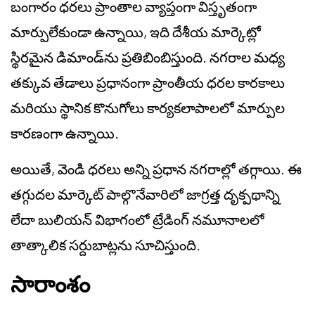
బంగారం ధరలు ప్రాంతాల వ్యాప్తంగా విస్తృతంగా
మార్పులేకుండా ఉన్నాయి, ఇది దేశీయ మార్కెట్లో
స్థిరమైన డిమాండ్‌ను ప్రతిబింబిస్తుంది. నగరాల మధ్య
తక్కువ తేడాలు ప్రధానంగా ప్రాంతీయ ధరల కారకాలు
మరియు స్థానిక కొనుగోలు కార్యకలాపాలలో మార్పుల
కారణంగా ఉన్నాయి.
అయితే, వెండి ధరలు అన్ని ప్రధాన నగరాల్లో తగ్గాయి. ఈ
తగ్గుదల మార్కెట్ పాల్గొనేవారిలో జాగ్రత్త దృక్పథాన్ని
లేదా బులియన్ విభాగంలో ట్రేడింగ్ నమూనాలలో
తాత్కాలిక సర్దుబాట్లను సూచిస్తుంది.
సారాంశం