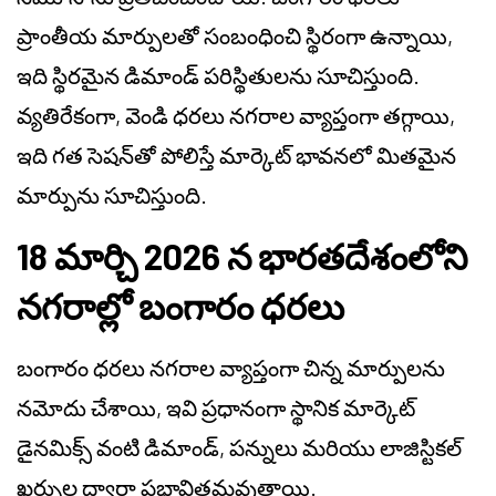
ప్రాంతీయ మార్పులతో సంబంధించి స్థిరంగా ఉన్నాయి,
ఇది స్థిరమైన డిమాండ్ పరిస్థితులను సూచిస్తుంది.
వ్యతిరేకంగా, వెండి ధరలు నగరాల వ్యాప్తంగా తగ్గాయి,
ఇది గత సెషన్‌తో పోలిస్తే మార్కెట్ భావనలో మితమైన
మార్పును సూచిస్తుంది.
18 మార్చి 2026 న భారతదేశంలోని
నగరాల్లో బంగారం ధరలు
బంగారం ధరలు నగరాల వ్యాప్తంగా చిన్న మార్పులను
నమోదు చేశాయి, ఇవి ప్రధానంగా స్థానిక మార్కెట్
డైనమిక్స్ వంటి డిమాండ్, పన్నులు మరియు లాజిస్టికల్
ఖర్చుల ద్వారా ప్రభావితమవుతాయి.