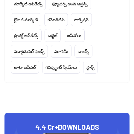
మార్కెట్ అప్‌డేట్స్
ఫ్యూచర్స్ అండ్ ఆప్షన్స్
గ్లోబల్ మార్కెట్
కమోడిటీస్
టాక్సేషన్
ప్రొడక్ట్ అప్‌డేట్స్
బడ్జెట్
ఐపీవోలు
మ్యూచువల్ ఫండ్స్
ఎకానమీ
బాండ్స్
టాటా ఐపీఎల్
గవర్న్మెంట్ స్కీమ్‌లు
స్టాక్స్
4.4 Cr+
DOWNLOADS