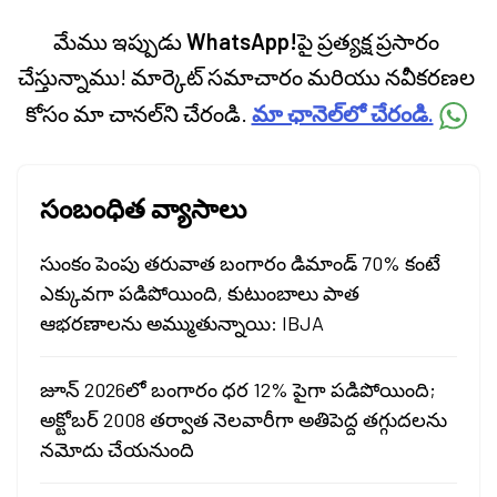
మేము ఇప్పుడు
WhatsApp!
పై ప్రత్యక్ష ప్రసారం
చేస్తున్నాము! మార్కెట్ సమాచారం మరియు నవీకరణల
కోసం మా చానల్‌ని చేరండి.
మా ఛానెల్‌లో చేరండి.
సంబంధిత వ్యాసాలు
సుంకం పెంపు తరువాత బంగారం డిమాండ్ 70% కంటే
ఎక్కువగా పడిపోయింది, కుటుంబాలు పాత
ఆభరణాలను అమ్ముతున్నాయి: IBJA
జూన్ 2026లో బంగారం ధర 12% పైగా పడిపోయింది;
అక్టోబర్ 2008 తర్వాత నెలవారీగా అతిపెద్ద తగ్గుదలను
నమోదు చేయనుంది