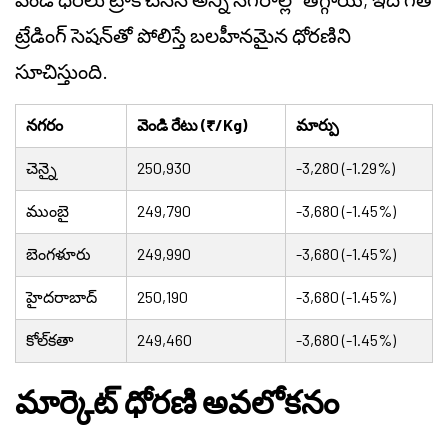
ట్రేడింగ్ సెషన్‌తో పోలిస్తే బలహీనమైన ధోరణిని
సూచిస్తుంది.
నగరం
వెండి రేటు (₹/Kg)
మార్పు
చెన్నై
250,930
-3,280 (-1.29%)
ముంబై
249,790
-3,680 (-1.45%)
బెంగళూరు
249,990
-3,680 (-1.45%)
హైదరాబాద్
250,190
-3,680 (-1.45%)
కోల్‌కతా
249,460
-3,680 (-1.45%)
మార్కెట్ ధోరణి అవలోకనం