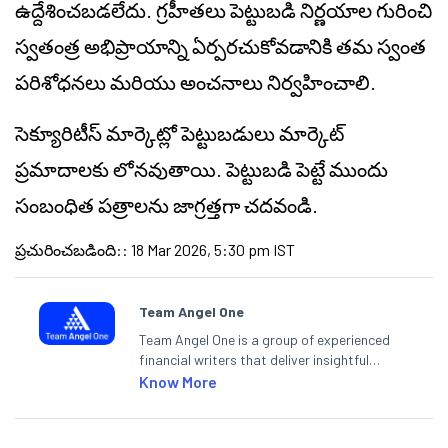
ఉద్దేశించబడలేదు. గ్రహీతలు పెట్టుబడి నిర్ణయాల గురించి
స్వతంత్ర అభిప్రాయాన్ని ఏర్పరచుకోవడానికి తమ స్వంత
పరిశోధనలు మరియు అంచనాలు నిర్వహించాలి.
సెక్యూరిటీస్ మార్కెట్లో పెట్టుబడులు మార్కెట్
ప్రమాదాలకు లోనవుతాయి. పెట్టుబడి పెట్టే ముందు
సంబంధిత పత్రాలను జాగ్రత్తగా చదవండి.
ప్రచురించబడింది:
:
18 Mar 2026, 5:30 pm IST
Team Angel One
Team Angel One is a group of experienced
financial writers that deliver insightful
articles on the stock market, IPO, economy,
Know More
personal finance, commodities and related
categories.