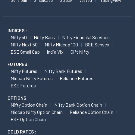
Sensibull
Smallcase
Streak
Vested
TradingView
INDICES :
Nifty 50
Nifty Bank
Nifty Financial Services
Nifty Next 50
Nifty Midcap 100
BSE Sensex
BSE Small Cap
India Vix
Gift Nifty
FUTURES :
Nifty Futures
Nifty Bank Futures
Midcap Nifty Futures
Reliance Futures
BSE Futures
OPTIONS :
Nifty Option Chain
Nifty Bank Option Chain
Midcap Nifty Option Chain
Reliance Option Chain
BSE Option Chain
GOLD RATES :