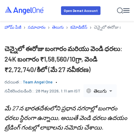
Open Demat Account
›
›
›
›
హోమ్ పేజీ
సమాచారం
తెలుగు
కమోడిటీస్
చెన్నైలో ఈరోజు బంగారం
చెన్నైలో ఈరోజు బంగారం మరియు వెండి ధరలు:
24K బంగారం ₹1,58,560/10గ్రా, వెండి
₹2,72,740/కిలో (మే 27 నవీకరణ)
రచయిత::
Team Angel One
తెలుగు
నవీకరించబడింది::
28 May 2026, 1:11 am IST
మే 27 న భారతదేశంలోని ప్రధాన నగరాల్లో బంగారం
ధరలు స్థిరంగా ఉన్నాయి, అయితే వెండి ధరలు ఉదయం
ట్రేడింగ్ గంటల్లో లాభాలను నమోదు చేశాయి.