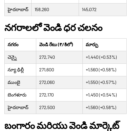
హైదరాబాద్
158,260
145,072
నగరాలలో వెండి ధర చలనం
నగరం
వెండి రేటు (₹/కిలో)
మార్పు
చెన్నై
272,740
+1,440 (+0.53%)
న్యూ ఢిల్లీ
271,600
+1,560 (+0.58%)
ముంబై
272,060
+1,550 (+0.57%)
బెంగళూరు
272,170
+1,450 (+0.54%)
హైదరాబాద్
272,500
+1,560 (+0.58%)
బంగారం మరియు వెండి మార్కెట్