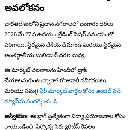
అవలోకనం
భారతదేశంలోని ప్రధాన నగరాలలో బంగారం ధరలు
2026 మే 27 న ఉదయం ట్రేడింగ్ సెషన్ సమయంలో
పెరిగాయి, స్థిరమైన దేశీయ డిమాండ్ మరియు స్థిరమైన
అంతర్జాతీయ బులియన్ ధరల మధ్య.
ఈ మార్కెట్ చలనాలను హిందీలో ట్రాక్
చేయాలనుకుంటున్నారా? రోజువారీ నవీకరణలు
మరియు సమగ్ర
షేర్ మార్కెట్ వార్తల కోసం ఆంజెల్ వన్
న్యూస్‌ను సందర్శించండి
.
అస్వీకరణ:
ఈ బ్లాగ్ ప్రత్యేకంగా విద్యా ప్రయోజనాల కోసం
రాయబడింది. పేర్కొన్న సెక్యూరిటీస్ కేవలం