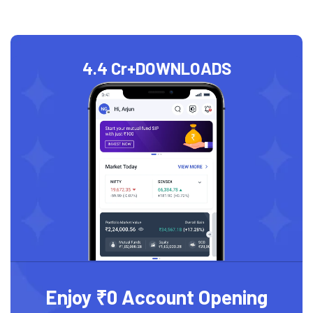
4.4 Cr+
DOWNLOADS
Enjoy ₹0 Account Opening