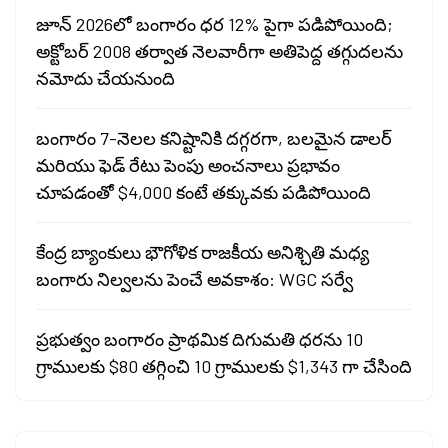
జూన్ 2026లో బంగారం ధర 12% పైగా పడిపోయింది;
అక్టోబర్ 2008 తర్వాత నెలవారీగా అతిపెద్ద తగ్గుదలను
నమోదు చేయనుంది
బంగారం 7-నెలల కనిష్టానికి దగ్గరగా, బలమైన డాలర్
మరియు ఫెడ్ రేటు పెంపు అంచనాలు ప్రభావం
చూపడంతో $4,000 కంటే తక్కువకు పడిపోయింది
కేంద్ర బ్యాంకులు భౌగోళిక రాజకీయ అనిశ్చితి మధ్య
బంగారు నిల్వలను పెంచే అవకాశం: WGC సర్వే
ప్రభుత్వం బంగారం ప్రాథమిక దిగుమతి ధరను 10
గ్రాములకు $80 తగ్గించి 10 గ్రాములకు $1,343 గా చేసింది