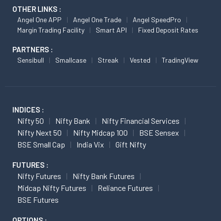
OTHER LINKS :
Angel One APP
Angel One Trade
Angel SpeedPro
Margin Trading Facility
Smart API
Fixed Deposit Rates
PARTNERS :
Sensibull
Smallcase
Streak
Vested
TradingView
INDICES :
Nifty 50
Nifty Bank
Nifty Financial Services
Nifty Next 50
Nifty Midcap 100
BSE Sensex
BSE Small Cap
India Vix
Gift Nifty
FUTURES :
Nifty Futures
Nifty Bank Futures
Midcap Nifty Futures
Reliance Futures
BSE Futures
OPTIONS :