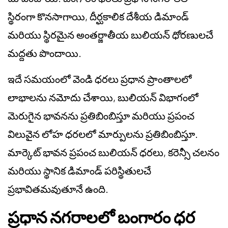
స్థిరంగా కొనసాగాయి, దీర్ఘకాలిక దేశీయ డిమాండ్
మరియు స్థిరమైన అంతర్జాతీయ బులియన్ ధోరణులచే
మద్దతు పొందాయి.
ఇదే సమయంలో వెండి ధరలు ప్రధాన ప్రాంతాలలో
లాభాలను నమోదు చేశాయి, బులియన్ విభాగంలో
మెరుగైన భావనను ప్రతిబింబిస్తూ మరియు ప్రపంచ
విలువైన లోహ ధరలలో మార్పులను ప్రతిబింబిస్తూ.
మార్కెట్ భావన ప్రపంచ బులియన్ ధరలు, కరెన్సీ చలనం
మరియు స్థానిక డిమాండ్ పరిస్థితులచే
ప్రభావితమవుతూనే ఉంది.
ప్రధాన నగరాలలో బంగారం ధర