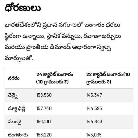
ధోరణులు
భారతదేశంలోని ప్రధాన నగరాలలో బంగారం ధరలు
స్థిరంగా ఉన్నాయి, స్థానిక పన్నులు, రవాణా ఖర్చులు
మరియు ప్రాంతీయ డిమాండ్ ఆధారంగా స్వల్ప
మార్పులతో.
24 క్యారెట్ బంగారం
22 క్యారెట్ బంగారం (10
నగరం
(10 గ్రాములకు ₹)
గ్రాములకు ₹)
చెన్నై
158,560
145,347
న్యూ ఢిల్లీ
157,740
144,595
ముంబై
158,010
144,843
బెంగళూరు
158,220
145,035