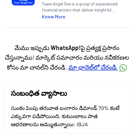
Team Angel One is a group of experienced
financial writers that deliver insightful
articles on the stock market, IPO, economy,
Know More
personal finance, commodities and related
categories.
మేము ఇప్పుడు
WhatsApp!
పై ప్రత్యక్ష ప్రసారం
చేస్తున్నాము! మార్కెట్ సమాచారం మరియు నవీకరణల
కోసం మా చానల్‌ని చేరండి.
మా ఛానెల్‌లో చేరండి.
సంబంధిత వ్యాసాలు
సుంకం పెంపు తరువాత బంగారం డిమాండ్ 70% కంటే
ఎక్కువగా పడిపోయింది, కుటుంబాలు పాత
ఆభరణాలను అమ్ముతున్నాయి: IBJA