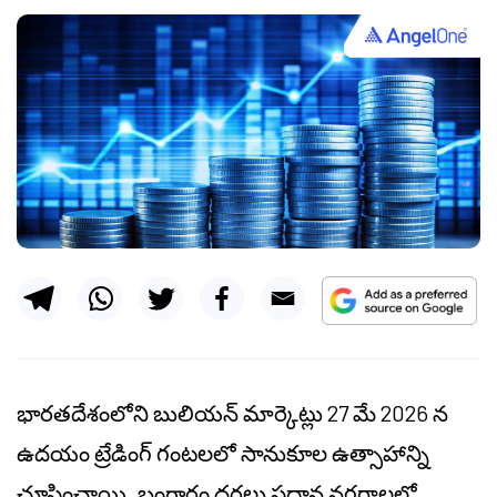
భారతదేశంలోని బులియన్ మార్కెట్లు 27 మే 2026 న
ఉదయం ట్రేడింగ్ గంటలలో సానుకూల ఉత్సాహాన్ని
చూపించాయి. బంగారం ధరలు ప్రధాన నగరాలలో