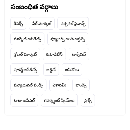
సంబంధిత వర్గాలు
రీసెర్చ్
షేర్ మార్కెట్
పర్సనల్ ఫైనాన్స్
మార్కెట్ అప్‌డేట్స్
ఫ్యూచర్స్ అండ్ ఆప్షన్స్
గ్లోబల్ మార్కెట్
కమోడిటీస్
టాక్సేషన్
ప్రొడక్ట్ అప్‌డేట్స్
బడ్జెట్
ఐపీవోలు
మ్యూచువల్ ఫండ్స్
ఎకానమీ
బాండ్స్
టాటా ఐపీఎల్
గవర్న్మెంట్ స్కీమ్‌లు
స్టాక్స్