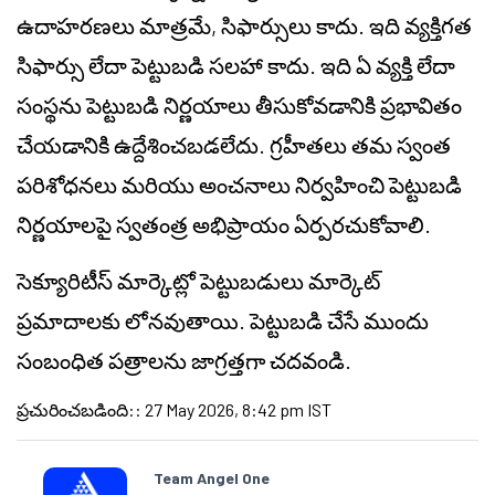
ఉదాహరణలు మాత్రమే, సిఫార్సులు కాదు. ఇది వ్యక్తిగత
సిఫార్సు లేదా పెట్టుబడి సలహా కాదు. ఇది ఏ వ్యక్తి లేదా
సంస్థను పెట్టుబడి నిర్ణయాలు తీసుకోవడానికి ప్రభావితం
చేయడానికి ఉద్దేశించబడలేదు. గ్రహీతలు తమ స్వంత
పరిశోధనలు మరియు అంచనాలు నిర్వహించి పెట్టుబడి
నిర్ణయాలపై స్వతంత్ర అభిప్రాయం ఏర్పరచుకోవాలి.
సెక్యూరిటీస్ మార్కెట్లో పెట్టుబడులు మార్కెట్
ప్రమాదాలకు లోనవుతాయి. పెట్టుబడి చేసే ముందు
సంబంధిత పత్రాలను జాగ్రత్తగా చదవండి.
ప్రచురించబడింది:
:
27 May 2026, 8:42 pm IST
Team Angel One