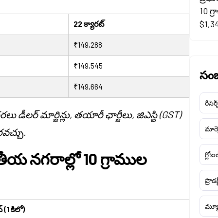
10 గ్
$1,34
22 క్యారట్
₹149,288
₹149,545
సంబ
₹149,664
రీసెర్
ీలర్ మార్జిన్లు, తయారీ ఛార్జీలు, జిఎస్టి (GST)
మార్క
వచ్చు.
తీయ నగరాల్లో 10 గ్రాముల
గ్లోబ
ప్రొడక
మ్యూ
 (1 కిలో)