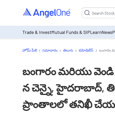
Suggestion will be p
Trade & Invest
Mutual Funds & SIP
Learn
News
P
›
›
›
›
హోమ్ పేజీ
సమాచారం
తెలుగు
కమోడిటీస్
బంగారం మర
బంగారం మరియు వెండి 
న చెన్నై, హైదరాబాద్,
ప్రాంతాలలో తనిఖీ చేయ