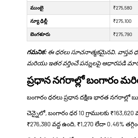
ముంబై
₹275,580
న్యూ ఢిల్లీ
₹275,100
బెంగళూరు
₹275,790
గమనిక:
ఈ ధరలు సూచనాత్మకమైనవి. వాస్తవ ధరలు డ
మరియు ఇతర వర్తించే పన్నులపై ఆధారపడి మార
ప్రధాన నగరాల్లో బంగారం మరియ
బంగారం ధరలు ప్రధాన దక్షిణ భారత నగరాల్లో బు
చెన్నైలో, బంగారం ధర 10 గ్రాములకు ₹163,620 వద
₹276,380 వద్ద ఉంది, ₹1,270 లేదా 0.46% తగ్గిం