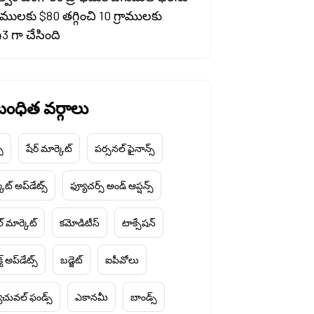
రాములకు $80 తగ్గించి 10 గ్రాములకు
3 గా చేసింది
ంధిత వర్గాలు
చ్
షేర్ మార్కెట్
పర్సనల్ ఫైనాన్స్
ెట్ అప్‌డేట్స్
ఫ్యూచర్స్ అండ్ ఆప్షన్స్
ల్ మార్కెట్
కమోడిటీస్
టాక్సేషన్
్ట్ అప్‌డేట్స్
బడ్జెట్
ఐపీవోలు
చువల్ ఫండ్స్
ఎకానమీ
బాండ్స్