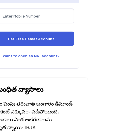
Want to open an NRI account?
ంధిత వ్యాసాలు
ం పెంపు తరువాత బంగారం డిమాండ్
కంటే ఎక్కువగా పడిపోయింది,
ుంబాలు పాత ఆభరణాలను
ుతున్నాయి: IBJA