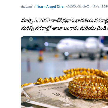
Team Angel One
నవీకరించబడింది::
11 Mar 202
రచయిత::
మార్చి 11, 2026 నాటికి ప్రధాన భారతీయ నగరాల
మరిన్ని నగరాల్లో తాజా బంగారం మరియు వెండ