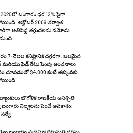
 2026లో బంగారం ధర 12% పైగా
ోయింది; అక్టోబర్ 2008 తర్వాత
ారీగా అతిపెద్ద తగ్గుదలను నమోదు
నుంది
రం 7-నెలల కనిష్టానికి దగ్గరగా, బలమైన
్ మరియు ఫెడ్ రేటు పెంపు అంచనాలు
ావం చూపడంతో $4,000 కంటే తక్కువకు
ోయింది
ర బ్యాంకులు భౌగోళిక రాజకీయ అనిశ్చితి
 బంగారు నిల్వలను పెంచే అవకాశం:
సర్వే
ుత్వం బంగారం ప్రాథమిక దిగుమతి ధరను