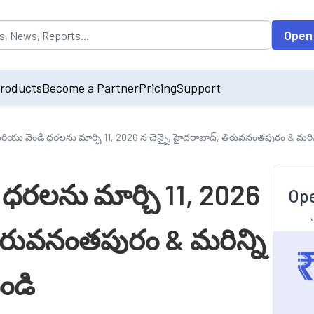
opulated by default on accessing the input field. On entering data int
Open
roducts
Become a Partner
Pricing
Support
ియు వెండి ధరలను మార్చి 11, 2026 న చెన్నై, హైదరాబాద్, తిరువనంతపురం & మరిన్
ధరలను మార్చి 11, 2026
Ope
 తిరువనంతపురం & మరిన్ని
ండి