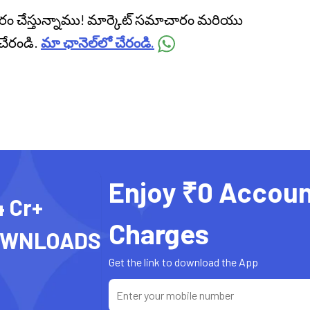
ప్రసారం చేస్తున్నాము! మార్కెట్ సమాచారం మరియు
చేరండి.
మా ఛానెల్‌లో చేరండి.
Enjoy ₹0 Accoun
4 Cr+
Charges
OWNLOADS
Get the link to download the App