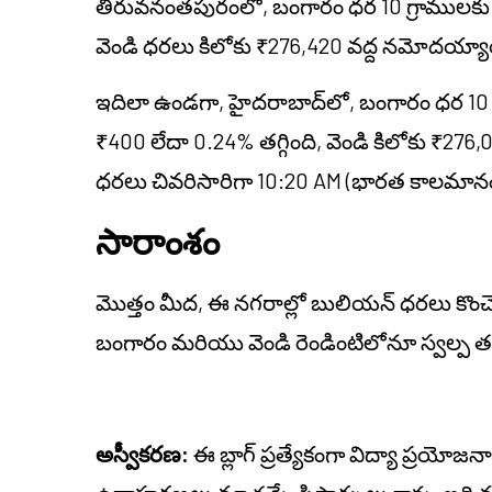
తిరువనంతపురంలో, బంగారం ధర 10 గ్రాములకు ₹1
వెండి ధరలు కిలోకు ₹276,420 వద్ద నమోదయ్యాయి
ఇదిలా ఉండగా, హైదరాబాద్‌లో, బంగారం ధర 10 గ
₹400 లేదా 0.24% తగ్గింది, వెండి కిలోకు ₹276,01
ధరలు చివరిసారిగా 10:20 AM (భారత కాలమానం)
సారాంశం
మొత్తం మీద, ఈ నగరాల్లో బులియన్ ధరలు కొంచ
బంగారం మరియు వెండి రెండింటిలోనూ స్వల్ప తగ్గు
అస్వీకరణ:
ఈ బ్లాగ్ ప్రత్యేకంగా విద్యా ప్రయోజ