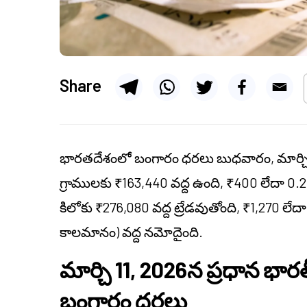
Share
భారతదేశంలో బంగారం ధరలు బుధవారం, మార్చి 1
గ్రాములకు ₹163,440 వద్ద ఉంది, ₹400 లేదా 0.
కిలోకు ₹276,080 వద్ద ట్రేడవుతోంది, ₹1,270 ల
కాలమానం) వద్ద నమోదైంది.
మార్చి 11, 2026న ప్రధాన భార
బంగారం ధరలు