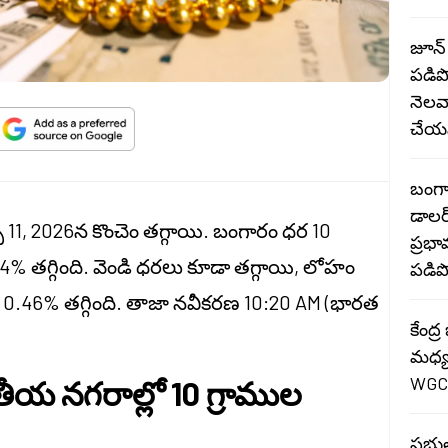
జూన్
పడిప
నెలవ
చేయ
బంగా
డాలర
1, 2026న కొంచెం తగ్గాయి. బంగారం ధర 10
ప్రభ
24% తగ్గింది. వెండి ధరలు కూడా తగ్గాయి, లోహం
పడిప
ేదా 0.46% తగ్గింది. తాజా నవీకరణ 10:20 AM (భారత
కేంద్
మధ్య
WGC 
తీయ నగరాల్లో 10 గ్రాముల
ప్రభ