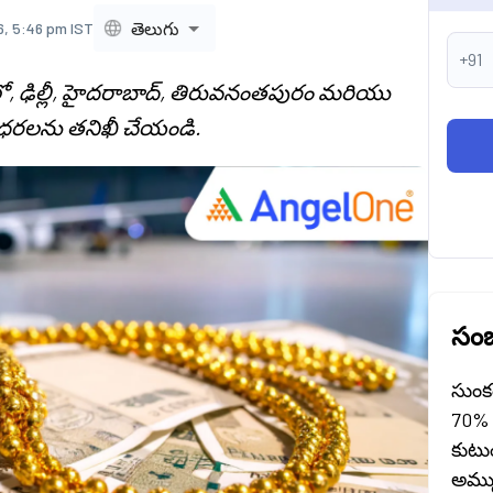
తెలుగు
6, 5:46 pm IST
+91
్లో, ఢిల్లీ, హైదరాబాద్, తిరువనంతపురం మరియు
ి ధరలను తనిఖీ చేయండి.
సంబ
సుంక
70% 
కుట
అమ్మ