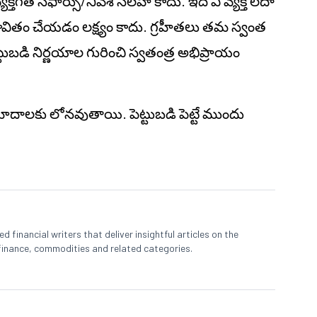
తిగత సిఫార్సు/నివేశ సలహా కాదు. ఇది ఏ వ్యక్తి లేదా
్రభావితం చేయడం లక్ష్యం కాదు. గ్రహీతలు తమ స్వంత
బడి నిర్ణయాల గురించి స్వతంత్ర అభిప్రాయం
ప్రమాదాలకు లోనవుతాయి. పెట్టుబడి పెట్టే ముందు
 financial writers that deliver insightful articles on the
finance, commodities and related categories.