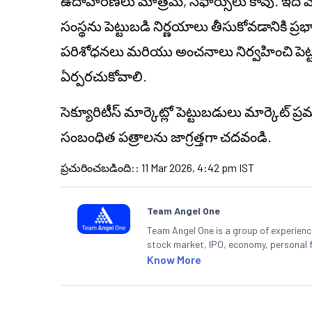
ఉదాహరణలు మాత్రమే, సిఫార్సులు కావు. ఇది వ్యక్
సంస్థను పెట్టుబడి నిర్ణయాలు తీసుకోవడానికి ప
పరిశోధనలు మరియు అంచనాలు నిర్వహించి పెట్టు
ఏర్పరచుకోవాలి.
సెక్యూరిటీస్ మార్కెట్లో పెట్టుబడులు మార్కెట్ 
సంబంధిత పత్రాలను జాగ్రత్తగా చదవండి.
ప్రచురించబడింది:
:
11 Mar 2026, 4:42 pm IST
Team Angel One
Team Angel One is a group of experienced
stock market, IPO, economy, personal 
Know More