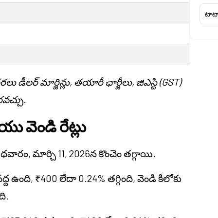
టాటా
ీలర్ మార్జిన్లు, తయారీ ఛార్జీలు, జిఎస్టి (GST)
వచ్చు.
ు వెండి రేట్లు
ధవారం, మార్చి 11, 2026న కొంచెం తగ్గాయి.
్ద ఉంది, ₹400 లేదా 0.24% తగ్గింది, వెండి కిలోకు
ది.