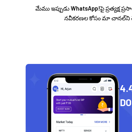
మేము ఇప్పుడు
WhatsApp!
పై ప్రత్యక్ష 
నవీకరణల కోసం మా చానల్‌ని 
4.
D