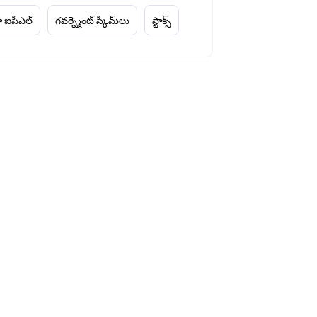
 ఐపీఎల్
గవర్న్మెంట్ స్కీమ్‌లు
స్టాక్స్