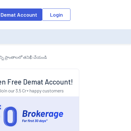
o the input field, the suggestion list will be updated as per the keyw
 Demat Account
Login
ని ప్రాంతాలలో తనిఖీ చేయండి
n Free Demat Account!
Join our 3.5 Cr+ happy customers