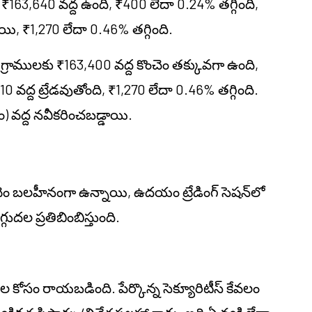
63,640 వద్ద ఉంది, ₹400 లేదా 0.24% తగ్గింది,
, ₹1,270 లేదా 0.46% తగ్గింది.
్రాములకు ₹163,400 వద్ద కొంచెం తక్కువగా ఉంది,
0 వద్ద ట్రేడవుతోంది, ₹1,270 లేదా 0.46% తగ్గింది.
 వద్ద నవీకరించబడ్డాయి.
ెం బలహీనంగా ఉన్నాయి, ఉదయం ట్రేడింగ్ సెషన్‌లో
దల ప్రతిబింబిస్తుంది.
నాల కోసం రాయబడింది. పేర్కొన్న సెక్యూరిటీస్ కేవలం