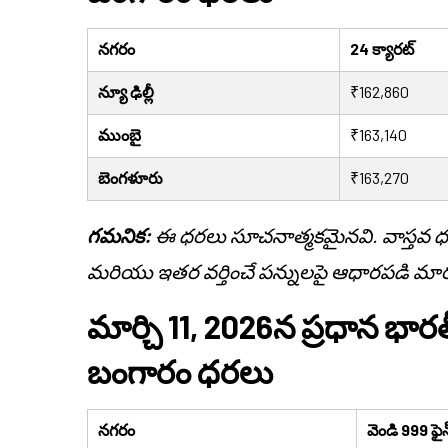
నగరం
24 క్యారట్
న్యూ ఢిల్లీ
₹162,860
ముంబై
₹163,140
బెంగళూరు
₹163,270
గమనిక:
ఈ ధరలు సూచనాత్మకమైనవి. వాస్తవ ధరలు డ
మరియు ఇతర వర్తించే పన్నులపై ఆధారపడి మార
మార్చి 11, 2026న ప్రధాన భార
బంగారం ధరలు
నగరం
వెండి 999 ఫైన్