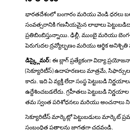
భారతదేశంలో బంగారం మరియు వెండి ధరలు బలమ
సంవత్సరానికి గణనీయమైన లాభాలు పెట్టుబడిదారుల 
ప్రతిబింబిస్తున్నాయి. ఢిల్లీ, ముంబై మరియు బ
పెరుగుదల ద్రవ్యోల్బణం మరియు ఆర్థిక అనిశ్చితి పట
డిస్క్లైమర్:
ఈ బ్లాగ్ ప్రత్యేకంగా విద్యా ప్రయోజ
(సెక్యూరిటీస్) ఉదాహరణలు మాత్రమే, సిఫార్సులు 
కాదు. ఇది ఏ వ్యక్తి లేదా సంస్థ పెట్టుబడి నిర్ణ
ఉద్దేశించబడలేదు. గ్రహీతలు పెట్టుబడి నిర్ణయాల
తమ స్వంత పరిశోధనలు మరియు అంచనాలు నిర
సెక్యూరిటీస్ మార్కెట్లో పెట్టుబడులు మార్కెట్
సంబంధిత పత్రాలను జాగ్రత్తగా చదవండి.