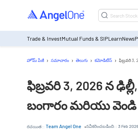
Trade & Invest
Mutual Funds & SIP
Learn
News
P
›
›
›
›
హోమ్ పేజీ
సమాచారం
తెలుగు
కమోడిటీస్
ఫిబ్రవరి 3
ఫిబ్రవరి 3, 2026 న ఢిల్ల
బంగారం మరియు వెండి
Team Angel One
నవీకరించబడింది::
3 Feb 2026
రచయిత::