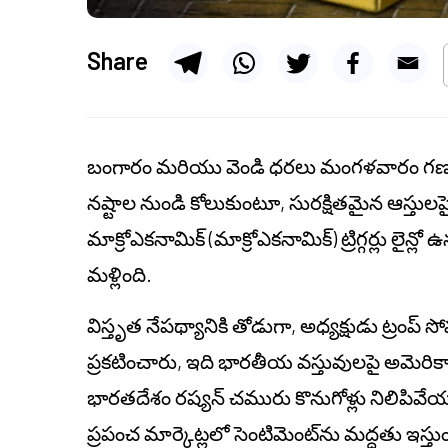
Share
బంగారం మరియు వెండి ధరలు మంగళవారం గణనీ
నష్టాల నుండి కోలుకుంటూ, సురక్షితమైన ఆస్తులపై
మాక్రోఎకనామిక్ (మాక్రోఎకనామిక్) ట్రిగ్గర్లు లైన్లో 
మళ్లింది.
విస్తృత నేపథ్యానికి తోడుగా, అధ్యక్షుడు ట్రంప
ప్రకటించారు, ఇది భారతీయ వస్తువులపై అమెరికా 
భారతదేశం రష్యన్ చమురు కొనుగోళ్లు నిలిపి
ప్రపంచ మార్కెట్లలో సెంటిమెంట్‌ను మద్దతు ఇస్తుం