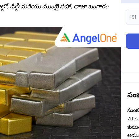
ాల్లో, ఢిల్లీ మరియు ముంబై సహా, తాజా బంగారం
+91
సంబ
సుంక
70% 
కుట
అమ్మ