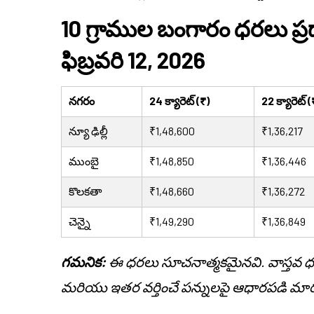
10 గ్రాముల బంగారం ధరలు 
ఫిబ్రవరి 12, 2026
నగరం
24 క్యారెట్ (₹)
22 క్యారెట్ (
న్యూ ఢిల్లీ
₹1,48,600
₹1,36,217
ముంబై
₹1,48,850
₹1,36,446
కొలకతా
₹1,48,660
₹1,36,272
చెన్నై
₹1,49,290
₹1,36,849
గమనిక:
ఈ ధరలు సూచనాత్మకమైనవి. వాస్తవ ధరలు డ
మరియు ఇతర వర్తించే పన్నులపై ఆధారపడి మార