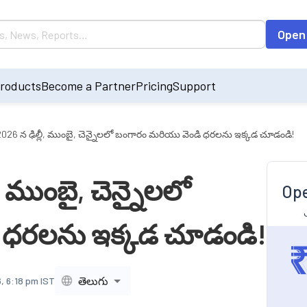
Open
roducts
Become a Partner
Pricing
Support
, 2026 న ఢిల్లీ, ముంబై, చెన్నైలలో బంగారం మరియు వెండి ధరలను ఇక్కడ చూడండి!
ీ, ముంబై, చెన్నైలలో
Ope
 ధరలను ఇక్కడ చూడండి!
తెలుగు
, 6:18 pm IST