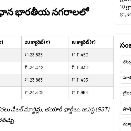
10 గ్
ప్రధాన భారతీయ నగరాలలో
$1,34
₹)
20 క్యారెట్ (₹)
18 క్యారెట్ (₹)
సంబ
₹1,23,833
₹1,11,450
రీసెర్
₹1,24,042
₹1,11,638
మార్క
₹1,23,883
₹1,11,495
₹1,24,408
₹1,11,968
గ్లోబ
ీలర్ మార్జిన్లు, తయారీ ఛార్జీలు, జిఎస్టి (GST)
ప్రొడక
వచ్చు.
మ్యూ