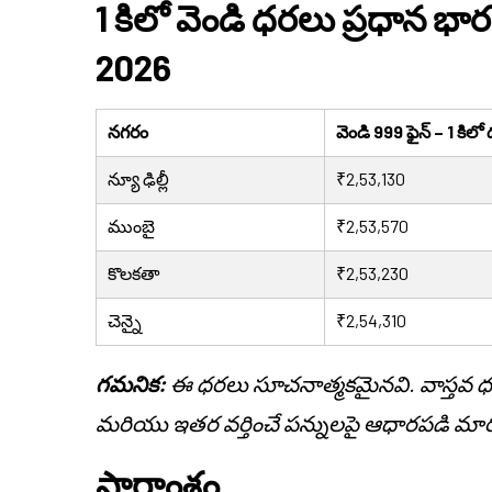
1 కిలో వెండి ధరలు ప్రధాన భ
2026
నగరం
వెండి 999 ఫైన్ – 1 కిలో
న్యూ ఢిల్లీ
₹2,53,130
ముంబై
₹2,53,570
కొలకతా
₹2,53,230
చెన్నై
₹2,54,310
గమనిక:
ఈ ధరలు సూచనాత్మకమైనవి. వాస్తవ ధరలు డ
మరియు ఇతర వర్తించే పన్నులపై ఆధారపడి మార
సారాంశం