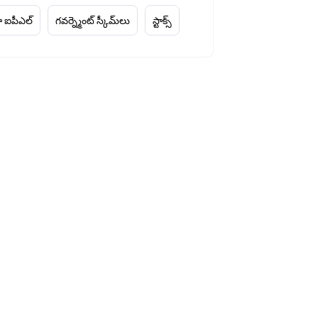
 ఐపీఎల్
గవర్న్మెంట్ స్కీమ్‌లు
స్టాక్స్