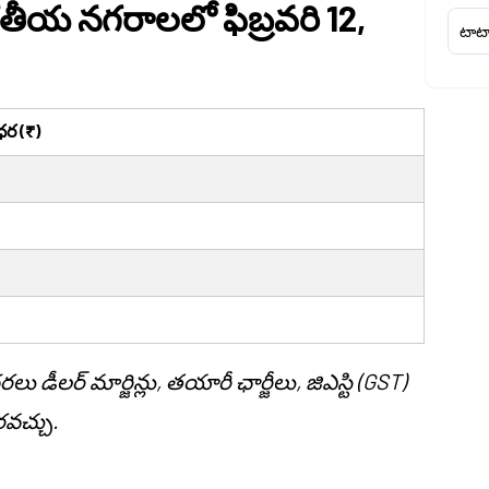
ారతీయ నగరాలలో ఫిబ్రవరి 12,
టాటా
 ధర (₹)
ీలర్ మార్జిన్లు, తయారీ ఛార్జీలు, జిఎస్టి (GST)
వచ్చు.