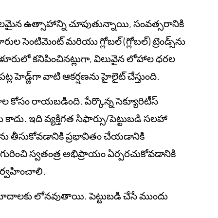
ైన ఉత్సాహాన్ని చూపుతున్నాయి, సంవత్సరానికి
సెంటిమెంట్ మరియు గ్లోబల్ (గ్లోబల్) ట్రెండ్స్‌ను
ెంగళూరులో కనిపించినట్లుగా, విలువైన లోహాల ధరల
్ల హెడ్జ్‌గా వాటి ఆకర్షణను హైలైట్ చేస్తుంది.
నాల కోసం రాయబడింది. పేర్కొన్న సెక్యూరిటీస్
కాదు. ఇది వ్యక్తిగత సిఫార్సు/పెట్టుబడి సలహా
యాలను తీసుకోవడానికి ప్రభావితం చేయడానికి
 గురించి స్వతంత్ర అభిప్రాయం ఏర్పరచుకోవడానికి
్వహించాలి.
 ప్రమాదాలకు లోనవుతాయి. పెట్టుబడి చేసే ముందు