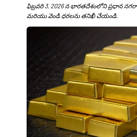
ఫిబ్రవరి 3, 2026 న భారతదేశంలోని ప్రధాన నగర
మరియు వెండి ధరలను తనిఖీ చేయండి.