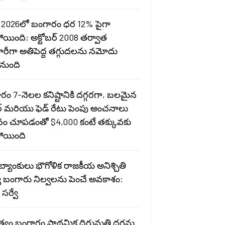
 2026లో బంగారం ధర 12% పైగా
ోయింది; అక్టోబర్ 2008 తర్వాత
ారీగా అతిపెద్ద తగ్గుదలను నమోదు
నుంది
రం 7-నెలల కనిష్టానికి దగ్గరగా, బలమైన
్ మరియు ఫెడ్ రేటు పెంపు అంచనాలు
ావం చూపడంతో $4,000 కంటే తక్కువకు
ోయింది
ర బ్యాంకులు భౌగోళిక రాజకీయ అనిశ్చితి
 బంగారు నిల్వలను పెంచే అవకాశం:
సర్వే
ుత్వం బంగారం ప్రాథమిక దిగుమతి ధరను