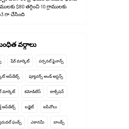
రాములకు $80 తగ్గించి 10 గ్రాములకు
3 గా చేసింది
ంధిత వర్గాలు
చ్
షేర్ మార్కెట్
పర్సనల్ ఫైనాన్స్
ెట్ అప్‌డేట్స్
ఫ్యూచర్స్ అండ్ ఆప్షన్స్
ల్ మార్కెట్
కమోడిటీస్
టాక్సేషన్
్ట్ అప్‌డేట్స్
బడ్జెట్
ఐపీవోలు
చువల్ ఫండ్స్
ఎకానమీ
బాండ్స్