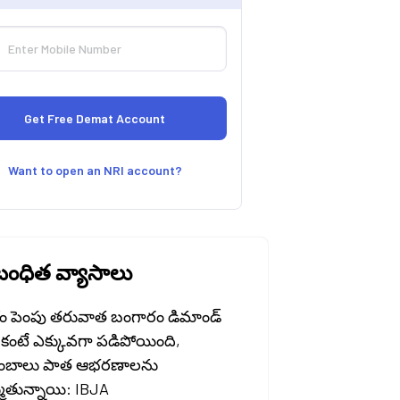
Want to open an NRI account?
ంధిత వ్యాసాలు
ం పెంపు తరువాత బంగారం డిమాండ్
కంటే ఎక్కువగా పడిపోయింది,
ుంబాలు పాత ఆభరణాలను
ుతున్నాయి: IBJA