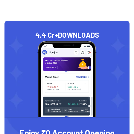
4.4 Cr+
DOWNLOADS
Enjoy ₹0 Account Opening