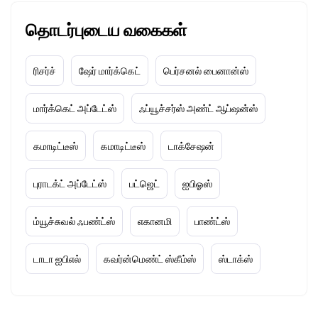
தொடர்புடைய வகைகள்
ரிசர்ச்
ஷேர் மார்க்கெட்
பெர்சனல் பைனான்ஸ்
மார்க்கெட் அப்டேட்ஸ்
ஃப்யூச்சர்ஸ் அண்ட் ஆப்ஷன்ஸ்
கமாடிட்டீஸ்
கமாடிட்டீஸ்
டாக்சேஷன்
புராடக்ட் அப்டேட்ஸ்
பட்ஜெட்
ஐபிஓஸ்
ம்யூச்சுவல் ஃபண்ட்ஸ்
எகானமி
பாண்ட்ஸ்
டாடா ஐபிஎல்
கவர்ன்மெண்ட் ஸ்கீம்ஸ்
ஸ்டாக்ஸ்