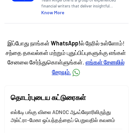
financial writers that deliver insightful
articles on the stock market, IPO, economy,
Know More
personal finance, commodities and related
categories.
இப்போது நாங்கள்
WhatsApp!
ல் நேரில் உள்ளோம்!
சந்தை தகவல்கள் மற்றும் புதுப்பிப்புகளுக்கு எங்கள்
சேனலை சேர்ந்துகொள்ளுங்கள்.
எங்கள் சேனலில்
சேரவும்.
தொடர்புடைய கட்டுரைகள்
எல்&டி பங்கு விலை ADNOC ஆஃப்ஷோரிலிருந்து
அல்ட்ரா-மேகா ஒப்பந்தத்தைப் பெறுவதில் கவனம்