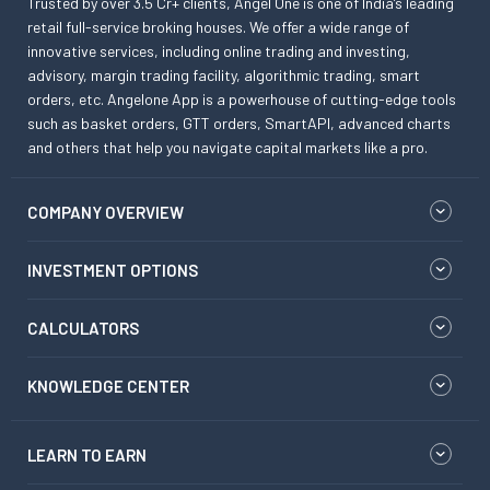
Trusted by over 3.5 Cr+ clients, Angel One is one of India’s leading
retail full-service broking houses. We offer a wide range of
innovative services, including online trading and investing,
advisory, margin trading facility, algorithmic trading, smart
orders, etc. Angelone App is a powerhouse of cutting-edge tools
such as basket orders, GTT orders, SmartAPI, advanced charts
and others that help you navigate capital markets like a pro.
COMPANY OVERVIEW
INVESTMENT OPTIONS
CALCULATORS
KNOWLEDGE CENTER
LEARN TO EARN