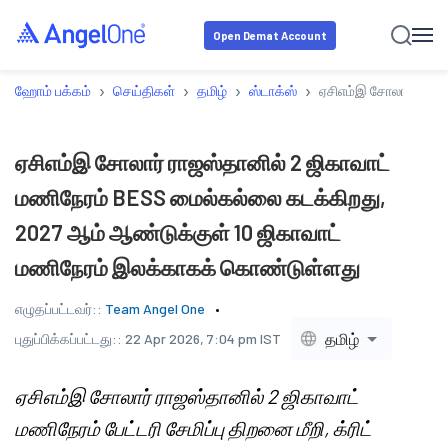
Open Demat Account
›
›
›
›
ஹோம் பக்கம்
செய்திகள்
தமிழ்
ஸ்டாக்ஸ்
ஏசிஎம்இ சோலார் ராஜஸ
ஏசிஎம்இ சோலார் ராஜஸ்தானில் 2 ஜிகாவாட்
மணிநேரம் BESS மைல்கல்லை கடக்கிறது,
2027 ஆம் ஆண்டுக்குள் 10 ஜிகாவாட்
மணிநேரம் இலக்காகக் கொண்டுள்ளது
எழுதப்பட்டவர்::
Team Angel One
தமிழ்
புதுப்பிக்கப்பட்டது::
22 Apr 2026, 7:04 pm IST
ஏசிஎம்இ சோலார் ராஜஸ்தானில் 2 ஜிகாவாட்
மணிநேரம் பேட்டரி சேமிப்பு திறனை மீறி, க்ரிட்