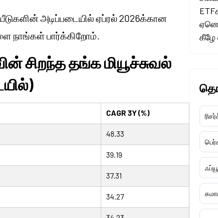
ETFக
யீடுகளின் அடிப்படையில் ஏப்ரல் 2026க்கான
ஏனென
ளை நாங்கள் பார்க்கிறோம்.
கீழே
ன் சிறந்த தங்க மியூச்சுவல்
யில்)
தொ
CAGR 3Y (%)
ரிசர்
48.33
பெர
39.19
ஃப்ய
37.31
கமாட
34.27
34.23