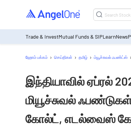
Trade & Invest
Mutual Funds & SIP
Learn
News
P
›
›
›
ஹோம் பக்கம்
செய்திகள்
தமிழ்
ம்யூச்சுவல் ஃபண்ட்ஸ்
இந்தியாவில் ஏப்ரல் 2
மியூச்சுவல் ஃபண்டுகள்:
கோல்ட், எடல்வைஸ் கோ