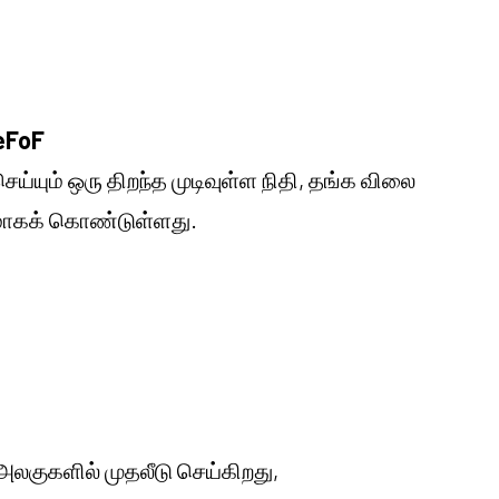
veFoF
ெய்யும் ஒரு திறந்த முடிவுள்ள நிதி, தங்க விலை
யமாகக் கொண்டுள்ளது.
லகுகளில் முதலீடு செய்கிறது,