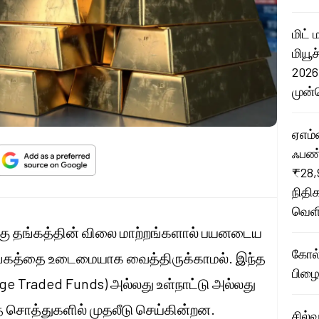
மிட் 
மியூ
2026
முன்
ஏஎம்எ
ஃபண்
₹28,
நிதி
வெளி
ுக்கு தங்கத்தின் விலை மாற்றங்களால் பயனடைய
கோல்
 தங்கத்தை உடைமையாக வைத்திருக்காமல். இந்த
பிழை
e Traded Funds) அல்லது உள்நாட்டு அல்லது
சொத்துகளில் முதலீடு செய்கின்றன.
சில்