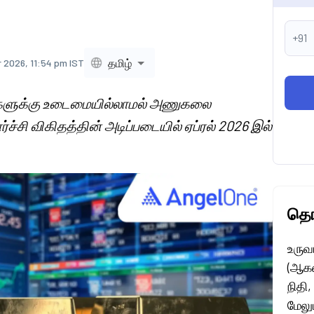
+91
தமிழ்
r 2026, 11:54 pm IST
ிலைகளுக்கு உடைமையில்லாமல் அணுகலை
்சி விகிதத்தின் அடிப்படையில் ஏப்ரல் 2026 இல்
தொட
உருவ
(ஆகஸ்
நிதி,
மேலு