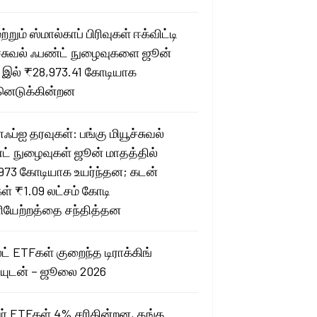
மற்றும் ஸ்மால்காப் பிரிவுகள் ஈக்விட்டி
ச்சுவல் ஃபண்ட் நுழைவுகளை ஜூன்
 இல் ₹28,973.41 கோடியாக
னெடுக்கின்றன
ஃப்ஐ தரவுகள்: பங்கு மியூச்சுவல்
ட் நுழைவுகள் ஜூன் மாதத்தில்
973 கோடியாக உயர்ந்தன; கடன்
கள் ₹1.09 லட்சம் கோடி
யேற்றத்தை சந்தித்தன
ட் ETFகள் குறைந்த டிராக்கிங்
யுடன் – ஜூலை 2026
வர் ETFகள் 4% சரிகின்றன, தங்க