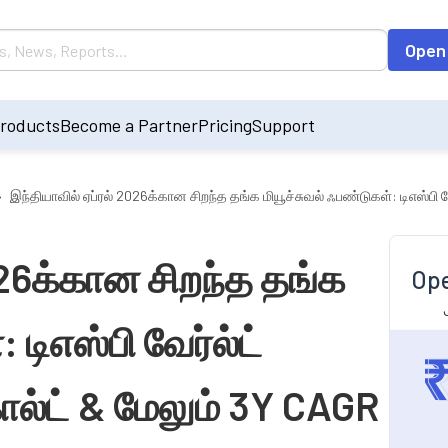
Open
roducts
Become a Partner
Pricing
Support
›
இந்தியாவில் ஏப்ரல் 2026க்கான சிறந்த தங்க மியூச்சுவல் ஃபண்டுகள்: டிஎஸ்பி 
026க்கான சிறந்த தங்க
Ope
 டிஎஸ்பி வேர்ல்ட்
ல்ட் & மேலும் 3Y CAGR