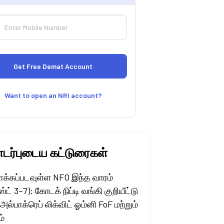
Want to open an NRI account?
ர்புடைய கட்டுரைகள்
ாக்கப்படவுள்ள NFO இந்த வாரம்
ட் 3–7): கோடக் நிப்டி வங்கி குறியீட்டு
 அல்பாக்ரெப் லிக்விட் ஓம்னி FoF மற்றும்
ம்