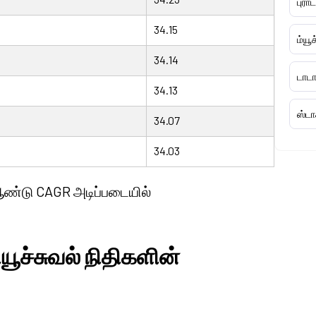
புரா
34.15
ம்யூ
34.14
டாடா
34.13
ஸ்டா
34.07
34.03
3 ஆண்டு CAGR அடிப்படையில்
யூச்சுவல் நிதிகளின்