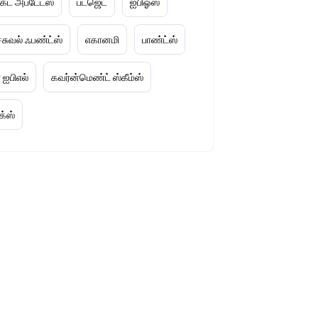
டக்ட் அப்டேட்ஸ்
பட்ஜெட்
ஐபிஓஸ்
ச்சுவல் ஃபண்ட்ஸ்
எகானமி
பாண்ட்ஸ்
 ஐபிஎல்
கவர்ன்மெண்ட் ஸ்கீம்ஸ்
க்ஸ்