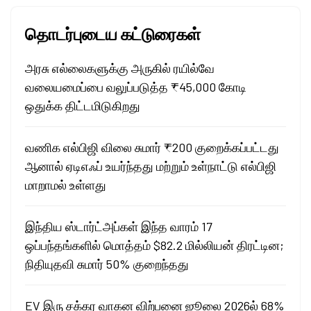
தொடர்புடைய கட்டுரைகள்
அரசு எல்லைகளுக்கு அருகில் ரயில்வே
வலையமைப்பை வலுப்படுத்த ₹45,000 கோடி
ஒதுக்க திட்டமிடுகிறது
வணிக எல்பிஜி விலை சுமார் ₹200 குறைக்கப்பட்டது
ஆனால் ஏடிஎஃப் உயர்ந்தது மற்றும் உள்நாட்டு எல்பிஜி
மாறாமல் உள்ளது
இந்திய ஸ்டார்ட்அப்கள் இந்த வாரம் 17
ஒப்பந்தங்களில் மொத்தம் $82.2 மில்லியன் திரட்டின;
நிதியுதவி சுமார் 50% குறைந்தது
EV இரு சக்கர வாகன விற்பனை ஜூலை 2026ல் 68%