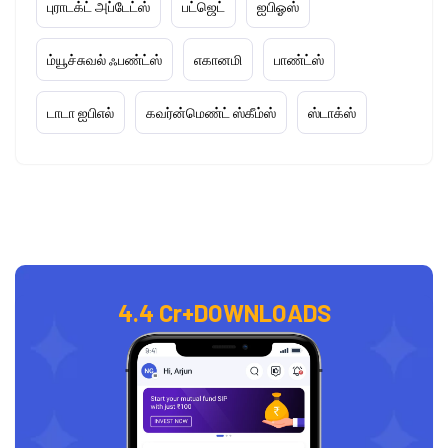
புராடக்ட் அப்டேட்ஸ்
பட்ஜெட்
ஐபிஓஸ்
ம்யூச்சுவல் ஃபண்ட்ஸ்
எகானமி
பாண்ட்ஸ்
டாடா ஐபிஎல்
கவர்ன்மெண்ட் ஸ்கீம்ஸ்
ஸ்டாக்ஸ்
4.4 Cr+
DOWNLOADS