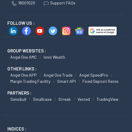
18001020
Support FAQs
FOLLOW US :
GROUP WEBSITES :
Angel One AMC
Ionic Wealth
OTHER LINKS :
Angel One APP
Angel One Trade
Angel SpeedPro
Margin Trading Facility
Smart API
Fixed Deposit Rates
PARTNERS :
Sensibull
Smallcase
Streak
Vested
TradingView
INDICES :