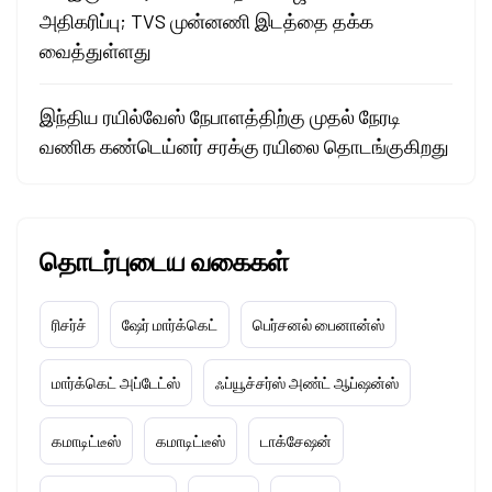
அதிகரிப்பு; TVS முன்னணி இடத்தை தக்க
வைத்துள்ளது
இந்திய ரயில்வேஸ் நேபாளத்திற்கு முதல் நேரடி
வணிக கண்டெய்னர் சரக்கு ரயிலை தொடங்குகிறது
தொடர்புடைய வகைகள்
ரிசர்ச்
ஷேர் மார்க்கெட்
பெர்சனல் பைனான்ஸ்
மார்க்கெட் அப்டேட்ஸ்
ஃப்யூச்சர்ஸ் அண்ட் ஆப்ஷன்ஸ்
கமாடிட்டீஸ்
கமாடிட்டீஸ்
டாக்சேஷன்