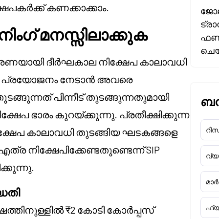
പകർക്ക് കണക്കാക്കാം.
ജോല
ട്രാ
നിംഗ് മനസ്സിലാക്കുക
ഫണ്
ചെയ
ാധാരണയായി ദീർഘകാല നിക്ഷേപ കാലാവധി
്റെ പ്രയോജനം നേടാൻ അവരെ
ങ്ങുന്നത് പിന്നീട് തുടങ്ങുന്നതുമായി
ബന്
േപ ഭാരം കുറയ്ക്കുന്നു. പ്രതീക്ഷിക്കുന്ന
റിസർ
 നിക്ഷേപ കാലാവധി തുടങ്ങിയ ഘടകങ്ങളെ
്ര നിക്ഷേപിക്കേണ്ടതുണ്ടെന്ന് SIP
വ്
കുന്നു.
മാർക
്ധതി
ഫ്യ
ഷത്തിനുള്ളിൽ ₹2 കോടി കോർപ്പസ്