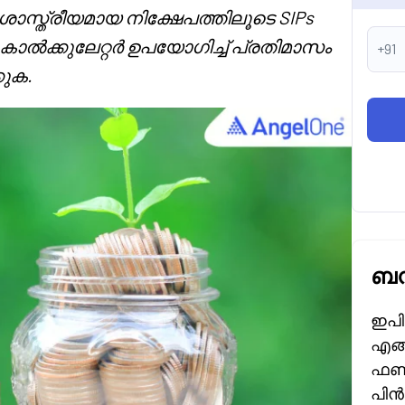
സ്ത്രീയമായ നിക്ഷേപത്തിലൂടെ SIPs
P കാൽക്കുലേറ്റർ ഉപയോഗിച്ച് പ്രതിമാസം
+91
കുക.
ബന
ഇപി
എങ്
ഫണ്
പിൻ