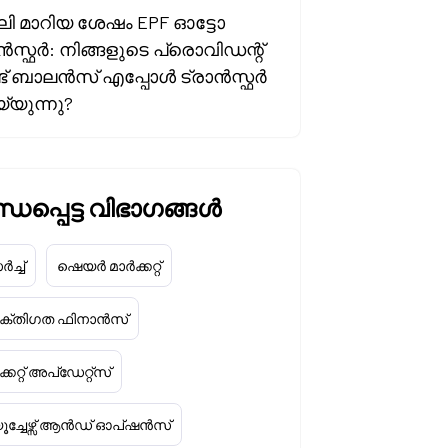
ി മാറിയ ശേഷം EPF ഓട്ടോ
ൻസ്ഫർ: നിങ്ങളുടെ പ്രൊവിഡന്റ്
ട് ബാലൻസ് എപ്പോൾ ട്രാൻസ്ഫർ
്യുന്നു?
ധപ്പെട്ട വിഭാഗങ്ങൾ
ച്ച്
ഷെയർ മാർക്കറ്റ്
യക്തിഗത ഫിനാൻസ്
്കറ്റ് അപ്‌ഡേറ്റ്സ്
ൂച്ചേഴ്സ് ആൻഡ് ഓപ്ഷൻസ്