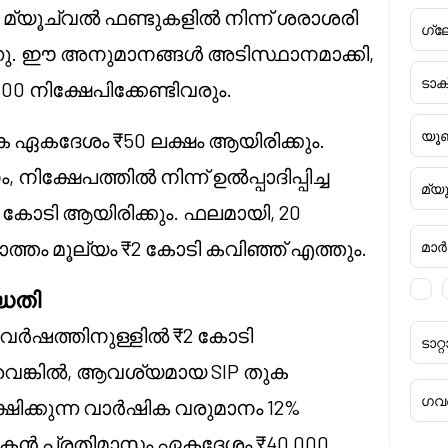
്റി മ്യൂച്വൽ ഫണ്ടുകളിൽ നിന്ന് ശരാശരി
ഗ്ല
ന്നു. ഈ അനുമാനങ്ങൾ അടിസ്ഥാനമാക്കി,
ടാ
0 നിക്ഷേപിക്കേണ്ടിവരും.
യൂണ
 ഏകദേശം ₹50 ലക്ഷം ആയിരിക്കും.
്ഷേപത്തിൽ നിന്ന് ഉൽപ്പാദിപ്പിച്ച
മ്യ
2 കോടി ആയിരിക്കും. ഫലമായി, 20
ത്തം മൂല്യം ₹2 കോടി കവിഞ്ഞ് എത്തും.
മാർക്
്ധതി
വർഷത്തിനുള്ളിൽ ₹2 കോടി
ടാ
ുവെങ്കിൽ, ആവശ്യമായ SIP തുക
ഗവൺ
ഷിക്കുന്ന വാർഷിക വരുമാനം 12%
േപകൻ പ്രതിമാസം ഏകദേശം ₹40,000