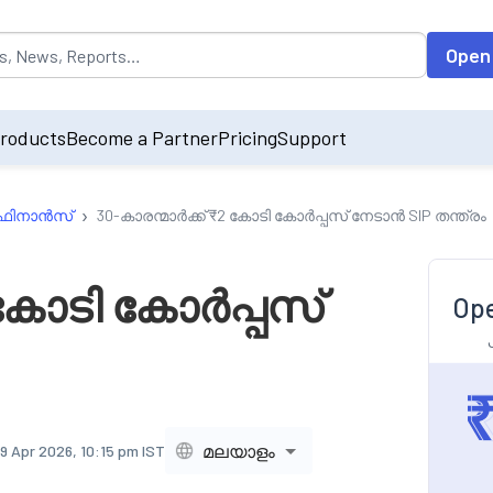
opulated by default on accessing the input field. On entering data int
Open
roducts
Become a Partner
Pricing
Support
›
 ഫിനാൻസ്
30-കാരന്മാർക്ക് ₹2 കോടി കോർപ്പസ് നേടാൻ SIP തന്ത്രം
2 കോടി കോർപ്പസ്
Ope
മലയാളം
9 Apr 2026, 10:15 pm IST