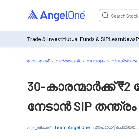
Suggestion will be p
Trade & Invest
Mutual Funds & SIP
Learn
News
P
›
›
›
ഹോം പേജ്
വാർത്തകൾ
മലയാളം
വ്യക്തിഗത
30-കാരന്മാർക്ക് ₹
നേടാൻ SIP തന്ത്രം
Team Angel One
അപ്‌ഡേറ്റ് ചെയ്തത്::
എഴുതിയത്::