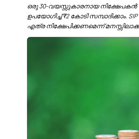
ഒരു 30-വയസ്സുകാരനായ നിക്ഷേപകൻ ശാ
ഉപയോഗിച്ച് ₹2 കോടി സമ്പാദിക്കാം. SI
എത്ര നിക്ഷേപിക്കണമെന്ന് മനസ്സിലാക്