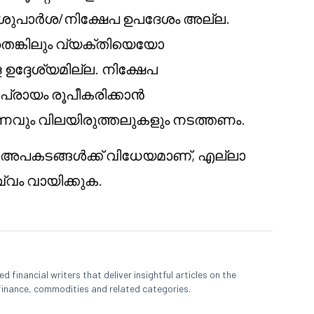
ശുപാർശ/നിക്ഷേപ ഉപദേശം അല്ല.
തെങ്കിലും വ്യക്തിയെയോ
ദ്ദേശ്യമില്ല. നിക്ഷേപ
ിപ്രായം രൂപീകരിക്കാൻ
േഷണവും വിലയിരുത്തലുകളും നടത്തണം.
ി അപകടങ്ങൾക്ക് വിധേയമാണ്, എല്ലാ
വ്വം വായിക്കുക.
 financial writers that deliver insightful articles on the
finance, commodities and related categories.