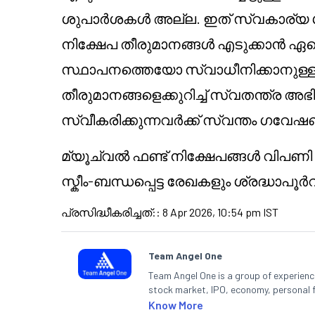
ശുപാർശകൾ അല്ല. ഇത് സ്വകാര്യ 
നിക്ഷേപ തീരുമാനങ്ങൾ എടുക്കാൻ ഏ
സ്ഥാപനത്തെയോ സ്വാധീനിക്കാനുള്ള ഉ
തീരുമാനങ്ങളെക്കുറിച്ച് സ്വതന്ത്ര അഭ
സ്വീകരിക്കുന്നവർക്ക് സ്വന്തം ഗവ
മ്യൂച്വൽ ഫണ്ട് നിക്ഷേപങ്ങൾ വിപണ
സ്കീം-ബന്ധപ്പെട്ട രേഖകളും ശ്രദ്ധാപൂർ
പ്രസിദ്ധീകരിച്ചത്:
:
8 Apr 2026, 10:54 pm IST
Team Angel One
Team Angel One is a group of experienced
stock market, IPO, economy, personal 
Know More