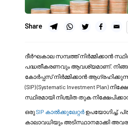
Share
ദീർഘകാല സമ്പത്ത് നിർമ്മിക്കാൻ സ്
പദ്ധതീകരണവും ആവശ്യമാണ്. നിങ്ങൾക്
കോർപ്പസ് നിർമ്മിക്കാൻ ആഗ്രഹിക്കുന്നു. 
(SIP) (Systematic Investment Plan) 
സ്ഥിരമായി നിശ്ചിത തുക നിക്ഷേപിക്കാ
ഒരു
SIP കാൽക്കുലേറ്റർ
ഉപയോഗിച്ച്, പ്ര
കാലാവധിയും അടിസ്ഥാനമാക്കി അവരു