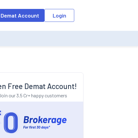
o the input field, the suggestion list will be updated as per the keyw
 Demat Account
Login
n Free Demat Account!
Join our 3.5 Cr+ happy customers