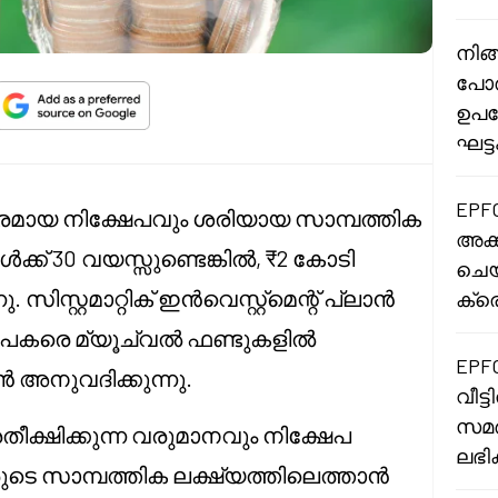
നിങ
പോർ
ഉപയോ
ഘട്ട
EPF
ഥിരമായ നിക്ഷേപവും ശരിയായ സാമ്പത്തിക
അക്ക
ക് 30 വയസ്സുണ്ടെങ്കിൽ, ₹2 കോടി
ചെയ
സിസ്റ്റമാറ്റിക് ഇൻവെസ്റ്റ്മെന്റ് പ്ലാൻ
ക്രെ
നിക്ഷേപകരെ മ്യൂച്വൽ ഫണ്ടുകളിൽ
EPF
ൻ അനുവദിക്കുന്നു.
വീട്
സമർ
തീക്ഷിക്കുന്ന വരുമാനവും നിക്ഷേപ
ലഭി
ടെ സാമ്പത്തിക ലക്ഷ്യത്തിലെത്താൻ