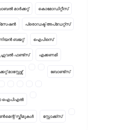
ോബൽ മാർക്കറ്റ്
കൊമോഡിറ്റീസ്
ക്‌സേഷൻ
പ്രൊഡക്ട് അപ്‌ഡേറ്റ്സ്
ിയൻ ബജറ്റ്
ഐപിഒസ്
ൂച്ചുവൽ ഫണ്ട്സ്
എക്കണമി
കറ്റ് മാസ്റ്റേഴ്സ്
ബോണ്ട്സ്
റ്റാ ഐപിഎൽ
മെന്റ് സ്കീമുകൾ
സ്റ്റോക്ക്‌സ്