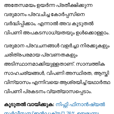
അതേസമയം ഉയർന്ന പ്രതീക്ഷിക്കുന്ന
വരുമാനം പ്രവചിച്ച കോർപ്പസിനെ
വർദ്ധിപ്പിക്കാം, എന്നാൽ അവ കൂടുതൽ
വിപണി അപകടസാധ്യതയും ഉൾക്കൊള്ളാം.
വരുമാന പ്രവചനങ്ങൾ വളർച്ചാ നിരക്കുകളും
ചരിത്രപരമായ പ്രവണതകളും
അടിസ്ഥാനമാക്കിയുള്ളതാണ്. സാമ്പത്തിക
സാഹചര്യങ്ങൾ, വിപണി അസ്ഥിരത, ആസ്തി
വിന്യാസം എന്നിവയെ ആശ്രയിച്ച് യഥാർത്ഥ
വിപണി പ്രകടനം വ്യത്യാസപ്പെടാം.
കൂടുതൽ വായിക്കുക:
നിഫ്റ്റി ഫിനാൻഷ്യൽ
സർവീസസ് ഇൻഡക്സ് 1.76% ഉയരുന്നു,