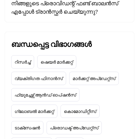
നിങ്ങളുടെ പ്രൊവിഡന്റ് ഫണ്ട് ബാലൻസ്
എപ്പോൾ ട്രാൻസ്ഫർ ചെയ്യുന്നു?
ബന്ധപ്പെട്ട വിഭാഗങ്ങൾ
റിസർച്ച്
ഷെയർ മാർക്കറ്റ്
വ്യക്തിഗത ഫിനാൻസ്
മാർക്കറ്റ് അപ്‌ഡേറ്റ്സ്
ഫ്യൂച്ചേഴ്സ് ആൻഡ് ഓപ്ഷൻസ്
ഗ്ലോബൽ മാർക്കറ്റ്
കൊമോഡിറ്റീസ്
ടാക്‌സേഷൻ
പ്രൊഡക്ട് അപ്‌ഡേറ്റ്സ്