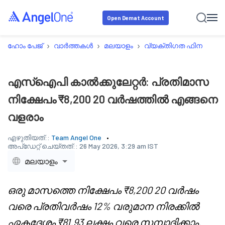
Open Demat Account
›
›
›
ഹോം പേജ്
വാർത്തകൾ
മലയാളം
വ്യക്തിഗത ഫിനാൻസ്
എസ്‌ഐപി കാൽക്കുലേറ്റർ: പ്രതിമാസ
നിക്ഷേപം ₹8,200 20 വർഷത്തിൽ എങ്ങനെ
വളരാം
എഴുതിയത്::
Team Angel One
അപ്‌ഡേറ്റ് ചെയ്തത്::
26 May 2026, 3:29 am IST
മലയാളം
ഒരു മാസത്തെ നിക്ഷേപം ₹8,200 20 വർഷം
വരെ പ്രതിവർഷം 12% വരുമാന നിരക്കിൽ
ഏകദേശം ₹81.93 ലക്ഷം വരെ സമ്പാദിക്കാം.