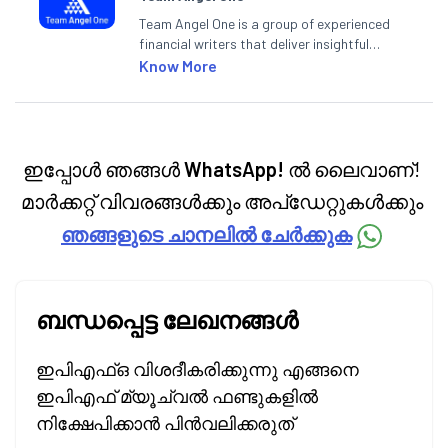
Team Angel One is a group of experienced
financial writers that deliver insightful
articles on the stock market, IPO, economy,
Know More
personal finance, commodities and related
categories.
ഇപ്പോൾ ഞങ്ങൾ
WhatsApp!
ൽ ലൈവാണ്!
മാർക്കറ്റ് വിവരങ്ങൾക്കും അപ്‌ഡേറ്റുകൾക്കും
ഞങ്ങളുടെ ചാനലിൽ ചേർക്കുക
ബന്ധപ്പെട്ട ലേഖനങ്ങൾ
ഇപിഎഫ്ഒ വിശദീകരിക്കുന്നു എങ്ങനെ
ഇപിഎഫ് മ്യൂച്വൽ ഫണ്ടുകളിൽ
നിക്ഷേപിക്കാൻ പിൻവലിക്കരുത്