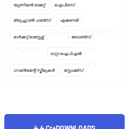
യൂണിയൻ ബജറ്റ്
ഐപിഒസ്
മ്യൂച്ചുവൽ ഫണ്ട്സ്
എക്കണമി
മാർക്കറ്റ് മാസ്റ്റേഴ്സ്
ബോണ്ട്സ്
ടാറ്റാ ഐപിഎൽ
ഗവൺമെന്റ് സ്കീമുകൾ
സ്റ്റോക്ക്‌സ്
4.4 Cr+
DOWNLOADS