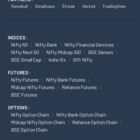
Sensibull
Smallcase
Streak
Vested
TradingView
INDICES :
Nifty 50
Nifty Bank
Nifty Financial Services
Nifty Next 50
Nifty Midcap 100
BSE Sensex
BSE Small Cap
India Vix
Gift Nifty
FUTURES :
Nifty Futures
Nifty Bank Futures
Midcap Nifty Futures
Reliance Futures
BSE Futures
OPTIONS :
Nifty Option Chain
Nifty Bank Option Chain
Midcap Nifty Option Chain
Reliance Option Chain
BSE Option Chain