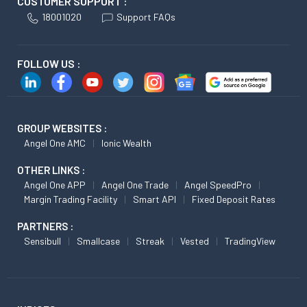
CUSTOMER SUPPORT :
18001020
Support FAQs
FOLLOW US :
GROUP WEBSITES :
Angel One AMC
Ionic Wealth
OTHER LINKS :
Angel One APP
Angel One Trade
Angel SpeedPro
Margin Trading Facility
Smart API
Fixed Deposit Rates
PARTNERS :
Sensibull
Smallcase
Streak
Vested
TradingView