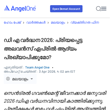
Open Demat Account
›
›
›
ഹോം പേജ്
വാർത്തകൾ
മലയാളം
വ്യക്തിഗത ഫിനാൻസ്
ഡി എ വർദ്ധന 2026: പ്രിയപ്പെട്ട
അലവൻസ് ഏപ്രിൽ ആദ്യം
പ്രഖ്യാപിക്കുമോ?
എഴുതിയത്::
Team Angel One
അപ്‌ഡേറ്റ് ചെയ്തത്::
3 Apr 2026, 4:02 am IST
മലയാളം
സെൻട്രൽ ഗവൺമെന്റ് ജീവനക്കാർ ജനുവരി
2026 ഡിഎ വർധനവിനായി കാത്തിരിക്കുന്നു,
പ്രതീക്ഷകൾ ഇപ്പോൾ ഏപ്രിൽ ആദ്യത്തിൽ