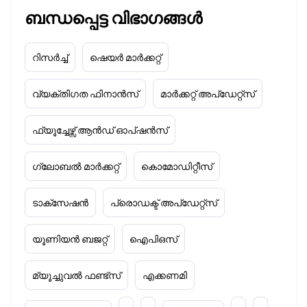
ബന്ധപ്പെട്ട വിഭാഗങ്ങൾ
റിസർച്ച്
ഷെയർ മാർക്കറ്റ്
വ്യക്തിഗത ഫിനാൻസ്
മാർക്കറ്റ് അപ്‌ഡേറ്റ്സ്
ഫ്യൂച്ചേഴ്സ് ആൻഡ് ഓപ്ഷൻസ്
ഗ്ലോബൽ മാർക്കറ്റ്
കൊമോഡിറ്റീസ്
ടാക്‌സേഷൻ
പ്രൊഡക്ട് അപ്‌ഡേറ്റ്സ്
യൂണിയൻ ബജറ്റ്
ഐപിഒസ്
മ്യൂച്ചുവൽ ഫണ്ട്സ്
എക്കണമി