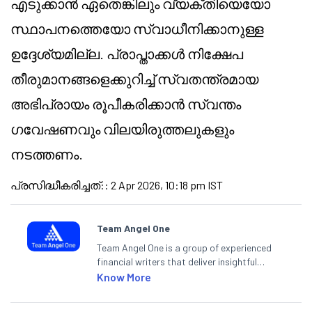
എടുക്കാൻ ഏതെങ്കിലും വ്യക്തിയെയോ
സ്ഥാപനത്തെയോ സ്വാധീനിക്കാനുള്ള
ഉദ്ദേശ്യമില്ല. പ്രാപ്താക്കൾ നിക്ഷേപ
തീരുമാനങ്ങളെക്കുറിച്ച് സ്വതന്ത്രമായ
അഭിപ്രായം രൂപീകരിക്കാൻ സ്വന്തം
ഗവേഷണവും വിലയിരുത്തലുകളും
നടത്തണം.
പ്രസിദ്ധീകരിച്ചത്:
:
2 Apr 2026, 10:18 pm IST
Team Angel One
Team Angel One is a group of experienced
financial writers that deliver insightful
articles on the stock market, IPO, economy,
Know More
personal finance, commodities and related
categories.