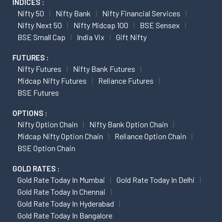
INDICES :
Nifty 50
Nifty Bank
Nifty Financial Services
Nifty Next 50
Nifty Midcap 100
BSE Sensex
BSE Small Cap
India Vix
Gift Nifty
FUTURES :
Nifty Futures
Nifty Bank Futures
Midcap Nifty Futures
Reliance Futures
BSE Futures
OPTIONS :
Nifty Option Chain
Nifty Bank Option Chain
Midcap Nifty Option Chain
Reliance Option Chain
BSE Option Chain
GOLD RATES :
Gold Rate Today In Mumbai
Gold Rate Today In Delhi
Gold Rate Today In Chennai
Gold Rate Today In Hyderabad
Gold Rate Today In Bangalore