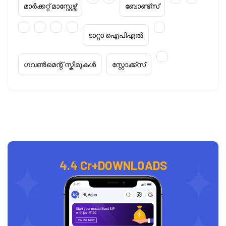
മാർക്കറ്റ് മാസ്റ്റേഴ്സ്
ബോണ്ട്സ്
ടാറ്റാ ഐപിഎൽ
ഗവൺമെന്റ് സ്കീമുകൾ
സ്റ്റോക്ക്‌സ്
4.4 Cr+
DOWNLOADS