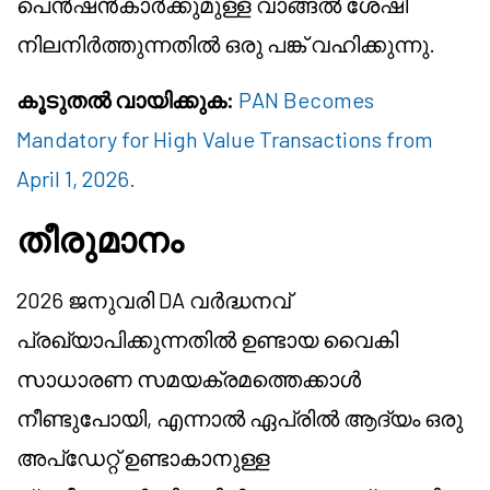
പെൻഷൻകാർക്കുമുള്ള വാങ്ങൽ ശേഷി
നിലനിർത്തുന്നതിൽ ഒരു പങ്ക് വഹിക്കുന്നു.
കൂടുതൽ വായിക്കുക:
PAN Becomes
Mandatory for High Value Transactions from
April 1, 2026.
തീരുമാനം
2026 ജനുവരി DA വർദ്ധനവ്
പ്രഖ്യാപിക്കുന്നതിൽ ഉണ്ടായ വൈകി
സാധാരണ സമയക്രമത്തെക്കാൾ
നീണ്ടുപോയി, എന്നാൽ ഏപ്രിൽ ആദ്യം ഒരു
അപ്ഡേറ്റ് ഉണ്ടാകാനുള്ള