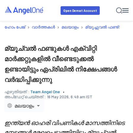
Open Demat Account
›
›
›
›
ഹോം പേജ്
വാർത്തകൾ
മലയാളം
മ്യൂച്ചുവൽ ഫണ്ട്സ്
മ
മ്യൂച്വൽ ഫണ്ടുകൾ എക്വിറ്റി
മാർക്കറ്റുകളിൽ വീണ്ടെടുക്കൽ
ഉണ്ടായിട്ടും ഏപ്രിലിൽ നിക്ഷേപങ്ങൾ
വർദ്ധിപ്പിക്കുന്നു
എഴുതിയത്::
Team Angel One
അപ്‌ഡേറ്റ് ചെയ്തത്::
16 May 2026, 6:49 am IST
മലയാളം
ഇന്ത്യൻ ഓഹരി വിപണികൾ മാസത്തിനിടെ
നേട്ടങ്ങൾ രേഖപ്പെടുത്തിയിട്ടും മ്യൂച്വൽ