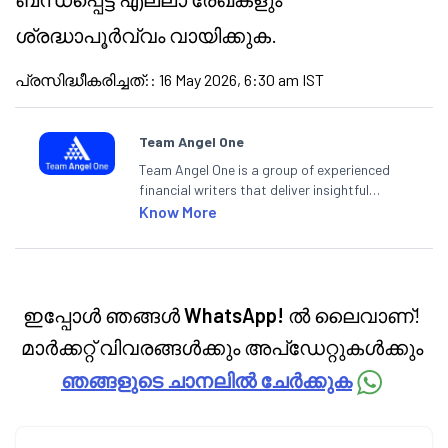
ശ്രദ്ധാപൂർവ്വം വായിക്കുക.
പ്രസിദ്ധീകരിച്ചത്:
:
16 May 2026, 6:30 am IST
Team Angel One
Team Angel One is a group of experienced
financial writers that deliver insightful
articles on the stock market, IPO, economy,
Know More
personal finance, commodities and related
categories.
ഇപ്പോൾ ഞങ്ങൾ
WhatsApp!
ൽ ലൈവാണ്!
മാർക്കറ്റ് വിവരങ്ങൾക്കും അപ്‌ഡേറ്റുകൾക്കും
ഞങ്ങളുടെ ചാനലിൽ ചേർക്കുക