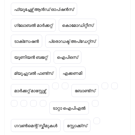
ഫ്യൂച്ചേഴ്സ് ആൻഡ് ഓപ്ഷൻസ്
ഗ്ലോബൽ മാർക്കറ്റ്
കൊമോഡിറ്റീസ്
ടാക്‌സേഷൻ
പ്രൊഡക്ട് അപ്‌ഡേറ്റ്സ്
യൂണിയൻ ബജറ്റ്
ഐപിഒസ്
മ്യൂച്ചുവൽ ഫണ്ട്സ്
എക്കണമി
മാർക്കറ്റ് മാസ്റ്റേഴ്സ്
ബോണ്ട്സ്
ടാറ്റാ ഐപിഎൽ
ഗവൺമെന്റ് സ്കീമുകൾ
സ്റ്റോക്ക്‌സ്