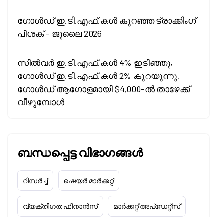
ഗോൾഡ് ഇ.ടി.എഫ്.കൾ കുറഞ്ഞ ട്രാക്കിംഗ്
പിശക് – ജൂലൈ 2026
സിൽവർ ഇ.ടി.എഫ്.കൾ 4% ഇടിഞ്ഞു,
ഗോൾഡ് ഇ.ടി.എഫ്.കൾ 2% കുറയുന്നു,
ഗോൾഡ് ആഗോളമായി $4,000-ൽ താഴേക്ക്
വീഴുമ്പോൾ
ബന്ധപ്പെട്ട വിഭാഗങ്ങൾ
റിസർച്ച്
ഷെയർ മാർക്കറ്റ്
വ്യക്തിഗത ഫിനാൻസ്
മാർക്കറ്റ് അപ്‌ഡേറ്റ്സ്