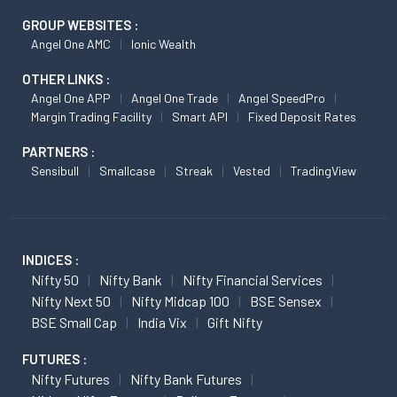
GROUP WEBSITES :
Angel One AMC
Ionic Wealth
OTHER LINKS :
Angel One APP
Angel One Trade
Angel SpeedPro
Margin Trading Facility
Smart API
Fixed Deposit Rates
PARTNERS :
Sensibull
Smallcase
Streak
Vested
TradingView
INDICES :
Nifty 50
Nifty Bank
Nifty Financial Services
Nifty Next 50
Nifty Midcap 100
BSE Sensex
BSE Small Cap
India Vix
Gift Nifty
FUTURES :
Nifty Futures
Nifty Bank Futures