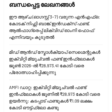
ബന്ധപ്പെട്ട ലേഖനങ്ങൾ
ഈ ആഴ്ച (ഓഗസ്റ്റ് 3–7) വരുന്ന എൻഎഫ്ഒ:
കോടക് നിഫ്റ്റി ബാങ്ക് ഇൻഡക്സ് ഫണ്ട്,
ആൽഫാഗ്രെപ്പ് ലിക്വിഡ് ഓംനി ഫൊഫ്‌
എന്നിവയും കൂടുതൽ
മിഡ് ആൻഡ് സ്മോൾക്യാപ് സെഗ്മെന്റുകൾ
ഇക്വിറ്റി മ്യൂച്വൽ ഫണ്ട് ഇൻഫ്ലോകൾ
ജൂൺ 2026-ൽ ₹28,973.41 കോടി വരെ
പ്രോത്സാഹിപ്പിക്കുന്നു
AMFI ഡാറ്റ: ഇക്വിറ്റി മ്യൂച്വൽ ഫണ്ട്
ഇൻഫ്ലോകൾ ജൂണിൽ ₹28,973 കോടി വരെ
ഉയർന്നു; കടപ്പാട് ഫണ്ടുകൾ ₹1.09 ലക്ഷം
കോടി ഔട്ട്‌ഫ്ലോ കണ്ടു