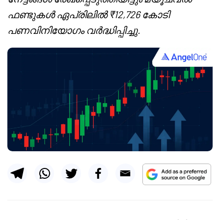
ഫണ്ടുകൾ ഏപ്രിലിൽ ₹12,726 കോടി
പണവിനിയോഗം വർദ്ധിപ്പിച്ചു.