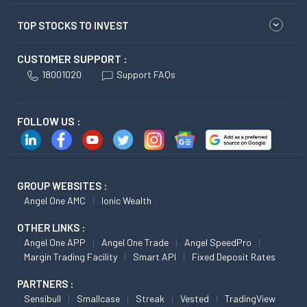
TOP STOCKS TO INVEST
CUSTOMER SUPPORT :
18001020
Support FAQs
FOLLOW US :
GROUP WEBSITES :
Angel One AMC
Ionic Wealth
OTHER LINKS :
Angel One APP
Angel One Trade
Angel SpeedPro
Margin Trading Facility
Smart API
Fixed Deposit Rates
PARTNERS :
Sensibull
Smallcase
Streak
Vested
TradingView