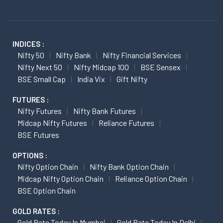
INDICES :
Nifty 50
Nifty Bank
Nifty Financial Services
Nifty Next 50
Nifty Midcap 100
BSE Sensex
BSE Small Cap
India Vix
Gift Nifty
FUTURES :
Nifty Futures
Nifty Bank Futures
Midcap Nifty Futures
Reliance Futures
BSE Futures
OPTIONS :
Nifty Option Chain
Nifty Bank Option Chain
Midcap Nifty Option Chain
Reliance Option Chain
BSE Option Chain
GOLD RATES :
Gold Rate Today In Mumbai
Gold Rate Today In Delhi