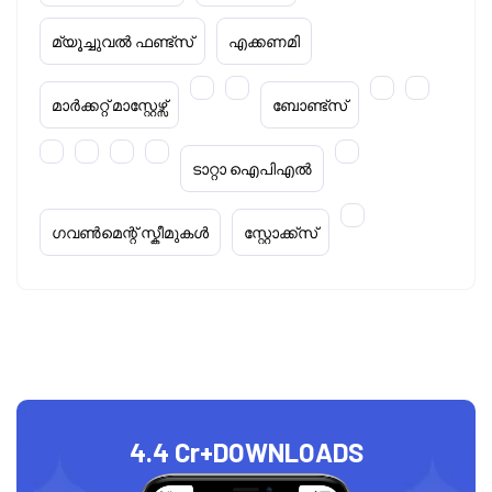
മ്യൂച്ചുവൽ ഫണ്ട്സ്
എക്കണമി
മാർക്കറ്റ് മാസ്റ്റേഴ്സ്
ബോണ്ട്സ്
ടാറ്റാ ഐപിഎൽ
ഗവൺമെന്റ് സ്കീമുകൾ
സ്റ്റോക്ക്‌സ്
4.4 Cr+
DOWNLOADS