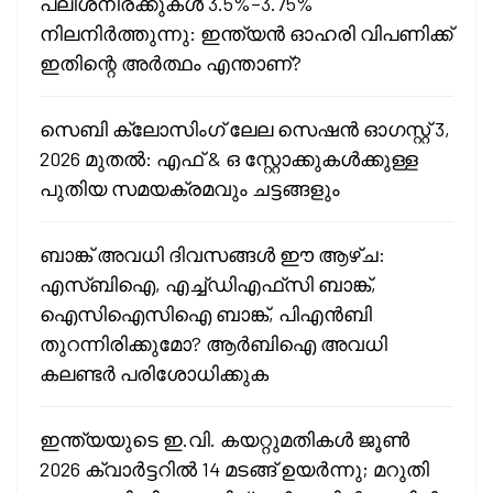
പലിശനിരക്കുകൾ 3.5%–3.75%
നിലനിർത്തുന്നു: ഇന്ത്യൻ ഓഹരി വിപണിക്ക്
ഇതിന്റെ അർത്ഥം എന്താണ്?
സെബി ക്ലോസിംഗ് ലേല സെഷൻ ഓഗസ്റ്റ് 3,
2026 മുതൽ: എഫ് & ഒ സ്റ്റോക്കുകൾക്കുള്ള
പുതിയ സമയക്രമവും ചട്ടങ്ങളും
ബാങ്ക് അവധി ദിവസങ്ങൾ ഈ ആഴ്ച:
എസ്‌ബിഐ, എച്ച്ഡിഎഫ്‌സി ബാങ്ക്,
ഐസിഐസിഐ ബാങ്ക്, പി‌എൻ‌ബി
തുറന്നിരിക്കുമോ? ആർ‌ബിഐ അവധി
കലണ്ടർ പരിശോധിക്കുക
ഇന്ത്യയുടെ ഇ.വി. കയറ്റുമതികൾ ജൂൺ
2026 ക്വാർട്ടറിൽ 14 മടങ്ങ് ഉയർന്നു; മറുതി