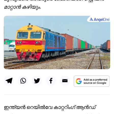
മാറ്റാൻ കഴിയും.
ഇന്ത്യൻ റെയിൽവേ കാറ്ററിംഗ് ആൻഡ്