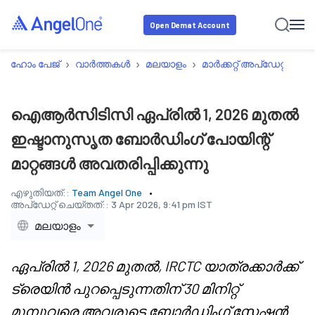
Open Demat Account
›
›
›
›
ഹോം പേജ്
വാർത്തകൾ
മലയാളം
മാർക്കറ്റ് അപ്‌ഡേറ്റ്സ്
ഐആർസിടിസി ഏപ്രിൽ 1, 2026 മുതൽ
ഇഷ്ടാനുസൃത ബോർഡിംഗ് പോയിന്റ്
മാറ്റങ്ങൾ അവതരിപ്പിക്കുന്നു
എഴുതിയത്::
Team Angel One
അപ്‌ഡേറ്റ് ചെയ്തത്::
3 Apr 2026, 9:41 pm IST
മലയാളം
ഏപ്രിൽ 1, 2026 മുതൽ, IRCTC യാത്രക്കാർക്ക്
ട്രെയിൻ പുറപ്പെടുന്നതിന് 30 മിനിറ്റ്
മുമ്പുവരെ അവരുടെ ബോർഡിംഗ് സ്റ്റേഷൻ