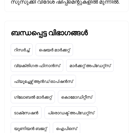
സുസുക്കി വിദേശ ഷിപ്പ്മെന്റുകളിൽ മുന്നിൽ.
ബന്ധപ്പെട്ട വിഭാഗങ്ങൾ
റിസർച്ച്
ഷെയർ മാർക്കറ്റ്
വ്യക്തിഗത ഫിനാൻസ്
മാർക്കറ്റ് അപ്‌ഡേറ്റ്സ്
ഫ്യൂച്ചേഴ്സ് ആൻഡ് ഓപ്ഷൻസ്
ഗ്ലോബൽ മാർക്കറ്റ്
കൊമോഡിറ്റീസ്
ടാക്‌സേഷൻ
പ്രൊഡക്ട് അപ്‌ഡേറ്റ്സ്
യൂണിയൻ ബജറ്റ്
ഐപിഒസ്