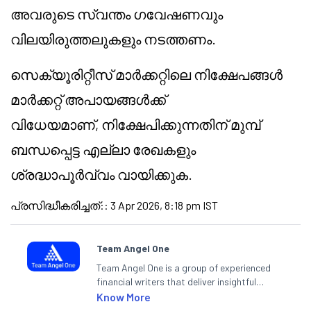
അവരുടെ സ്വന്തം ഗവേഷണവും
വിലയിരുത്തലുകളും നടത്തണം.
സെക്യൂരിറ്റീസ് മാർക്കറ്റിലെ നിക്ഷേപങ്ങൾ
മാർക്കറ്റ് അപായങ്ങൾക്ക്
വിധേയമാണ്, നിക്ഷേപിക്കുന്നതിന് മുമ്പ്
ബന്ധപ്പെട്ട എല്ലാ രേഖകളും
ശ്രദ്ധാപൂർവ്വം വായിക്കുക.
പ്രസിദ്ധീകരിച്ചത്:
:
3 Apr 2026, 8:18 pm IST
Team Angel One
Team Angel One is a group of experienced
financial writers that deliver insightful
articles on the stock market, IPO, economy,
Know More
personal finance, commodities and related