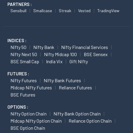
PARTNERS :
Sensibull
Smallcase
Streak
Vested
TradingView
INDICES :
Nifty 50
Nifty Bank
Nifty Financial Services
Nifty Next 50
Nifty Midcap 100
BSE Sensex
BSE Small Cap
India Vix
Gift Nifty
FUTURES :
Nifty Futures
Nifty Bank Futures
Midcap Nifty Futures
Reliance Futures
BSE Futures
OPTIONS :
Nifty Option Chain
Nifty Bank Option Chain
Midcap Nifty Option Chain
Reliance Option Chain
BSE Option Chain