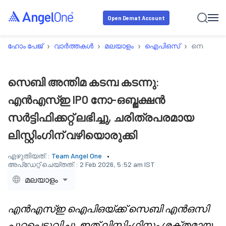
Open Demat Account
›
›
›
›
ഹോം പേജ്
വാർത്തകൾ
മലയാളം
ഐപിഒസ്
സെബി അന്ത
സെബി അന്തിമ കടമ്പ കടന്നു:
എൻഎസ്ഇ IPO നോ-ഒബ്ജക്ഷൻ
സർട്ടിഫിക്കറ്റ് ലഭിച്ചു, ചരിത്രപരമായ
ലിസ്റ്റിംഗിന് വഴിയൊരുക്കി
എഴുതിയത്::
Team Angel One
അപ്‌ഡേറ്റ് ചെയ്തത്::
2 Feb 2026, 5:52 am IST
മലയാളം
എൻ‌എസ്‌ഇ ഐ‌പി‌ഒയ്ക്ക് സെബി എൻ‌ഒ‌സി
പുറപ്പെടുവിച്ചു, ഇത് ലിസ്റ്റിംഗിനും ശക്തമായ