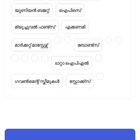
യൂണിയൻ ബജറ്റ്
ഐപിഒസ്
മ്യൂച്ചുവൽ ഫണ്ട്സ്
എക്കണമി
മാർക്കറ്റ് മാസ്റ്റേഴ്സ്
ബോണ്ട്സ്
ടാറ്റാ ഐപിഎൽ
ഗവൺമെന്റ് സ്കീമുകൾ
സ്റ്റോക്ക്‌സ്