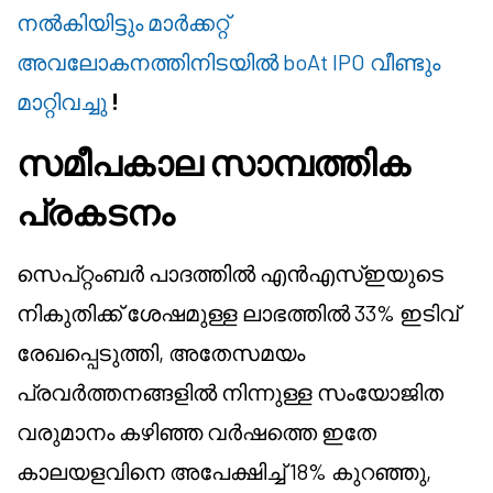
നൽകിയിട്ടും മാർക്കറ്റ്
അവലോകനത്തിനിടയിൽ boAt IPO വീണ്ടും
മാറ്റിവച്ചു
!
സമീപകാല സാമ്പത്തിക
പ്രകടനം
സെപ്റ്റംബർ പാദത്തിൽ എൻ‌എസ്‌ഇയുടെ
നികുതിക്ക് ശേഷമുള്ള ലാഭത്തിൽ 33% ഇടിവ്
രേഖപ്പെടുത്തി, അതേസമയം
പ്രവർത്തനങ്ങളിൽ നിന്നുള്ള സംയോജിത
വരുമാനം കഴിഞ്ഞ വർഷത്തെ ഇതേ
കാലയളവിനെ അപേക്ഷിച്ച് 18% കുറഞ്ഞു,