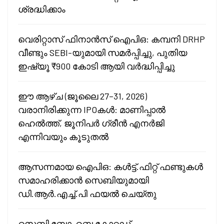
ശ്രദ്ധിക്കാം
വെരിറ്റാസ് ഫിനാൻസ് ഐപിഒ: കമ്പനി DRHP
വീണ്ടും SEBI-യുമായി സമർപ്പിച്ചു, പുതിയ
ഇഷ്യൂ ₹900 കോടി ആയി വർദ്ധിപ്പിച്ചു
ഈ ആഴ്ച (ജൂലൈ 27–31, 2026)
വരാനിരിക്കുന്ന IPOകൾ: മാണിപ്പാൽ
ഹെൽത്ത്, ജൂനിപർ ഗ്രീൻ എനർജി
എന്നിവയും കൂടുതൽ
ആസന്നമായ ഐപിഒ: കൾട്ട്.ഫിറ്റ് ഫണ്ടുകൾ
സമാഹരിക്കാൻ സെബിയുമായി
ഡി.ആർ.എച്ച്.പി ഫയൽ ചെയ്തു
സെബി ബോംബെ കോറ്റഡ്,