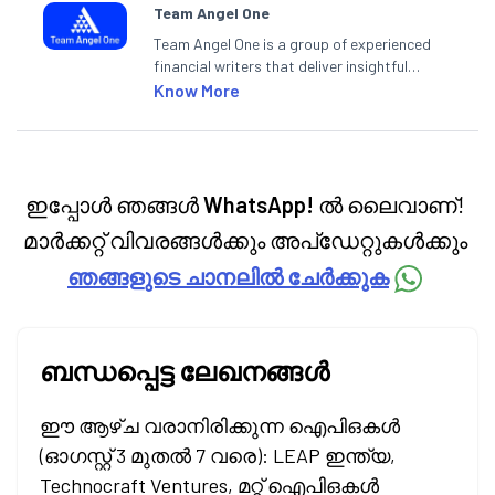
Team Angel One
Team Angel One is a group of experienced
financial writers that deliver insightful
articles on the stock market, IPO, economy,
Know More
personal finance, commodities and related
categories.
ഇപ്പോൾ ഞങ്ങൾ
WhatsApp!
ൽ ലൈവാണ്!
മാർക്കറ്റ് വിവരങ്ങൾക്കും അപ്‌ഡേറ്റുകൾക്കും
ഞങ്ങളുടെ ചാനലിൽ ചേർക്കുക
ബന്ധപ്പെട്ട ലേഖനങ്ങൾ
ഈ ആഴ്ച വരാനിരിക്കുന്ന ഐപിഒകൾ
(ഓഗസ്റ്റ് 3 മുതൽ 7 വരെ): LEAP ഇന്ത്യ,
Technocraft Ventures, മറ്റ് ഐപിഒകൾ