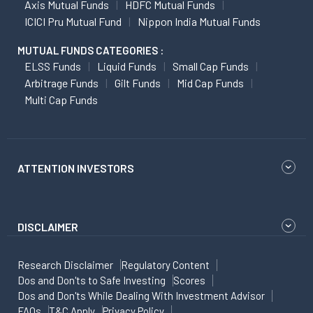
Axis Mutual Funds
HDFC Mutual Funds
ICICI Pru Mutual Fund
Nippon India Mutual Funds
MUTUAL FUNDS CATEGORIES :
ELSS Funds
Liquid Funds
Small Cap Funds
Arbitrage Funds
Gilt Funds
Mid Cap Funds
Multi Cap Funds
ATTENTION INVESTORS
DISCLAIMER
Research Disclaimer
Regulatory Content
Dos and Don'ts to Safe Investing
Scores
Dos and Don'ts While Dealing With Investment Advisor
FAQs
T&C Apply
Privacy Policy