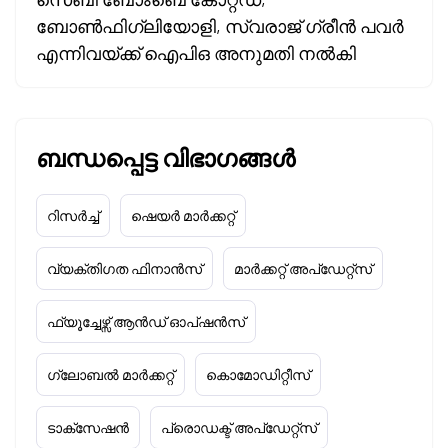
ബോൺഫിഗ്ലിയോളി, സ്വരാജ് ഗ്രീൻ പവർ
എന്നിവയ്ക്ക് ഐപിഒ അനുമതി നൽകി
ബന്ധപ്പെട്ട വിഭാഗങ്ങൾ
റിസർച്ച്
ഷെയർ മാർക്കറ്റ്
വ്യക്തിഗത ഫിനാൻസ്
മാർക്കറ്റ് അപ്‌ഡേറ്റ്സ്
ഫ്യൂച്ചേഴ്സ് ആൻഡ് ഓപ്ഷൻസ്
ഗ്ലോബൽ മാർക്കറ്റ്
കൊമോഡിറ്റീസ്
ടാക്‌സേഷൻ
പ്രൊഡക്ട് അപ്‌ഡേറ്റ്സ്