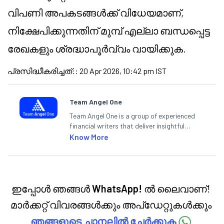
വിപണി അപകടങ്ങൾക്ക് വിധേയമാണ്,
നിക്ഷേപിക്കുന്നതിന് മുമ്പ് എല്ലാ ബന്ധപ്പെട്ട
രേഖകളും ശ്രദ്ധാപൂർവ്വം വായിക്കുക.
പ്രസിദ്ധീകരിച്ചത്:
:
20 Apr 2026, 10:42 pm IST
Team Angel One
Team Angel One is a group of experienced
financial writers that deliver insightful
articles on the stock market, IPO, economy,
Know More
personal finance, commodities and related
categories.
ഇപ്പോൾ ഞങ്ങൾ
WhatsApp!
ൽ ലൈവാണ്!
മാർക്കറ്റ് വിവരങ്ങൾക്കും അപ്‌ഡേറ്റുകൾക്കും
ഞങ്ങളുടെ ചാനലിൽ ചേർക്കുക