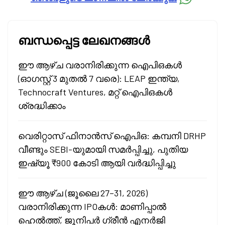
ബന്ധപ്പെട്ട ലേഖനങ്ങൾ
ഈ ആഴ്ച വരാനിരിക്കുന്ന ഐപിഒകൾ
(ഓഗസ്റ്റ് 3 മുതൽ 7 വരെ): LEAP ഇന്ത്യ,
Technocraft Ventures, മറ്റ് ഐപിഒകൾ
ശ്രദ്ധിക്കാം
വെരിറ്റാസ് ഫിനാൻസ് ഐപിഒ: കമ്പനി DRHP
വീണ്ടും SEBI-യുമായി സമർപ്പിച്ചു, പുതിയ
ഇഷ്യൂ ₹900 കോടി ആയി വർദ്ധിപ്പിച്ചു
ഈ ആഴ്ച (ജൂലൈ 27–31, 2026)
വരാനിരിക്കുന്ന IPOകൾ: മാണിപ്പാൽ
ഹെൽത്ത്, ജൂനിപർ ഗ്രീൻ എനർജി