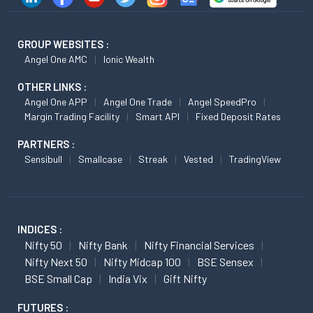
GROUP WEBSITES :
Angel One AMC
Ionic Wealth
OTHER LINKS :
Angel One APP
Angel One Trade
Angel SpeedPro
Margin Trading Facility
Smart API
Fixed Deposit Rates
PARTNERS :
Sensibull
Smallcase
Streak
Vested
TradingView
INDICES :
Nifty 50
Nifty Bank
Nifty Financial Services
Nifty Next 50
Nifty Midcap 100
BSE Sensex
BSE Small Cap
India Vix
Gift Nifty
FUTURES :