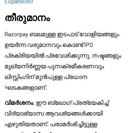
Expansion
!
തീരുമാനം
Razorpay ബലമുള്ള ഇടപാട് വോളിയങ്ങളും
ഉയർന്ന വരുമാനവും കൊണ്ട് IPO
പ്രക്രിയയിൽ പ്രവേശിക്കുന്നു. നഷ്ടങ്ങളും
മൂല്യനിർണ്ണയ പുനഃക്രമീകരണവും
ലിസ്റ്റിംഗിന് മുൻപുള്ള പ്രധാന
ഘടകങ്ങളാണ്.
വിമർശനം
: ഈ ബ്ലോഗ് പ്രത്യേകിച്ച്
വിദ്യാഭ്യാസ ആവശ്യങ്ങൾക്കായി
എഴുതിയതാണ്. പരാമർശിച്ചിട്ടുള്ള