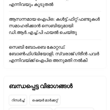
എന്നിവയും കൂടുതൽ
ആസന്നമായ ഐപിഒ: കൾട്ട്.ഫിറ്റ് ഫണ്ടുകൾ
സമാഹരിക്കാൻ സെബിയുമായി
ഡി.ആർ.എച്ച്.പി ഫയൽ ചെയ്തു
സെബി ബോംബെ കോറ്റഡ്,
ബോൺഫിഗ്ലിയോളി, സ്വരാജ് ഗ്രീൻ പവർ
എന്നിവയ്ക്ക് ഐപിഒ അനുമതി നൽകി
ബന്ധപ്പെട്ട വിഭാഗങ്ങൾ
റിസർച്ച്
ഷെയർ മാർക്കറ്റ്