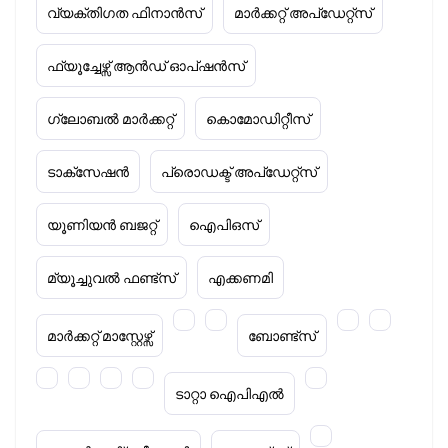
വ്യക്തിഗത ഫിനാൻസ്
മാർക്കറ്റ് അപ്‌ഡേറ്റ്സ്
ഫ്യൂച്ചേഴ്സ് ആൻഡ് ഓപ്ഷൻസ്
ഗ്ലോബൽ മാർക്കറ്റ്
കൊമോഡിറ്റീസ്
ടാക്‌സേഷൻ
പ്രൊഡക്ട് അപ്‌ഡേറ്റ്സ്
യൂണിയൻ ബജറ്റ്
ഐപിഒസ്
മ്യൂച്ചുവൽ ഫണ്ട്സ്
എക്കണമി
മാർക്കറ്റ് മാസ്റ്റേഴ്സ്
ബോണ്ട്സ്
ടാറ്റാ ഐപിഎൽ