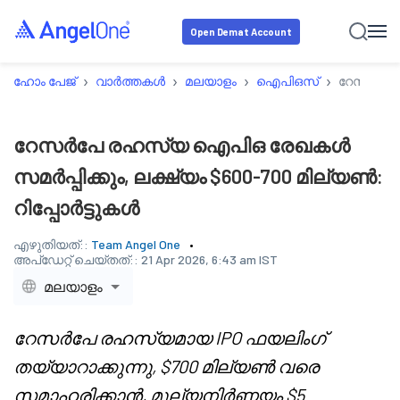
Open Demat Account
›
›
›
›
ഹോം പേജ്
വാർത്തകൾ
മലയാളം
ഐപിഒസ്
റേസർപേ ര
റേസർപേ രഹസ്യ ഐപിഒ രേഖകൾ
സമർപ്പിക്കും, ലക്ഷ്യം $600-700 മില്യൺ:
റിപ്പോർട്ടുകൾ
എഴുതിയത്::
Team Angel One
അപ്‌ഡേറ്റ് ചെയ്തത്::
21 Apr 2026, 6:43 am IST
മലയാളം
റേസർപേ രഹസ്യമായ IPO ഫയലിംഗ്
തയ്യാറാക്കുന്നു, $700 മില്യൺ വരെ
സമാഹരിക്കാൻ, മൂല്യനിർണ്ണയം $5