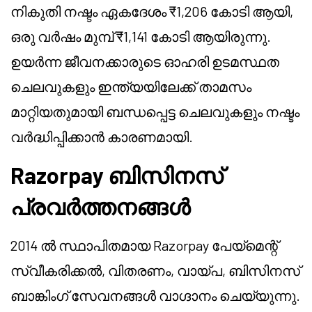
നികുതി നഷ്ടം ഏകദേശം ₹1,206 കോടി ആയി,
ഒരു വർഷം മുമ്പ് ₹1,141 കോടി ആയിരുന്നു.
ഉയർന്ന ജീവനക്കാരുടെ ഓഹരി ഉടമസ്ഥത
ചെലവുകളും ഇന്ത്യയിലേക്ക് താമസം
മാറ്റിയതുമായി ബന്ധപ്പെട്ട ചെലവുകളും നഷ്ടം
വർദ്ധിപ്പിക്കാൻ കാരണമായി.
Razorpay ബിസിനസ്
പ്രവർത്തനങ്ങൾ
2014 ൽ സ്ഥാപിതമായ Razorpay പേയ്മെന്റ്
സ്വീകരിക്കൽ, വിതരണം, വായ്പ, ബിസിനസ്
ബാങ്കിംഗ് സേവനങ്ങൾ വാഗ്ദാനം ചെയ്യുന്നു.