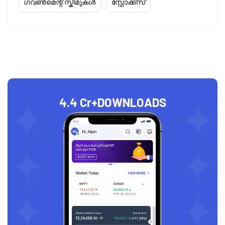
ഗവൺമെന്റ് സ്കീമുകൾ
സ്റ്റോക്ക്‌സ്
4.4 Cr+
DOWNLOADS