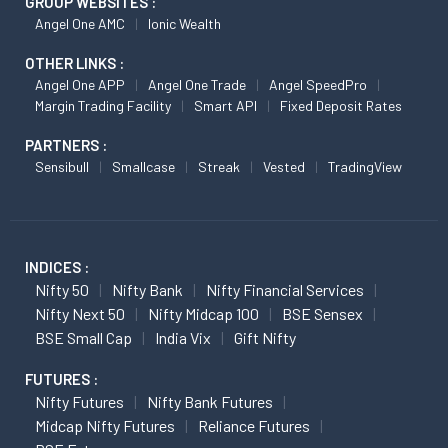
GROUP WEBSITES :
Angel One AMC
Ionic Wealth
OTHER LINKS :
Angel One APP
Angel One Trade
Angel SpeedPro
Margin Trading Facility
Smart API
Fixed Deposit Rates
PARTNERS :
Sensibull
Smallcase
Streak
Vested
TradingView
INDICES :
Nifty 50
Nifty Bank
Nifty Financial Services
Nifty Next 50
Nifty Midcap 100
BSE Sensex
BSE Small Cap
India Vix
Gift Nifty
FUTURES :
Nifty Futures
Nifty Bank Futures
Midcap Nifty Futures
Reliance Futures