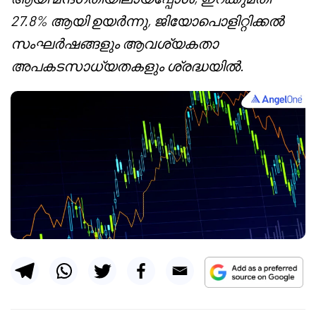
27.8% ആയി ഉയർന്നു, ജിയോപൊളിറ്റിക്കൽ
സംഘർഷങ്ങളും ആവശ്യകതാ
അപകടസാധ്യതകളും ശ്രദ്ധയിൽ.