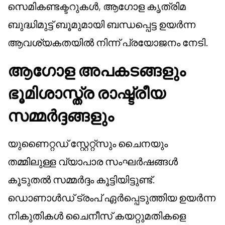
സെമികണ്ടക്ടറുകൾ, ആഗോള കൃത്രിമ
ബുദ്ധിമുട്ട് ബൂമുമായി ബന്ധപ്പെട്ട ഉയർന്ന
ആവശ്യകതയിൽ നിന്ന് പ്രയോജനം നേടി.
ആഗോള അപകടങ്ങളും
ഭൂമിശാസ്ത്ര രാഷ്ട്രീയ
സമ്മർദ്ദങ്ങളും
യുണൈറ്റഡ് സ്റ്റേറ്റ്സും ചൈനയും
തമ്മിലുള്ള വ്യാപാര സംഘർഷങ്ങൾ
കൂടുതൽ സമ്മർദ്ദം കൂട്ടിയിട്ടുണ്ട്.
ഡൊണാൾഡ് ട്രംപ് ഏർപ്പെടുത്തിയ ഉയർന്ന
നികുതികൾ ചൈനീസ് കയറ്റുമതികളെ