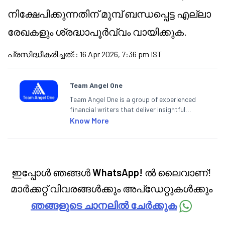
നിക്ഷേപിക്കുന്നതിന് മുമ്പ് ബന്ധപ്പെട്ട എല്ലാ
രേഖകളും ശ്രദ്ധാപൂർവ്വം വായിക്കുക.
പ്രസിദ്ധീകരിച്ചത്:
:
16 Apr 2026, 7:36 pm IST
Team Angel One
Team Angel One is a group of experienced
financial writers that deliver insightful
articles on the stock market, IPO, economy,
Know More
personal finance, commodities and related
categories.
ഇപ്പോൾ ഞങ്ങൾ
WhatsApp!
ൽ ലൈവാണ്!
മാർക്കറ്റ് വിവരങ്ങൾക്കും അപ്‌ഡേറ്റുകൾക്കും
ഞങ്ങളുടെ ചാനലിൽ ചേർക്കുക