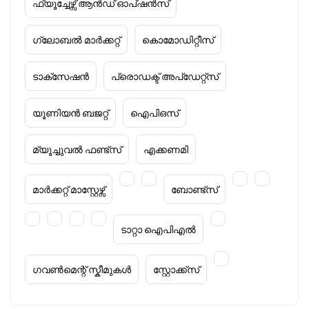
ഫ്യൂച്ചേഴ്സ് ആൻഡ് ഓപ്ഷൻസ്
ഗ്ലോബൽ മാർക്കറ്റ്
കൊമോഡിറ്റീസ്
ടാക്‌സേഷൻ
പ്രൊഡക്ട് അപ്‌ഡേറ്റ്സ്
യൂണിയൻ ബജറ്റ്
ഐപിഒസ്
മ്യൂച്ചുവൽ ഫണ്ട്സ്
എക്കണമി
മാർക്കറ്റ് മാസ്റ്റേഴ്സ്
ബോണ്ട്സ്
ടാറ്റാ ഐപിഎൽ
ഗവൺമെന്റ് സ്കീമുകൾ
സ്റ്റോക്ക്‌സ്