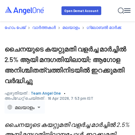
Open Demat Account
›
›
›
›
ഹോം പേജ്
വാർത്തകൾ
മലയാളം
ഗ്ലോബൽ മാർക്കറ്റ്
ച
ചൈനയുടെ കയറ്റുമതി വളർച്ച മാർച്ചിൽ
2.5% ആയി മന്ദഗതിയിലായി; ആഗോള
അനിശ്ചിതത്വത്തിനിടയിൽ ഇറക്കുമതി
വർദ്ധിച്ചു
എഴുതിയത്::
Team Angel One
അപ്‌ഡേറ്റ് ചെയ്തത്::
16 Apr 2026, 7:53 pm IST
മലയാളം
ചൈനയുടെ കയറ്റുമതി വളർച്ച മാർച്ചിൽ 2.5%
ആയി മന്ദഗതിയിലായപ്പോൾ, ഇറക്കുമതി