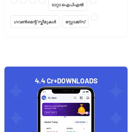
ടാറ്റാ ഐപിഎൽ
ഗവൺമെന്റ് സ്കീമുകൾ
സ്റ്റോക്ക്‌സ്
4.4 Cr+
DOWNLOADS