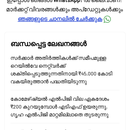
മാർക്കറ്റ് വിവരങ്ങൾക്കും അപ്‌ഡേറ്റുകൾക്കും
ഞങ്ങളുടെ ചാനലിൽ ചേർക്കുക
ബന്ധപ്പെട്ട ലേഖനങ്ങൾ
സർക്കാർ അതിർത്തികൾക്ക് സമീപമുള്ള
റെയിൽവേ നെറ്റ്‌വർക്ക്
ശക്തിപ്പെടുത്തുന്നതിനായി ₹45,000 കോടി
വകയിരുത്താൻ പദ്ധതിയിടുന്നു
കോമേഴ്ഷ്യൽ എൽപിജി വില ഏകദേശം
₹200 കുറയുമ്പോൾ എടിഎഫ് ഉയരുന്നു,
ഗൃഹ എൽപിജി മാറ്റമില്ലാതെ തുടരുന്നു