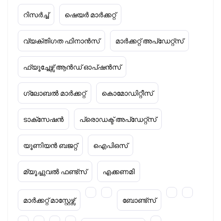
റിസർച്ച്
ഷെയർ മാർക്കറ്റ്
വ്യക്തിഗത ഫിനാൻസ്
മാർക്കറ്റ് അപ്‌ഡേറ്റ്സ്
ഫ്യൂച്ചേഴ്സ് ആൻഡ് ഓപ്ഷൻസ്
ഗ്ലോബൽ മാർക്കറ്റ്
കൊമോഡിറ്റീസ്
ടാക്‌സേഷൻ
പ്രൊഡക്ട് അപ്‌ഡേറ്റ്സ്
യൂണിയൻ ബജറ്റ്
ഐപിഒസ്
മ്യൂച്ചുവൽ ഫണ്ട്സ്
എക്കണമി
മാർക്കറ്റ് മാസ്റ്റേഴ്സ്
ബോണ്ട്സ്