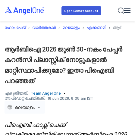
Open Demat Account
›
›
›
›
ഹോം പേജ്
വാർത്തകൾ
മലയാളം
എക്കണമി
ആർബിഐ 202
ആർബിഐ 2026 ജൂൺ 30-നകം പേപ്പർ
കറൻസി പ്ലാസ്റ്റിക് നോട്ടുകളാൽ
മാറ്റിസ്ഥാപിക്കുമോ? ഇതാ പിഐബി
പറഞ്ഞത്
എഴുതിയത്::
Team Angel One
അപ്‌ഡേറ്റ് ചെയ്തത്::
16 Jun 2026, 6:08 am IST
മലയാളം
പിഐബി ഫാക്റ്റ് ചെക്ക്
വ്യക്തമാക്കിയിരിക്കുന്നത് ആർബിഐ 2026