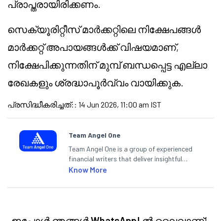
പ്രാപ്തരായിരിക്കണം.
സെക്യൂരിറ്റീസ് മാർക്കറ്റിലെ നിക്ഷേപങ്ങൾ
മാർക്കറ്റ്
അപായങ്ങൾക്ക്
വിഷയമാണ്,
നിക്ഷേപിക്കുന്നതിന് മുമ്പ് ബന്ധപ്പെട്ട എല്ലാ
രേഖകളും ശ്രദ്ധാപൂർവ്വം വായിക്കുക.
പ്രസിദ്ധീകരിച്ചത്:
:
14 Jun 2026, 11:00 am IST
Team Angel One
Team Angel One is a group of experienced
financial writers that deliver insightful
articles on the stock market, IPO, economy,
Know More
personal finance, commodities and related
categories.
ഇപ്പോൾ ഞങ്ങൾ
WhatsApp!
ൽ ലൈവാണ്!