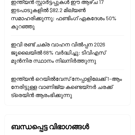
ഇന്ത്യൻ സ്റ്റാർട്ടപ്പുകൾ ഈ ആഴ്ച 17
ഇടപാടുകളിൽ $82.2 മില്യൺ
സമാഹരിക്കുന്നു; ഫണ്ടിംഗ് ഏകദേശം 50%
കുറഞ്ഞു
ഇവി രണ്ട് ചക്ര വാഹന വിൽപ്പന 2026
ജൂലൈയിൽ 68% വർദ്ധിച്ചു; ടിവിഎസ്
മുൻനിര സ്ഥാനം നിലനിർത്തുന്നു
ഇന്ത്യൻ റെയിൽവേസ് നേപ്പാളിലേക്ക് 1-ആം
നേരിട്ടുള്ള വാണിജ്യ കണ്ടെയ്‌നർ ചരക്ക്
ട്രെയിൻ ആരംഭിക്കുന്നു
ബന്ധപ്പെട്ട വിഭാഗങ്ങൾ