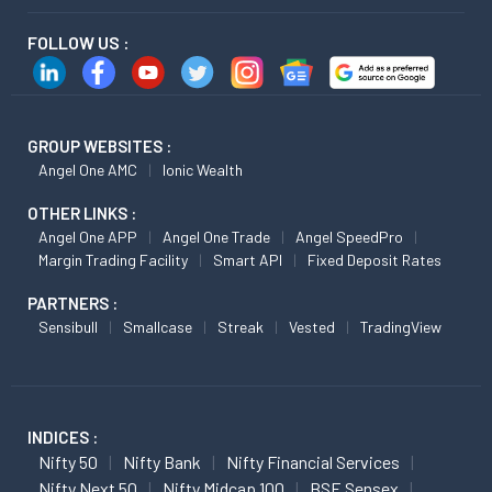
FOLLOW US :
GROUP WEBSITES :
Angel One AMC
Ionic Wealth
OTHER LINKS :
Angel One APP
Angel One Trade
Angel SpeedPro
Margin Trading Facility
Smart API
Fixed Deposit Rates
PARTNERS :
Sensibull
Smallcase
Streak
Vested
TradingView
INDICES :
Nifty 50
Nifty Bank
Nifty Financial Services
Nifty Next 50
Nifty Midcap 100
BSE Sensex