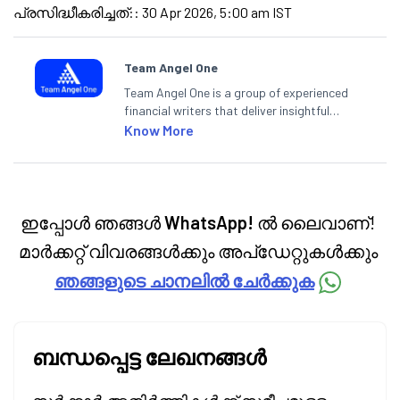
പ്രസിദ്ധീകരിച്ചത്:
:
30 Apr 2026, 5:00 am IST
Team Angel One
Team Angel One is a group of experienced
financial writers that deliver insightful
articles on the stock market, IPO, economy,
Know More
personal finance, commodities and related
categories.
ഇപ്പോൾ ഞങ്ങൾ
WhatsApp!
ൽ ലൈവാണ്!
മാർക്കറ്റ് വിവരങ്ങൾക്കും അപ്‌ഡേറ്റുകൾക്കും
ഞങ്ങളുടെ ചാനലിൽ ചേർക്കുക
ബന്ധപ്പെട്ട ലേഖനങ്ങൾ