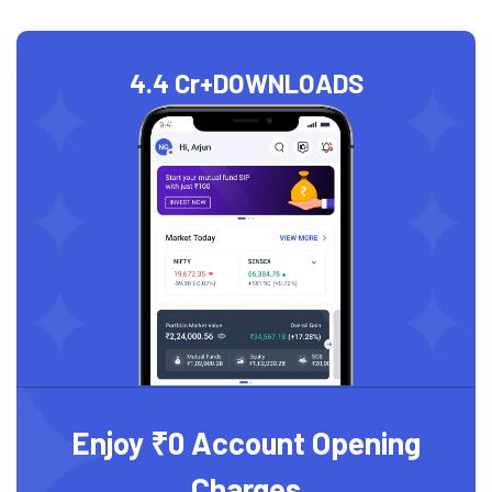
4.4 Cr+
DOWNLOADS
Enjoy ₹0 Account Opening
Charges