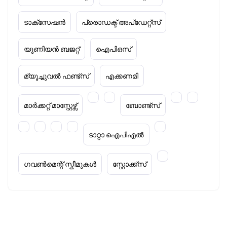
ടാക്‌സേഷൻ
പ്രൊഡക്ട് അപ്‌ഡേറ്റ്സ്
യൂണിയൻ ബജറ്റ്
ഐപിഒസ്
മ്യൂച്ചുവൽ ഫണ്ട്സ്
എക്കണമി
മാർക്കറ്റ് മാസ്റ്റേഴ്സ്
ബോണ്ട്സ്
ടാറ്റാ ഐപിഎൽ
ഗവൺമെന്റ് സ്കീമുകൾ
സ്റ്റോക്ക്‌സ്