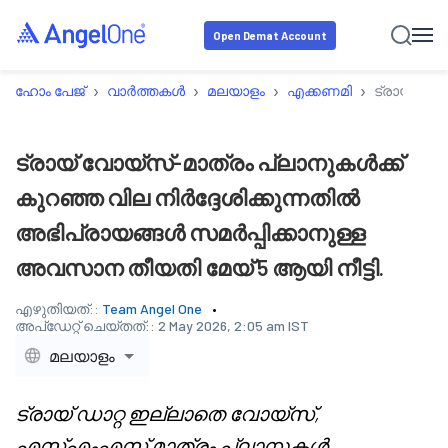
Open Demat Account
›
›
›
›
ഹോം പേജ്
വാർത്തകൾ
മലയാളം
എക്കണമി
ട്രായ് വോ
ട്രായ് വോയ്സ്-മാത്രം പ്ലാനുകൾക്ക്
കുറഞ്ഞ വില നിർദ്ദേശിക്കുന്നതിൽ
അഭിപ്രായങ്ങൾ സമർപ്പിക്കാനുള്ള
അവസാന തീയതി മേയ് 5 ആയി നീട്ടി.
എഴുതിയത്::
Team Angel One
അപ്‌ഡേറ്റ് ചെയ്തത്::
2 May 2026, 2:05 am IST
മലയാളം
ട്രായ് ഡാറ്റ ഇല്ലാതെ വോയ്സ്,
എസ്‌എം‌എസ് മാത്രം പ്ലാനുകൾ