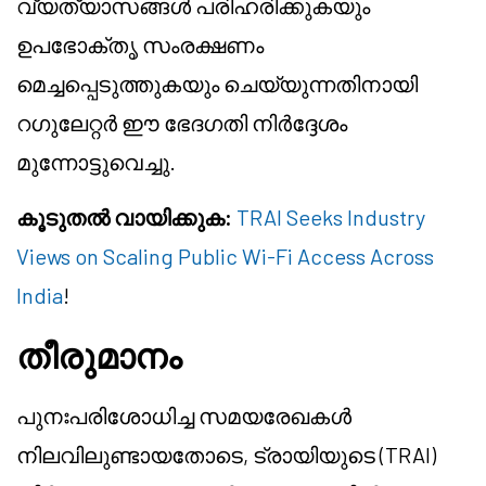
വ്യത്യാസങ്ങൾ പരിഹരിക്കുകയും
ഉപഭോക്തൃ സംരക്ഷണം
മെച്ചപ്പെടുത്തുകയും ചെയ്യുന്നതിനായി
റഗുലേറ്റർ ഈ ഭേദഗതി നിർദ്ദേശം
മുന്നോട്ടുവെച്ചു.
കൂടുതൽ വായിക്കുക:
TRAI Seeks Industry
Views on Scaling Public Wi-Fi Access Across
India
!
തീരുമാനം
പുനഃപരിശോധിച്ച സമയരേഖകൾ
നിലവിലുണ്ടായതോടെ, ട്രായിയുടെ (TRAI)