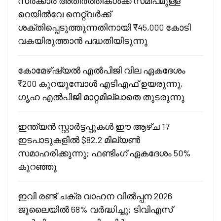
സർക്കാർ അതിർത്തികൾക്ക് സമീപമുള്ള
റെയിൽവേ നെറ്റ്‌വർക്ക്
ശക്തിപ്പെടുത്തുന്നതിനായി ₹45,000 കോടി
വകയിരുത്താൻ പദ്ധതിയിടുന്നു
കോമേഴ്ഷ്യൽ എൽപിജി വില ഏകദേശം
₹200 കുറയുമ്പോൾ എടിഎഫ് ഉയരുന്നു,
ഗൃഹ എൽപിജി മാറ്റമില്ലാതെ തുടരുന്നു
ഇന്ത്യൻ സ്റ്റാർട്ടപ്പുകൾ ഈ ആഴ്ച 17
ഇടപാടുകളിൽ $82.2 മില്യൺ
സമാഹരിക്കുന്നു; ഫണ്ടിംഗ് ഏകദേശം 50%
കുറഞ്ഞു
ഇവി രണ്ട് ചക്ര വാഹന വിൽപ്പന 2026
ജൂലൈയിൽ 68% വർദ്ധിച്ചു; ടിവിഎസ്