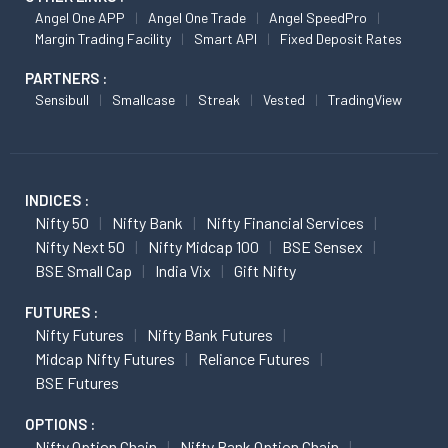
Angel One APP
Angel One Trade
Angel SpeedPro
Margin Trading Facility
Smart API
Fixed Deposit Rates
PARTNERS :
Sensibull
Smallcase
Streak
Vested
TradingView
INDICES :
Nifty 50
Nifty Bank
Nifty Financial Services
Nifty Next 50
Nifty Midcap 100
BSE Sensex
BSE Small Cap
India Vix
Gift Nifty
FUTURES :
Nifty Futures
Nifty Bank Futures
Midcap Nifty Futures
Reliance Futures
BSE Futures
OPTIONS :
Nifty Option Chain
Nifty Bank Option Chain