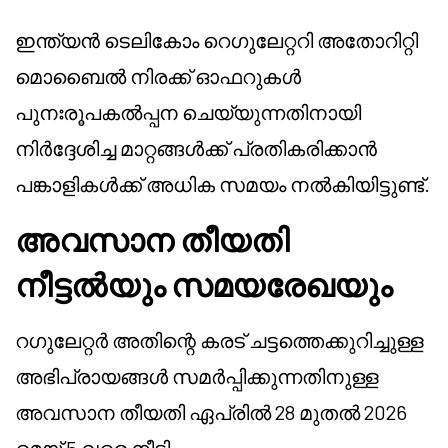
ഇന്ത്യൻ ടെലികോം റെഗുലേറ്ററി അതോറിറ്റി
മൊബൈൽ നിരക്ക് ഓഫറുകൾ
പുനഃരൂപകൽപ്പന ചെയ്യുന്നതിനായി
നിർദ്ദേശിച്ച മാറ്റങ്ങൾക്ക് പ്രതികരിക്കാൻ
പങ്കാളികൾക്ക് അധിക സമയം നൽകിയിട്ടുണ്ട്.
അവസാന തീയതി
നീട്ടൽയും സമയരേഖയും
റഗുലേറ്റർ അതിന്റെ കരട് ചട്ടത്തെക്കുറിച്ചുള്ള
അഭിപ്രായങ്ങൾ സമർപ്പിക്കുന്നതിനുള്ള
അവസാന തീയതി ഏപ്രിൽ 28 മുതൽ 2026