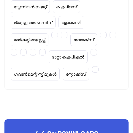
യൂണിയൻ ബജറ്റ്
ഐപിഒസ്
മ്യൂച്ചുവൽ ഫണ്ട്സ്
എക്കണമി
മാർക്കറ്റ് മാസ്റ്റേഴ്സ്
ബോണ്ട്സ്
ടാറ്റാ ഐപിഎൽ
ഗവൺമെന്റ് സ്കീമുകൾ
സ്റ്റോക്ക്‌സ്