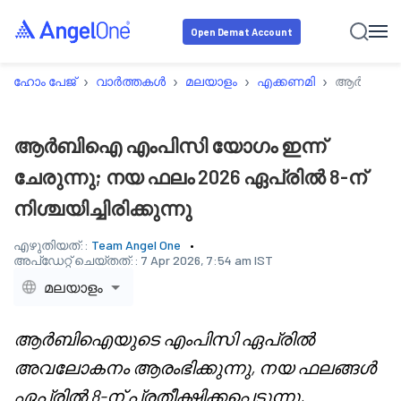
Open Demat Account
›
›
›
›
ഹോം പേജ്
വാർത്തകൾ
മലയാളം
എക്കണമി
ആർബിഐ എംപ
ആർബിഐ എംപിസി യോഗം ഇന്ന്
ചേരുന്നു; നയ ഫലം 2026 ഏപ്രിൽ 8-ന്
നിശ്ചയിച്ചിരിക്കുന്നു
എഴുതിയത്::
Team Angel One
അപ്‌ഡേറ്റ് ചെയ്തത്::
7 Apr 2026, 7:54 am IST
മലയാളം
ആർബിഐയുടെ എംപിസി ഏപ്രിൽ
അവലോകനം ആരംഭിക്കുന്നു, നയ ഫലങ്ങൾ
ഏപ്രിൽ 8-ന് പ്രതീക്ഷിക്കപ്പെടുന്നു,