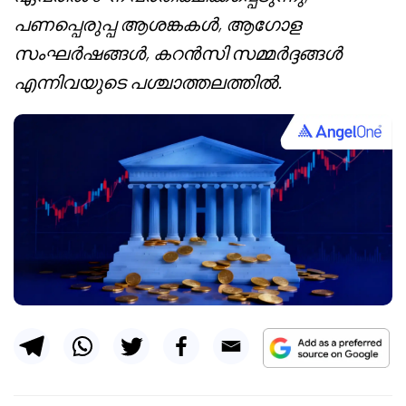
പണപ്പെരുപ്പ ആശങ്കകൾ, ആഗോള
സംഘർഷങ്ങൾ, കറൻസി സമ്മർദ്ദങ്ങൾ
എന്നിവയുടെ പശ്ചാത്തലത്തിൽ.