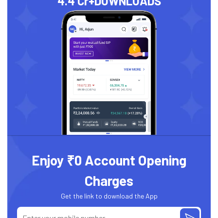
4.4 Cr+
DOWNLOADS
Enjoy ₹0 Account Opening
Charges
Get the link to download the App