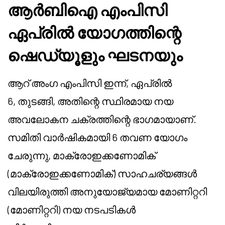
ആർബിഐ എംപിസി
ഏപ്രിൽ യോഗത്തിന്റെ
ഷെഡ്യൂളും ഘടനയും
ആറ് അംഗ എംപിസി ഇന്ന്, ഏപ്രിൽ
6, തുടങ്ങി, അതിന്റെ സ്ഥിരമായ നയ
അവലോകന ചക്രത്തിന്റെ ഭാഗമായാണ്.
സമിതി വാർഷികമായി 6 തവണ യോഗം
ചേരുന്നു, മാക്രോഇക്കണോമിക്
(മാക്രോഇക്കണോമിക്) സാഹചര്യങ്ങൾ
വിലയിരുത്തി അനുയോജ്യമായ മോണിറ്ററി
(മോണിറ്ററി) നയ നടപടികൾ