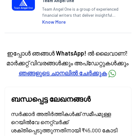
Team Angel One
Team Angel One is a group of experienced
financial writers that deliver insightful
articles on the stock market, IPO, economy,
Know More
personal finance, commodities and related
categories.
ഇപ്പോൾ ഞങ്ങൾ
WhatsApp!
ൽ ലൈവാണ്!
മാർക്കറ്റ് വിവരങ്ങൾക്കും അപ്‌ഡേറ്റുകൾക്കും
ഞങ്ങളുടെ ചാനലിൽ ചേർക്കുക
ബന്ധപ്പെട്ട ലേഖനങ്ങൾ
സർക്കാർ അതിർത്തികൾക്ക് സമീപമുള്ള
റെയിൽവേ നെറ്റ്‌വർക്ക്
ശക്തിപ്പെടുത്തുന്നതിനായി ₹45,000 കോടി