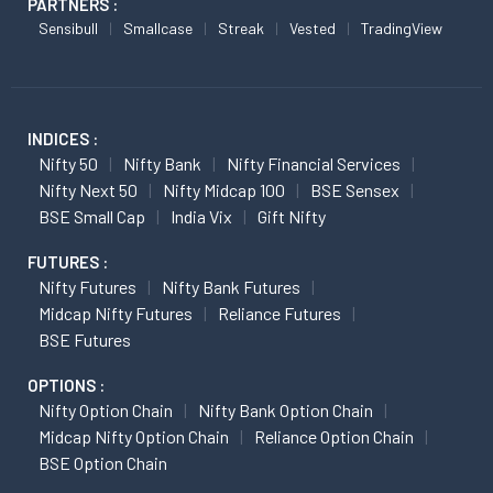
PARTNERS :
Sensibull
Smallcase
Streak
Vested
TradingView
INDICES :
Nifty 50
Nifty Bank
Nifty Financial Services
Nifty Next 50
Nifty Midcap 100
BSE Sensex
BSE Small Cap
India Vix
Gift Nifty
FUTURES :
Nifty Futures
Nifty Bank Futures
Midcap Nifty Futures
Reliance Futures
BSE Futures
OPTIONS :
Nifty Option Chain
Nifty Bank Option Chain
Midcap Nifty Option Chain
Reliance Option Chain
BSE Option Chain