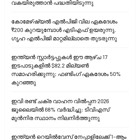
വകയിരുത്താൻ പദ്ധതിയിടുന്നു
കോമേഴ്ഷ്യൽ എൽപിജി വില ഏകദേശം
₹200 കുറയുമ്പോൾ എടിഎഫ് ഉയരുന്നു,
ഗൃഹ എൽപിജി മാറ്റമില്ലാതെ തുടരുന്നു
ഇന്ത്യൻ സ്റ്റാർട്ടപ്പുകൾ ഈ ആഴ്ച 17
ഇടപാടുകളിൽ $82.2 മില്യൺ
സമാഹരിക്കുന്നു; ഫണ്ടിംഗ് ഏകദേശം 50%
കുറഞ്ഞു
ഇവി രണ്ട് ചക്ര വാഹന വിൽപ്പന 2026
ജൂലൈയിൽ 68% വർദ്ധിച്ചു; ടിവിഎസ്
മുൻനിര സ്ഥാനം നിലനിർത്തുന്നു
ഇന്ത്യൻ റെയിൽവേസ് നേപ്പാളിലേക്ക് 1-ആം