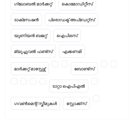
ഗ്ലോബൽ മാർക്കറ്റ്
കൊമോഡിറ്റീസ്
ടാക്‌സേഷൻ
പ്രൊഡക്ട് അപ്‌ഡേറ്റ്സ്
യൂണിയൻ ബജറ്റ്
ഐപിഒസ്
മ്യൂച്ചുവൽ ഫണ്ട്സ്
എക്കണമി
മാർക്കറ്റ് മാസ്റ്റേഴ്സ്
ബോണ്ട്സ്
ടാറ്റാ ഐപിഎൽ
ഗവൺമെന്റ് സ്കീമുകൾ
സ്റ്റോക്ക്‌സ്