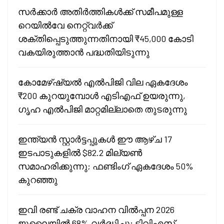
സർക്കാർ അതിർത്തികൾക്ക് സമീപമുള്ള
റെയിൽവേ നെറ്റ്‌വർക്ക്
ശക്തിപ്പെടുത്തുന്നതിനായി ₹45,000 കോടി
വകയിരുത്താൻ പദ്ധതിയിടുന്നു
കോമേഴ്ഷ്യൽ എൽപിജി വില ഏകദേശം
₹200 കുറയുമ്പോൾ എടിഎഫ് ഉയരുന്നു,
ഗൃഹ എൽപിജി മാറ്റമില്ലാതെ തുടരുന്നു
ഇന്ത്യൻ സ്റ്റാർട്ടപ്പുകൾ ഈ ആഴ്ച 17
ഇടപാടുകളിൽ $82.2 മില്യൺ
സമാഹരിക്കുന്നു; ഫണ്ടിംഗ് ഏകദേശം 50%
കുറഞ്ഞു
ഇവി രണ്ട് ചക്ര വാഹന വിൽപ്പന 2026
ജൂലൈയിൽ 68% വർദ്ധിച്ചു; ടിവിഎസ്