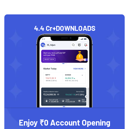
4.4 Cr+
DOWNLOADS
Enjoy ₹0 Account Opening