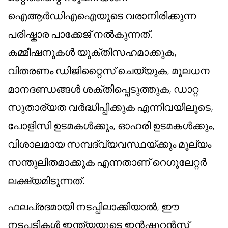
ഐആർഡിഎഐയുടെ വരാനിരിക്കുന്ന
പരിഷ്കാര പാക്കേജ് നൽകുന്നത്.
കമ്മീഷനുകൾ യുക്തിസഹമാക്കുക,
വിതരണം ഡിജിറ്റൈസ് ചെയ്യുക, മൂലധന
മാനദണ്ഡങ്ങൾ ശക്തിപ്പെടുത്തുക, ഡാറ്റ
സുതാര്യത വർദ്ധിപ്പിക്കുക എന്നിവയിലൂടെ,
പോളിസി ഉടമകൾക്കും, ഓഹരി ഉടമകൾക്കും,
വിശാലമായ സമ്പദ്‌വ്യവസ്ഥയ്ക്കും മൂല്യം
സന്തുലിതമാക്കുക എന്നതാണ് റെഗുലേറ്റർ
ലക്ഷ്യമിടുന്നത്.
ഫലപ്രദമായി നടപ്പിലാക്കിയാൽ, ഈ
നടപടികൾ ഇന്ത്യയുടെ ഇൻഷുറൻസ്