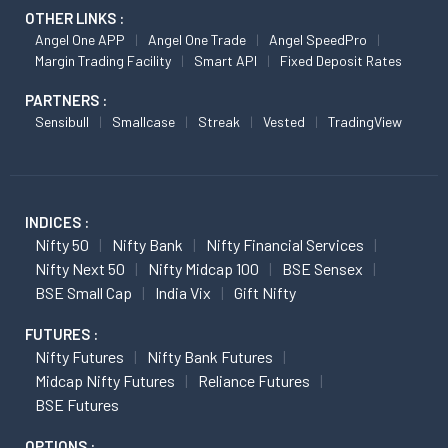
OTHER LINKS :
Angel One APP
Angel One Trade
Angel SpeedPro
Margin Trading Facility
Smart API
Fixed Deposit Rates
PARTNERS :
Sensibull
Smallcase
Streak
Vested
TradingView
INDICES :
Nifty 50
Nifty Bank
Nifty Financial Services
Nifty Next 50
Nifty Midcap 100
BSE Sensex
BSE Small Cap
India Vix
Gift Nifty
FUTURES :
Nifty Futures
Nifty Bank Futures
Midcap Nifty Futures
Reliance Futures
BSE Futures
OPTIONS :