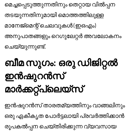
മെച്ചപ്പെടുത്തുന്നതിനും തെറ്റായ വിൽപ്പന
തടയുന്നതിനുമായി മൊത്തത്തിലുള്ള
മാനേജ്‌മെന്റ് ചെലവുകൾ (ഇഒഎം)
അനുപാതങ്ങളും റെഗുലേറ്റർ അവലോകനം
ചെയ്യുന്നുണ്ട്.
ബീമ സുഗം: ഒരു ഡിജിറ്റൽ
ഇൻഷുറൻസ്
മാർക്കറ്റ്പ്ലെയ്സ്
ഇൻഷുറൻസ് താരതമ്യത്തിനും വാങ്ങലിനും
ഒരു ഏകീകൃത പോർട്ടലായി പ്രവർത്തിക്കാൻ
രൂപകൽപ്പന ചെയ്‌തിരിക്കുന്ന വ്യവസായ