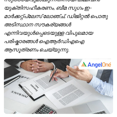
യുക്തിസഹീകരണം, ബീമ സുഗം ഇ-
മാർക്കറ്റ്പ്ലേസ് ലോഞ്ച്, ഡിജിറ്റൽ പൊതു
അടിസ്ഥാന സൗകര്യങ്ങൾ
എന്നിവയുൾപ്പെടെയുള്ള വിപുലമായ
പരിഷ്കാരങ്ങൾ ഐആർഡിഎഐ
ആസൂത്രണം ചെയ്യുന്നു.