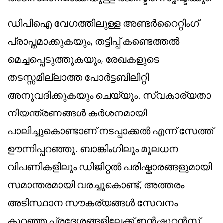
ഡിപിഐ വേഗത്തിലുള്ള അണ്ടർറൈറ്റിംഗ്
പ്രാപ്തമാക്കുകയും, തട്ടിപ്പ് കണ്ടെത്തൽ
മെച്ചപ്പെടുത്തുകയും, രേഖകളുടെ
തടസ്സമില്ലാത്ത പോർട്ടബിലിറ്റി
അനുവദിക്കുകയും ചെയ്യും. സ്വകാര്യതാ
നിയന്ത്രണങ്ങൾ കർശനമായി
പാലിച്ചുകൊണ്ടാണ് നടപ്പാക്കൽ എന്ന് സേത്ത്
ഊന്നിപ്പറഞ്ഞു. ബാങ്കിംഗിലും മൂലധന
വിപണികളിലും ഡിജിറ്റൽ പരിഷ്കാരങ്ങളുമായി
സമാന്തരമായി വരച്ചുകൊണ്ട്, അത്തരം
അടിസ്ഥാന സൗകര്യങ്ങൾ സേവനം
കുറഞ്ഞ പ്രദേശങ്ങളിലേക്ക് ഇൻഷുറൻസ്