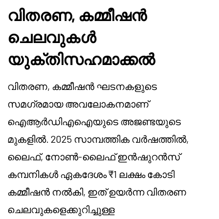
വിതരണ, കമ്മീഷൻ
ചെലവുകൾ
യുക്തിസഹമാക്കൽ
വിതരണ, കമ്മീഷൻ ഘടനകളുടെ
സമഗ്രമായ അവലോകനമാണ്
ഐആർഡിഎഐയുടെ അജണ്ടയുടെ
മുകളിൽ. 2025 സാമ്പത്തിക വർഷത്തിൽ,
ലൈഫ്, നോൺ-ലൈഫ് ഇൻഷുറൻസ്
കമ്പനികൾ ഏകദേശം ₹1 ലക്ഷം കോടി
കമ്മീഷൻ നൽകി, ഇത് ഉയർന്ന വിതരണ
ചെലവുകളെക്കുറിച്ചുള്ള