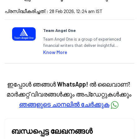
പ്രസിദ്ധീകരിച്ചത്:
:
28 Feb 2026, 12:24 am IST
Team Angel One
Team Angel One is a group of experienced
financial writers that deliver insightful
articles on the stock market, IPO, economy,
Know More
personal finance, commodities and related
categories.
ഇപ്പോൾ ഞങ്ങൾ
WhatsApp!
ൽ ലൈവാണ്!
മാർക്കറ്റ് വിവരങ്ങൾക്കും അപ്‌ഡേറ്റുകൾക്കും
ഞങ്ങളുടെ ചാനലിൽ ചേർക്കുക
ബന്ധപ്പെട്ട ലേഖനങ്ങൾ