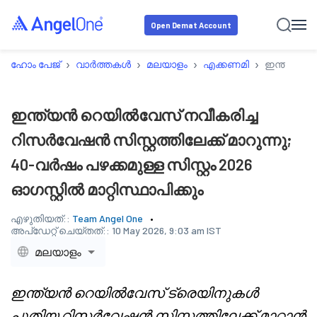
Open Demat Account
›
›
›
›
ഹോം പേജ്
വാർത്തകൾ
മലയാളം
എക്കണമി
ഇന്ത്യൻ റെ
ഇന്ത്യൻ റെയിൽവേസ് നവീകരിച്ച
റിസർവേഷൻ സിസ്റ്റത്തിലേക്ക് മാറുന്നു;
40-വർഷം പഴക്കമുള്ള സിസ്റ്റം 2026
ഓഗസ്റ്റിൽ മാറ്റിസ്ഥാപിക്കും
എഴുതിയത്::
Team Angel One
അപ്‌ഡേറ്റ് ചെയ്തത്::
10 May 2026, 9:03 am IST
മലയാളം
ഇന്ത്യൻ റെയിൽവേസ് ട്രെയിനുകൾ
പുതിയ റിസർവേഷൻ സിസ്റ്റത്തിലേക്ക് മാറ്റാൻ