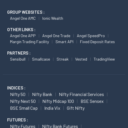
GROUP WEBSITES :
Angel One AMC
Ionic Wealth
OTHER LINKS :
Angel One APP
Angel One Trade
Angel SpeedPro
Margin Trading Facility
Smart API
Fixed Deposit Rates
PARTNERS :
Sensibull
Smallcase
Streak
Vested
TradingView
INDICES :
Nifty 50
Nifty Bank
Nifty Financial Services
Nifty Next 50
Nifty Midcap 100
BSE Sensex
BSE Small Cap
India Vix
Gift Nifty
FUTURES :
Nifty Futures
Nifty Bank Futures