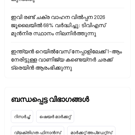
ഇവി രണ്ട് ചക്ര വാഹന വിൽപ്പന 2026
ജൂലൈയിൽ 68% വർദ്ധിച്ചു; ടിവിഎസ്
മുൻനിര സ്ഥാനം നിലനിർത്തുന്നു
ഇന്ത്യൻ റെയിൽവേസ് നേപ്പാളിലേക്ക് 1-ആം
നേരിട്ടുള്ള വാണിജ്യ കണ്ടെയ്‌നർ ചരക്ക്
ട്രെയിൻ ആരംഭിക്കുന്നു
ബന്ധപ്പെട്ട വിഭാഗങ്ങൾ
റിസർച്ച്
ഷെയർ മാർക്കറ്റ്
വ്യക്തിഗത ഫിനാൻസ്
മാർക്കറ്റ് അപ്‌ഡേറ്റ്സ്