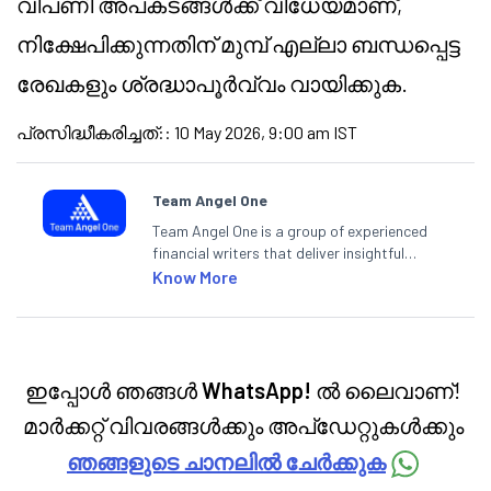
വിപണി അപകടങ്ങൾക്ക് വിധേയമാണ്,
നിക്ഷേപിക്കുന്നതിന് മുമ്പ് എല്ലാ ബന്ധപ്പെട്ട
രേഖകളും ശ്രദ്ധാപൂർവ്വം വായിക്കുക.
പ്രസിദ്ധീകരിച്ചത്:
:
10 May 2026, 9:00 am IST
Team Angel One
Team Angel One is a group of experienced
financial writers that deliver insightful
articles on the stock market, IPO, economy,
Know More
personal finance, commodities and related
categories.
ഇപ്പോൾ ഞങ്ങൾ
WhatsApp!
ൽ ലൈവാണ്!
മാർക്കറ്റ് വിവരങ്ങൾക്കും അപ്‌ഡേറ്റുകൾക്കും
ഞങ്ങളുടെ ചാനലിൽ ചേർക്കുക