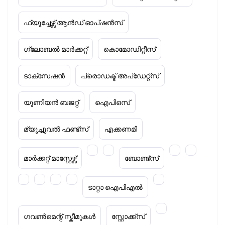
ഫ്യൂച്ചേഴ്സ് ആൻഡ് ഓപ്ഷൻസ്
ഗ്ലോബൽ മാർക്കറ്റ്
കൊമോഡിറ്റീസ്
ടാക്‌സേഷൻ
പ്രൊഡക്ട് അപ്‌ഡേറ്റ്സ്
യൂണിയൻ ബജറ്റ്
ഐപിഒസ്
മ്യൂച്ചുവൽ ഫണ്ട്സ്
എക്കണമി
മാർക്കറ്റ് മാസ്റ്റേഴ്സ്
ബോണ്ട്സ്
ടാറ്റാ ഐപിഎൽ
ഗവൺമെന്റ് സ്കീമുകൾ
സ്റ്റോക്ക്‌സ്