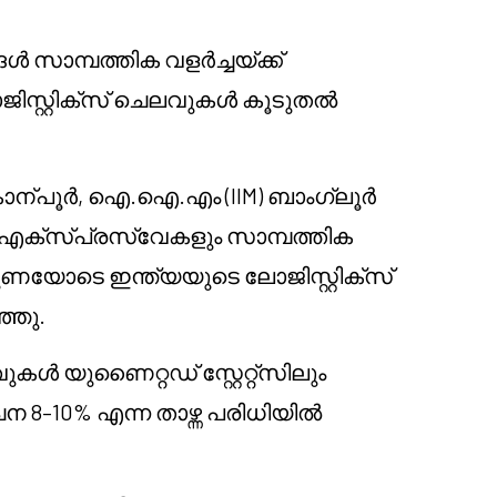
ാമ്പത്തിക വളർച്ചയ്ക്ക്
സ്റ്റിക്സ് ചെലവുകൾ കൂടുതൽ
ാന്പൂർ, ഐ.ഐ.എം (IIM) ബാംഗ്ലൂർ
 എക്സ്പ്രസ്‌വേകളും സാമ്പത്തിക
തുണയോടെ ഇന്ത്യയുടെ ലോജിസ്റ്റിക്സ്
്ഞു.
കൾ യുണൈറ്റഡ് സ്റ്റേറ്റ്സിലും
8–10% എന്ന താഴ്ന്ന പരിധിയിൽ