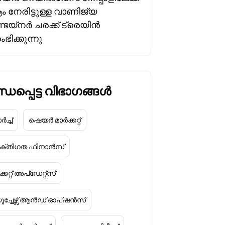
ം നേരിട്ടുള്ള വാണിജ്യ
െയ്‌നർ ചരക്ക് ട്രെയിൻ
ിക്കുന്നു
ധപ്പെട്ട വിഭാഗങ്ങൾ
ച്ച്
ഷെയർ മാർക്കറ്റ്
യക്തിഗത ഫിനാൻസ്
്കറ്റ് അപ്‌ഡേറ്റ്സ്
ൂച്ചേഴ്സ് ആൻഡ് ഓപ്ഷൻസ്