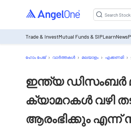
Suggestion will be p
Trade & Invest
Mutual Funds & SIP
Learn
News
P
›
›
›
›
ഹോം പേജ്
വാർത്തകൾ
മലയാളം
എക്കണമി
ഇന്ത്യ ഡിസംബർ മ
ക്യാമറകൾ വഴി തട
ആരംഭിക്കും എന്ന്