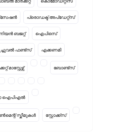
ോബൽ മാർക്കറ്റ്
കൊമോഡിറ്റീസ്
ക്‌സേഷൻ
പ്രൊഡക്ട് അപ്‌ഡേറ്റ്സ്
ിയൻ ബജറ്റ്
ഐപിഒസ്
ൂച്ചുവൽ ഫണ്ട്സ്
എക്കണമി
കറ്റ് മാസ്റ്റേഴ്സ്
ബോണ്ട്സ്
റ്റാ ഐപിഎൽ
മെന്റ് സ്കീമുകൾ
സ്റ്റോക്ക്‌സ്