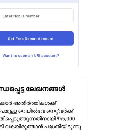
Want to open an NRI account?
്ധപ്പെട്ട ലേഖനങ്ങൾ
്കാർ അതിർത്തികൾക്ക്
മുള്ള റെയിൽവേ നെറ്റ്‌വർക്ക്
ിപ്പെടുത്തുന്നതിനായി ₹45,000
ി വകയിരുത്താൻ പദ്ധതിയിടുന്നു