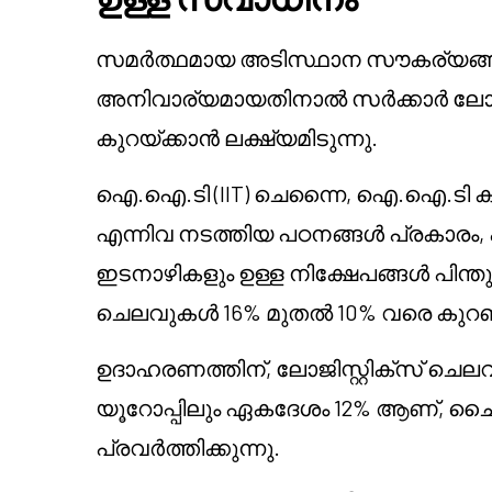
സമർത്ഥമായ അടിസ്ഥാന സൗകര്യങ്ങൾ സ
അനിവാര്യമായതിനാൽ സർക്കാർ ലോജി
കുറയ്ക്കാൻ ലക്ഷ്യമിടുന്നു.
ഐ.ഐ.ടി (IIT) ചെന്നൈ, ഐ.ഐ.ടി ക
എന്നിവ നടത്തിയ പഠനങ്ങൾ പ്രകാരം,
ഇടനാഴികളും ഉള്ള നിക്ഷേപങ്ങൾ പിന്
ചെലവുകൾ 16% മുതൽ 10% വരെ കുറഞ
ഉദാഹരണത്തിന്, ലോജിസ്റ്റിക്സ് ചെലവു
യൂറോപ്പിലും ഏകദേശം 12% ആണ്, ചൈന 
പ്രവർത്തിക്കുന്നു.