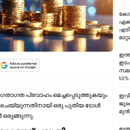
കോമ
ഏകദ
എടി
മാറ്
ഇന്ത
ഇടപ
സമാ
50%
താഗത പ്രവാഹം മെച്ചപ്പെടുത്തുകയും
ഇവി
ജൂല
 ചെയ്യുന്നതിനായി ഒരു പുതിയ ടോൾ
മുൻ
രുങ്ങുന്നു.
ഇന്