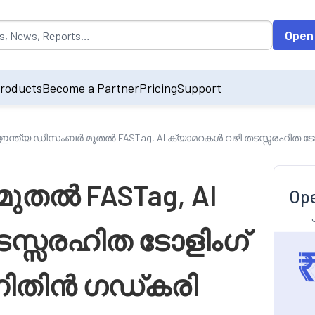
opulated by default on accessing the input field. On entering data int
Open
roducts
Become a Partner
Pricing
Support
ഇന്ത്യ ഡിസംബർ മുതൽ FASTag, AI ക്യാമറകൾ വഴി തടസ്സരഹിത ടോളി
ുതൽ FASTag, AI
Ope
സ്സരഹിത ടോളിംഗ്
 നിതിൻ ഗഡ്കരി