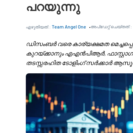
പറയുന്നു
Team Angel One
അപ്‌ഡേറ്റ് ചെയ്തത്::
എഴുതിയത്::
ഡിസംബർ വരെ കാര്യക്ഷമത മെച്ചപ്പെട
കുറയ്ക്കാനും എഎൻപിആർ, ഫാസ്റ്റാഗ
തടസ്സരഹിത ടോളിംഗ് സർക്കാർ ആസൂത