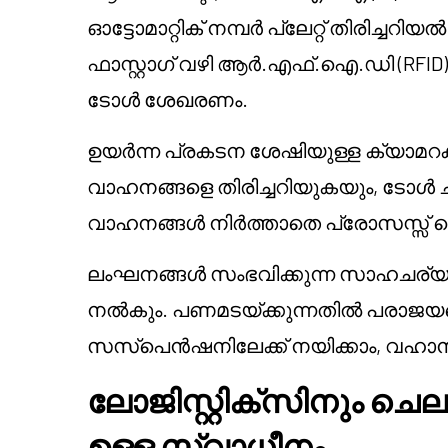
ഓട്ടോമാറ്റിക് നമ്പർ പ്ലേറ്റ് തിരിച്ചറ
ഫാസ്റ്റാഗ് വഴി ആർ.എഫ്.ഐ.ഡി (RFID
ടോൾ ശേഖരണം.
ഉയർന്ന പ്രകടന ശേഷിയുള്ള ക്യാമറകളു
വാഹനങ്ങളെ തിരിച്ചറിയുകയും, ടോ
വാഹനങ്ങൾ നിർത്താതെ പ്രോസസ്സ് ച
ലംഘനങ്ങൾ സംഭവിക്കുന്ന സാഹചര്യങ
നൽകും. പണമടയ്ക്കുന്നതിൽ പരാജയപ്പ
സസ്പെൻഷനിലേക്ക് നയിക്കാം, വഹാൻ ഡ
ലോജിസ്റ്റിക്സിനും ചെല
ഉള്ള സ്വാധീനം