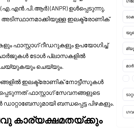
ഗ്ല
ിയൽ (എ.എൻ.പി.ആർ) (ANPR) ഉൾപ്പെടുന്നു,
ടാ
) അടിസ്ഥാനമാക്കിയുള്ള ഇലക്ട്രോണിക്
യൂണ
ം ഫാസ്റ്റാഗ് റീഡറുകളും ഉപയോഗിച്ച്
മ്യ
ൾ ചാർജുകൾ ടോൾ പ്ലാസകളിൽ
െയ്യുകയും ചെയ്യും.
മാർക്
്ങളിൽ ഇലക്ട്രോണിക് നോട്ടീസുകൾ
െടുന്നത് ഫാസ്റ്റാഗ് സേവനങ്ങളുടെ
ടാ
ാറ്റാബേസുമായി ബന്ധപ്പെട്ട പിഴകളും.
ഗവൺ
വു കാര്യക്ഷമതയ്ക്കും