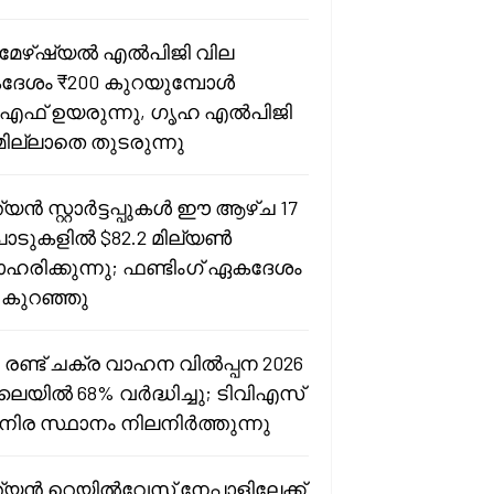
േഴ്ഷ്യൽ എൽപിജി വില
േശം ₹200 കുറയുമ്പോൾ
എഫ് ഉയരുന്നു, ഗൃഹ എൽപിജി
റമില്ലാതെ തുടരുന്നു
്യൻ സ്റ്റാർട്ടപ്പുകൾ ഈ ആഴ്ച 17
ാടുകളിൽ $82.2 മില്യൺ
ഹരിക്കുന്നു; ഫണ്ടിംഗ് ഏകദേശം
 കുറഞ്ഞു
 രണ്ട് ചക്ര വാഹന വിൽപ്പന 2026
ൈയിൽ 68% വർദ്ധിച്ചു; ടിവിഎസ്
നിര സ്ഥാനം നിലനിർത്തുന്നു
ത്യൻ റെയിൽവേസ് നേപ്പാളിലേക്ക്