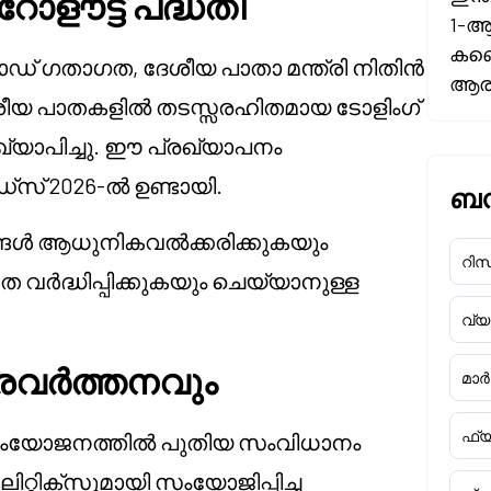
ോളൗട്ട് പദ്ധതി
1-ആ
കണ്ട
ര റോഡ് ഗതാഗത, ദേശീയ പാതാ മന്ത്രി നിതിൻ
ആരംഭ
ീയ പാതകളിൽ തടസ്സരഹിതമായ ടോളിംഗ്
രഖ്യാപിച്ചു. ഈ പ്രഖ്യാപനം
ഡ്സ് 2026-ൽ ഉണ്ടായി.
ബന്
ങ്ങൾ ആധുനികവൽക്കരിക്കുകയും
റിസർ
 വർദ്ധിപ്പിക്കുകയും ചെയ്യാനുള്ള
വ്
്രവർത്തനവും
മാർക
ഫ്യ
സംയോജനത്തിൽ പുതിയ സംവിധാനം
്റിക്സുമായി സംയോജിപ്പിച്ച