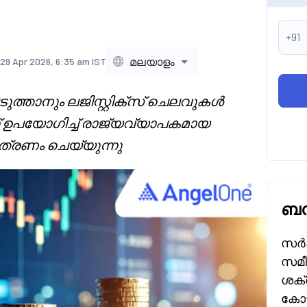
+91
മലയാളം
29 Apr 2026, 6:35 am IST
ുത്താനും ലജിസ്റ്റിക്സ് ചെലവുകൾ
് ഉപയോഗിച്ച് രാജ്യവ്യാപകമായ
്രണം ചെയ്യുന്നു
ബന
സർക
സമീപ
ശക്ത
കോട