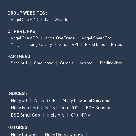
GROUP WEBSITES :
Angel One AMC
Ionic Wealth
OTHER LINKS :
Angel One APP
Angel One Trade
Angel SpeedPro
Margin Trading Facility
Smart API
Fixed Deposit Rates
PARTNERS :
Sensibull
Smallcase
Streak
Vested
TradingView
INDICES :
Nifty 50
Nifty Bank
Nifty Financial Services
Nifty Next 50
Nifty Midcap 100
BSE Sensex
BSE Small Cap
India Vix
Gift Nifty
FUTURES :
Nifty Futures
Nifty Bank Futures