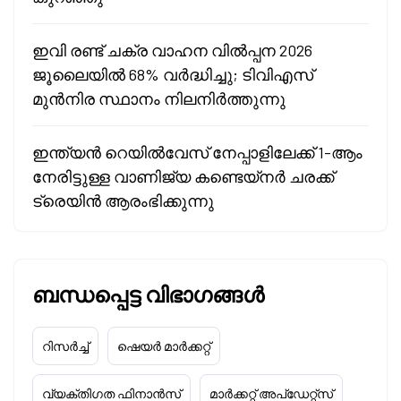
ഇവി രണ്ട് ചക്ര വാഹന വിൽപ്പന 2026
ജൂലൈയിൽ 68% വർദ്ധിച്ചു; ടിവിഎസ്
മുൻനിര സ്ഥാനം നിലനിർത്തുന്നു
ഇന്ത്യൻ റെയിൽവേസ് നേപ്പാളിലേക്ക് 1-ആം
നേരിട്ടുള്ള വാണിജ്യ കണ്ടെയ്‌നർ ചരക്ക്
ട്രെയിൻ ആരംഭിക്കുന്നു
ബന്ധപ്പെട്ട വിഭാഗങ്ങൾ
റിസർച്ച്
ഷെയർ മാർക്കറ്റ്
വ്യക്തിഗത ഫിനാൻസ്
മാർക്കറ്റ് അപ്‌ഡേറ്റ്സ്