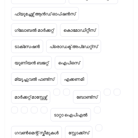
ഫ്യൂച്ചേഴ്സ് ആൻഡ് ഓപ്ഷൻസ്
ഗ്ലോബൽ മാർക്കറ്റ്
കൊമോഡിറ്റീസ്
ടാക്‌സേഷൻ
പ്രൊഡക്ട് അപ്‌ഡേറ്റ്സ്
യൂണിയൻ ബജറ്റ്
ഐപിഒസ്
മ്യൂച്ചുവൽ ഫണ്ട്സ്
എക്കണമി
മാർക്കറ്റ് മാസ്റ്റേഴ്സ്
ബോണ്ട്സ്
ടാറ്റാ ഐപിഎൽ
ഗവൺമെന്റ് സ്കീമുകൾ
സ്റ്റോക്ക്‌സ്