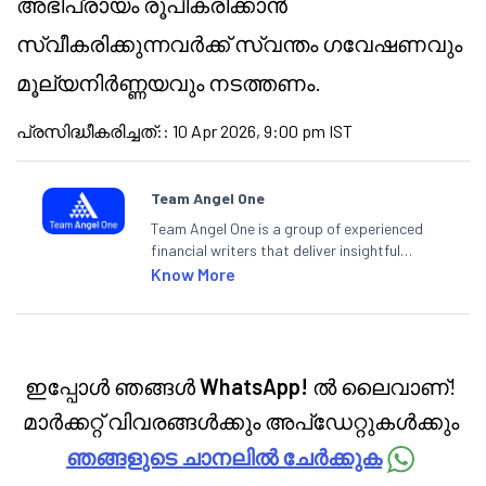
അഭിപ്രായം രൂപീകരിക്കാൻ
സ്വീകരിക്കുന്നവർക്ക് സ്വന്തം ഗവേഷണവും
മൂല്യനിർണ്ണയവും നടത്തണം.
പ്രസിദ്ധീകരിച്ചത്:
:
10 Apr 2026, 9:00 pm IST
Team Angel One
Team Angel One is a group of experienced
financial writers that deliver insightful
articles on the stock market, IPO, economy,
Know More
personal finance, commodities and related
categories.
ഇപ്പോൾ ഞങ്ങൾ
WhatsApp!
ൽ ലൈവാണ്!
മാർക്കറ്റ് വിവരങ്ങൾക്കും അപ്‌ഡേറ്റുകൾക്കും
ഞങ്ങളുടെ ചാനലിൽ ചേർക്കുക