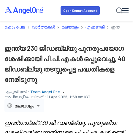
Open Demat Account
›
›
›
›
ഹോം പേജ്
വാർത്തകൾ
മലയാളം
എക്കണമി
ഇന്ത്യ 230
ഇന്ത്യ 230 ജിഡബ്ല്യു പുനരുപയോഗ
ശേഷിക്കായി പി.പി.എ.കൾ ഒപ്പുവെച്ചു, 40
ജിഡബ്ല്യു തടസ്സപ്പെട്ട പദ്ധതികളെ
നേരിടുന്നു
എഴുതിയത്::
Team Angel One
അപ്‌ഡേറ്റ് ചെയ്തത്::
11 Apr 2026, 1:59 am IST
മലയാളം
ഇന്ത്യയ്ക്ക് 230 ജി.ഡബ്ല്യു. പുതുക്കിയ
ശേഷി ലഭിക്കുന്നതിനുള്ള പി.പി.എ.കൾ ഉണ്ട്,