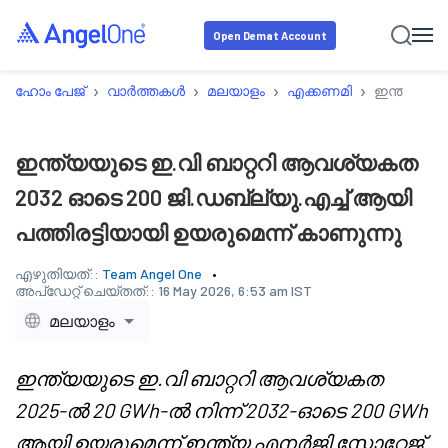
Open Demat Account
›
›
›
›
ഹോം പേജ്
വാർത്തകൾ
മലയാളം
എക്കണമി
ഇന്ത്യയുട
ഇന്ത്യയുടെ ഇ.വി ബാറ്ററി ആവശ്യകത
2032 ഓടെ 200 ജി.ഡബ്ല്യു.എച്ച് ആയി
പത്തിരട്ടിയായി ഉയരുമെന്ന് കാണുന്നു
എഴുതിയത്::
Team Angel One
അപ്‌ഡേറ്റ് ചെയ്തത്::
16 May 2026, 6:53 am IST
മലയാളം
ഇന്ത്യയുടെ ഇ.വി ബാറ്ററി ആവശ്യകത
2025-ൽ 20 GWh-ൽ നിന്ന് 2032-ഓടെ 200 GWh
ആയി ഉയരുമെന്ന് ഇന്ത്യ എനർജി സ്റ്റോറേജ്