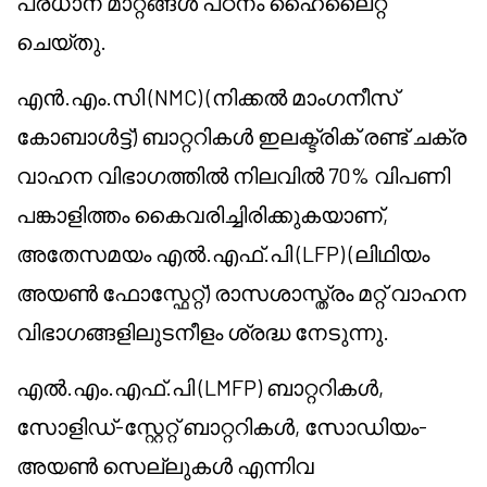
പ്രധാന മാറ്റങ്ങൾ പഠനം ഹൈലൈറ്റ്
ചെയ്തു.
എൻ.എം.സി (NMC) (നിക്കൽ മാംഗനീസ്
കോബാൾട്ട്) ബാറ്ററികൾ ഇലക്ട്രിക് രണ്ട് ചക്ര
വാഹന വിഭാഗത്തിൽ നിലവിൽ 70% വിപണി
പങ്കാളിത്തം കൈവരിച്ചിരിക്കുകയാണ്,
അതേസമയം എൽ.എഫ്.പി (LFP) (ലിഥിയം
അയൺ ഫോസ്ഫേറ്റ്) രാസശാസ്ത്രം മറ്റ് വാഹന
വിഭാഗങ്ങളിലുടനീളം ശ്രദ്ധ നേടുന്നു.
എൽ.എം.എഫ്.പി (LMFP) ബാറ്ററികൾ,
സോളിഡ്-സ്റ്റേറ്റ് ബാറ്ററികൾ, സോഡിയം-
അയൺ സെല്ലുകൾ എന്നിവ