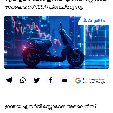
അലൈൻസ് (IESA) പ്രവചിക്കുന്നു.
ഇന്ത്യ എനർജി സ്റ്റോറേജ് അലൈൻസ്