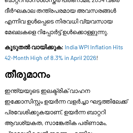
ദീർഘകാല തന്ത്രപരമായ അവസരങ്ങൾ
എന്നിവ ഉൾപ്പെടെ നിരവധി വ്യവസായ
മേഖലകളെ റിപ്പോർട്ട് ഉൾക്കൊള്ളുന്നു.
കൂടുതൽ വായിക്കുക:
India WPI Inflation Hits
42-Month High of 8.3% in April 2026
!
തീരുമാനം
ഇന്ത്യയുടെ ഇലക്ട്രിക് വാഹന
ഇക്കോസിസ്റ്റം ഉയർന്ന വളർച്ചാ ഘട്ടത്തിലേക്ക്
പ്രവേശിക്കുകയാണ്, ഉയർന്ന ബാറ്ററി
ആവശ്യകത, സാങ്കേതിക പരിണാമം,