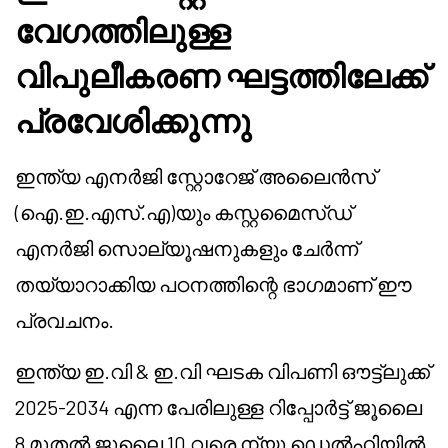
വേഗത്തിലുള്ള
വിപുലീകരണ ഘട്ടത്തിലേക്ക്
പ്രവേശിക്കുന്നു
ഇന്ത്യ എനർജി സ്റ്റോറേജ് അലൈൻസ്
(ഐ.ഇ.എസ്.എ)യും കസ്റ്റമൈസ്ഡ്
എനർജി സൊല്യൂഷനുകളും ചേർന്ന്
തയ്യാറാക്കിയ പഠനത്തിന്റെ ഭാഗമാണ് ഈ
പ്രവചനം.
ഇന്ത്യ ഇ.വി & ഇ.വി ഘടക വിപണി ഔട്ട്‌ലുക്ക്
2025-2034 എന്ന പേരിലുള്ള റിപ്പോർട്ട് ജൂലൈ
8 മുതൽ ജൂലൈ 10 വരെ ന്യൂ ഡെൽഹിയിൽ