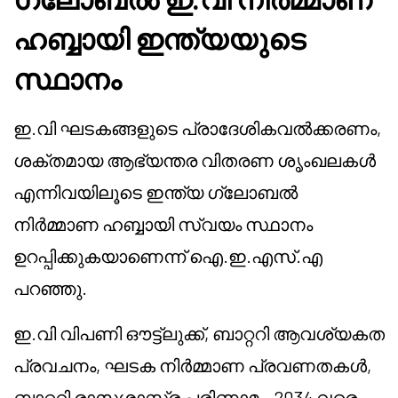
ഹബ്ബായി ഇന്ത്യയുടെ
സ്ഥാനം
ഇ.വി ഘടകങ്ങളുടെ പ്രാദേശികവൽക്കരണം,
ശക്തമായ ആഭ്യന്തര വിതരണ ശൃംഖലകൾ
എന്നിവയിലൂടെ ഇന്ത്യ ഗ്ലോബൽ
നിർമ്മാണ ഹബ്ബായി സ്വയം സ്ഥാനം
ഉറപ്പിക്കുകയാണെന്ന് ഐ.ഇ.എസ്.എ
പറഞ്ഞു.
ഇ.വി വിപണി ഔട്ട്‌ലുക്ക്, ബാറ്ററി ആവശ്യകത
പ്രവചനം, ഘടക നിർമ്മാണ പ്രവണതകൾ,
ബാറ്ററി രാസശാസ്ത്ര പരിണാമം, 2034 വരെ