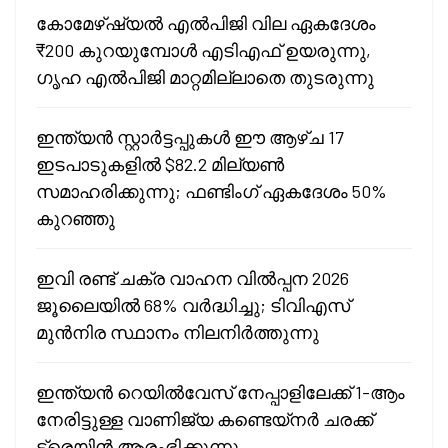
കോമേഴ്ഷ്യൽ എൽപിജി വില ഏകദേശം
₹200 കുറയുമ്പോൾ എടിഎഫ് ഉയരുന്നു,
ഗൃഹ എൽപിജി മാറ്റമില്ലാതെ തുടരുന്നു
ഇന്ത്യൻ സ്റ്റാർട്ടപ്പുകൾ ഈ ആഴ്ച 17
ഇടപാടുകളിൽ $82.2 മില്യൺ
സമാഹരിക്കുന്നു; ഫണ്ടിംഗ് ഏകദേശം 50%
കുറഞ്ഞു
ഇവി രണ്ട് ചക്ര വാഹന വിൽപ്പന 2026
ജൂലൈയിൽ 68% വർദ്ധിച്ചു; ടിവിഎസ്
മുൻനിര സ്ഥാനം നിലനിർത്തുന്നു
ഇന്ത്യൻ റെയിൽവേസ് നേപ്പാളിലേക്ക് 1-ആം
നേരിട്ടുള്ള വാണിജ്യ കണ്ടെയ്‌നർ ചരക്ക്
ട്രെയിൻ ആരംഭിക്കുന്നു