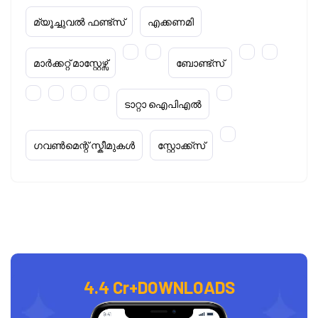
മ്യൂച്ചുവൽ ഫണ്ട്സ്
എക്കണമി
മാർക്കറ്റ് മാസ്റ്റേഴ്സ്
ബോണ്ട്സ്
ടാറ്റാ ഐപിഎൽ
ഗവൺമെന്റ് സ്കീമുകൾ
സ്റ്റോക്ക്‌സ്
4.4 Cr+
DOWNLOADS