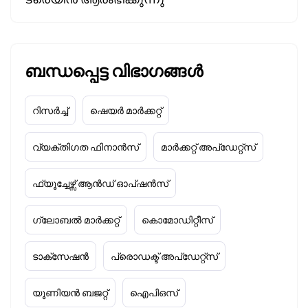
ബന്ധപ്പെട്ട വിഭാഗങ്ങൾ
റിസർച്ച്
ഷെയർ മാർക്കറ്റ്
വ്യക്തിഗത ഫിനാൻസ്
മാർക്കറ്റ് അപ്‌ഡേറ്റ്സ്
ഫ്യൂച്ചേഴ്സ് ആൻഡ് ഓപ്ഷൻസ്
ഗ്ലോബൽ മാർക്കറ്റ്
കൊമോഡിറ്റീസ്
ടാക്‌സേഷൻ
പ്രൊഡക്ട് അപ്‌ഡേറ്റ്സ്
യൂണിയൻ ബജറ്റ്
ഐപിഒസ്