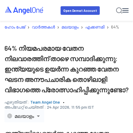
Open Demat Account
›
›
›
›
ഹോം പേജ്
വാർത്തകൾ
മലയാളം
എക്കണമി
64% നിയമപ
64% നിയമപരമായ വേതന
നിലവാരത്തിന് താഴെ സമ്പാദിക്കുന്നു:
ഇന്ത്യയുടെ ഉയർന്ന കുറഞ്ഞ വേതന
ഘടന അനൗപചാരിക തൊഴിലാളി
വിഭാഗത്തെ പ്രോത്സാഹിപ്പിക്കുന്നുണ്ടോ?
എഴുതിയത്::
Team Angel One
അപ്‌ഡേറ്റ് ചെയ്തത്::
24 Apr 2026, 11:55 pm IST
മലയാളം