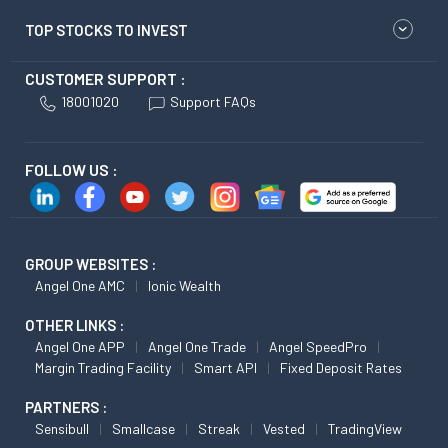
TOP STOCKS TO INVEST
CUSTOMER SUPPORT :
18001020
Support FAQs
FOLLOW US :
GROUP WEBSITES :
Angel One AMC
Ionic Wealth
OTHER LINKS :
Angel One APP
Angel One Trade
Angel SpeedPro
Margin Trading Facility
Smart API
Fixed Deposit Rates
PARTNERS :
Sensibull
Smallcase
Streak
Vested
TradingView