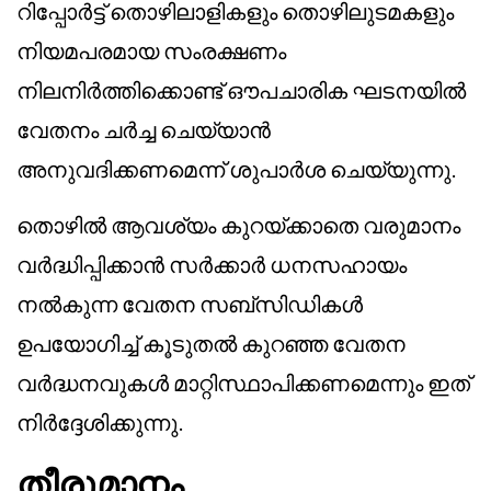
റിപ്പോർട്ട് തൊഴിലാളികളും തൊഴിലുടമകളും
നിയമപരമായ സംരക്ഷണം
നിലനിർത്തിക്കൊണ്ട് ഔപചാരിക ഘടനയിൽ
വേതനം ചർച്ച ചെയ്യാൻ
അനുവദിക്കണമെന്ന് ശുപാർശ ചെയ്യുന്നു.
തൊഴിൽ ആവശ്യം കുറയ്ക്കാതെ വരുമാനം
വർദ്ധിപ്പിക്കാൻ സർക്കാർ ധനസഹായം
നൽകുന്ന വേതന സബ്സിഡികൾ
ഉപയോഗിച്ച് കൂടുതൽ കുറഞ്ഞ വേതന
വർദ്ധനവുകൾ മാറ്റിസ്ഥാപിക്കണമെന്നും ഇത്
നിർദ്ദേശിക്കുന്നു.
തീരുമാനം