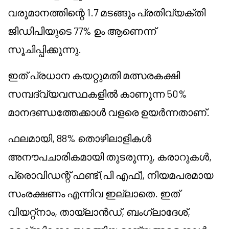
വരുമാനത്തിന്റെ 1.7 മടങ്ങും പ്രതിവ്യക്തി
ജിഡിപിയുടെ 77% ഉം ആണെന്ന്
സൂചിപ്പിക്കുന്നു.
ഇത് പ്രധാന കയറ്റുമതി മത്സരകക്ഷി
സമ്പദ്‌വ്യവസ്ഥകളിൽ കാണുന്ന 50%
മാനദണ്ഡത്തേക്കാൾ വളരെ ഉയർന്നതാണ്.
ഫലമായി, 88% തൊഴിലാളികൾ
അനൗപചാരികമായി തുടരുന്നു, കരാറുകൾ,
പ്രൊവിഡന്റ് ഫണ്ട് (പി എഫ്), നിയമപരമായ
സംരക്ഷണം എന്നിവ ഇല്ലാതെ. ഇത്
വിയറ്റ്നാം, തായ്‌ലാൻഡ്, ബംഗ്ലാദേശ്,