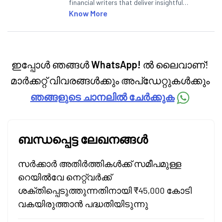
financial writers that deliver insightful
articles on the stock market, IPO, economy,
Know More
personal finance, commodities and related
categories.
ഇപ്പോൾ ഞങ്ങൾ
WhatsApp!
ൽ ലൈവാണ്!
മാർക്കറ്റ് വിവരങ്ങൾക്കും അപ്‌ഡേറ്റുകൾക്കും
ഞങ്ങളുടെ ചാനലിൽ ചേർക്കുക
ബന്ധപ്പെട്ട ലേഖനങ്ങൾ
സർക്കാർ അതിർത്തികൾക്ക് സമീപമുള്ള
റെയിൽവേ നെറ്റ്‌വർക്ക്
ശക്തിപ്പെടുത്തുന്നതിനായി ₹45,000 കോടി
വകയിരുത്താൻ പദ്ധതിയിടുന്നു