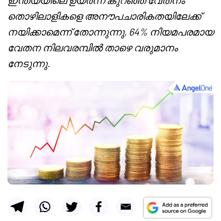
ഇന്ത്യയിലെ ഉയർന്ന കുറഞ്ഞ വേതനം
തൊഴിലാളികളെ അനൗപചാരികതയിലേക്ക്
നയിക്കാമെന്ന് തോന്നുന്നു, 64% നിയമപരമായ
വേതന നിലവരമ്പിൽ താഴെ വരുമാനം
നേടുന്നു.