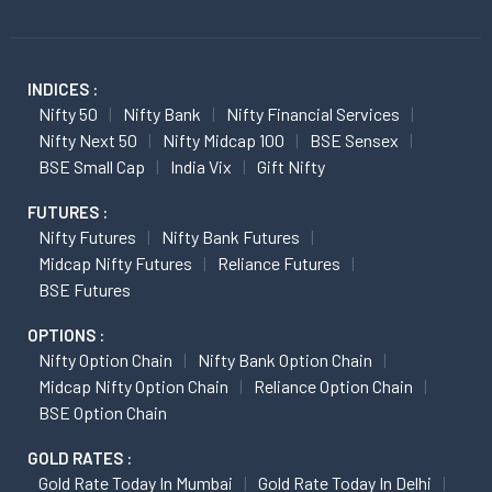
INDICES :
Nifty 50
Nifty Bank
Nifty Financial Services
Nifty Next 50
Nifty Midcap 100
BSE Sensex
BSE Small Cap
India Vix
Gift Nifty
FUTURES :
Nifty Futures
Nifty Bank Futures
Midcap Nifty Futures
Reliance Futures
BSE Futures
OPTIONS :
Nifty Option Chain
Nifty Bank Option Chain
Midcap Nifty Option Chain
Reliance Option Chain
BSE Option Chain
GOLD RATES :
Gold Rate Today In Mumbai
Gold Rate Today In Delhi