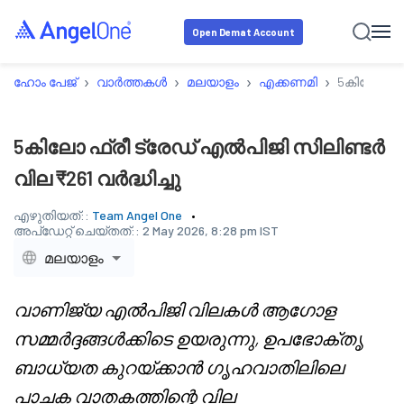
Open Demat Account
›
›
›
›
ഹോം പേജ്
വാർത്തകൾ
മലയാളം
എക്കണമി
5കിലോ ഫ്രീ
5കിലോ ഫ്രീ ട്രേഡ് എൽപിജി സിലിണ്ടർ
വില ₹261 വർദ്ധിച്ചു
എഴുതിയത്::
Team Angel One
അപ്‌ഡേറ്റ് ചെയ്തത്::
2 May 2026, 8:28 pm IST
മലയാളം
വാണിജ്യ എൽപിജി വിലകൾ ആഗോള
സമ്മർദ്ദങ്ങൾക്കിടെ ഉയരുന്നു, ഉപഭോക്തൃ
ബാധ്യത കുറയ്ക്കാൻ ഗൃഹവാതിലിലെ
പാചക വാതകത്തിന്റെ വില