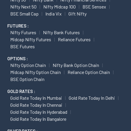
Nifty Next 50
Nifty Midcap 100
BSE Sensex
BSE Small Cap
India Vix
Gift Nifty
FUTURES :
Nifty Futures
Nifty Bank Futures
Midcap Nifty Futures
Reliance Futures
BSE Futures
OPTIONS :
Nifty Option Chain
Nifty Bank Option Chain
Midcap Nifty Option Chain
Reliance Option Chain
BSE Option Chain
GOLD RATES :
Gold Rate Today In Mumbai
Gold Rate Today In Delhi
Gold Rate Today In Chennai
Gold Rate Today In Hyderabad
Gold Rate Today In Bangalore
SILVER RATES :