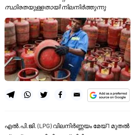
സ്ഥിരതയുള്ളതായി നിലനിർത്തുന്നു
എൽ.പി.ജി. (LPG) വിലനിർണ്ണയം മേയ് 1 മുതൽ