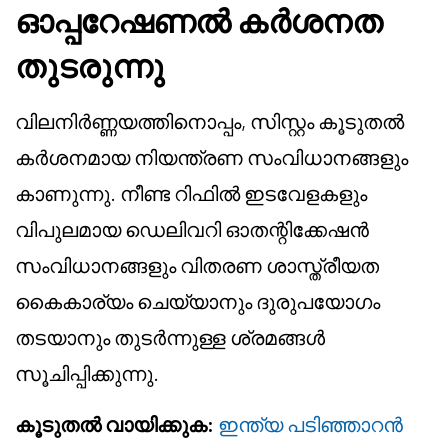
ഓപ്പറേഷണൽ കർശനത
തുടരുന്നു
വിലനിർണ്ണയത്തിനൊപ്പം, സിസ്റ്റം കൂടുതൽ
കർശനമായ നിയന്ത്രണ സംവിധാനങ്ങളും
കാണുന്നു. നീണ്ട റിഫിൽ ഇടവേളകളും
വിപുലമായ ഡെലിവറി ഓതന്റിക്കേഷൻ
സംവിധാനങ്ങളും വിതരണ ശാസ്ത്രീയത
കൈകാര്യം ചെയ്യാനും ദുരുപയോഗം
തടയാനും തുടർന്നുള്ള ശ്രമങ്ങൾ
സൂചിപ്പിക്കുന്നു.
കൂടുതൽ വായിക്കുക:
ഇന്ത്യ പടിഞ്ഞാറൻ