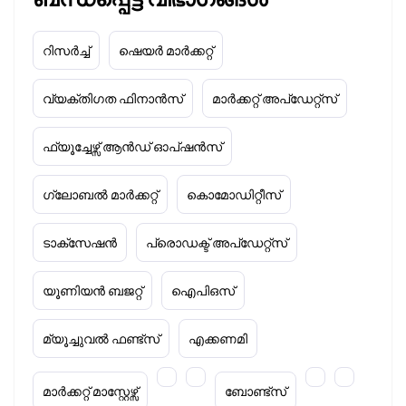
റിസർച്ച്
ഷെയർ മാർക്കറ്റ്
വ്യക്തിഗത ഫിനാൻസ്
മാർക്കറ്റ് അപ്‌ഡേറ്റ്സ്
ഫ്യൂച്ചേഴ്സ് ആൻഡ് ഓപ്ഷൻസ്
ഗ്ലോബൽ മാർക്കറ്റ്
കൊമോഡിറ്റീസ്
ടാക്‌സേഷൻ
പ്രൊഡക്ട് അപ്‌ഡേറ്റ്സ്
യൂണിയൻ ബജറ്റ്
ഐപിഒസ്
മ്യൂച്ചുവൽ ഫണ്ട്സ്
എക്കണമി
മാർക്കറ്റ് മാസ്റ്റേഴ്സ്
ബോണ്ട്സ്