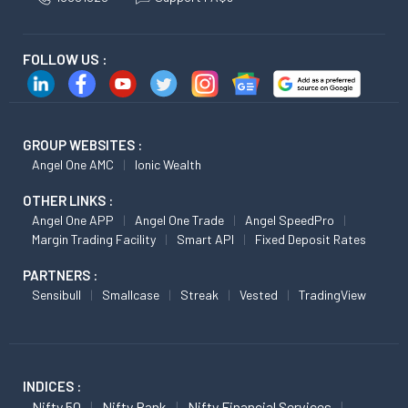
FOLLOW US :
GROUP WEBSITES :
Angel One AMC
Ionic Wealth
OTHER LINKS :
Angel One APP
Angel One Trade
Angel SpeedPro
Margin Trading Facility
Smart API
Fixed Deposit Rates
PARTNERS :
Sensibull
Smallcase
Streak
Vested
TradingView
INDICES :
Nifty 50
Nifty Bank
Nifty Financial Services