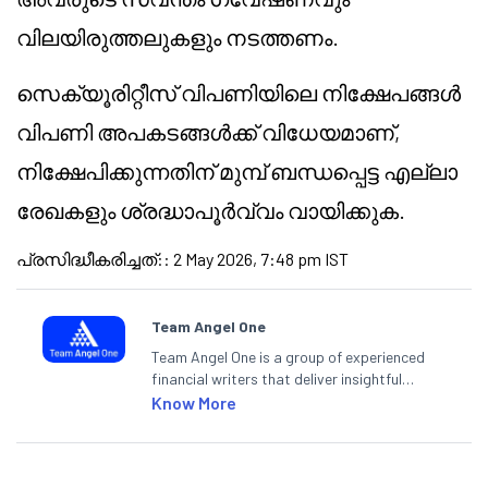
വിലയിരുത്തലുകളും നടത്തണം.
സെക്യൂരിറ്റീസ് വിപണിയിലെ നിക്ഷേപങ്ങൾ
വിപണി അപകടങ്ങൾക്ക് വിധേയമാണ്,
നിക്ഷേപിക്കുന്നതിന് മുമ്പ് ബന്ധപ്പെട്ട എല്ലാ
രേഖകളും ശ്രദ്ധാപൂർവ്വം വായിക്കുക.
പ്രസിദ്ധീകരിച്ചത്:
:
2 May 2026, 7:48 pm IST
Team Angel One
Team Angel One is a group of experienced
financial writers that deliver insightful
articles on the stock market, IPO, economy,
Know More
personal finance, commodities and related
categories.