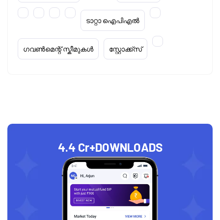
ടാറ്റാ ഐപിഎൽ
ഗവൺമെന്റ് സ്കീമുകൾ
സ്റ്റോക്ക്‌സ്
4.4 Cr+
DOWNLOADS