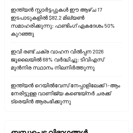
ഇന്ത്യൻ സ്റ്റാർട്ടപ്പുകൾ ഈ ആഴ്ച 17
ഇടപാടുകളിൽ $82.2 മില്യൺ
സമാഹരിക്കുന്നു; ഫണ്ടിംഗ് ഏകദേശം 50%
കുറഞ്ഞു
ഇവി രണ്ട് ചക്ര വാഹന വിൽപ്പന 2026
ജൂലൈയിൽ 68% വർദ്ധിച്ചു; ടിവിഎസ്
മുൻനിര സ്ഥാനം നിലനിർത്തുന്നു
ഇന്ത്യൻ റെയിൽവേസ് നേപ്പാളിലേക്ക് 1-ആം
നേരിട്ടുള്ള വാണിജ്യ കണ്ടെയ്‌നർ ചരക്ക്
ട്രെയിൻ ആരംഭിക്കുന്നു
ബന്ധപ്പെട്ട വിഭാഗങ്ങൾ