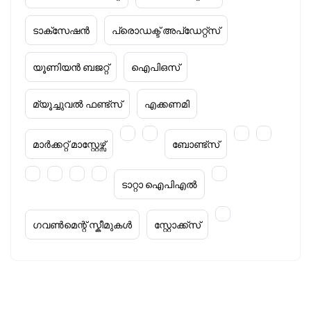
ടാക്‌സേഷൻ
പ്രൊഡക്ട് അപ്‌ഡേറ്റ്സ്
യൂണിയൻ ബജറ്റ്
ഐപിഒസ്
മ്യൂച്ചുവൽ ഫണ്ട്സ്
എക്കണമി
മാർക്കറ്റ് മാസ്റ്റേഴ്സ്
ബോണ്ട്സ്
ടാറ്റാ ഐപിഎൽ
ഗവൺമെന്റ് സ്കീമുകൾ
സ്റ്റോക്ക്‌സ്