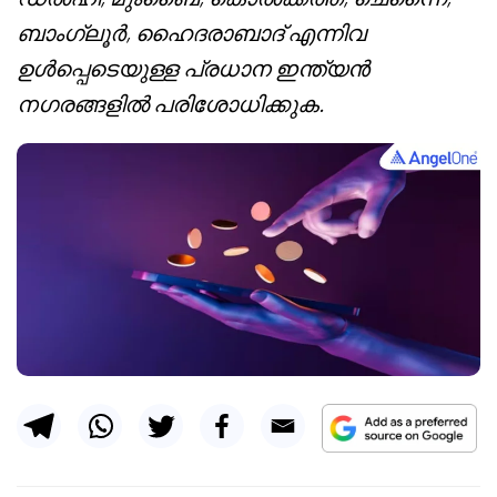
ബാംഗ്ലൂർ, ഹൈദരാബാദ് എന്നിവ
ഉൾപ്പെടെയുള്ള പ്രധാന ഇന്ത്യൻ
നഗരങ്ങളിൽ പരിശോധിക്കുക.