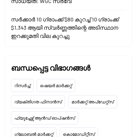
സാധ്യത: WGC സർവേ
സർക്കാർ 10 ഗ്രാംക്ക് $80 കുറച്ച് 10 ഗ്രാംക്ക്
$1,343 ആയി സ്വർണ്ണത്തിന്റെ അടിസ്ഥാന
ഇറക്കുമതി വില കുറച്ചു
ബന്ധപ്പെട്ട വിഭാഗങ്ങൾ
റിസർച്ച്
ഷെയർ മാർക്കറ്റ്
വ്യക്തിഗത ഫിനാൻസ്
മാർക്കറ്റ് അപ്‌ഡേറ്റ്സ്
ഫ്യൂച്ചേഴ്സ് ആൻഡ് ഓപ്ഷൻസ്
ഗ്ലോബൽ മാർക്കറ്റ്
കൊമോഡിറ്റീസ്