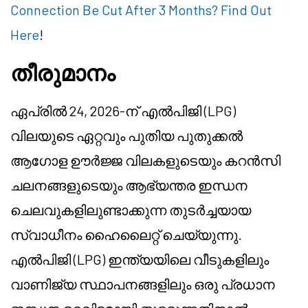
Connection Be Cut After 3 Months? Find Out
Here
!
തീരുമാനം
ഏപ്രിൽ 24, 2026-ന് എൽപിജി (LPG)
വിലയുടെ ഏറ്റവും പുതിയ പുതുക്കൽ
ആഗോള ഊർജ്ജ വിലകളുടെയും കറൻസി
ചലനങ്ങളുടെയും ആഭ്യന്തര ഇന്ധന
ചെലവുകളിലുണ്ടാക്കുന്ന തുടർച്ചയായ
സ്വാധീനം ഹൈലൈറ്റ് ചെയ്യുന്നു.
എൽപിജി (LPG) ഇന്ത്യയിലെ വീടുകളിലും
വാണിജ്യ സ്ഥാപനങ്ങളിലും ഒരു പ്രധാന