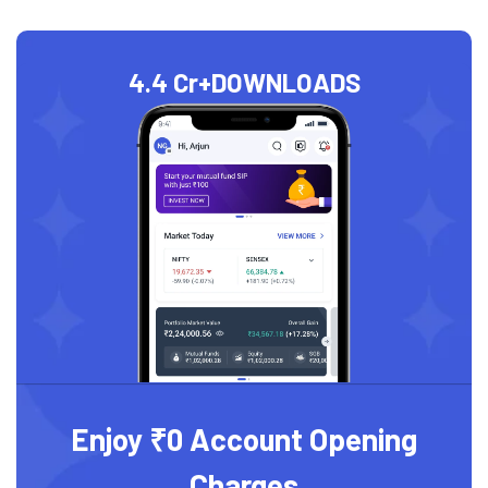
4.4 Cr+
DOWNLOADS
Enjoy ₹0 Account Opening
Charges