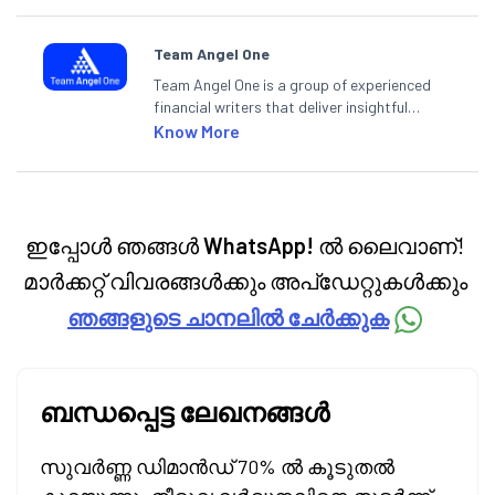
Team Angel One
Team Angel One is a group of experienced
financial writers that deliver insightful
articles on the stock market, IPO, economy,
Know More
personal finance, commodities and related
categories.
ഇപ്പോൾ ഞങ്ങൾ
WhatsApp!
ൽ ലൈവാണ്!
മാർക്കറ്റ് വിവരങ്ങൾക്കും അപ്‌ഡേറ്റുകൾക്കും
ഞങ്ങളുടെ ചാനലിൽ ചേർക്കുക
ബന്ധപ്പെട്ട ലേഖനങ്ങൾ
സുവർണ്ണ ഡിമാൻഡ് 70% ൽ കൂടുതൽ