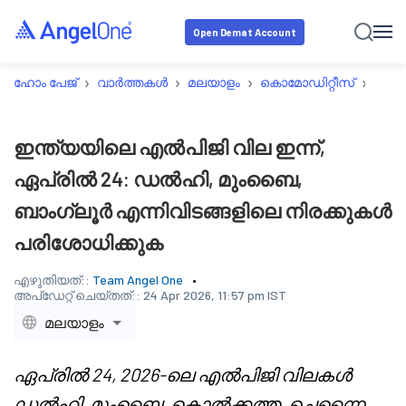
Open Demat Account
›
›
›
›
ഹോം പേജ്
വാർത്തകൾ
മലയാളം
കൊമോഡിറ്റീസ്
ഇന്ത
ഇന്ത്യയിലെ എൽപിജി വില ഇന്ന്,
ഏപ്രിൽ 24: ഡൽഹി, മുംബൈ,
ബാംഗ്ലൂർ എന്നിവിടങ്ങളിലെ നിരക്കുകൾ
പരിശോധിക്കുക
എഴുതിയത്::
Team Angel One
അപ്‌ഡേറ്റ് ചെയ്തത്::
24 Apr 2026, 11:57 pm IST
മലയാളം
ഏപ്രിൽ 24, 2026-ലെ എൽപിജി വിലകൾ
ഡൽഹി, മുംബൈ, കൊൽക്കത്ത, ചെന്നൈ,