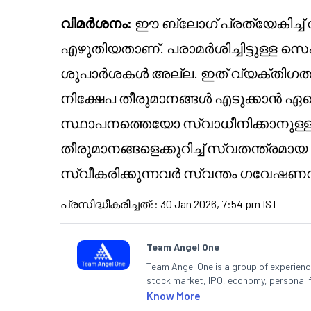
വിമർശനം:
ഈ ബ്ലോഗ് പ്രത്യേകിച്ച
എഴുതിയതാണ്. പരാമർശിച്ചിട്ടുള്ള സ
ശുപാർശകൾ അല്ല. ഇത് വ്യക്തിഗത
നിക്ഷേപ തീരുമാനങ്ങൾ എടുക്കാൻ ഏ
സ്ഥാപനത്തെയോ സ്വാധീനിക്കാനുള്ള ഉ
തീരുമാനങ്ങളെക്കുറിച്ച് സ്വതന്ത്രമാ
സ്വീകരിക്കുന്നവർ സ്വന്തം ഗവേഷണവ
പ്രസിദ്ധീകരിച്ചത്:
:
30 Jan 2026, 7:54 pm IST
Team Angel One
Team Angel One is a group of experienced
stock market, IPO, economy, personal 
Know More