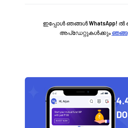
ഇപ്പോൾ ഞങ്ങൾ
WhatsApp!
ൽ ല
അപ്‌ഡേറ്റുകൾക്കും
ഞങ്ങ
4.
D