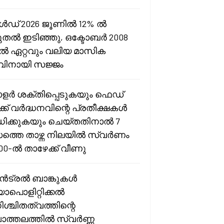
ഡ് 2026 ജൂണിൽ 12% ൽ
ുതൽ ഇടിഞ്ഞു, ഒക്ടോബർ 2008
ൽ ഏറ്റവും വലിയ മാസിക
വിനായി സജ്ജം
ർ ശക്തിപ്പെടുകയും ഫെഡ്
്ക് വർദ്ധനവിന്റെ പ്രതീക്ഷകൾ
ിക്കുകയും ചെയ്തതിനാൽ 7
ത്തെ താഴ്ന്ന നിലയിൽ സ്വർണം
000-ൽ താഴേക്ക് വീണു
ട്രൽ ബാങ്കുകൾ
ോപൊളിറ്റിക്കൽ
ശ്ചിതത്വത്തിന്റെ
ചാത്തലത്തിൽ സ്വർണ്ണ