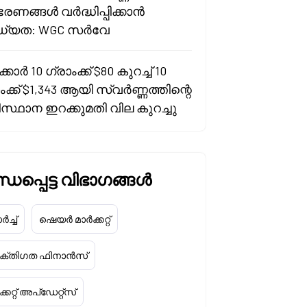
രണങ്ങൾ വർദ്ധിപ്പിക്കാൻ
്യത: WGC സർവേ
കാർ 10 ഗ്രാംക്ക് $80 കുറച്ച് 10
ംക്ക് $1,343 ആയി സ്വർണ്ണത്തിന്റെ
സ്ഥാന ഇറക്കുമതി വില കുറച്ചു
ധപ്പെട്ട വിഭാഗങ്ങൾ
ച്ച്
ഷെയർ മാർക്കറ്റ്
യക്തിഗത ഫിനാൻസ്
്കറ്റ് അപ്‌ഡേറ്റ്സ്