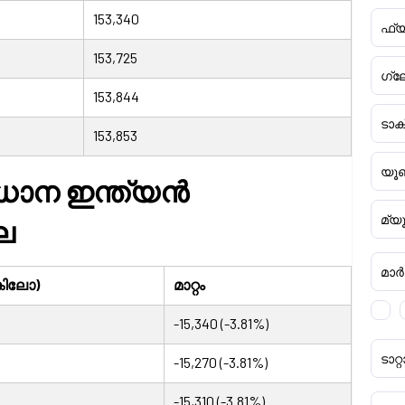
153,340
ഫ്യ
153,725
ഗ്ല
153,844
ടാ
153,853
യൂണ
്രധാന ഇന്ത്യൻ
മ്യ
ല
മാർക്
/കിലോ)
മാറ്റം
-15,340 (-3.81%)
ടാ
-15,270 (-3.81%)
-15,310 (-3.81%)