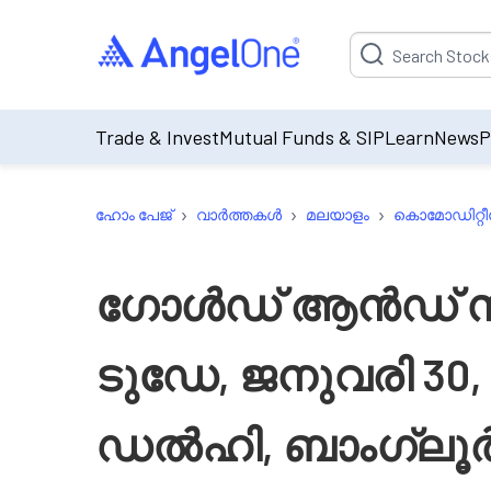
Suggestion will be p
Trade & Invest
Mutual Funds & SIP
Learn
News
P
›
›
›
ഹോം പേജ്
വാർത്തകൾ
മലയാളം
കൊമോഡിറ്റീ
ഗോൾഡ് ആൻഡ് 
ടുഡേ, ജനുവരി 30,
ഡൽഹി, ബാംഗ്ലൂ