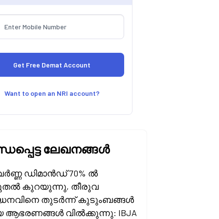
Want to open an NRI account?
്ധപ്പെട്ട ലേഖനങ്ങൾ
ർണ്ണ ഡിമാൻഡ് 70% ൽ
ുതൽ കുറയുന്നു, തീരുവ
്ധനവിനെ തുടർന്ന് കുടുംബങ്ങൾ
 ആഭരണങ്ങൾ വിൽക്കുന്നു: IBJA