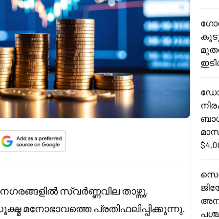
ഗോൾ
കൂട
മുത
ഇടി
ഡോള
നിരക
ബാധ
മാസ
$4,
സെൻ
ജിയ
നഗരങ്ങളിൽ സ്വർണ്ണവില താഴ്ന്നു,
അനി
്മ മനോഭാവത്തെ പ്രതിഫലിപ്പിക്കുന്നു.
പശ്