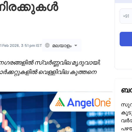
നിരക്കുകൾ
+91
മലയാളം
1 Feb 2026, 3:51 pm IST
 നഗരങ്ങളിൽ സ്വർണ്ണവില മൃദുവായി,
ക്കറ്റുകളിൽ വെള്ളിവില കുത്തനെ
ബന
സുവ
കൂട
വർദ
പഴയ