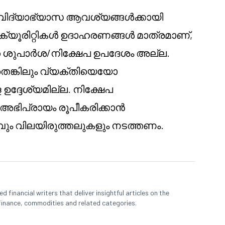
് വിദ്യാഭ്യാസ ആവശ്യങ്ങൾക്കായി
െക്യൂരിറ്റികൾ ഉദാഹരണങ്ങൾ മാത്രമാണ്,
 ശുപാർശ/നിക്ഷേപ ഉപദേശം അല്ല.
തെങ്കിലും വ്യക്തിയെയോ
ദ്ദേശ്യമില്ല. നിക്ഷേപ
യ അഭിപ്രായം രൂപീകരിക്കാൻ
ും വിലയിരുത്തലുകളും നടത്തണം.
 financial writers that deliver insightful articles on the
finance, commodities and related categories.