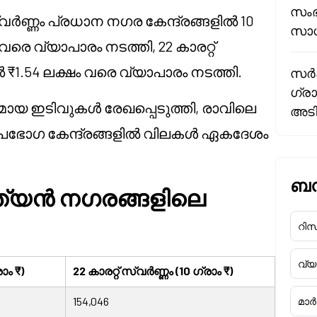
സംഭ
സ്വർണ്ണം പ്രധാന നഗര കേന്ദ്രങ്ങളിൽ 10
സാധ
 വരെ വ്യാപാരം നടത്തി, 22 കാരറ്റ്
തൽ ₹1.54 ലക്ഷം വരെ വ്യാപാരം നടത്തി.
സർക്
ഗ്രാ
ായ ഇടിവുകൾ രേഖപ്പെടുത്തി, രാവിലെ
അടി
ഉപഭോഗ കേന്ദ്രങ്ങളിൽ വിലകൾ ഏകദേശം
ബന്
ന്ത്യൻ നഗരങ്ങളിലെ
റിസർ
വ്
ാം ₹)
22 കാരറ്റ് സ്വർണ്ണം (10 ഗ്രാം ₹)
154,046
മാർക