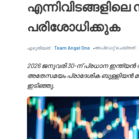
എന്നിവിടങ്ങളിലെ 
പരിശോധിക്കുക
Team Angel One
അപ്‌ഡേറ്റ് ചെയ്തത്::
എഴുതിയത്::
2026 ജനുവരി 30-ന് പ്രധാന ഇന്ത്യൻ
അതേസമയം പ്രാദേശിക ബുള്ളിയൻ മാർ
ഇടിഞ്ഞു.