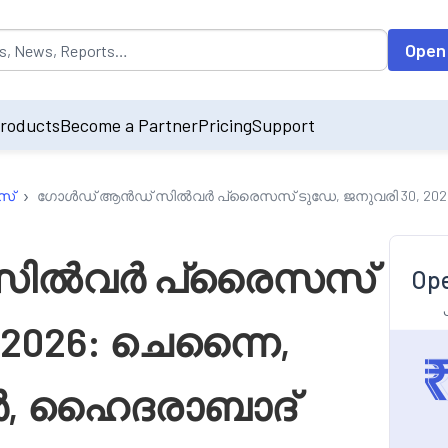
opulated by default on accessing the input field. On entering data int
Open
roducts
Become a Partner
Pricing
Support
›
സ്
ഗോൾഡ് ആൻഡ് സിൽവർ പ്രൈസസ് ടുഡേ, ജനുവരി 30, 2026:
സിൽവർ പ്രൈസസ്
Ope
 2026: ചെന്നൈ,
ർ, ഹൈദരാബാദ്