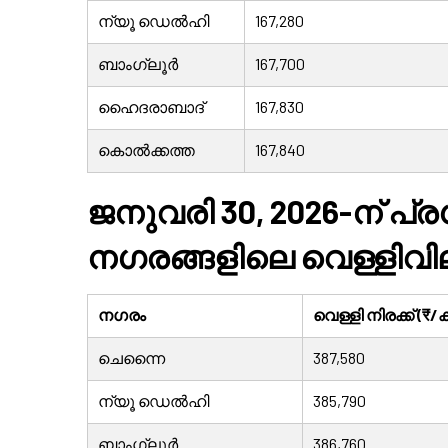
ന്യൂ ഡെൽഹി
167,280
ബാംഗ്ലൂർ
167,700
ഹൈദരാബാദ്
167,830
കൊൽക്കത്ത
167,840
ജനുവരി 30, 2026-ന് പ
നഗരങ്ങളിലെ വെള്ളിവി
നഗരം
വെള്ളി നിരക്ക് (₹
ചെന്നൈ
387,580
ന്യൂ ഡെൽഹി
385,790
ബാംഗ്ലൂർ
386,760