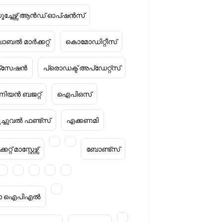
ൂച്ചേഴ്സ് ആൻഡ് ഓപ്ഷൻസ്
ോബൽ മാർക്കറ്റ്
കൊമോഡിറ്റീസ്
ക്‌സേഷൻ
പ്രൊഡക്ട് അപ്‌ഡേറ്റ്സ്
ിയൻ ബജറ്റ്
ഐപിഒസ്
ൂച്ചുവൽ ഫണ്ട്സ്
എക്കണമി
കറ്റ് മാസ്റ്റേഴ്സ്
ബോണ്ട്സ്
റ്റാ ഐപിഎൽ