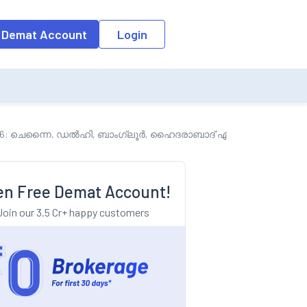
o the input field, the suggestion list will be updated as per the keyw
 Demat Account
Login
 ചെന്നൈ, ഡൽഹി, ബാംഗ്ലൂർ, ഹൈദരാബാദ് എന്നിവിടങ്ങളിലെ നി
n Free Demat Account!
Join our 3.5 Cr+ happy customers