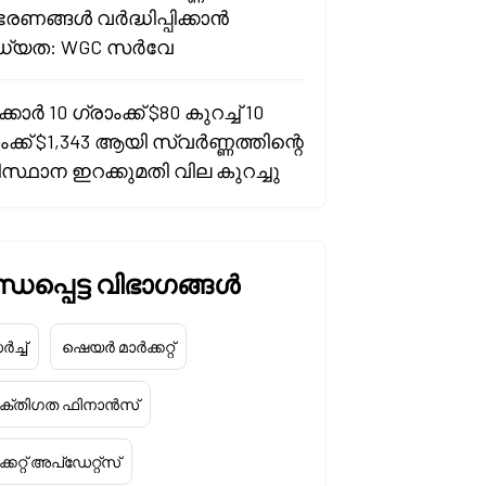
രണങ്ങൾ വർദ്ധിപ്പിക്കാൻ
്യത: WGC സർവേ
കാർ 10 ഗ്രാംക്ക് $80 കുറച്ച് 10
ംക്ക് $1,343 ആയി സ്വർണ്ണത്തിന്റെ
സ്ഥാന ഇറക്കുമതി വില കുറച്ചു
ധപ്പെട്ട വിഭാഗങ്ങൾ
ച്ച്
ഷെയർ മാർക്കറ്റ്
യക്തിഗത ഫിനാൻസ്
്കറ്റ് അപ്‌ഡേറ്റ്സ്