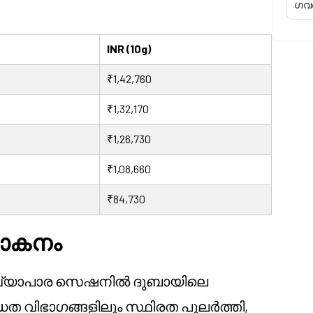
ഗവൺ
INR (10g)
₹1,42,760
₹1,32,170
₹1,26,730
₹1,08,660
₹84,730
ലോകനം
ാത വ്യാപാര സെഷനിൽ ദുബായിലെ
ത വിഭാഗങ്ങളിലും സ്ഥിരത പുലർത്തി,