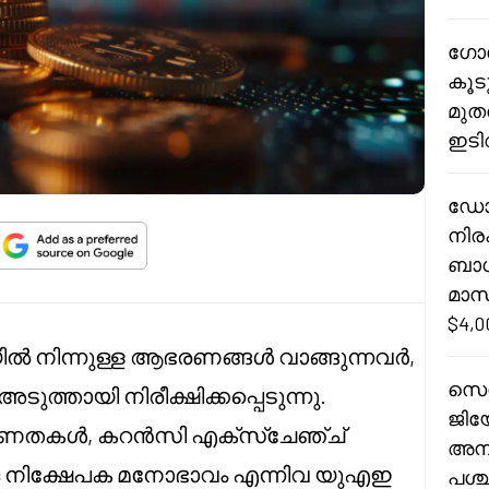
ഗോൾ
കൂട
മുത
ഇടി
ഡോള
നിരക
ബാധ
മാസ
$4,
ൽ നിന്നുള്ള ആഭരണങ്ങൾ വാങ്ങുന്നവർ,
സെൻ
ത്തായി നിരീക്ഷിക്കപ്പെടുന്നു.
ജിയ
്രവണതകൾ, കറൻസി എക്സ്ചേഞ്ച്
അനി
ഗോള നിക്ഷേപക മനോഭാവം എന്നിവ യുഎഇ
പശ്