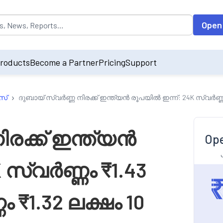
opulated by default on accessing the input field. On entering data int
Open
roducts
Become a Partner
Pricing
Support
›
സ്
ദുബായ് സ്വർണ്ണ നിരക്ക് ഇന്ത്യൻ രൂപയിൽ ഇന്ന്: 24K സ്വർണ്ണം ₹1
രക്ക് ഇന്ത്യൻ
Ope
 സ്വർണ്ണം ₹1.43
ം ₹1.32 ലക്ഷം 10