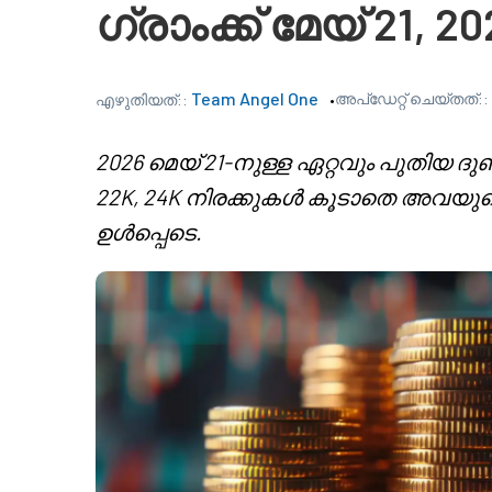
ഗ്രാംക്ക് മേയ് 21, 2
Team Angel One
അപ്‌ഡേറ്റ് ചെയ്തത്::
എഴുതിയത്::
2026 മെയ് 21-നുള്ള ഏറ്റവും പുതിയ
22K, 24K നിരക്കുകൾ കൂടാതെ അവയു
ഉൾപ്പെടെ.