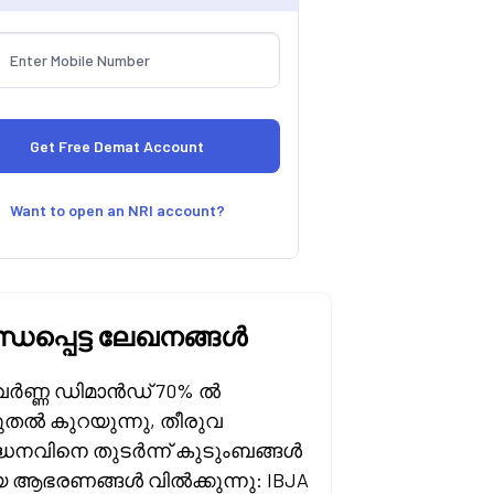
Want to open an NRI account?
്ധപ്പെട്ട ലേഖനങ്ങൾ
ർണ്ണ ഡിമാൻഡ് 70% ൽ
ുതൽ കുറയുന്നു, തീരുവ
്ധനവിനെ തുടർന്ന് കുടുംബങ്ങൾ
 ആഭരണങ്ങൾ വിൽക്കുന്നു: IBJA