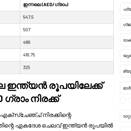
ഇന്നലെ (AED/ഗ്രാം)
ഫ്യ
547.5
ഗ്ല
507
ടാ
486
416.75
യൂണ
325
മ്യ
 ഇന്ത്യൻ രൂപയിലേക്ക്
മാർക്
10 ഗ്രാം നിരക്ക്
്ന എക്സ്ചേഞ്ച് നിരക്കിന്റെ
ടാ
ത്തിന്റെ ഏകദേശ ചെലവ് ഇന്ത്യൻ രൂപയിൽ