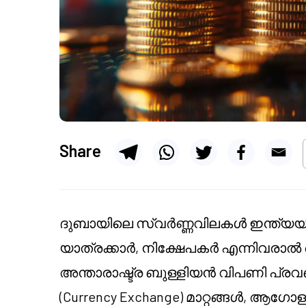
Share
ദുബായിലെ സ്വർണ്ണവിലകൾ ഇന്ത്യയി
യാത്രക്കാർ, നിക്ഷേപകർ എന്നിവരാൽ അടു
അന്താരാഷ്ട്ര ബുള്ളിയൻ വിപണി പ
(Currency Exchange) മാറ്റങ്ങൾ, ആ