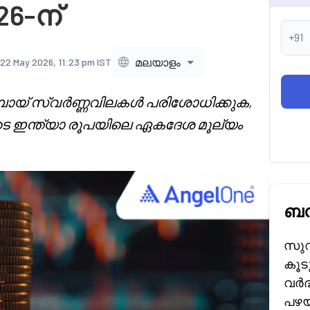
026-ന്
+91
മലയാളം
22 May 2026, 11:23 pm IST
 ദുബായ് സ്വർണ്ണവിലകൾ പരിശോധിക്കുക,
ടെ ഇന്ത്യാ രൂപയിലെ ഏകദേശ മൂല്യം
ബന
സുവ
കൂട
വർദ
പഴയ