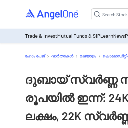
Suggestion will be p
Trade & Invest
Mutual Funds & SIP
Learn
News
P
›
›
›
ഹോം പേജ്
വാർത്തകൾ
മലയാളം
കൊമോഡിറ്റീ
ദുബായ് സ്വർണ്ണ നി
രൂപയിൽ ഇന്ന്: 24K
ലക്ഷം, 22K സ്വർണ്ണ