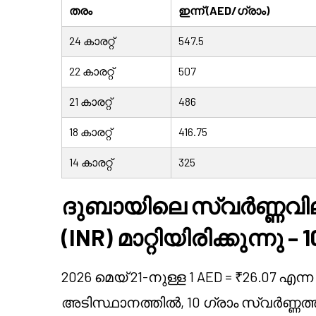
തരം
ഇന്ന് (AED/ഗ്രാം)
24 കാരറ്റ്
547.5
22 കാരറ്റ്
507
21 കാരറ്റ്
486
18 കാരറ്റ്
416.75
14 കാരറ്റ്
325
ദുബായിലെ സ്വർണ്ണവില
(INR) മാറ്റിയിരിക്കുന്നു – 
2026 മെയ് 21-നുള്ള 1 AED = ₹26.07 എന
അടിസ്ഥാനത്തിൽ, 10 ഗ്രാം സ്വർണ്ണ