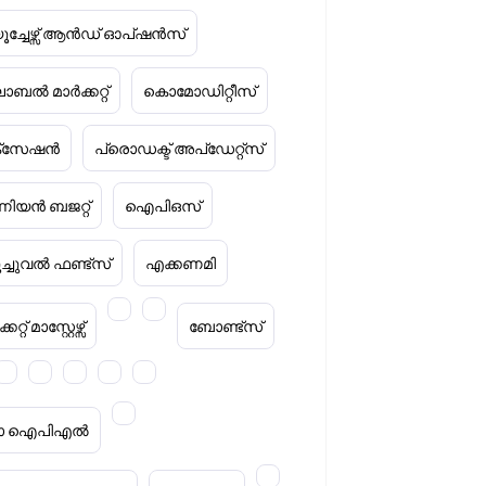
ൂച്ചേഴ്സ് ആൻഡ് ഓപ്ഷൻസ്
ോബൽ മാർക്കറ്റ്
കൊമോഡിറ്റീസ്
ക്‌സേഷൻ
പ്രൊഡക്ട് അപ്‌ഡേറ്റ്സ്
ിയൻ ബജറ്റ്
ഐപിഒസ്
ൂച്ചുവൽ ഫണ്ട്സ്
എക്കണമി
കറ്റ് മാസ്റ്റേഴ്സ്
ബോണ്ട്സ്
റ്റാ ഐപിഎൽ