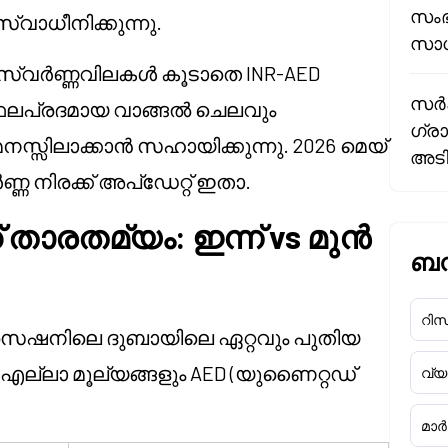
സംഭ
വാധീനിക്കുന്നു.
സാധ
് സ്വർണ്ണവിലകൾ കൂടാതെ INR-AED
സർക്
ത് ഫലപ്രദമായ വാങ്ങൽ ചെലവും
ഗ്രാ
സ്സിലാക്കാൻ സഹായിക്കുന്നു. 2026 മെയ്
അടി
്ണ നിരക്ക് അപ്ഡേറ്റ് ഇതാ.
 താരതമ്യം: ഇന്ന് vs മുൻ
ബന്
റിസർ
ത സെഷനിലെ ദുബായിലെ ഏറ്റവും പുതിയ
എല്ലാ മൂല്യങ്ങളും AED (യുണൈറ്റഡ്
വ്
മാർക