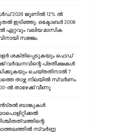
ഡ് 2026 ജൂണിൽ 12% ൽ
ുതൽ ഇടിഞ്ഞു, ഒക്ടോബർ 2008
ൽ ഏറ്റവും വലിയ മാസിക
വിനായി സജ്ജം
ർ ശക്തിപ്പെടുകയും ഫെഡ്
്ക് വർദ്ധനവിന്റെ പ്രതീക്ഷകൾ
ിക്കുകയും ചെയ്തതിനാൽ 7
ത്തെ താഴ്ന്ന നിലയിൽ സ്വർണം
000-ൽ താഴേക്ക് വീണു
ട്രൽ ബാങ്കുകൾ
ോപൊളിറ്റിക്കൽ
ശ്ചിതത്വത്തിന്റെ
ചാത്തലത്തിൽ സ്വർണ്ണ