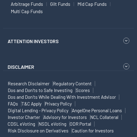
Arbitrage Funds
Gilt Funds
Mid Cap Funds
Multi Cap Funds
ATTENTION INVESTORS
DISCLAIMER
Research Disclaimer
Regulatory Content
Dos and Don'ts to Safe Investing
Scores
Dos and Don'ts While Dealing With Investment Advisor
FAQs
T&C Apply
Privacy Policy
Digital Lending - Privacy Policy
AngelOne Personal Loans
Investor Charter
Advisory for Investors
NCL Collateral
CDSL eVoting
NSDL eVoting
ODR Portal
Risk Disclosure on Derivatives
Caution for Investors