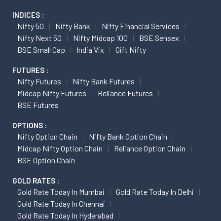
INDICES :
Nifty 50
Nifty Bank
Nifty Financial Services
Nifty Next 50
Nifty Midcap 100
BSE Sensex
BSE Small Cap
India Vix
Gift Nifty
FUTURES :
Nifty Futures
Nifty Bank Futures
Midcap Nifty Futures
Reliance Futures
BSE Futures
OPTIONS :
Nifty Option Chain
Nifty Bank Option Chain
Midcap Nifty Option Chain
Reliance Option Chain
BSE Option Chain
GOLD RATES :
Gold Rate Today In Mumbai
Gold Rate Today In Delhi
Gold Rate Today In Chennai
Gold Rate Today In Hyderabad