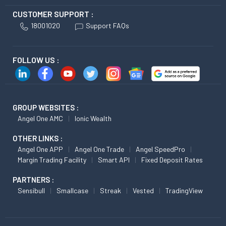
CUSTOMER SUPPORT :
18001020
Support FAQs
FOLLOW US :
GROUP WEBSITES :
Angel One AMC
Ionic Wealth
OTHER LINKS :
Angel One APP
Angel One Trade
Angel SpeedPro
Margin Trading Facility
Smart API
Fixed Deposit Rates
PARTNERS :
Sensibull
Smallcase
Streak
Vested
TradingView