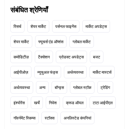
संबंधित श्रेणियाँ
रिसर्च
शेयर मार्केट
पर्सनल फाइनेंस
मार्केट अपडेट्स
शेयर मार्केट
फ्यूचर्स एंड ऑप्शंस
ग्लोबल मार्केट
कमोडिटीज़
टैक्सेशन
प्रोडक्ट अपडेट्स
बजट
आईपीओज़
म्यूचुअल फंड्स
अर्थव्यवस्था
मार्केट मास्टर्स
अर्थव्यवस्था
अन्य
बॉन्ड्स
ग्लोबल स्टॉक
ट्रेडिंग
इंश्योरेंस
खर्चे
निवेश
क्रूड ऑयल
टाटा आईपीएल
गॉवर्नमेंट स्किम्स
स्टॉक्स
अनलिस्टेड कंपनियां