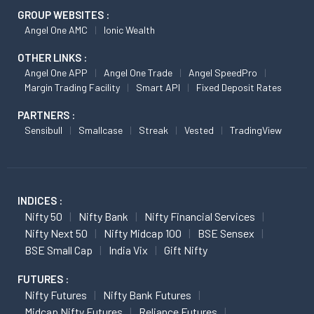
GROUP WEBSITES :
Angel One AMC
Ionic Wealth
OTHER LINKS :
Angel One APP
Angel One Trade
Angel SpeedPro
Margin Trading Facility
Smart API
Fixed Deposit Rates
PARTNERS :
Sensibull
Smallcase
Streak
Vested
TradingView
INDICES :
Nifty 50
Nifty Bank
Nifty Financial Services
Nifty Next 50
Nifty Midcap 100
BSE Sensex
BSE Small Cap
India Vix
Gift Nifty
FUTURES :
Nifty Futures
Nifty Bank Futures
Midcap Nifty Futures
Reliance Futures