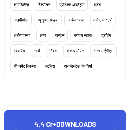
कमोडिटीज़
टैक्सेशन
प्रोडक्ट अपडेट्स
बजट
आईपीओज़
म्यूचुअल फंड्स
अर्थव्यवस्था
मार्केट मास्टर्स
अर्थव्यवस्था
अन्य
बॉन्ड्स
ग्लोबल स्टॉक
ट्रेडिंग
इंश्योरेंस
खर्चे
निवेश
क्रूड ऑयल
टाटा आईपीएल
गॉवर्नमेंट स्किम्स
स्टॉक्स
अनलिस्टेड कंपनियां
4.4 Cr+
DOWNLOADS