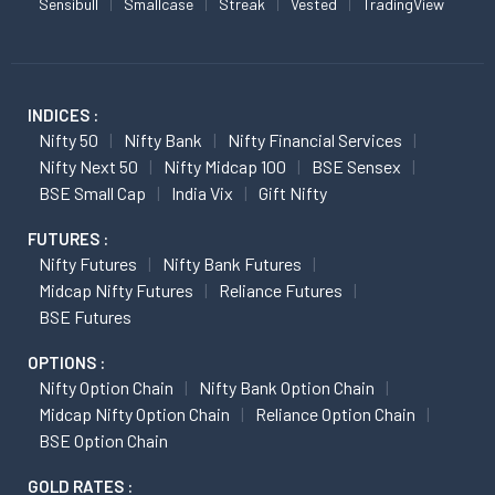
Sensibull
Smallcase
Streak
Vested
TradingView
INDICES :
Nifty 50
Nifty Bank
Nifty Financial Services
Nifty Next 50
Nifty Midcap 100
BSE Sensex
BSE Small Cap
India Vix
Gift Nifty
FUTURES :
Nifty Futures
Nifty Bank Futures
Midcap Nifty Futures
Reliance Futures
BSE Futures
OPTIONS :
Nifty Option Chain
Nifty Bank Option Chain
Midcap Nifty Option Chain
Reliance Option Chain
BSE Option Chain
GOLD RATES :