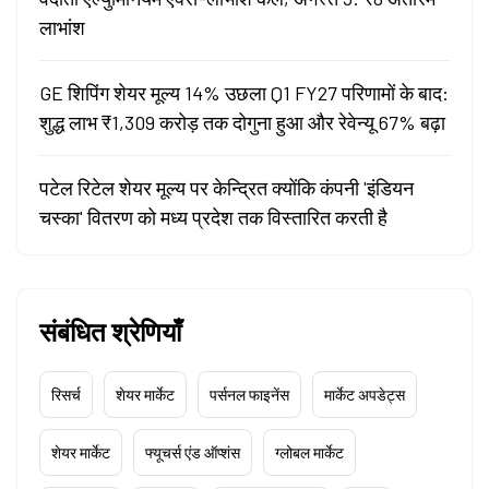
लाभांश
GE शिपिंग शेयर मूल्य 14% उछला Q1 FY27 परिणामों के बाद:
शुद्ध लाभ ₹1,309 करोड़ तक दोगुना हुआ और रेवेन्यू 67% बढ़ा
पटेल रिटेल शेयर मूल्य पर केन्द्रित क्योंकि कंपनी 'इंडियन
चस्का' वितरण को मध्य प्रदेश तक विस्तारित करती है
संबंधित श्रेणियाँ
रिसर्च
शेयर मार्केट
पर्सनल फाइनेंस
मार्केट अपडेट्स
शेयर मार्केट
फ्यूचर्स एंड ऑप्शंस
ग्लोबल मार्केट