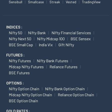
Sensibull
Smallcase
Streak
Vested
TradingView
INDICES :
Nifty 50
Nifty Bank
Nifty Financial Services
Nifty Next 50
Nifty Midcap 100
BSE Sensex
BSE Small Cap
India Vix
Gift Nifty
FUTURES :
Nifty Futures
Nifty Bank Futures
Midcap Nifty Futures
Reliance Futures
BSE Futures
OPTIONS :
Nifty Option Chain
Nifty Bank Option Chain
Midcap Nifty Option Chain
Reliance Option Chain
BSE Option Chain
GOLD RATES :