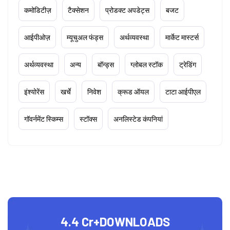
कमोडिटीज़
टैक्सेशन
प्रोडक्ट अपडेट्स
बजट
आईपीओज़
म्यूचुअल फंड्स
अर्थव्यवस्था
मार्केट मास्टर्स
अर्थव्यवस्था
अन्य
बॉन्ड्स
ग्लोबल स्टॉक
ट्रेडिंग
इंश्योरेंस
खर्चे
निवेश
क्रूड ऑयल
टाटा आईपीएल
गॉवर्नमेंट स्किम्स
स्टॉक्स
अनलिस्टेड कंपनियां
4.4 Cr+
DOWNLOADS