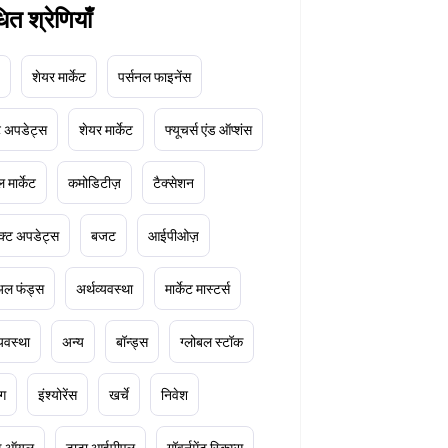
धित श्रेणियाँ
शेयर मार्केट
पर्सनल फाइनेंस
ेट अपडेट्स
शेयर मार्केट
फ्यूचर्स एंड ऑप्शंस
 मार्केट
कमोडिटीज़
टैक्सेशन
क्ट अपडेट्स
बजट
आईपीओज़
ुअल फंड्स
अर्थव्यवस्था
मार्केट मास्टर्स
्यवस्था
अन्य
बॉन्ड्स
ग्लोबल स्टॉक
ंग
इंश्योरेंस
खर्चे
निवेश
ूड ऑयल
टाटा आईपीएल
गॉवर्नमेंट स्किम्स