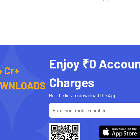
Enjoy ₹0 Accoun
4 Cr+
Charges
OWNLOADS
Get the link to download the App