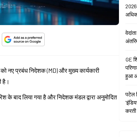
2026:
अधि
वेदां
अंतरि
GE शि
परिणा
न को नए प्रबंध निदेशक (MD) और मुख्य कार्यकारी
हुआ औ
ी है।
पटेल र
श के बाद लिया गया है और निदेशक मंडल द्वारा अनुमोदित
'इंडि
करती 