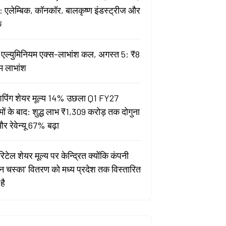
 एलेम्बिक, कॉनकॉर, बालकृष्ण इंडस्ट्रीज और
क
ता एल्युमिनियम एक्स-लाभांश कल, अगस्त 5: ₹8
म लाभांश
पिंग शेयर मूल्य 14% उछला Q1 FY27
मों के बाद: शुद्ध लाभ ₹1,309 करोड़ तक दोगुना
र रेवेन्यू 67% बढ़ा
िटेल शेयर मूल्य पर केन्द्रित क्योंकि कंपनी
यन चस्का' वितरण को मध्य प्रदेश तक विस्तारित
है