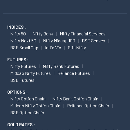
INDICES :
Nifty 50
Nifty Bank
Nifty Financial Services
Nifty Next 50
Nifty Midcap 100
BSE Sensex
BSE Small Cap
India Vix
Gift Nifty
FUTURES :
Nifty Futures
Nifty Bank Futures
Midcap Nifty Futures
Reliance Futures
BSE Futures
OPTIONS :
Nifty Option Chain
Nifty Bank Option Chain
Midcap Nifty Option Chain
Reliance Option Chain
BSE Option Chain
GOLD RATES :