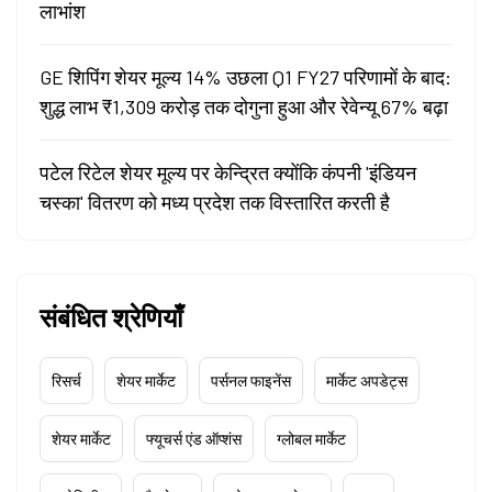
लाभांश
GE शिपिंग शेयर मूल्य 14% उछला Q1 FY27 परिणामों के बाद:
शुद्ध लाभ ₹1,309 करोड़ तक दोगुना हुआ और रेवेन्यू 67% बढ़ा
पटेल रिटेल शेयर मूल्य पर केन्द्रित क्योंकि कंपनी 'इंडियन
चस्का' वितरण को मध्य प्रदेश तक विस्तारित करती है
संबंधित श्रेणियाँ
रिसर्च
शेयर मार्केट
पर्सनल फाइनेंस
मार्केट अपडेट्स
शेयर मार्केट
फ्यूचर्स एंड ऑप्शंस
ग्लोबल मार्केट