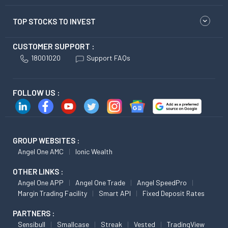
TOP STOCKS TO INVEST
CUSTOMER SUPPORT :
18001020
Support FAQs
FOLLOW US :
GROUP WEBSITES :
Angel One AMC
Ionic Wealth
OTHER LINKS :
Angel One APP
Angel One Trade
Angel SpeedPro
Margin Trading Facility
Smart API
Fixed Deposit Rates
PARTNERS :
Sensibull
Smallcase
Streak
Vested
TradingView