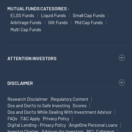
MUTUAL FUNDS CATEGORIES :
ELSS Funds
Liquid Funds
Small Cap Funds
Arbitrage Funds
Gilt Funds
Mid Cap Funds
Multi Cap Funds
ATTENTION INVESTORS
DISCLAIMER
Research Disclaimer
Regulatory Content
Dos and Don'ts to Safe Investing
Scores
Dos and Don'ts While Dealing With Investment Advisor
FAQs
T&C Apply
Privacy Policy
Digital Lending - Privacy Policy
AngelOne Personal Loans
Investor Charter
Advisory for Investors
NCL Collateral