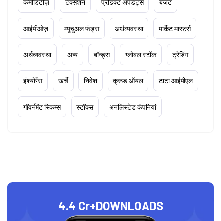
कमोडिटीज़
टैक्सेशन
प्रोडक्ट अपडेट्स
बजट
आईपीओज़
म्यूचुअल फंड्स
अर्थव्यवस्था
मार्केट मास्टर्स
अर्थव्यवस्था
अन्य
बॉन्ड्स
ग्लोबल स्टॉक
ट्रेडिंग
इंश्योरेंस
खर्चे
निवेश
क्रूड ऑयल
टाटा आईपीएल
गॉवर्नमेंट स्किम्स
स्टॉक्स
अनलिस्टेड कंपनियां
4.4 Cr+
DOWNLOADS