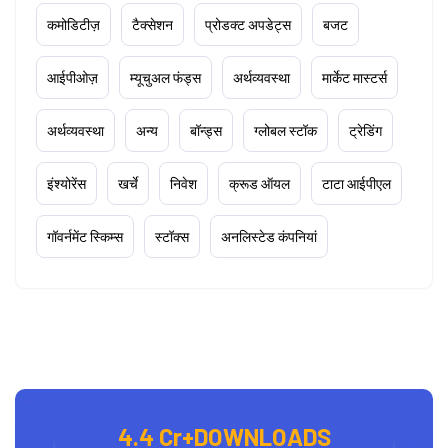
कमोडिटीज़
टैक्सेशन
प्रोडक्ट अपडेट्स
बजट
आईपीओज़
म्यूचुअल फंड्स
अर्थव्यवस्था
मार्केट मास्टर्स
अर्थव्यवस्था
अन्य
बॉन्ड्स
ग्लोबल स्टॉक
ट्रेडिंग
इंश्योरेंस
खर्चे
निवेश
क्रूड ऑयल
टाटा आईपीएल
गॉवर्नमेंट स्किम्स
स्टॉक्स
अनलिस्टेड कंपनियां
4.4 Cr+
DOWNLOADS