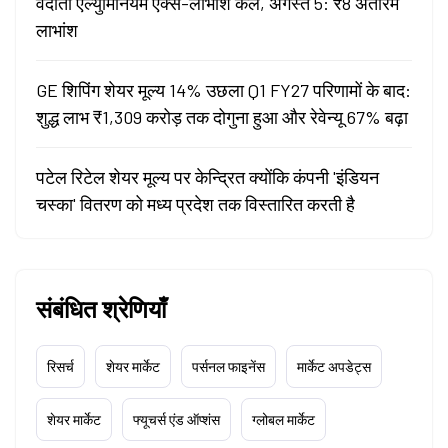
वेदांता एल्युमिनियम एक्स-लाभांश कल, अगस्त 5: ₹8 अंतरिम
लाभांश
GE शिपिंग शेयर मूल्य 14% उछला Q1 FY27 परिणामों के बाद:
शुद्ध लाभ ₹1,309 करोड़ तक दोगुना हुआ और रेवेन्यू 67% बढ़ा
पटेल रिटेल शेयर मूल्य पर केन्द्रित क्योंकि कंपनी 'इंडियन
चस्का' वितरण को मध्य प्रदेश तक विस्तारित करती है
संबंधित श्रेणियाँ
रिसर्च
शेयर मार्केट
पर्सनल फाइनेंस
मार्केट अपडेट्स
शेयर मार्केट
फ्यूचर्स एंड ऑप्शंस
ग्लोबल मार्केट