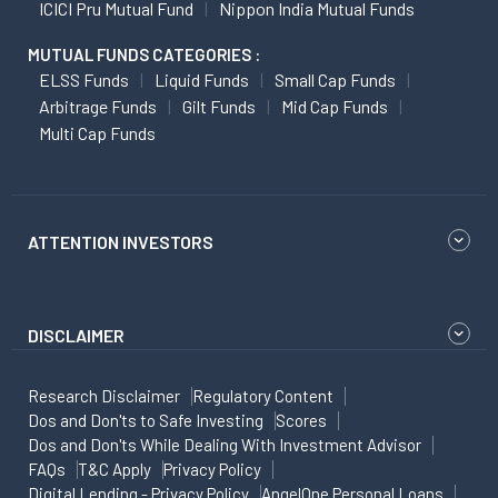
ICICI Pru Mutual Fund
Nippon India Mutual Funds
MUTUAL FUNDS CATEGORIES :
ELSS Funds
Liquid Funds
Small Cap Funds
Arbitrage Funds
Gilt Funds
Mid Cap Funds
Multi Cap Funds
ATTENTION INVESTORS
DISCLAIMER
Research Disclaimer
Regulatory Content
Dos and Don'ts to Safe Investing
Scores
Dos and Don'ts While Dealing With Investment Advisor
FAQs
T&C Apply
Privacy Policy
Digital Lending - Privacy Policy
AngelOne Personal Loans