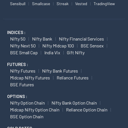
Sensibull
Smallcase
Streak
Vested
TradingView
INDICES :
Nifty 50
Nifty Bank
Nifty Financial Services
Nifty Next 50
Nifty Midcap 100
BSE Sensex
BSE Small Cap
India Vix
Gift Nifty
FUTURES :
Nifty Futures
Nifty Bank Futures
Midcap Nifty Futures
Reliance Futures
BSE Futures
OPTIONS :
Nifty Option Chain
Nifty Bank Option Chain
Midcap Nifty Option Chain
Reliance Option Chain
BSE Option Chain