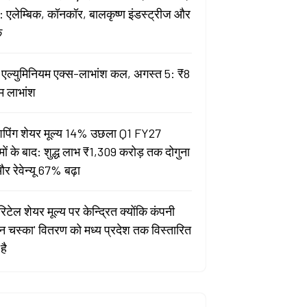
 एलेम्बिक, कॉनकॉर, बालकृष्ण इंडस्ट्रीज और
क
ता एल्युमिनियम एक्स-लाभांश कल, अगस्त 5: ₹8
म लाभांश
पिंग शेयर मूल्य 14% उछला Q1 FY27
मों के बाद: शुद्ध लाभ ₹1,309 करोड़ तक दोगुना
र रेवेन्यू 67% बढ़ा
िटेल शेयर मूल्य पर केन्द्रित क्योंकि कंपनी
यन चस्का' वितरण को मध्य प्रदेश तक विस्तारित
है