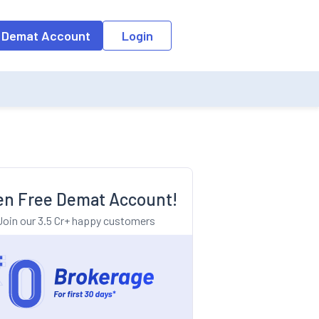
o the input field, the suggestion list will be updated as per the keyw
 Demat Account
Login
n Free Demat Account!
Join our 3.5 Cr+ happy customers