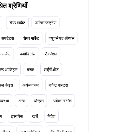
धित श्रेणियाँ
शेयर मार्केट
पर्सनल फाइनेंस
ेट अपडेट्स
शेयर मार्केट
फ्यूचर्स एंड ऑप्शंस
 मार्केट
कमोडिटीज़
टैक्सेशन
क्ट अपडेट्स
बजट
आईपीओज़
ुअल फंड्स
अर्थव्यवस्था
मार्केट मास्टर्स
्यवस्था
अन्य
बॉन्ड्स
ग्लोबल स्टॉक
ंग
इंश्योरेंस
खर्चे
निवेश
ूड ऑयल
टाटा आईपीएल
गॉवर्नमेंट स्किम्स