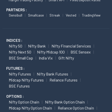
PARTNERS :
Sensibull
Smallcase
Streak
Vested
TradingView
INDICES :
Nifty 50
Nifty Bank
Nifty Financial Services
Nifty Next 50
Nifty Midcap 100
BSE Sensex
BSE Small Cap
India Vix
Gift Nifty
FUTURES :
Nifty Futures
Nifty Bank Futures
Midcap Nifty Futures
Reliance Futures
BSE Futures
OPTIONS :
Nifty Option Chain
Nifty Bank Option Chain
Midcap Nifty Option Chain
Reliance Option Chain