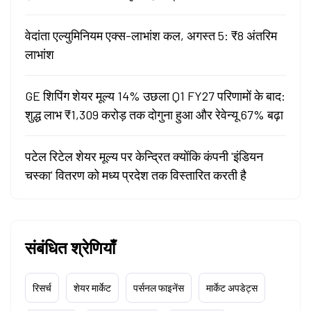
वेदांता एल्युमिनियम एक्स-लाभांश कल, अगस्त 5: ₹8 अंतरिम
लाभांश
GE शिपिंग शेयर मूल्य 14% उछला Q1 FY27 परिणामों के बाद:
शुद्ध लाभ ₹1,309 करोड़ तक दोगुना हुआ और रेवेन्यू 67% बढ़ा
पटेल रिटेल शेयर मूल्य पर केन्द्रित क्योंकि कंपनी 'इंडियन
चस्का' वितरण को मध्य प्रदेश तक विस्तारित करती है
संबंधित श्रेणियाँ
रिसर्च
शेयर मार्केट
पर्सनल फाइनेंस
मार्केट अपडेट्स