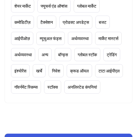
शेयर मार्केट
फ्यूचर्स एंड ऑप्शंस
ग्लोबल मार्केट
कमोडिटीज़
टैक्सेशन
प्रोडक्ट अपडेट्स
बजट
आईपीओज़
म्यूचुअल फंड्स
अर्थव्यवस्था
मार्केट मास्टर्स
अर्थव्यवस्था
अन्य
बॉन्ड्स
ग्लोबल स्टॉक
ट्रेडिंग
इंश्योरेंस
खर्चे
निवेश
क्रूड ऑयल
टाटा आईपीएल
गॉवर्नमेंट स्किम्स
स्टॉक्स
अनलिस्टेड कंपनियां