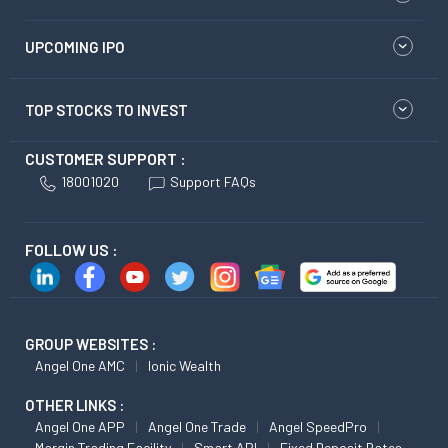
UPCOMING IPO
TOP STOCKS TO INVEST
CUSTOMER SUPPORT :
18001020
Support FAQs
FOLLOW US :
GROUP WEBSITES :
Angel One AMC
Ionic Wealth
OTHER LINKS :
Angel One APP
Angel One Trade
Angel SpeedPro
Margin Trading Facility
Smart API
Fixed Deposit Rates