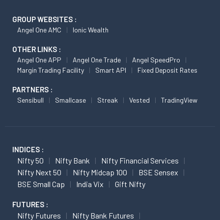
GROUP WEBSITES :
Angel One AMC
Ionic Wealth
OTHER LINKS :
Angel One APP
Angel One Trade
Angel SpeedPro
Margin Trading Facility
Smart API
Fixed Deposit Rates
PARTNERS :
Sensibull
Smallcase
Streak
Vested
TradingView
INDICES :
Nifty 50
Nifty Bank
Nifty Financial Services
Nifty Next 50
Nifty Midcap 100
BSE Sensex
BSE Small Cap
India Vix
Gift Nifty
FUTURES :
Nifty Futures
Nifty Bank Futures