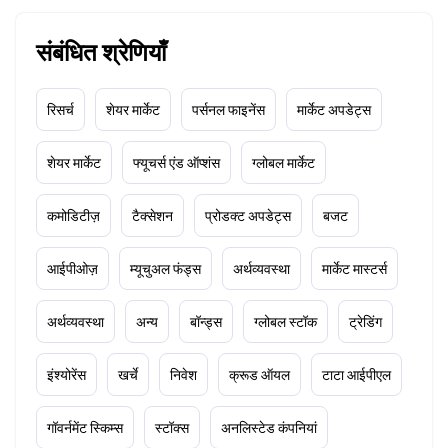
संबंधित श्रेणियाँ
रिसर्च
शेयर मार्केट
पर्सनल फाइनेंस
मार्केट अपडेट्स
शेयर मार्केट
फ्यूचर्स एंड ऑप्शंस
ग्लोबल मार्केट
कमोडिटीज़
टैक्सेशन
प्रोडक्ट अपडेट्स
बजट
आईपीओज़
म्यूचुअल फंड्स
अर्थव्यवस्था
मार्केट मास्टर्स
अर्थव्यवस्था
अन्य
बॉन्ड्स
ग्लोबल स्टॉक
ट्रेडिंग
इंश्योरेंस
खर्चे
निवेश
क्रूड ऑयल
टाटा आईपीएल
गॉवर्नमेंट स्किम्स
स्टॉक्स
अनलिस्टेड कंपनियां