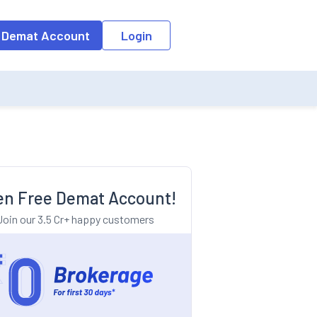
o the input field, the suggestion list will be updated as per the keyw
 Demat Account
Login
n Free Demat Account!
Join our 3.5 Cr+ happy customers