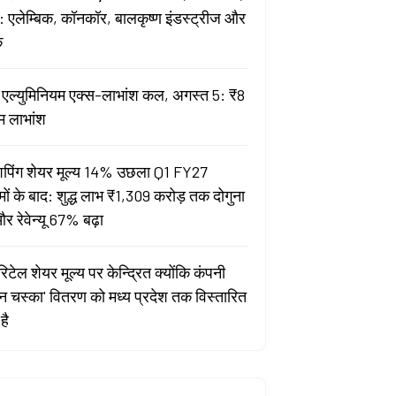
 एलेम्बिक, कॉनकॉर, बालकृष्ण इंडस्ट्रीज और
क
ता एल्युमिनियम एक्स-लाभांश कल, अगस्त 5: ₹8
म लाभांश
पिंग शेयर मूल्य 14% उछला Q1 FY27
मों के बाद: शुद्ध लाभ ₹1,309 करोड़ तक दोगुना
र रेवेन्यू 67% बढ़ा
िटेल शेयर मूल्य पर केन्द्रित क्योंकि कंपनी
यन चस्का' वितरण को मध्य प्रदेश तक विस्तारित
है