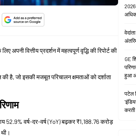
2026:
अधि
वेदां
अंतरि
िए अपनी वित्तीय प्रदर्शन में महत्वपूर्ण वृद्धि की रिपोर्ट की
GE शि
परिणा
हुआ औ
िल की है, जो इसकी मजबूत परिचालन क्षमताओं को दर्शाता
पटेल र
'इंडि
रिणाम
करती 
 आय 52.9% वर्ष-दर-वर्ष (YoY) बढ़कर ₹1,188.76 करोड़
़ थी।