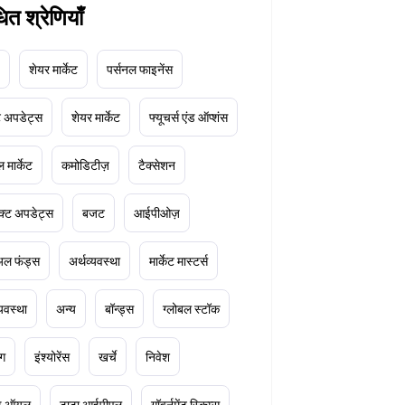
धित श्रेणियाँ
शेयर मार्केट
पर्सनल फाइनेंस
ेट अपडेट्स
शेयर मार्केट
फ्यूचर्स एंड ऑप्शंस
 मार्केट
कमोडिटीज़
टैक्सेशन
क्ट अपडेट्स
बजट
आईपीओज़
ुअल फंड्स
अर्थव्यवस्था
मार्केट मास्टर्स
्यवस्था
अन्य
बॉन्ड्स
ग्लोबल स्टॉक
ंग
इंश्योरेंस
खर्चे
निवेश
ूड ऑयल
टाटा आईपीएल
गॉवर्नमेंट स्किम्स