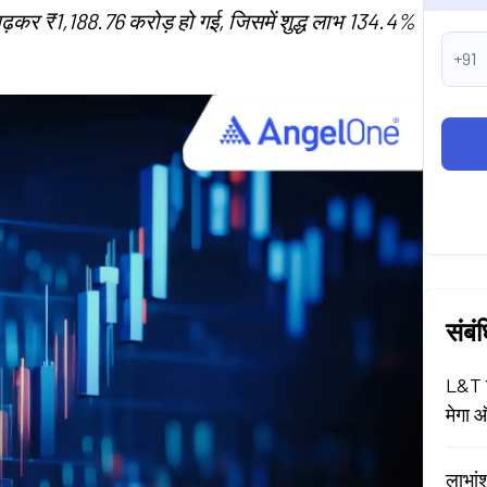
ढ़कर ₹1,188.76 करोड़ हो गई, जिसमें शुद्ध लाभ 134.4%
+91
संबं
L&T श
मेगा ऑ
लाभां